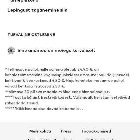
Pesu
Pluusid ja tuunikad
Lepingust taganemine siin
Mantlid
Seelikud
Ujumisriided
Dressipluusid
Pintsakud
Pükskostüümid
TURVALINE OSTLEMINE
Suured suurused
Tulevasele emale
Sündmused
Eksklusiivne
Sinu andmed on meiega turvaliselt
Taaskasutus
*Tellimuste puhul, mille summa ületab 24,90 €, on
JALANÕUD
kohaletoimetamine kogumispunktidesse tasuta; muudel juhtudel
kehtivad & teenustasud 4,50 €. Koju kohaletoimetamise puhul
Uus
Trendikas
võivad kehtida lisatasud 2,50 €.
**Viimase 30 päeva madalaim hind enne hinnaalandust.
Vabaaja jalanõud
Pahkluusaapad
****Tasuta kõigist Eesti võrkudest. Välismaalt helistamisel võivad
Kontsasaapad ja -kingad
Saapad
rakendada tasud.
******Kõik hinnad sisaldavad käibemaksu.
Sandaalid
Poolsaapad
Spordijalatsid
Baleriinad
Plätud
Toasussid
Meie kohta
Press
Tööpakkumised
Eksklusiivne