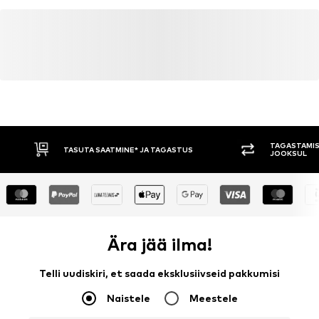
TAGASTAMIS
TASUTA SAATMINE* JA TAGASTUS
JOOKSUL
Ära jää ilma!
Telli uudiskiri, et saada eksklusiivseid pakkumisi
Naistele
Meestele