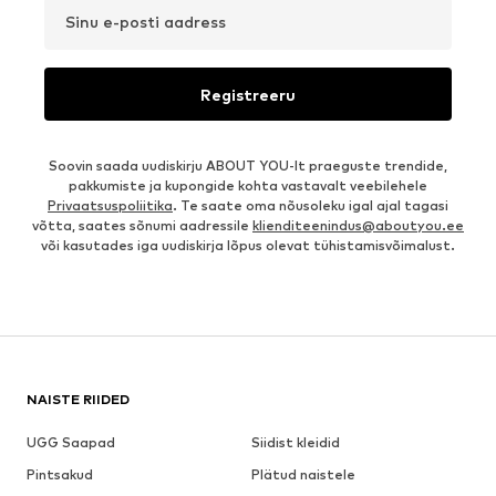
Sinu e-posti aadress
Registreeru
Soovin saada uudiskirju ABOUT YOU-lt praeguste trendide,
pakkumiste ja kupongide kohta vastavalt veebilehele
Privaatsuspoliitika
. Te saate oma nõusoleku igal ajal tagasi
võtta, saates sõnumi aadressile
klienditeenindus@aboutyou.ee
või kasutades iga uudiskirja lõpus olevat tühistamisvõimalust.
NAISTE RIIDED
UGG Saapad
Siidist kleidid
Pintsakud
Plätud naistele