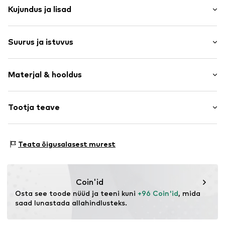
Kujundus ja lisad
Lilleline
Suurus ja istuvus
Puuvill
Nööbiliist
Pikkus: Tavaline lõige
Pealistaskud
Materjal & hooldus
Istuvus: Normaalne tegumood
Kogu pinda kattev muster
Õmblused
Suuruste tabel
Pealmine materjal: 100% Puuvill
Tootja teave
Kergelt vooderdatud
Vooder: 100% Puuvill
Nööbiga kinnitus
Lollys Laundry
Täidis: 100% Polüester - PES
Vermundsgade 19
Toote nr.
LLO0854001000001
Päritoluriik: India
Teata õigusalasest murest
1.
Voodri materjal: Puuvill
2100 Copenhagen
DK
gjp@lollyslaundry.com
Coin'id
Osta see toode nüüd ja teeni kuni 
+96 Coin'id
, mida 
saad lunastada allahindlusteks.