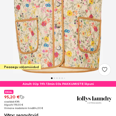
Peaaegu väljamüüdud
Ainult 02p 19h 13min 03s PAKKUMISTE lõpuni
DEAL
DEAL
95,20 €
95,20 €
sisaldab KMi
sisaldab KMi
Algselt: 119,00 €
Algselt: 119,00 €
Viimane madalaim hind:
Viimane madalaim hind:
84,00 €
84,00 €
Värv
:
segavärvid