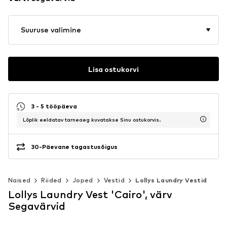
Suuruse valimine
Lisa ostukorvi
3 - 5 tööpäeva
Lõplik eeldatav tarneaeg kuvatakse Sinu ostukorvis.
30-Päevane tagastusõigus
Naised
Riided
Joped
Vestid
Lollys Laundry Vestid
Lollys Laundry Vest 'Cairo', värv
Segavärvid