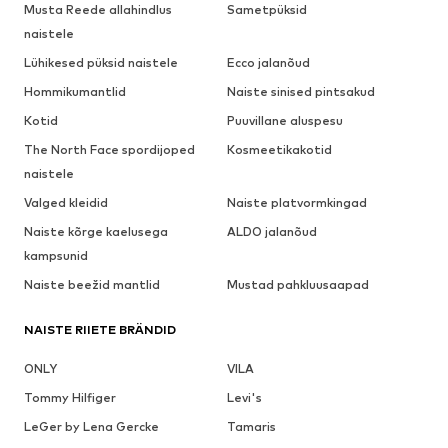
Musta Reede allahindlus
Sametpüksid
naistele
Lühikesed püksid naistele
Ecco jalanõud
Hommikumantlid
Naiste sinised pintsakud
Kotid
Puuvillane aluspesu
The North Face spordijoped
Kosmeetikakotid
naistele
Valged kleidid
Naiste platvormkingad
Naiste kõrge kaelusega
ALDO jalanõud
kampsunid
Naiste beežid mantlid
Mustad pahkluusaapad
NAISTE RIIETE BRÄNDID
ONLY
VILA
Tommy Hilfiger
Levi's
LeGer by Lena Gercke
Tamaris