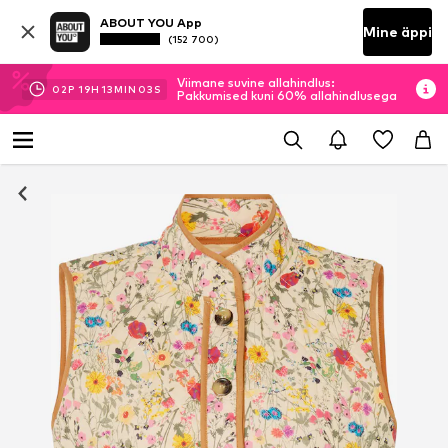
ABOUT YOU App
Mine äppi
(152 700)
Viimane suvine allahindlus:
02
P
19
H
13
MIN
02
S
Pakkumised kuni 60% allahindlusega