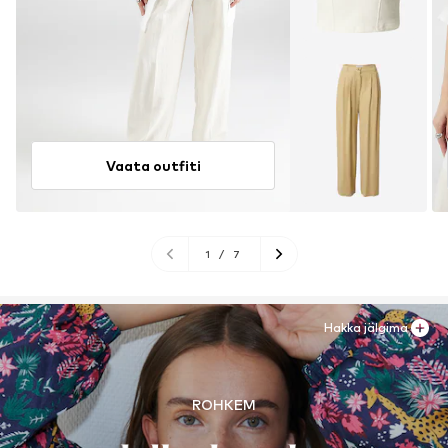
Vaata outfiti
1
/
7
Hakka jälgima
ROHKEM