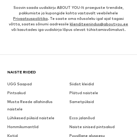
Soovin saada uudiskirju ABOUT YOU-lt praeguste trendide,
pakkumiste ja kupongide kohta vastavalt veebilehele
Privaatsuspoliitika
. Te saate oma nõusoleku igal ajal tagasi
võtta, saates sõnumi aadressile
klienditeenindus@aboutyou.ee
või kasutades iga uudiskirja lõpus olevat tühistamisvõimalust.
NAISTE RIIDED
UGG Saapad
Siidist kleidid
Pintsakud
Plätud naistele
Musta Reede allahindlus
Sametpüksid
naistele
Lühikesed püksid naistele
Ecco jalanõud
Hommikumantlid
Naiste sinised pintsakud
Kotid
Puuvillane aluspesu