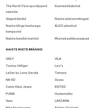
The North Face spordijoped
Kosmeetikakotid
naistele
Valged kleidid
Naiste platvormkingad
Naiste kõrge kaelusega
ALDO jalanõud
kampsunid
Naiste beežid mantlid
Mustad pahkluusaapad
NAISTE RIIETE BRÄNDID
ONLY
VILA
Tommy Hilfiger
Levi's
LeGer by Lena Gercke
Tamaris
NA-KD
Guess
Calvin Klein Jeans
EDITED
PUMA
Hunkemöller
Vans
LASCANA
Nike Sportswear
Adidas Originals