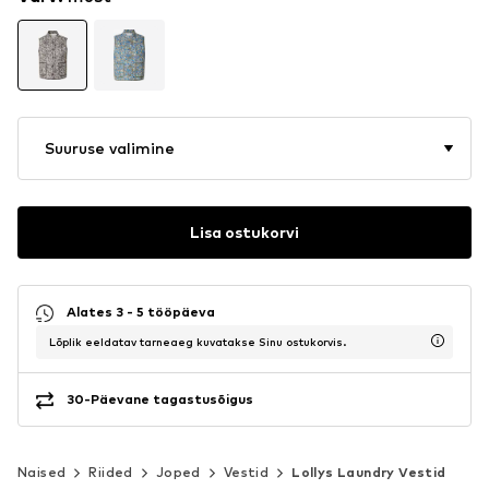
Suuruse valimine
Lisa ostukorvi
Alates 3 - 5 tööpäeva
Lõplik eeldatav tarneaeg kuvatakse Sinu ostukorvis.
30-Päevane tagastusõigus
Naised
Riided
Joped
Vestid
Lollys Laundry Vestid