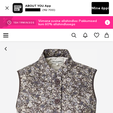
ABOUT YOU App
Mine äppi
(152 700)
Viimane suvine allahindlus: Pakkumised
15
H
19
MIN
29
S
kuni 60% allahindlusega