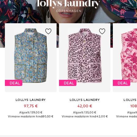
DEAL
DEAL
DEAL
LOLLYS LAUNDRY
LOLLYS LAUNDRY
LOLLYS
97,75 €
42,00 €
108
Algselt: 139,00 €
Algselt: 135,00 €
Algselt
Viimane madalaim hind:
80,50 €
Viimane madalaim hind:
42,00 €
Viimane madal