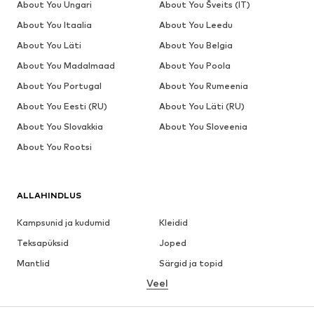
About You Ungari
About You Šveits (IT)
About You Itaalia
About You Leedu
About You Läti
About You Belgia
About You Madalmaad
About You Poola
About You Portugal
About You Rumeenia
About You Eesti (RU)
About You Läti (RU)
About You Slovakkia
About You Sloveenia
About You Rootsi
ALLAHINDLUS
Kampsunid ja kudumid
Kleidid
Teksapüksid
Joped
Mantlid
Särgid ja topid
Veel
Püksid
Pesu
Seelikud
Pluusid ja tuunikad