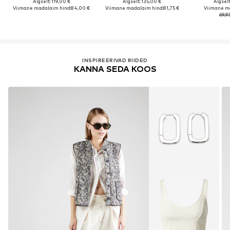
Algselt: 119,00 €
Algselt: 135,00 €
Algselt
Viimane madalaim hind:
84,00 €
Viimane madalaim hind:
81,75 €
Viimane m
69,9
INSPIREERIVAD RIIDED
KANNA SEDA KOOS