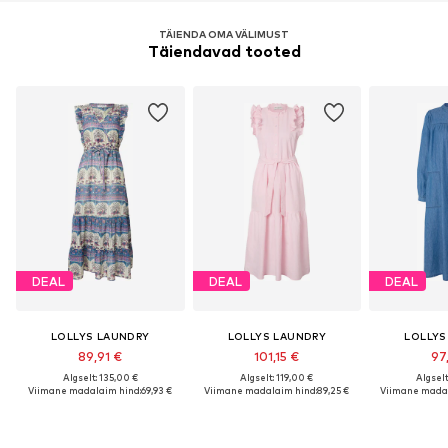
TÄIENDA OMA VÄLIMUST
Täiendavad tooted
DEAL
DEAL
DEAL
LOLLYS LAUNDRY
LOLLYS LAUNDRY
LOLLYS
89,91 €
101,15 €
97
Algselt: 135,00 €
Algselt: 119,00 €
Algselt
Viimane madalaim hind:
69,93 €
Viimane madalaim hind:
89,25 €
Viimane madal