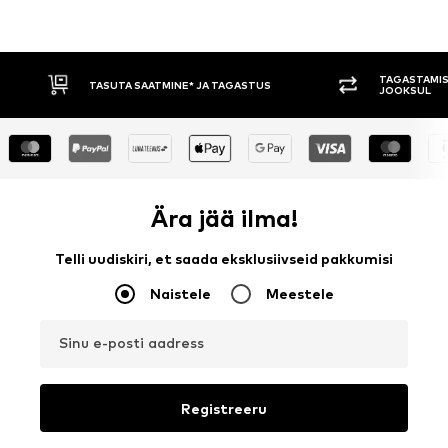
TAGASTAMISE ÕIGUS 30 PÄEVA
TASUMINE 
JOOKSUL
Ära jää ilma!
Telli uudiskiri, et saada eksklusiivseid pakkumisi
Naistele
Meestele
Sinu e-posti aadress
Registreeru