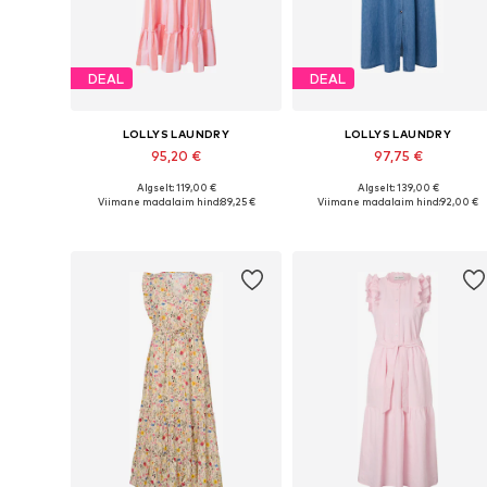
DEAL
DEAL
LOLLYS LAUNDRY
LOLLYS LAUNDRY
95,20 €
97,75 €
Algselt: 119,00 €
Algselt: 139,00 €
Saadaolevad suurused: 34, 36, 38, 40, 42, 44
Saadaolevad suurused: 34, 36, 38, 
Viimane madalaim hind:
89,25 €
Viimane madalaim hind:
92,00 €
Lisa ostukorvi
Lisa ostukorvi