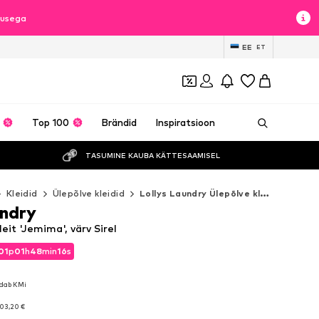
lusega
EE
ET
Top 100
Brändid
Inspiratsioon
TASUMINE KAUBA KÄTTESAAMISEL
Kleidid
Ülepõlve kleidid
Lollys Laundry Ülepõlve kleidid
undry
eit 'Jemima', värv Sirel
01
p
01
h
48
min
14
s
01
p
01
h
48
min
14
s
ldab KMi
ldab KMi
03,20 €
03,20 €