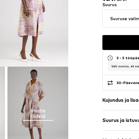
Suurus
Suuruse vali
3 - 5 tööpä
Vali suurus, et 
30-Päevane
Kujundus ja lis
Vaata
Paisley-must
riideid
Suurus ja istuv
Viskoos
V-kaelus
Varruka pikku
Tepitud ääris