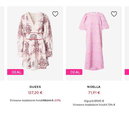
DEAL
DEAL
GUESS
NOELLA
127,20 €
71,91 €
Viimane madalaim hind:
159,00 €
-20%
Algselt: 89,90 €
, 38, 40
Saadaolevad suurused: 34, 36, 38, 40, 42
Saadaolevad suurused: 34, 38, 40, 42
Viimane madalaim hind:
47,94 €
Lisa ostukorvi
Lisa ostukorvi