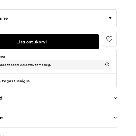
mine
Lisa ostukorvi
eva
saada täpsem eeldatav tarneaeg.
 tagastusõigus
ad
er
us
s: Poolvarrukad