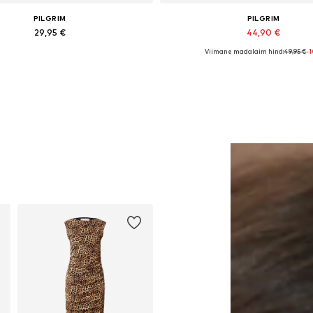
PILGRIM
PILGRIM
29,95 €
44,90 €
Viimane madalaim hind:
49,95 €
-
adaolevad suurused: One Size
Saadaolevad suurused: One S
Lisa ostukorvi
Lisa ostukorvi