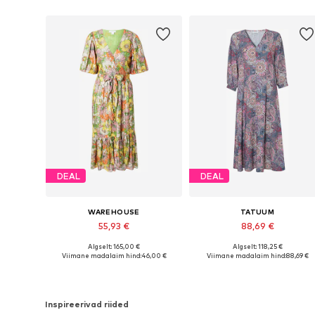
DEAL
DEAL
WAREHOUSE
TATUUM
55,93 €
88,69 €
Algselt: 165,00 €
Algselt: 118,25 €
Saadaolevad suurused: 34, 36, 38, 40, 42
Saadaolevad suurused: 36
Viimane madalaim hind:
46,00 €
Viimane madalaim hind:
88,69 €
Lisa ostukorvi
Lisa ostukorvi
Inspireerivad riided