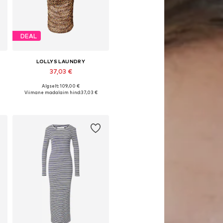
DEAL
LOLLYS LAUNDRY
37,03 €
Algselt: 109,00 €
40, 42, 44
Saadaolevad suurused: 36, 38
Viimane madalaim hind:
37,03 €
Lisa ostukorvi