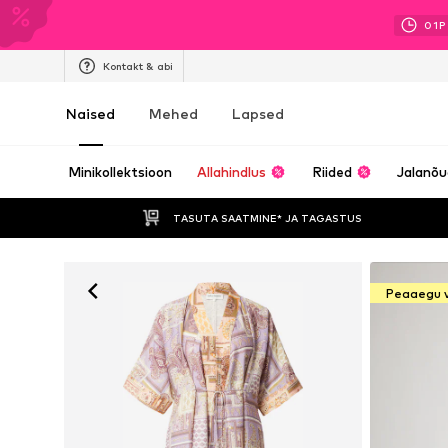
01
P
Kontakt & abi
Naised
Mehed
Lapsed
Minikollektsioon
Allahindlus
Riided
Jalanõ
TASUTA SAATMINE* JA TAGASTUS 
Peaaegu 