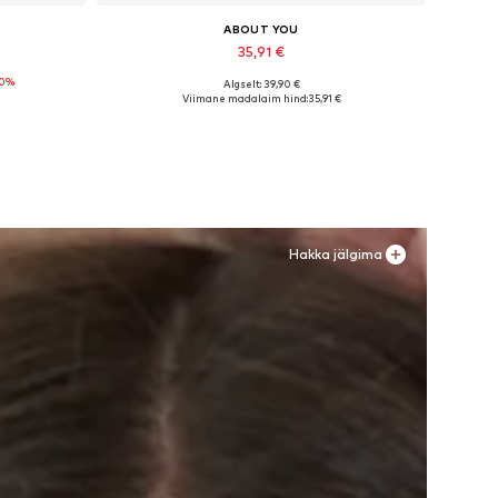
ABOUT YOU
35,91 €
10%
Algselt: 39,90 €
ize
Saadaolevad suurused: 36, 38
Viimane madalaim hind:
35,91 €
Lisa ostukorvi
Hakka jälgima