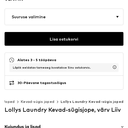
Suuruse valimine
Lisa ostukorvi
Alates 3 - 5 tööpäeva
Lõplik eeldatav tarneaeg kuvatakse Sinu ostukorvis.
30-Päevane tagastusõigus
Joped
Kevad-sügis joped
Lollys Laundry Kevad-sügis joped
Lollys Laundry Kevad-sügisjope, värv Liiv
Kujundus ja lisad