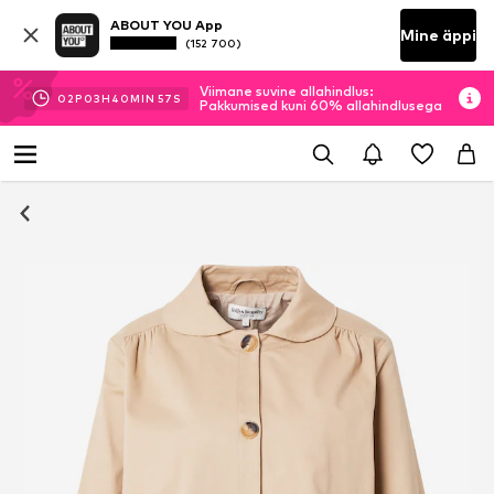
ABOUT YOU App
Mine äppi
(152 700)
Viimane suvine allahindlus:
02
P
03
H
40
MIN
55
S
Pakkumised kuni 60% allahindlusega