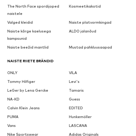
The North Face spordijoped
Kosmeetikakotid
naistele
Valged kleidid
Naiste platvormkingad
Naiste kõrge kaelusega
ALDO jalanõud
kampsunid
Naiste beežid mantlid
Mustad pahkluusaapad
NAISTE RIIETE BRÄNDID
ONLY
VILA
Tommy Hilfiger
Levi's
LeGer by Lena Gercke
Tamaris
NA-KD
Guess
Calvin Klein Jeans
EDITED
PUMA
Hunkemöller
Vans
LASCANA
Nike Sportswear
Adidas Originals