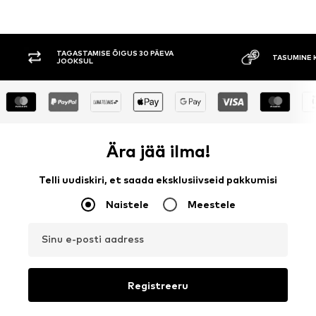
TAGASTAMISE ÕIGUS 30 PÄEVA
TASUMINE 
JOOKSUL
Ära jää ilma!
Telli uudiskiri, et saada eksklusiivseid pakkumisi
Naistele
Meestele
Sinu e-posti aadress
Registreeru