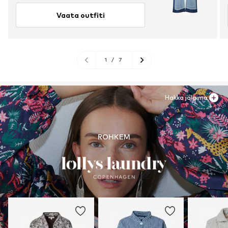
Vaata outfiti
1
/
7
Hakka jälgima
ROHKEM