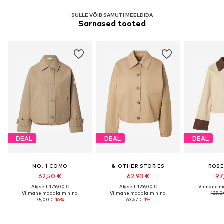
SULLE VÕIB SAMUTI MEELDIDA
Sarnased tooted
DEAL
DEAL
DEAL
NO. 1 COMO
& OTHER STORIES
ROS
62,50 €
62,93 €
97
Algselt: 179,00 €
Algselt: 129,00 €
Viimane m
Viimane madalaim hind:
Viimane madalaim hind:
139,0
75,00 €
-16%
63,67 €
-1%