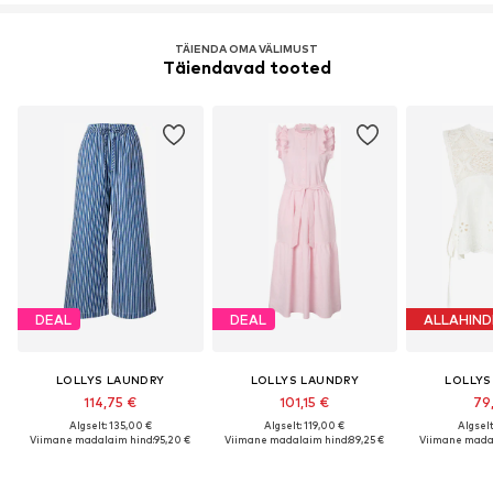
TÄIENDA OMA VÄLIMUST
Täiendavad tooted
DEAL
DEAL
ALLAHIND
LOLLYS LAUNDRY
LOLLYS LAUNDRY
LOLLYS
114,75 €
101,15 €
79
Algselt: 135,00 €
Algselt: 119,00 €
Algselt
Viimane madalaim hind:
95,20 €
Viimane madalaim hind:
89,25 €
Viimane madal