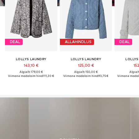
DEAL
ALLAHINDLUS
DEAL
LOLLYS LAUNDRY
LOLLYS LAUNDRY
LOLLYS
143,10 €
125,00 €
152
Algselt: 179,00 €
Algselt: 150,00 €
Algselt
Viimane madalaim hind:
111,30 €
Viimane madalaim hind:
93,75 €
Viimane madal