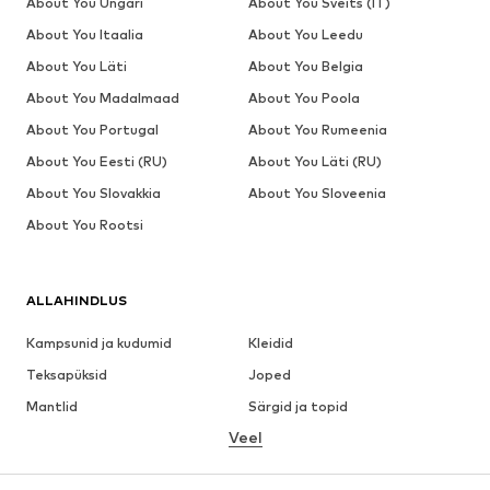
About You Ungari
About You Šveits (IT)
About You Itaalia
About You Leedu
About You Läti
About You Belgia
About You Madalmaad
About You Poola
About You Portugal
About You Rumeenia
About You Eesti (RU)
About You Läti (RU)
About You Slovakkia
About You Sloveenia
About You Rootsi
ALLAHINDLUS
Kampsunid ja kudumid
Kleidid
Teksapüksid
Joped
Mantlid
Särgid ja topid
Veel
Püksid
Pesu
Seelikud
Pluusid ja tuunikad