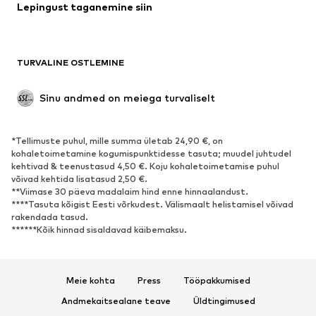
Lepingust taganemine siin
Mantlid
Seelikud
Ujumisriided
Dressipluusid
Pintsakud
Pükskostüümid
TURVALINE OSTLEMINE
Suured suurused
Tulevasele emale
Sündmused
Eksklusiivne
Sinu andmed on meiega turvaliselt
Taaskasutus
*Tellimuste puhul, mille summa ületab 24,90 €, on
JALANÕUD
kohaletoimetamine kogumispunktidesse tasuta; muudel juhtudel
kehtivad & teenustasud 4,50 €. Koju kohaletoimetamise puhul
Uus
Trendikas
võivad kehtida lisatasud 2,50 €.
**Viimase 30 päeva madalaim hind enne hinnaalandust.
Vabaaja jalanõud
Pahkluusaapad
****Tasuta kõigist Eesti võrkudest. Välismaalt helistamisel võivad
Kontsasaapad ja -kingad
Saapad
rakendada tasud.
******Kõik hinnad sisaldavad käibemaksu.
Sandaalid
Poolsaapad
Spordijalatsid
Baleriinad
Plätud
Toasussid
Meie kohta
Press
Tööpakkumised
Eksklusiivne
Andmekaitsealane teave
Üldtingimused