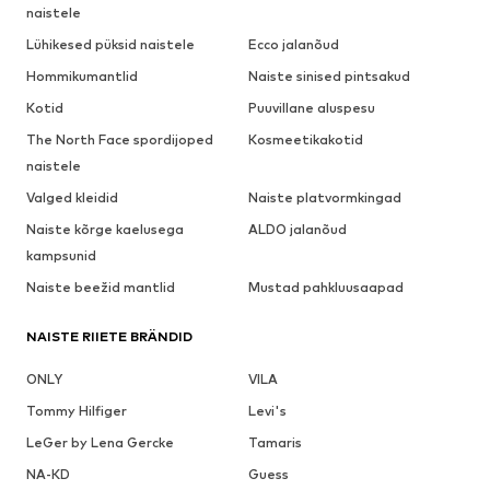
naistele
Lühikesed püksid naistele
Ecco jalanõud
Hommikumantlid
Naiste sinised pintsakud
Kotid
Puuvillane aluspesu
The North Face spordijoped
Kosmeetikakotid
naistele
Valged kleidid
Naiste platvormkingad
Naiste kõrge kaelusega
ALDO jalanõud
kampsunid
Naiste beežid mantlid
Mustad pahkluusaapad
NAISTE RIIETE BRÄNDID
ONLY
VILA
Tommy Hilfiger
Levi's
LeGer by Lena Gercke
Tamaris
NA-KD
Guess