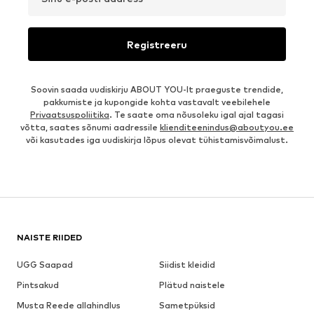
Registreeru
Soovin saada uudiskirju ABOUT YOU-lt praeguste trendide,
pakkumiste ja kupongide kohta vastavalt veebilehele
Privaatsuspoliitika
. Te saate oma nõusoleku igal ajal tagasi
võtta, saates sõnumi aadressile
klienditeenindus@aboutyou.ee
või kasutades iga uudiskirja lõpus olevat tühistamisvõimalust.
NAISTE RIIDED
UGG Saapad
Siidist kleidid
Pintsakud
Plätud naistele
Musta Reede allahindlus
Sametpüksid