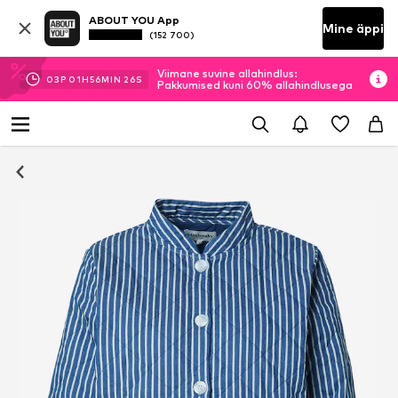
ABOUT YOU App
Mine äppi
(152 700)
Viimane suvine allahindlus:
03
P
01
H
56
MIN
26
S
Pakkumised kuni 60% allahindlusega