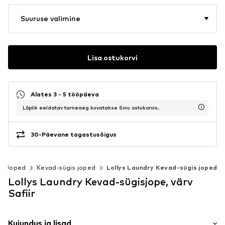
Suuruse valimine
Lisa ostukorvi
Alates 3 - 5 tööpäeva
Lõplik eeldatav tarneaeg kuvatakse Sinu ostukorvis.
30-Päevane tagastusõigus
Joped
Kevad-sügis joped
Lollys Laundry Kevad-sügis joped
Lollys Laundry Kevad-sügisjope, värv
Safiir
Kujundus ja lisad