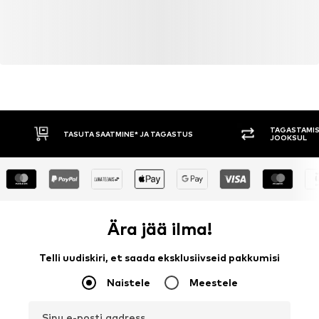
TAGASTAMIS
TASUTA SAATMINE* JA TAGASTUS
JOOKSUL
Ära jää ilma!
Telli uudiskiri, et saada eksklusiivseid pakkumisi
Naistele
Meestele
Sinu e-posti aadress