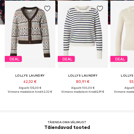
DEAL
DEAL
DEAL
LOLLYS LAUNDRY
LOLLYS LAUNDRY
LOLLYS
42,32 €
80,91 €
55
Algselt: 135,00 €
Algselt: 100,00 €
Algselt
Viimane madalaim hind:
42,32 €
Viimane madalaim hind:
62,91 €
Viimane madal
TÄIENDA OMA VÄLIMUST
Täiendavad tooted