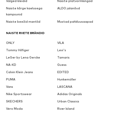
Valged kleidid
Naiste platvormkingad
Naiste kõrge kaelusega
ALDO jalanõud
kampsunid
Naiste beežid mantlid
Mustad pahkluusaapad
NAISTE RIIETE BRÄNDID
ONLY
VILA
Tommy Hilfiger
Levi's
LeGer by Lena Gercke
Tamaris
NA-KD
Guess
Calvin Klein Jeans
EDITED
PUMA
Hunkemöller
Vans
LASCANA
Nike Sportswear
Adidas Originals
SKECHERS
Urban Classics
Vero Moda
River Island