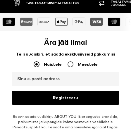
TAGASTAMISE ÕIGUS 30 PÄEVA
TASUMINE
JOOKSUL
Ära jää ilma!
Telli uudiskiri, et saada eksklusiivseid pakkumisi
Naistele
Meestele
Sinu e-posti aadress
Registreeru
Soovin saada uudiskirju ABOUT YOU-lt praeguste trendide,
pakkumiste ja kupongide kohta vastavalt veebilehele
Privaatsuspoliitika
. Te saate oma nõusoleku igal ajal tagasi