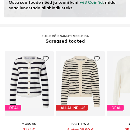
Osta see toode nüüd ja teeni kuni 
+43 Coin'id
, mida 
saad lunastada allahindlusteks.
SULLE VÕIB SAMUTI MEELDIDA
Sarnased tooted
DEAL
ALLAHINDLUS
DEAL
MORGAN
PART TWO
31,41 €
Alates 29,90 €
25