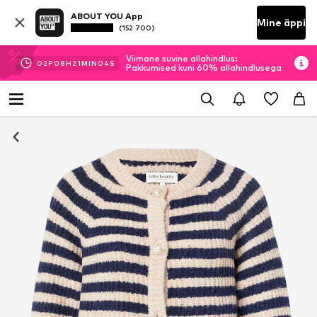
ABOUT YOU App
Mine äppi
(152 700)
Viimane suvine allahindlus:
02
P
08
H
21
MIN
03
S
Pakkumised kuni 60% allahindlusega