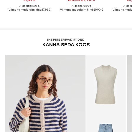
Algselt: 59,90 €
Algselt: 79,95 €
Algsel
Viimane madalaim hind:
17,96 €
Viimane madalaim hind:
29,90 €
Viimane mada
INSPIREERIVAD RIIDED
KANNA SEDA KOOS