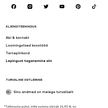
Aksessuaarid
Premium
RIIDED
KLIENDITEENINDUS
Uus
Trendikas
Kleidid
Teksapüksid
Abi & kontakt 
Särgid ja topid
Püksid
Loomingulised koostööd
Joped
Kampsunid ja kudumid
Tarnepiirkond
Pesu
Pluusid ja tuunikad
Lepingust taganemine siin
Mantlid
Seelikud
Ujumisriided
Dressipluusid
Pintsakud
Pükskostüümid
TURVALINE OSTLEMINE
Suured suurused
Tulevasele emale
Sündmused
Eksklusiivne
Sinu andmed on meiega turvaliselt
Taaskasutus
*Tellimuste puhul, mille summa ületab 24,90 €, on
JALANÕUD