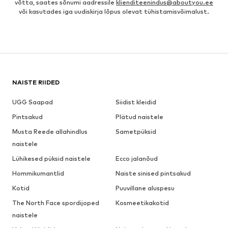
võtta, saates sõnumi aadressile
klienditeenindus@aboutyou.ee
või kasutades iga uudiskirja lõpus olevat tühistamisvõimalust.
NAISTE RIIDED
UGG Saapad
Siidist kleidid
Pintsakud
Plätud naistele
Musta Reede allahindlus
Sametpüksid
naistele
Lühikesed püksid naistele
Ecco jalanõud
Hommikumantlid
Naiste sinised pintsakud
Kotid
Puuvillane aluspesu
The North Face spordijoped
Kosmeetikakotid
naistele