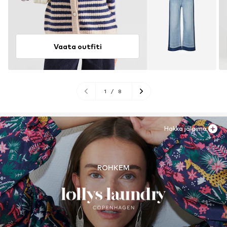
Vaata outfiti
1
/
8
Hakka jälgima
ROHKEM