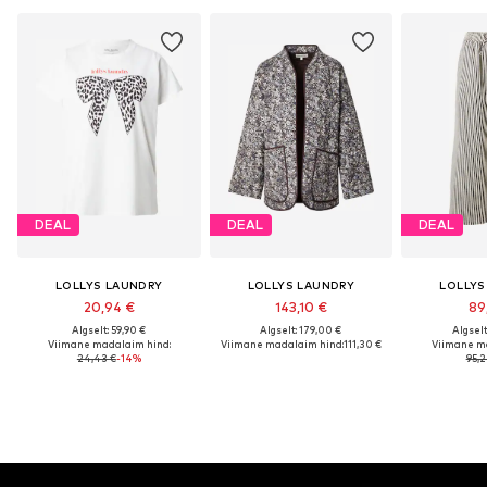
DEAL
DEAL
DEAL
LOLLYS LAUNDRY
LOLLYS LAUNDRY
LOLLYS
20,94 €
143,10 €
89
Algselt: 59,90 €
Algselt: 179,00 €
Algselt
Viimane madalaim hind:
Viimane madalaim hind:
111,30 €
Viimane m
24,43 €
-14%
95,2