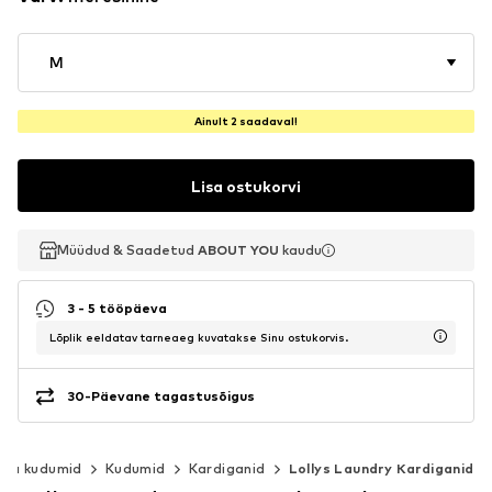
M
Ainult 2 saadaval!
Lisa ostukorvi
Müüdud & Saadetud
Müüdud & Saadetud
ABOUT YOU
ABOUT YOU
kaudu
kaudu
3 - 5 tööpäeva
Lõplik eeldatav tarneaeg kuvatakse Sinu ostukorvis.
30-Päevane tagastusõigus
 ja kudumid
Kudumid
Kardiganid
Lollys Laundry Kardiganid