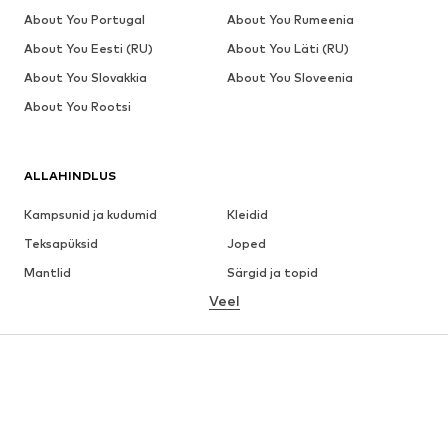
About You Portugal
About You Rumeenia
About You Eesti (RU)
About You Läti (RU)
About You Slovakkia
About You Sloveenia
About You Rootsi
ALLAHINDLUS
Kampsunid ja kudumid
Kleidid
Teksapüksid
Joped
Mantlid
Särgid ja topid
Veel
Püksid
Pesu
Seelikud
Pluusid ja tuunikad
Dressipluusid
Pintsakud
Ujumisriided
Pükskostüümid
Suured suurused
Tulevasele emale
Jalanõud
Sport