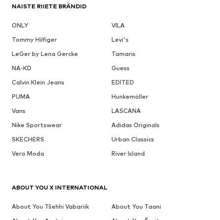
NAISTE RIIETE BRÄNDID
ONLY
VILA
Tommy Hilfiger
Levi's
LeGer by Lena Gercke
Tamaris
NA-KD
Guess
Calvin Klein Jeans
EDITED
PUMA
Hunkemöller
Vans
LASCANA
Nike Sportswear
Adidas Originals
SKECHERS
Urban Classics
Vero Moda
River Island
ABOUT YOU X INTERNATIONAL
About You Tšehhi Vabariik
About You Taani