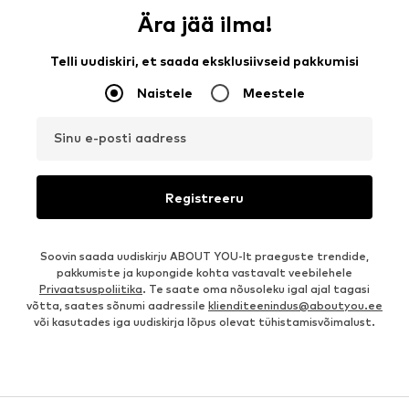
Ära jää ilma!
Telli uudiskiri, et saada eksklusiivseid pakkumisi
Naistele
Meestele
Sinu e-posti aadress
Registreeru
Soovin saada uudiskirju ABOUT YOU-lt praeguste trendide,
pakkumiste ja kupongide kohta vastavalt veebilehele
Privaatsuspoliitika
. Te saate oma nõusoleku igal ajal tagasi
võtta, saates sõnumi aadressile
klienditeenindus@aboutyou.ee
või kasutades iga uudiskirja lõpus olevat tühistamisvõimalust.