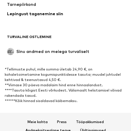
Tarnepiirkond
Pesu
Pluusid ja tuunikad
Lepingust taganemine siin
Mantlid
Seelikud
Ujumisriided
Dressipluusid
Pintsakud
Pükskostüümid
TURVALINE OSTLEMINE
Suured suurused
Tulevasele emale
Sündmused
Eksklusiivne
Sinu andmed on meiega turvaliselt
Taaskasutus
*Tellimuste puhul, mille summa ületab 24,90 €, on
JALANÕUD
kohaletoimetamine kogumispunktidesse tasuta; muudel juhtudel
kehtivad & teenustasud 4,50 €.
Uus
Trendikas
**Viimase 30 päeva madalaim hind enne hinnaalandust.
****Tasuta kõigist Eesti võrkudest. Välismaalt helistamisel võivad
Vabaaja jalanõud
Pahkluusaapad
rakendada tasud.
Kontsasaapad ja -kingad
Saapad
******Kõik hinnad sisaldavad käibemaksu.
Sandaalid
Poolsaapad
Spordijalatsid
Baleriinad
Meie kohta
Press
Tööpakkumised
Plätud
Toasussid
Andmekaitsealane teave
Üldtingimused