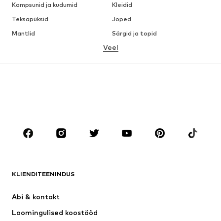
Kampsunid ja kudumid
Kleidid
Teksapüksid
Joped
Mantlid
Särgid ja topid
Veel
Püksid
Pesu
Seelikud
Pluusid ja tuunikad
Dressipluusid
Pintsakud
Ujumisriided
Pükskostüümid
Suured suurused
Tulevasele emale
Jalanõud
Sport
Aksessuaarid
Premium
RIIDED
KLIENDITEENINDUS
Uus
Trendikas
Kleidid
Teksapüksid
Abi & kontakt 
Särgid ja topid
Püksid
Loomingulised koostööd
Joped
Kampsunid ja kudumid