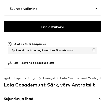
Suuruse valimine
Lisa ostukorvi
Alates 3 - 5 tööpäeva
Lõplik eeldatav tarneaeg kuvatakse Sinu ostukorvis.
30-Päevane tagastusõigus
Särgid ja topid
Särgid
T-särgid
Lola Casademunt T-särgid
Lola Casademunt Särk, värv Antratsiit
Kujundus ja lisad