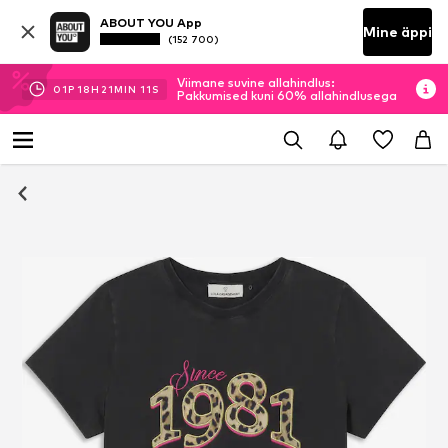
ABOUT YOU App
Mine äppi
(152 700)
Viimane suvine allahindlus:
01
P
18
H
21
MIN
11
S
Pakkumised kuni 60% allahindlusega