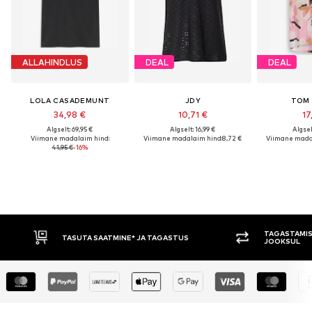
ALLAHINDLUS
DEAL
DEAL
LOLA CASADEMUNT
JDY
TOM 
34,98 €
10,71 €
17
Algselt: 69,95 €
Algselt: 16,99 €
Algsel
Viimane madalaim hind:
Viimane madalaim hind:
8,72 €
Viimane mada
41,95 €
-16%
TAGASTAMISE ÕIGUS 30 P
TASUTA SAATMINE* JA TAGASTUS
JOOKSUL