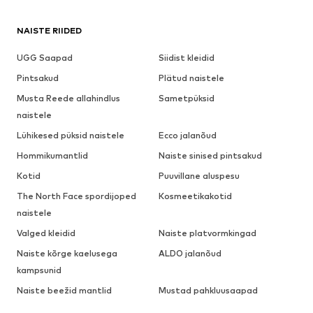
NAISTE RIIDED
UGG Saapad
Siidist kleidid
Pintsakud
Plätud naistele
Musta Reede allahindlus
Sametpüksid
naistele
Lühikesed püksid naistele
Ecco jalanõud
Hommikumantlid
Naiste sinised pintsakud
Kotid
Puuvillane aluspesu
The North Face spordijoped
Kosmeetikakotid
naistele
Valged kleidid
Naiste platvormkingad
Naiste kõrge kaelusega
ALDO jalanõud
kampsunid
Naiste beežid mantlid
Mustad pahkluusaapad