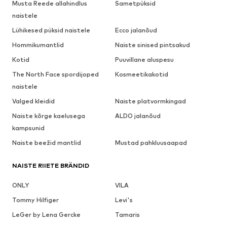
Musta Reede allahindlus
Sametpüksid
naistele
Lühikesed püksid naistele
Ecco jalanõud
Hommikumantlid
Naiste sinised pintsakud
Kotid
Puuvillane aluspesu
The North Face spordijoped
Kosmeetikakotid
naistele
Valged kleidid
Naiste platvormkingad
Naiste kõrge kaelusega
ALDO jalanõud
kampsunid
Naiste beežid mantlid
Mustad pahkluusaapad
NAISTE RIIETE BRÄNDID
ONLY
VILA
Tommy Hilfiger
Levi's
LeGer by Lena Gercke
Tamaris