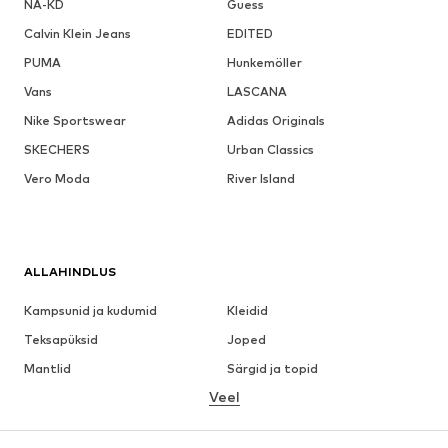
NA-KD
Guess
Calvin Klein Jeans
EDITED
PUMA
Hunkemöller
Vans
LASCANA
Nike Sportswear
Adidas Originals
SKECHERS
Urban Classics
Vero Moda
River Island
ALLAHINDLUS
Kampsunid ja kudumid
Kleidid
Teksapüksid
Joped
Mantlid
Särgid ja topid
Veel
Püksid
Pesu
Seelikud
Pluusid ja tuunikad