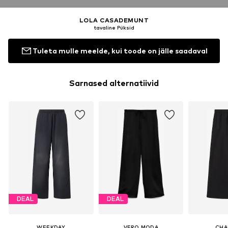
LOLA CASADEMUNT
tavaline Püksid
Tuleta mulle meelde, kui toode on jälle saadaval
Sarnased alternatiivid
DEAL
DEAL
WEEKDAY
VERO MODA
CHA