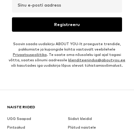
Sinu e-posti aadress
Registreeru
Soovin saada uudiskirju ABOUT YOU-lt praeguste trendide,
pakkumiste ja kupongide kohta vastavalt veebilehele
Privaatsuspoliitika
. Te saate oma nõusoleku igal ajal tagasi
võtta, saates sõnumi aadressile
klienditeenindus@aboutyou.ee
või kasutades iga uudiskirja lõpus olevat tühistamisvõimalust.
NAISTE RIIDED
UGG Saapad
Siidist kleidid
Pintsakud
Plätud naistele