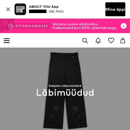
ABOUT YOU App
Mine äppi
(152 700)
Viimane suvine allahindlus:
01
P
09
H
40
MIN
22
S
Pakkumised kuni 60% allahindlusega
Kahjuks välja müüdud
Läbimüüdud