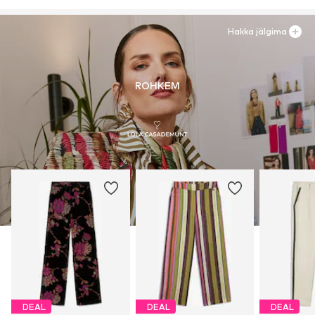
Hakka jälgima
ROHKEM
DEAL
DEAL
DEAL