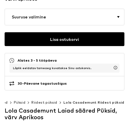
Suuruse valimine
Lisa ostukorvi
Alates 3 - 5 tööpäeva
Lõplik eeldatav tarneaeg kuvatakse Sinu ostukorvis.
30-Päevane tagastusõigus
ided
Püksid
Riidest püksid
Lola Casademunt Riidest püksid
Lola Casademunt Laiad sääred Püksid,
värv Aprikoos