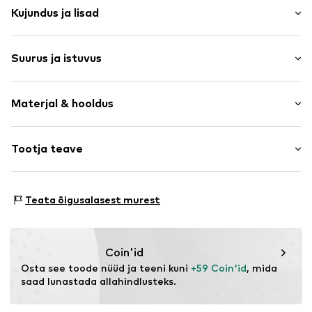
Kujundus ja lisad
Puuvill
Suurus ja istuvus
Veniv vöökoht
Külgmised sisseõmmeldud taskud
Pikkus: Pikk
Kogu pinda kattev muster
Materjal & hooldus
Istuvus: Laiad sääred
Piha kõrgus: Kõrge vöökoht
Toote nr.
LCA1684001000001
Materjal: 100% Puuvill
Tootja teave
Suuruste tabel
Päritoluriik: Tuneesia
The Agent SAS
30°C peenpesu
RUE SAINT HONORE 231
Teata õigusalasest murest
75001 PARIS
FR
https://www.theagent.com/en/
Coin'id
Osta see toode nüüd ja teeni kuni 
+59 Coin'id
, mida 
saad lunastada allahindlusteks.