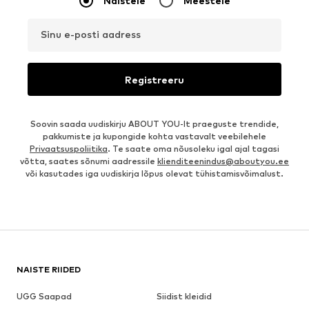
Naistele
Meestele
Sinu e-posti aadress
Registreeru
Soovin saada uudiskirju ABOUT YOU-lt praeguste trendide,
pakkumiste ja kupongide kohta vastavalt veebilehele
Privaatsuspoliitika
. Te saate oma nõusoleku igal ajal tagasi
võtta, saates sõnumi aadressile
klienditeenindus@aboutyou.ee
või kasutades iga uudiskirja lõpus olevat tühistamisvõimalust.
NAISTE RIIDED
UGG Saapad
Siidist kleidid