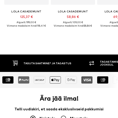
LOLA CASADEMUNT
LOLA CASADEMUNT
LOLA C
125,37 €
58,86 €
69
Algselt: 199,00 €
Algselt: 109,00 €
Algselt
Viimane madalaim hind:
118,41 €
Viimane madalaim hind:
58,86 €
Viimane madal
TAGASTAMISE 
TASUTA SAATMINE* JA TAGASTUS
JOOKSUL
Ära jää ilma!
Telli uudiskiri, et saada eksklusiivseid pakkumisi