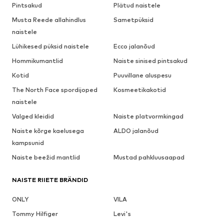
Pintsakud
Plätud naistele
Musta Reede allahindlus
Sametpüksid
naistele
Lühikesed püksid naistele
Ecco jalanõud
Hommikumantlid
Naiste sinised pintsakud
Kotid
Puuvillane aluspesu
The North Face spordijoped
Kosmeetikakotid
naistele
Valged kleidid
Naiste platvormkingad
Naiste kõrge kaelusega
ALDO jalanõud
kampsunid
Naiste beežid mantlid
Mustad pahkluusaapad
NAISTE RIIETE BRÄNDID
ONLY
VILA
Tommy Hilfiger
Levi's