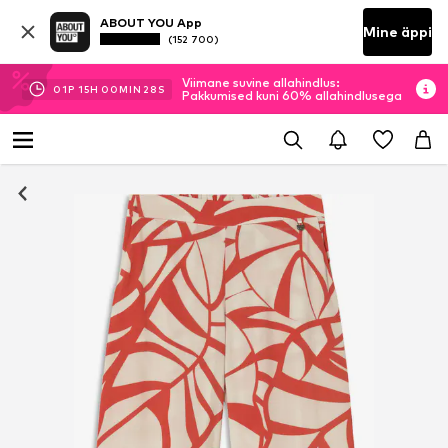
ABOUT YOU App
Mine äppi
(152 700)
Viimane suvine allahindlus:
01
P
15
H
00
MIN
27
S
Pakkumised kuni 60% allahindlusega