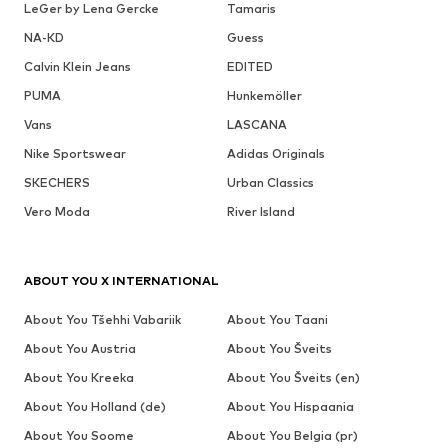
LeGer by Lena Gercke
Tamaris
NA-KD
Guess
Calvin Klein Jeans
EDITED
PUMA
Hunkemöller
Vans
LASCANA
Nike Sportswear
Adidas Originals
SKECHERS
Urban Classics
Vero Moda
River Island
ABOUT YOU X INTERNATIONAL
About You Tšehhi Vabariik
About You Taani
About You Austria
About You Šveits
About You Kreeka
About You Šveits (en)
About You Holland (de)
About You Hispaania
About You Soome
About You Belgia (pr)