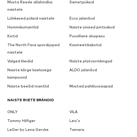
Musta Reede allahindlus
Sametpüksid
naistele
Lühikesed püksid naistele
Ecco jalanõud
Hommikumantlid
Naiste sinised pintsakud
Kotid
Puuvillane aluspesu
The North Face spordijoped
Kosmeetikakotid
naistele
Valged kleidid
Naiste platvormkingad
Naiste kõrge kaelusega
ALDO jalanõud
kampsunid
Naiste beežid mantlid
Mustad pahkluusaapad
NAISTE RIIETE BRÄNDID
ONLY
VILA
Tommy Hilfiger
Levi's
LeGer by Lena Gercke
Tamaris