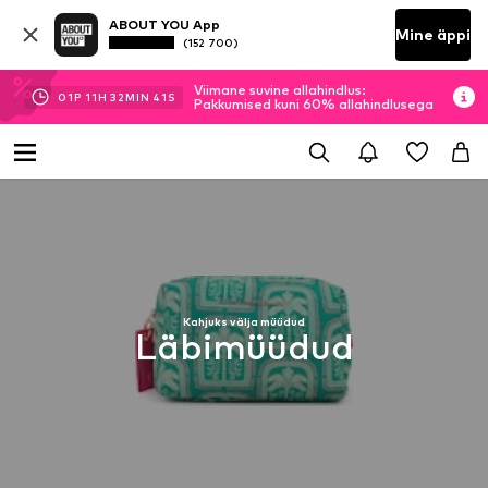
ABOUT YOU App
Mine äppi
(152 700)
Viimane suvine allahindlus:
01
P
11
H
32
MIN
41
S
Pakkumised kuni 60% allahindlusega
Kahjuks välja müüdud
Läbimüüdud