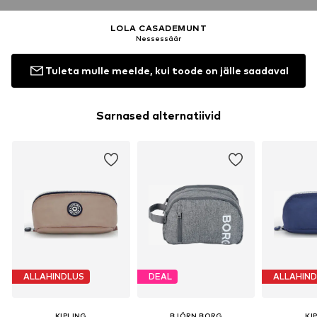
LOLA CASADEMUNT
Nessessäär
Tuleta mulle meelde, kui toode on jälle saadaval
Sarnased alternatiivid
ALLAHINDLUS
DEAL
ALLAHIN
KIPLING
BJÖRN BORG
KI