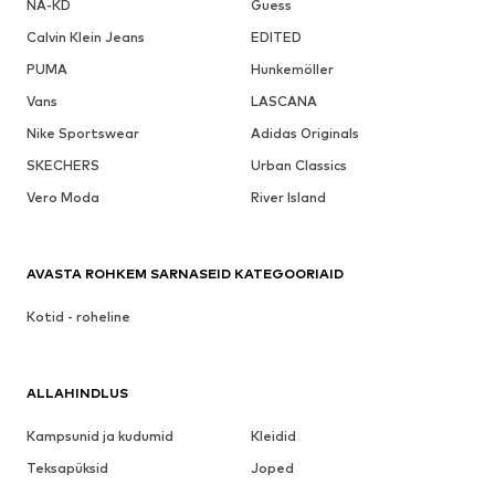
NA-KD
Guess
Calvin Klein Jeans
EDITED
PUMA
Hunkemöller
Vans
LASCANA
Nike Sportswear
Adidas Originals
SKECHERS
Urban Classics
Vero Moda
River Island
AVASTA ROHKEM SARNASEID KATEGOORIAID
Kotid - roheline
ALLAHINDLUS
Kampsunid ja kudumid
Kleidid
Teksapüksid
Joped