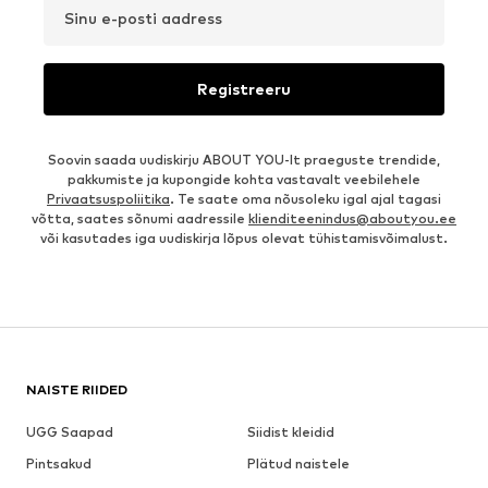
Sinu e-posti aadress
Registreeru
Soovin saada uudiskirju ABOUT YOU-lt praeguste trendide,
pakkumiste ja kupongide kohta vastavalt veebilehele
Privaatsuspoliitika
. Te saate oma nõusoleku igal ajal tagasi
võtta, saates sõnumi aadressile
klienditeenindus@aboutyou.ee
või kasutades iga uudiskirja lõpus olevat tühistamisvõimalust.
NAISTE RIIDED
UGG Saapad
Siidist kleidid
Pintsakud
Plätud naistele