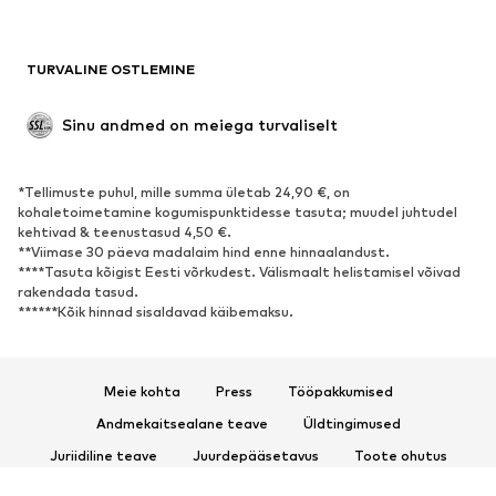
Ujumisriided
Dressipluusid
Pintsakud
Pükskostüümid
TURVALINE OSTLEMINE
Suured suurused
Tulevasele emale
Sündmused
Eksklusiivne
Sinu andmed on meiega turvaliselt
Taaskasutus
*Tellimuste puhul, mille summa ületab 24,90 €, on
JALANÕUD
kohaletoimetamine kogumispunktidesse tasuta; muudel juhtudel
kehtivad & teenustasud 4,50 €.
Uus
Trendikas
**Viimase 30 päeva madalaim hind enne hinnaalandust.
****Tasuta kõigist Eesti võrkudest. Välismaalt helistamisel võivad
Vabaaja jalanõud
Pahkluusaapad
rakendada tasud.
Kontsasaapad ja -kingad
Saapad
******Kõik hinnad sisaldavad käibemaksu.
Sandaalid
Poolsaapad
Spordijalatsid
Baleriinad
Meie kohta
Press
Tööpakkumised
Plätud
Toasussid
Andmekaitsealane teave
Üldtingimused
Eksklusiivne
Juriidiline teave
Juurdepääsetavus
Toote ohutus
SPORT
© 2026 ABOUT YOU SE & Co. KG