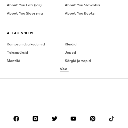
About You Läti (RU)
About You Slovakkia
About You Sloveenia
About You Rootsi
ALLAHINDLUS
Kampsunid ja kudumid
Kleidid
Teksapüksid
Joped
Mantlid
Särgid ja topid
Veel
Püksid
Pesu
Seelikud
Pluusid ja tuunikad
Dressipluusid
Pintsakud
Ujumisriided
Pükskostüümid
Suured suurused
Tulevasele emale
Jalanõud
Sport
Aksessuaarid
Premium