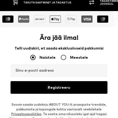
TAGASTAMISE ÕIGUS 3
TASUTA SAATMINE* JA TAGASTUS
JOOKSUL
Ära jää ilma!
Telli uudiskiri, et saada eksklusiivseid pakkumisi
Naistele
Meestele
Sinu e-posti aadress
Registreeru
Soovin saada uudiskirju ABOUT YOU-lt praeguste trendide,
pakkumiste ja kupongide kohta vastavalt veebilehele
Privaatsuspoliitika
. Te saate oma nõusoleku igal ajal tagasi