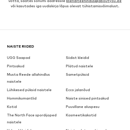
võtta, saates sõnumi aadressile
klienditeenindus@aboutyou.ee
või kasutades iga uudiskirja lõpus olevat tühistamisvõimalust.
NAISTE RIIDED
UGG Saapad
Siidist kleidid
Pintsakud
Plätud naistele
Musta Reede allahindlus
Sametpüksid
naistele
Lühikesed püksid naistele
Ecco jalanõud
Hommikumantlid
Naiste sinised pintsakud
Kotid
Puuvillane aluspesu
The North Face spordijoped
Kosmeetikakotid
naistele