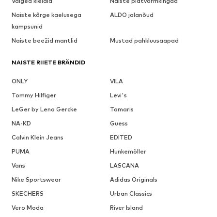
Valged kleidid
Naiste platvormkingad
Naiste kõrge kaelusega
ALDO jalanõud
kampsunid
Naiste beežid mantlid
Mustad pahkluusaapad
NAISTE RIIETE BRÄNDID
ONLY
VILA
Tommy Hilfiger
Levi's
LeGer by Lena Gercke
Tamaris
NA-KD
Guess
Calvin Klein Jeans
EDITED
PUMA
Hunkemöller
Vans
LASCANA
Nike Sportswear
Adidas Originals
SKECHERS
Urban Classics
Vero Moda
River Island