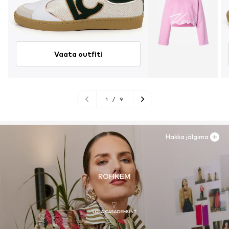
Vaata outfiti
1
/
9
Hakka jälgima
ROHKEM