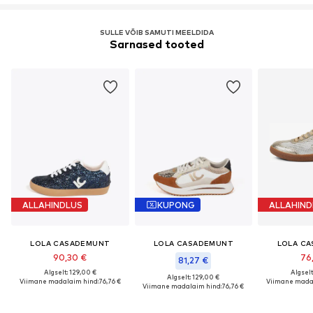
SULLE VÕIB SAMUTI MEELDIDA
Sarnased tooted
ALLAHINDLUS
KUPONG
ALLAHIND
LOLA CASADEMUNT
LOLA CASADEMUNT
LOLA C
90,30 €
76
81,27 €
Algselt: 129,00 €
Algselt
Algselt: 129,00 €
Viimane madalaim hind:
76,76 €
Viimane madal
Viimane madalaim hind:
76,76 €