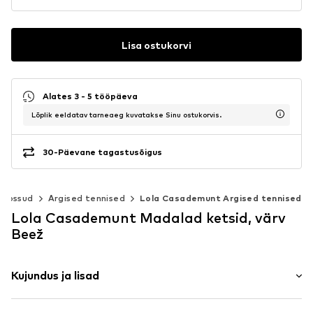
Lisa ostukorvi
Alates 3 - 5 tööpäeva
Lõplik eeldatav tarneaeg kuvatakse Sinu ostukorvis.
30-Päevane tagastusõigus
 tossud
Argised tennised
Lola Casademunt Argised tennised
Lola Casademunt Madalad ketsid, värv
Beež
Kujundus ja lisad
Trükitud motiiv