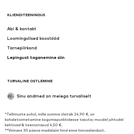
RIIDED
KLIENDITEENINDUS
Uus
Trendikas
Kleidid
Teksapüksid
Abi & kontakt 
Särgid ja topid
Püksid
Loomingulised koostööd
Joped
Kampsunid ja kudumid
Tarnepiirkond
Pesu
Pluusid ja tuunikad
Lepingust taganemine siin
Mantlid
Seelikud
Ujumisriided
Dressipluusid
Pintsakud
Pükskostüümid
TURVALINE OSTLEMINE
Suured suurused
Tulevasele emale
Sündmused
Eksklusiivne
Sinu andmed on meiega turvaliselt
Taaskasutus
*Tellimuste puhul, mille summa ületab 24,90 €, on
JALANÕUD
kohaletoimetamine kogumispunktidesse tasuta; muudel juhtudel
kehtivad & teenustasud 4,50 €.
Uus
Trendikas
**Viimase 30 päeva madalaim hind enne hinnaalandust.