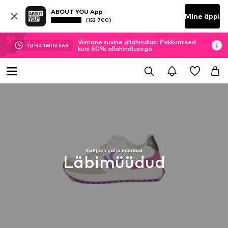
ABOUT YOU App
Mine äppi
(152 700)
Viimane suvine allahindlus: Pakkumised
10
H
41
MIN
55
S
kuni 60% allahindlusega
Kahjuks välja müüdud
Läbimüüdud