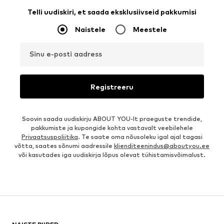
Telli uudiskiri, et saada eksklusiivseid pakkumisi
Naistele
Meestele
Sinu e-posti aadress
Registreeru
Soovin saada uudiskirju ABOUT YOU-lt praeguste trendide,
pakkumiste ja kupongide kohta vastavalt veebilehele
Privaatsuspoliitika
. Te saate oma nõusoleku igal ajal tagasi
võtta, saates sõnumi aadressile
klienditeenindus@aboutyou.ee
või kasutades iga uudiskirja lõpus olevat tühistamisvõimalust.