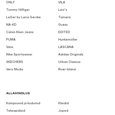
ONLY
VILA
Tommy Hilfiger
Levi's
LeGer by Lena Gercke
Tamaris
NA-KD
Guess
Calvin Klein Jeans
EDITED
PUMA
Hunkemöller
Vans
LASCANA
Nike Sportswear
Adidas Originals
SKECHERS
Urban Classics
Vero Moda
River Island
ALLAHINDLUS
Kampsunid ja kudumid
Kleidid
Teksapüksid
Joped