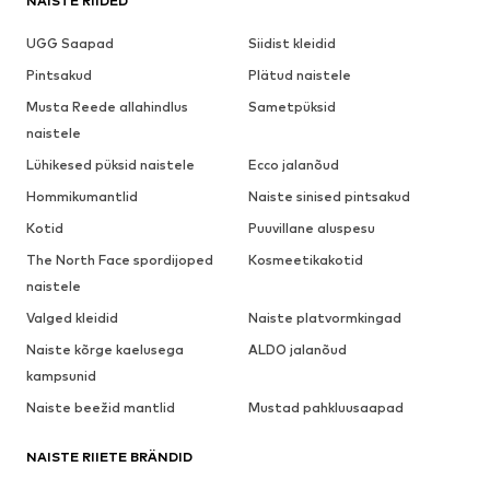
NAISTE RIIDED
UGG Saapad
Siidist kleidid
Pintsakud
Plätud naistele
Musta Reede allahindlus
Sametpüksid
naistele
Lühikesed püksid naistele
Ecco jalanõud
Hommikumantlid
Naiste sinised pintsakud
Kotid
Puuvillane aluspesu
The North Face spordijoped
Kosmeetikakotid
naistele
Valged kleidid
Naiste platvormkingad
Naiste kõrge kaelusega
ALDO jalanõud
kampsunid
Naiste beežid mantlid
Mustad pahkluusaapad
NAISTE RIIETE BRÄNDID