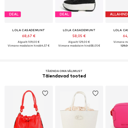
DEAL
DEAL
ALLAHIND
LOLA CASADEMUNT
LOLA CASADEMUNT
LOLA C
68,67 €
58,05 €
64
Algselt: 109,00 €
Algselt: 129,00 €
Viimane m
Viimane madalaim hind:
64,57 €
Viimane madalaim hind:
58,05 €
129,0
TÄIENDA OMA VÄLIMUST
Täiendavad tooted