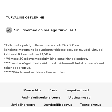
Ujumisriided
Dressipluusid
Pintsakud
Pükskostüümid
TURVALINE OSTLEMINE
Suured suurused
Tulevasele emale
Sündmused
Eksklusiivne
Sinu andmed on meiega turvaliselt
Taaskasutus
*Tellimuste puhul, mille summa ületab 24,90 €, on
JALANÕUD
kohaletoimetamine kogumispunktidesse tasuta; muudel juhtudel
kehtivad & teenustasud 4,50 €.
Uus
Trendikas
**Viimase 30 päeva madalaim hind enne hinnaalandust.
****Tasuta kõigist Eesti võrkudest. Välismaalt helistamisel võivad
Vabaaja jalanõud
Pahkluusaapad
rakendada tasud.
Kontsasaapad ja -kingad
Saapad
******Kõik hinnad sisaldavad käibemaksu.
Sandaalid
Poolsaapad
Spordijalatsid
Baleriinad
Meie kohta
Press
Tööpakkumised
Plätud
Toasussid
Andmekaitsealane teave
Üldtingimused
Eksklusiivne
Juriidiline teave
Juurdepääsetavus
Toote ohutus
SPORT
© 2026 ABOUT YOU SE & Co. KG