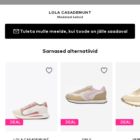
LOLA CASADEMUNT
Madalad ketsid
Tuleta mulle meelde, kui toode on jälle saadaval
Sarnased alternatiivid
DEAL
DEAL
DEAL
LOLA CASADEMUNT
ONLY
VER