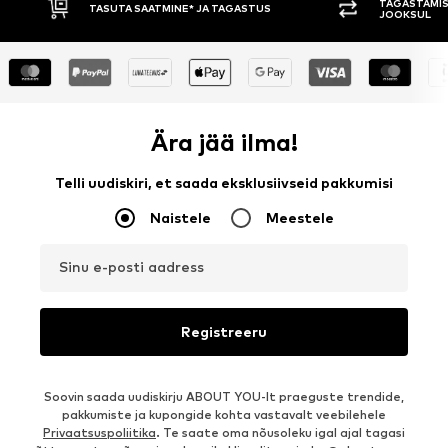
TAGASTAMISE ÕIGUS 30 PÄEVA
 TAGASTUS
JOOKSUL
Ära jää ilma!
Telli uudiskiri, et saada eksklusiivseid pakkumisi
Naistele
Meestele
Sinu e-posti aadress
Registreeru
Soovin saada uudiskirju ABOUT YOU-lt praeguste trendide,
pakkumiste ja kupongide kohta vastavalt veebilehele
Privaatsuspoliitika
. Te saate oma nõusoleku igal ajal tagasi