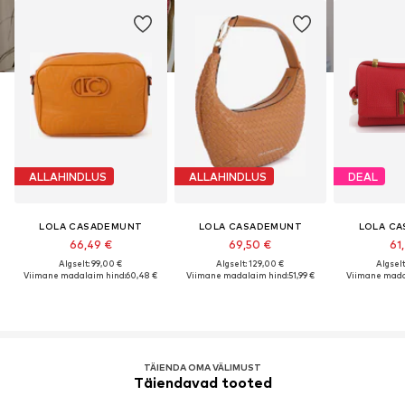
ALLAHINDLUS
ALLAHINDLUS
DEAL
LOLA CASADEMUNT
LOLA CASADEMUNT
LOLA C
66,49 €
69,50 €
61
Algselt: 99,00 €
Algselt: 129,00 €
Algselt
Viimane madalaim hind:
60,48 €
Viimane madalaim hind:
51,99 €
Viimane mada
TÄIENDA OMA VÄLIMUST
Täiendavad tooted