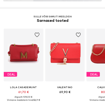
SULLE VÕIB SAMUTI MEELDIDA
Sarnased tooted
DEAL
DEAL
LOLA CASADEMUNT
VALENTINO
CALVI
61,70 €
69,90 €
80
Algselt: 109,00 €
Algsel
Viimane madalaim hind:
56,11 €
Viimane mada