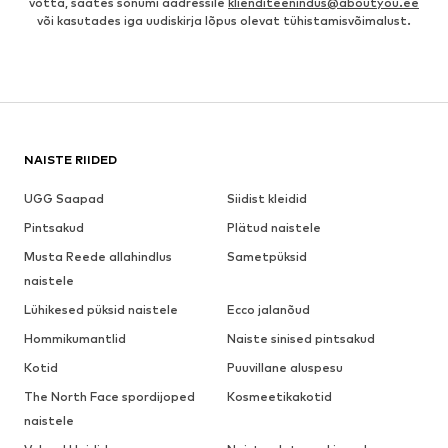
võtta, saates sõnumi aadressile
klienditeenindus@aboutyou.ee
või kasutades iga uudiskirja lõpus olevat tühistamisvõimalust.
NAISTE RIIDED
UGG Saapad
Siidist kleidid
Pintsakud
Plätud naistele
Musta Reede allahindlus
Sametpüksid
naistele
Lühikesed püksid naistele
Ecco jalanõud
Hommikumantlid
Naiste sinised pintsakud
Kotid
Puuvillane aluspesu
The North Face spordijoped
Kosmeetikakotid
naistele