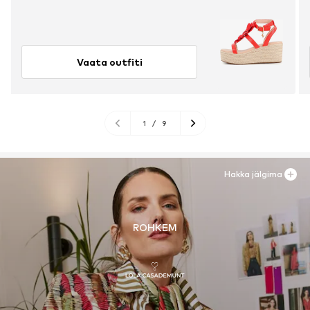
Vaata outfiti
1
/
9
Hakka jälgima
ROHKEM