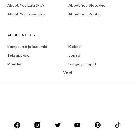
About You Läti (RU)
About You Slovakkia
About You Sloveenia
About You Rootsi
ALLAHINDLUS
Kampsunid ja kudumid
Kleidid
Teksapüksid
Joped
Mantlid
Särgid ja topid
Veel
Püksid
Pesu
Seelikud
Pluusid ja tuunikad
Dressipluusid
Pintsakud
Ujumisriided
Pükskostüümid
Suured suurused
Tulevasele emale
Jalanõud
Sport
Aksessuaarid
Premium