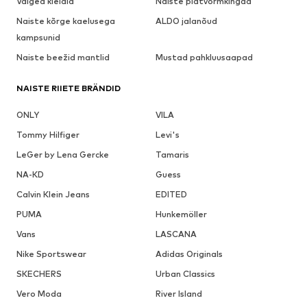
Valged kleidid
Naiste platvormkingad
Naiste kõrge kaelusega
ALDO jalanõud
kampsunid
Naiste beežid mantlid
Mustad pahkluusaapad
NAISTE RIIETE BRÄNDID
ONLY
VILA
Tommy Hilfiger
Levi's
LeGer by Lena Gercke
Tamaris
NA-KD
Guess
Calvin Klein Jeans
EDITED
PUMA
Hunkemöller
Vans
LASCANA
Nike Sportswear
Adidas Originals
SKECHERS
Urban Classics
Vero Moda
River Island