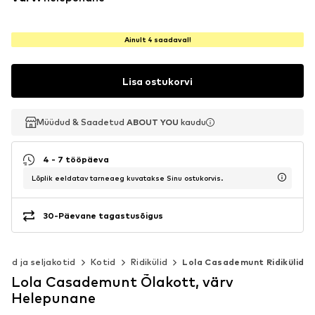
Ainult 4 saadaval!
Lisa ostukorvi
Müüdud & Saadetud
Müüdud & Saadetud
ABOUT YOU
ABOUT YOU
kaudu
kaudu
4 - 7 tööpäeva
Lõplik eeldatav tarneaeg kuvatakse Sinu ostukorvis.
30-Päevane tagastusõigus
otid ja seljakotid
Kotid
Ridikülid
Lola Casademunt Ridikülid
Lola Casademunt Õlakott, värv
Helepunane