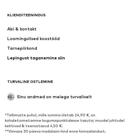
RIIDED
KLIENDITEENINDUS
Uus
Trendikas
Kleidid
Teksapüksid
Abi & kontakt 
Särgid ja topid
Püksid
Loomingulised koostööd
Joped
Kampsunid ja kudumid
Tarnepiirkond
Pesu
Pluusid ja tuunikad
Lepingust taganemine siin
Mantlid
Seelikud
Ujumisriided
Dressipluusid
Pintsakud
Pükskostüümid
TURVALINE OSTLEMINE
Suured suurused
Tulevasele emale
Sündmused
Eksklusiivne
Sinu andmed on meiega turvaliselt
Taaskasutus
*Tellimuste puhul, mille summa ületab 24,90 €, on
JALANÕUD
kohaletoimetamine kogumispunktidesse tasuta; muudel juhtudel
kehtivad & teenustasud 4,50 €.
Uus
Trendikas
**Viimase 30 päeva madalaim hind enne hinnaalandust.