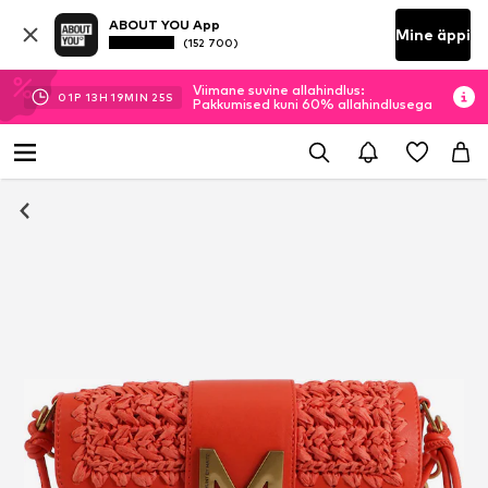
ABOUT YOU App
Mine äppi
(152 700)
Viimane suvine allahindlus:
01
P
13
H
19
MIN
24
S
Pakkumised kuni 60% allahindlusega