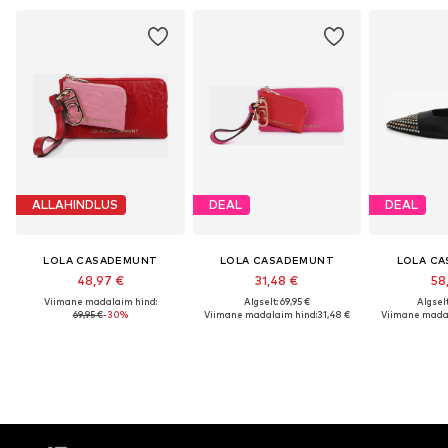
ALLAHINDLUS
DEAL
DEAL
LOLA CASADEMUNT
LOLA CASADEMUNT
LOLA C
48,97 €
31,48 €
58
Viimane madalaim hind:
Algselt: 69,95 €
Algselt
69,95 €
-30%
Viimane madalaim hind:
31,48 €
Viimane madal