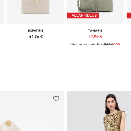
ALLAHINDLUS
EXPATRIÉ
TAMARIS
44,96 €
47,90 €
Viimane madalaim hind:
59,90 €
-20%
e
Saadaolevad suurused: One Size
Saadaolevad suurused: One Size
Lisa ostukorvi
Lisa ostukorvi