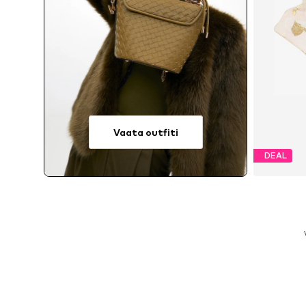
Vaata outfiti
DEAL
Sa