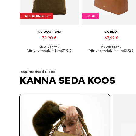
ALLAHINDLUS
DEAL
HARBOUR 2ND
L.CREDI
79,90 €
67,92 €
Algselt: 99,90 €
Algselt: 89,99 €
Saadaolevad suurused: One Size
Saadaolevad suurused: One Siz
Viimane madalaim hind:
67,92 €
Viimane madalaim hind:
63,92 €
Lisa ostukorvi
Lisa ostukorvi
Inspireerivad riided
KANNA SEDA KOOS