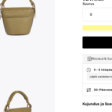
Suurus
0
Müüdud & S
Müüdud & S
Müüdud & S
3 - 5 tööpä
Lõplik eeldatav 
30-Päevane
Kujundus ja lis