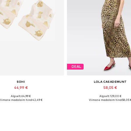
DEAL
SOHI
LOLA CASADEMUNT
44,99 €
58,05 €
Algselt: 64,99 €
Algselt: 129,00 €
adaolevad suurused: Onesize
Saadaolevad suurused: 34, 36, 38,
Viimane madalaim hind:
42,49 €
Viimane madalaim hind:
58,05 
Lisa ostukorvi
Lisa ostukorvi