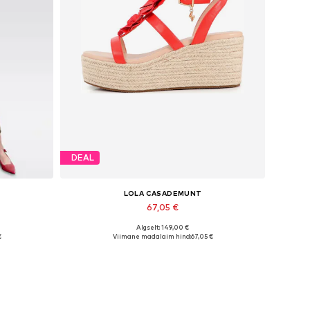
DEAL
LOLA CASADEMUNT
67,05 €
Algselt: 149,00 €
 40, 42
Saadaolevad suurused: 39, 40, 41
€
Viimane madalaim hind:
67,05 €
Lisa ostukorvi