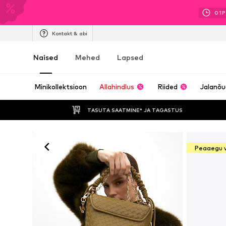
01
P
Kontakt & abi
Naised
Mehed
Lapsed
Minikollektsioon
Allahindlus
Riided
Jalanõ
TASUTA SAATMINE* JA TAGASTUS 
Peaaegu 