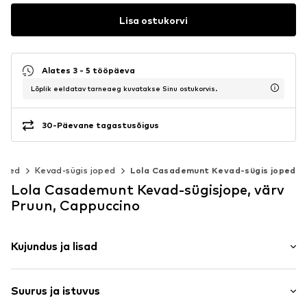
Lisa ostukorvi
Alates 3 - 5 tööpäeva
Lõplik eeldatav tarneaeg kuvatakse Sinu ostukorvis.
30-Päevane tagastusõigus
oped
Kevad-sügis joped
Lola Casademunt Kevad-sügis joped
Lola Casademunt Kevad-sügisjope, värv
Pruun, Cappuccino
Kujundus ja lisad
Loomamuster
Suurus ja istuvus
Püstkraega kapuuts