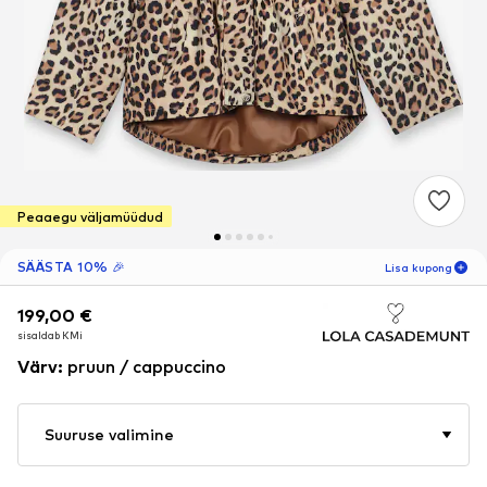
Peaaegu väljamüüdud
SÄÄSTA 10% 🎉
Lisa kupong
199,00 €
199,00 €
45
MIN
sisaldab KMi
sisaldab KMi
ainult uutele
-10
%
Värv
:
pruun / cappuccino
klientidele! 🎁
Ainult järgmise tellimuse puhul 🎉
Suuruse valimine
Naised