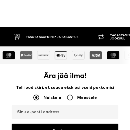
TAGASTAMIS
TASUTA SAATMINE* JA TAGASTUS
JOOKSUL
Ära jää ilma!
Telli uudiskiri, et saada eksklusiivseid pakkumisi
Naistele
Meestele
Sinu e-posti aadress