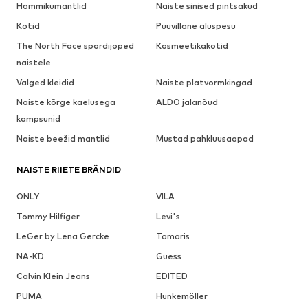
Hommikumantlid
Naiste sinised pintsakud
Kotid
Puuvillane aluspesu
The North Face spordijoped
Kosmeetikakotid
naistele
Valged kleidid
Naiste platvormkingad
Naiste kõrge kaelusega
ALDO jalanõud
kampsunid
Naiste beežid mantlid
Mustad pahkluusaapad
NAISTE RIIETE BRÄNDID
ONLY
VILA
Tommy Hilfiger
Levi's
LeGer by Lena Gercke
Tamaris
NA-KD
Guess
Calvin Klein Jeans
EDITED
PUMA
Hunkemöller