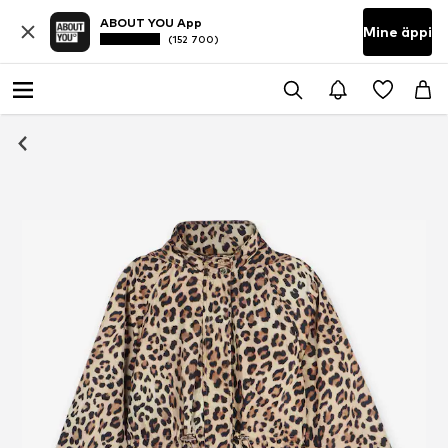
ABOUT YOU App
Mine äppi
(152 700)