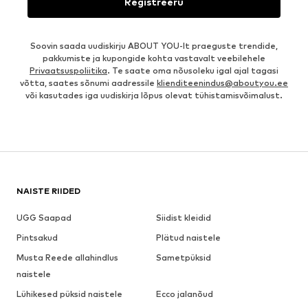
Registreeru
Soovin saada uudiskirju ABOUT YOU-lt praeguste trendide,
pakkumiste ja kupongide kohta vastavalt veebilehele
Privaatsuspoliitika
. Te saate oma nõusoleku igal ajal tagasi
võtta, saates sõnumi aadressile
klienditeenindus@aboutyou.ee
või kasutades iga uudiskirja lõpus olevat tühistamisvõimalust.
NAISTE RIIDED
UGG Saapad
Siidist kleidid
Pintsakud
Plätud naistele
Musta Reede allahindlus
Sametpüksid
naistele
Lühikesed püksid naistele
Ecco jalanõud