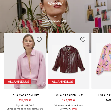
ROHKEM
ALLAHINDLUS
ALLAHINDLUS
LOLA CASADEMUNT
LOLA CASADEMUNT
LOLA C
118,30 €
174,30 €
149
Algselt: 169,00 €
Viimane madalaim hind:
Viimane madalaim hind:
76,05 €
249,00 €
-30%