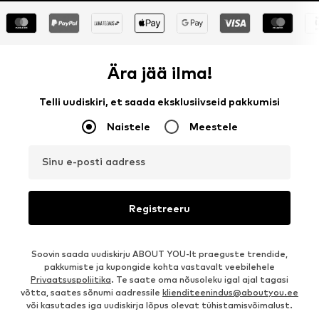
Ära jää ilma!
Telli uudiskiri, et saada eksklusiivseid pakkumisi
Naistele
Meestele
Sinu e-posti aadress
Registreeru
Soovin saada uudiskirju ABOUT YOU-lt praeguste trendide,
pakkumiste ja kupongide kohta vastavalt veebilehele
Privaatsuspoliitika
. Te saate oma nõusoleku igal ajal tagasi
võtta, saates sõnumi aadressile
klienditeenindus@aboutyou.ee
või kasutades iga uudiskirja lõpus olevat tühistamisvõimalust.