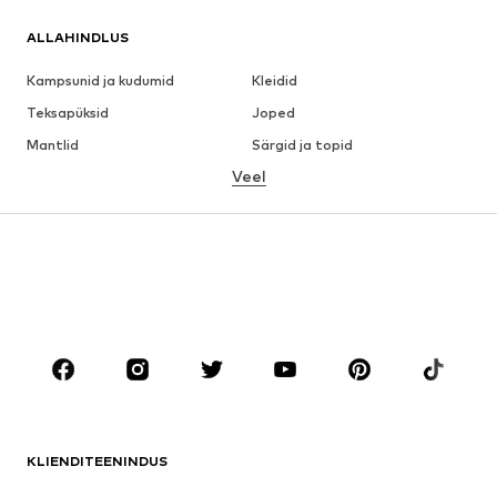
ALLAHINDLUS
Kampsunid ja kudumid
Kleidid
Teksapüksid
Joped
Mantlid
Särgid ja topid
Veel
Püksid
Pesu
Seelikud
Pluusid ja tuunikad
Dressipluusid
Pintsakud
Ujumisriided
Pükskostüümid
Suured suurused
Tulevasele emale
Jalanõud
Sport
Aksessuaarid
Premium
RIIDED
KLIENDITEENINDUS
Uus
Trendikas
Kleidid
Teksapüksid