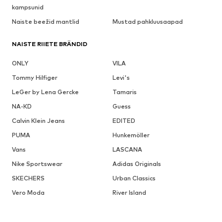
kampsunid
Naiste beežid mantlid
Mustad pahkluusaapad
NAISTE RIIETE BRÄNDID
ONLY
VILA
Tommy Hilfiger
Levi's
LeGer by Lena Gercke
Tamaris
NA-KD
Guess
Calvin Klein Jeans
EDITED
PUMA
Hunkemöller
Vans
LASCANA
Nike Sportswear
Adidas Originals
SKECHERS
Urban Classics
Vero Moda
River Island