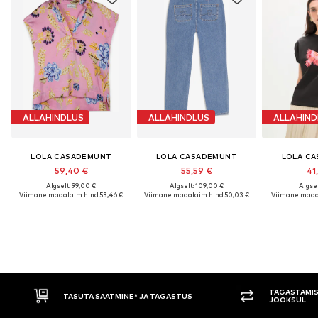
ALLAHINDLUS
ALLAHINDLUS
ALLAHIND
LOLA CASADEMUNT
LOLA CASADEMUNT
LOLA C
59,40 €
55,59 €
41
Algselt: 99,00 €
Algselt: 109,00 €
Algsel
Viimane madalaim hind:
53,46 €
Viimane madalaim hind:
50,03 €
Viimane mada
TAGASTAMISE ÕIGUS 3
TASUTA SAATMINE* JA TAGASTUS
JOOKSUL