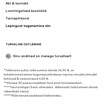
Abi & kontakt 
Särgid ja topid
Püksid
Loomingulised koostööd
Joped
Kampsunid ja kudumid
Tarnepiirkond
Pesu
Pluusid ja tuunikad
Lepingust taganemine siin
Mantlid
Seelikud
Ujumisriided
Dressipluusid
Pintsakud
Pükskostüümid
TURVALINE OSTLEMINE
Suured suurused
Tulevasele emale
Sündmused
Eksklusiivne
Sinu andmed on meiega turvaliselt
Taaskasutus
*Tellimuste puhul, mille summa ületab 24,90 €, on
JALANÕUD
kohaletoimetamine kogumispunktidesse tasuta; muudel juhtudel
kehtivad & teenustasud 4,50 €.
Uus
Trendikas
**Viimase 30 päeva madalaim hind enne hinnaalandust.
****Tasuta kõigist Eesti võrkudest. Välismaalt helistamisel võivad
Vabaaja jalanõud
Pahkluusaapad
rakendada tasud.
Kontsasaapad ja -kingad
Saapad
******Kõik hinnad sisaldavad käibemaksu.
Sandaalid
Poolsaapad