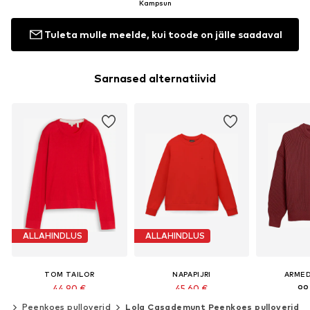
Kampsun
Tuleta mulle meelde, kui toode on jälle saadaval
Sarnased alternatiivid
ALLAHINDLUS
ALLAHINDLUS
TOM TAILOR
NAPAPIJRI
ARME
44,90 €
45,60 €
99
Algselt: 49,90 €
Algselt: 76,00 €
id
Peenkoes pulloverid
Lola Casademunt Peenkoes pulloverid