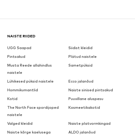
NAISTE RIIDED
UGG Saapad
Siidist kleidid
Pintsakud
Plätud naistele
Musta Reede allahindlus
Sametpüksid
naistele
Lühikesed püksid naistele
Ecco jalanõud
Hommikumantlid
Naiste sinised pintsakud
Kotid
Puuvillane aluspesu
The North Face spordijoped
Kosmeetikakotid
naistele
Valged kleidid
Naiste platvormkingad
Naiste kõrge kaelusega
ALDO jalanõud