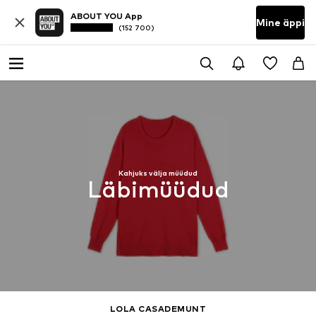
ABOUT YOU App
Mine äppi
(152 700)
Kahjuks välja müüdud
Läbimüüdud
LOLA CASADEMUNT