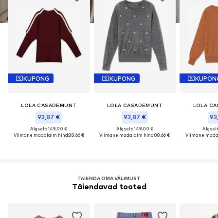
KUPONG
KUPONG
KUPON
LOLA CASADEMUNT
LOLA CASADEMUNT
LOLA C
93,87 €
93,87 €
93
Algselt: 149,00 €
Algselt: 149,00 €
Algselt
Viimane madalaim hind:
88,66 €
Viimane madalaim hind:
88,66 €
Viimane madal
TÄIENDA OMA VÄLIMUST
Täiendavad tooted