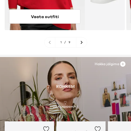
Vaata outfiti
1
/
9
Hakka jälgima
ROHKEM