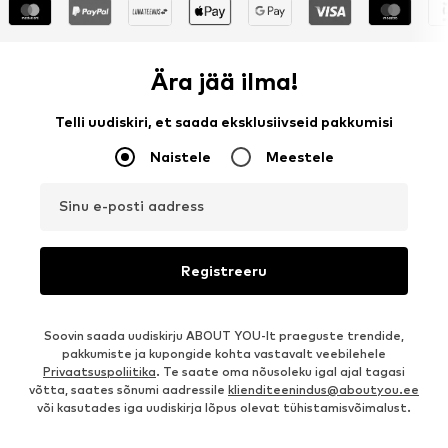
Ära jää ilma!
Telli uudiskiri, et saada eksklusiivseid pakkumisi
Naistele
Meestele
Sinu e-posti aadress
Registreeru
Soovin saada uudiskirju ABOUT YOU-lt praeguste trendide,
pakkumiste ja kupongide kohta vastavalt veebilehele
Privaatsuspoliitika
. Te saate oma nõusoleku igal ajal tagasi
võtta, saates sõnumi aadressile
klienditeenindus@aboutyou.ee
või kasutades iga uudiskirja lõpus olevat tühistamisvõimalust.