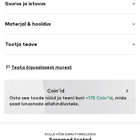
Suurus ja istuvus
Viskoos
Üleulatuv õlaosa
Varruka pikkus: Pikad varrukad
Klapiga tasku
Materjal & hooldus
Pikkus: Tavaline lõige
Kergelt vooderdatud
Istuvus: Normaalne tegumood
Nööbiga kinnitus
Koostis: 58% Viskoos, 38% Polüester - PES, 4% Elastaan
Tootja teave
Suuruste tabel
Toote nr.
LCA1136001000001
Mitte pesta
The Agent SAS
RUE SAINT HONORE 231
Teata õigusalasest murest
75001 PARIS
FR
https://www.theagent.com/en/
Coin'id
Osta see toode nüüd ja teeni kuni 
+175 Coin'id
, mida 
saad lunastada allahindlusteks.
SULLE VÕIB SAMUTI MEELDIDA
Sarnased tooted