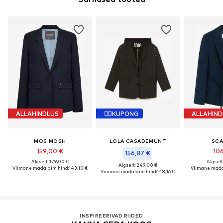
ALLAHINDLUS
KUPONG
ALLAHIND
MOS MOSH
LOLA CASADEMUNT
SCA
159,00 €
106
156,87 €
Algselt: 179,00 €
Algselt
Algselt: 249,00 €
Viimane madalaim hind:
143,10 €
Viimane mada
Viimane madalaim hind:
148,16 €
INSPIREERIVAD RIIDED