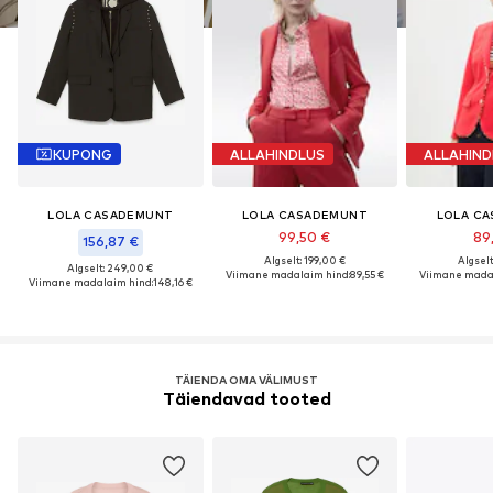
KUPONG
ALLAHINDLUS
ALLAHIND
LOLA CASADEMUNT
LOLA CASADEMUNT
LOLA C
99,50 €
89
156,87 €
Algselt: 199,00 €
Algselt
Algselt: 249,00 €
Viimane madalaim hind:
89,55 €
Viimane madal
Viimane madalaim hind:
148,16 €
TÄIENDA OMA VÄLIMUST
Täiendavad tooted