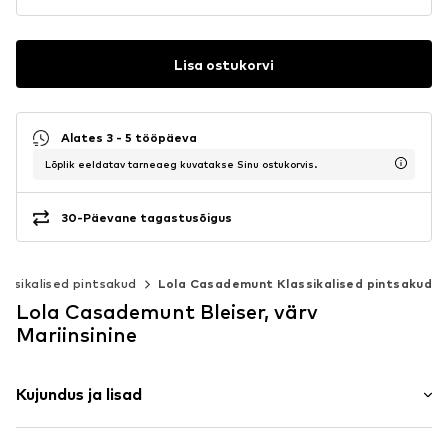
Lisa ostukorvi
Alates 3 - 5 tööpäeva
Lõplik eeldatav tarneaeg kuvatakse Sinu ostukorvis.
30-Päevane tagastusõigus
lassikalised pintsakud
Lola Casademunt Klassikalised pintsakud
Lola Casademunt Bleiser, värv
Mariinsinine
Kujundus ja lisad
Ühevärviline