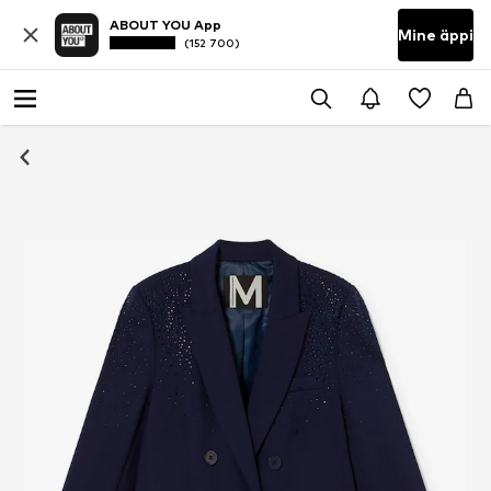
ABOUT YOU App
Mine äppi
(152 700)