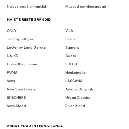
Naiste beežid mantlid
Mustad pahkluusaapad
NAISTE RIIETE BRÄNDID
ONLY
VILA
Tommy Hilfiger
Levi's
LeGer by Lena Gercke
Tamaris
NA-KD
Guess
Calvin Klein Jeans
EDITED
PUMA
Hunkemöller
Vans
LASCANA
Nike Sportswear
Adidas Originals
SKECHERS
Urban Classics
Vero Moda
River Island
ABOUT YOU X INTERNATIONAL