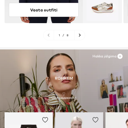
Vaata outfiti
1
/
8
Hakka jälgima
ROHKEM