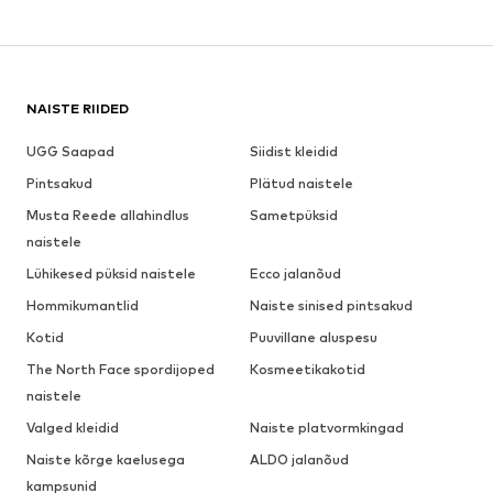
NAISTE RIIDED
UGG Saapad
Siidist kleidid
Pintsakud
Plätud naistele
Musta Reede allahindlus
Sametpüksid
naistele
Lühikesed püksid naistele
Ecco jalanõud
Hommikumantlid
Naiste sinised pintsakud
Kotid
Puuvillane aluspesu
The North Face spordijoped
Kosmeetikakotid
naistele
Valged kleidid
Naiste platvormkingad
Naiste kõrge kaelusega
ALDO jalanõud
kampsunid