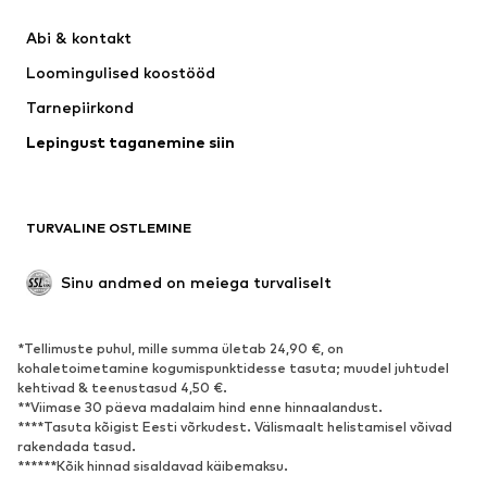
Kleidid
Teksapüksid
Abi & kontakt 
Särgid ja topid
Püksid
Loomingulised koostööd
Joped
Kampsunid ja kudumid
Tarnepiirkond
Pesu
Pluusid ja tuunikad
Lepingust taganemine siin
Mantlid
Seelikud
Ujumisriided
Dressipluusid
Pintsakud
Pükskostüümid
TURVALINE OSTLEMINE
Suured suurused
Tulevasele emale
Sündmused
Eksklusiivne
Sinu andmed on meiega turvaliselt
Taaskasutus
*Tellimuste puhul, mille summa ületab 24,90 €, on
JALANÕUD
kohaletoimetamine kogumispunktidesse tasuta; muudel juhtudel
kehtivad & teenustasud 4,50 €.
Uus
Trendikas
**Viimase 30 päeva madalaim hind enne hinnaalandust.
****Tasuta kõigist Eesti võrkudest. Välismaalt helistamisel võivad
Vabaaja jalanõud
Pahkluusaapad
rakendada tasud.
Kontsasaapad ja -kingad
Saapad
******Kõik hinnad sisaldavad käibemaksu.