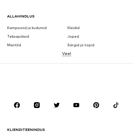
ALLAHINDLUS
Kampsunid ja kudumid
Kleidid
Teksapüksid
Joped
Mantlid
Särgid ja topid
Veel
Püksid
Pesu
Seelikud
Pluusid ja tuunikad
Dressipluusid
Pintsakud
Ujumisriided
Pükskostüümid
Suured suurused
Tulevasele emale
Jalanõud
Sport
Aksessuaarid
Premium
RIIDED
KLIENDITEENINDUS
Uus
Trendikas