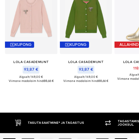
KUPONG
KUPONG
ALLAHIND
LOLA CASADEMUNT
LOLA CASADEMUNT
LOLA C
118
93,87 €
93,87 €
Algselt
Algselt: 149,00 €
Algselt: 149,00 €
Viimane madal
Viimane madalaim hind:
88,66 €
Viimane madalaim hind:
88,66 €
TAGASTAMISE ÕIGUS 30 PÄEVA
ASTUS
JOOKSUL