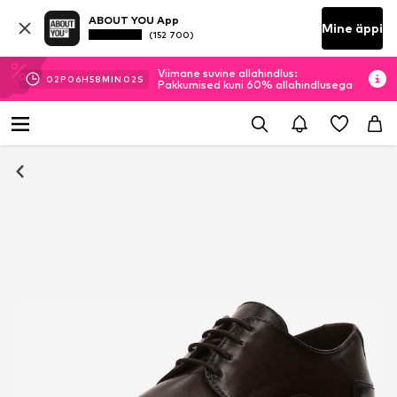
ABOUT YOU App
Mine äppi
(152 700)
Viimane suvine allahindlus:
02
P
06
H
58
MIN
02
S
Pakkumised kuni 60% allahindlusega