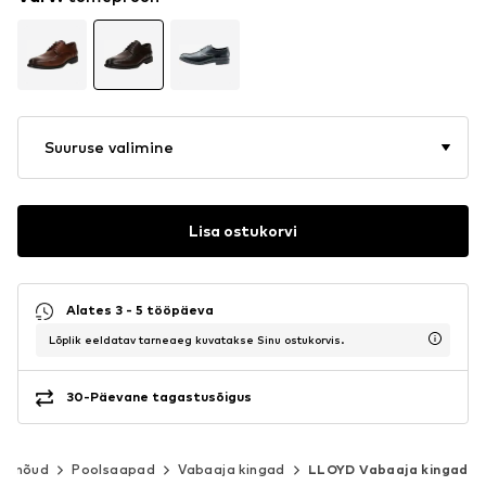
Suuruse valimine
Lisa ostukorvi
Alates 3 - 5 tööpäeva
Lõplik eeldatav tarneaeg kuvatakse Sinu ostukorvis.
30-Päevane tagastusõigus
alanõud
Poolsaapad
Vabaaja kingad
LLOYD Vabaaja kingad