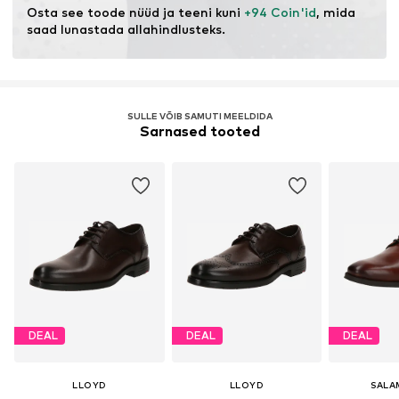
Osta see toode nüüd ja teeni kuni 
+94 Coin'id
, mida 
saad lunastada allahindlusteks.
SULLE VÕIB SAMUTI MEELDIDA
Sarnased tooted
DEAL
DEAL
DEAL
LLOYD
LLOYD
SALA