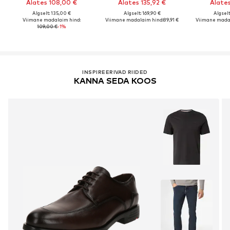
Alates 108,00 €
Alates 135,92 €
Alates
Algselt: 135,00 €
Algselt: 169,90 €
Algselt
Viimane madalaim hind:
Viimane madalaim hind:
89,91 €
Viimane madal
109,00 €
-1%
INSPIREERIVAD RIIDED
KANNA SEDA KOOS