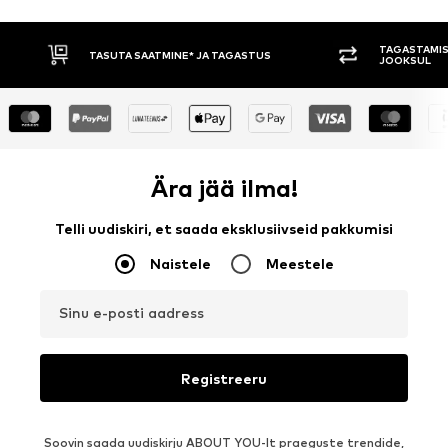
TAGASTAMISE ÕIGUS 30 PÄEVA
ASTUS
JOOKSUL
Ära jää ilma!
Telli uudiskiri, et saada eksklusiivseid pakkumisi
Naistele
Meestele
Sinu e-posti aadress
Registreeru
Soovin saada uudiskirju ABOUT YOU-lt praeguste trendide,