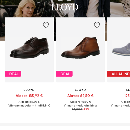
DEAL
DEAL
ALLAHIND
LLOYD
LLOYD
L
Alates 135,92 €
Alates 62,50 €
125
Algselt: 169,90 €
Algselt: 199,90 €
Algselt
Viimane madalaim hind:
89,91 €
Viimane madalaim hind:
Viimane mada
84,00 €
-25%