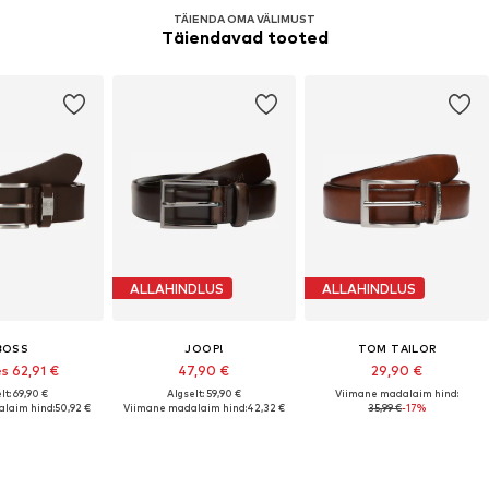
TÄIENDA OMA VÄLIMUST
Täiendavad tooted
ALLAHINDLUS
ALLAHINDLUS
BOSS
JOOP!
TOM TAILOR
s 62,91 €
47,90 €
29,90 €
lt: 69,90 €
Algselt: 59,90 €
Viimane madalaim hind:
laim hind:
50,92 €
Viimane madalaim hind:
42,32 €
35,99 €
-17%