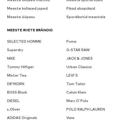
Meeste kollased joped
Pikad aluspüksid
Meeste ööpesu
Spordikotid meestele
MEESTE RIIETE BRÄNDID
SELECTED HOMME
Puma
Superdry
G-STAR RAW
NIKE
JACK & JONES
Tommy Hilfiger
Urban Classics
Mister Tee
LEVI'S
DRYKORN
Tom Tailor
BOSS Black
Calvin Klein
DIESEL
Marc O'Polo
s.Oliver
POLO RALPH LAUREN
ADIDAS Originals
Vans