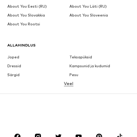
About You Eesti (RU)
About You Läti (RU)
About You Slovakkia
About You Sloveenia
About You Rootsi
ALLAHINDLUS
Joped
Teksapüksid
Dressid
Kampsunid ja kudumid
Särgid
Pesu
Veel
Püksid
Pluusid
Mantlid
Ülikonnad ja pintsakud
Ujumisriided
Suured suurused
Jalanõud
Sport
Aksessuaarid
Premium
RIIDED