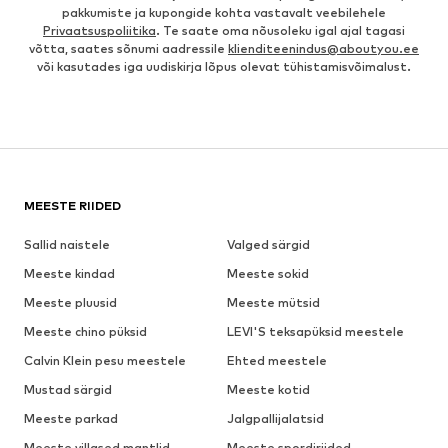
pakkumiste ja kupongide kohta vastavalt veebilehele
Privaatsuspoliitika
. Te saate oma nõusoleku igal ajal tagasi
võtta, saates sõnumi aadressile
klienditeenindus@aboutyou.ee
või kasutades iga uudiskirja lõpus olevat tühistamisvõimalust.
MEESTE RIIDED
Sallid naistele
Valged särgid
Meeste kindad
Meeste sokid
Meeste pluusid
Meeste mütsid
Meeste chino püksid
LEVI'S teksapüksid meestele
Calvin Klein pesu meestele
Ehted meestele
Mustad särgid
Meeste kotid
Meeste parkad
Jalgpallijalatsid
Meeste villased mantlid
Meeste spordiriided