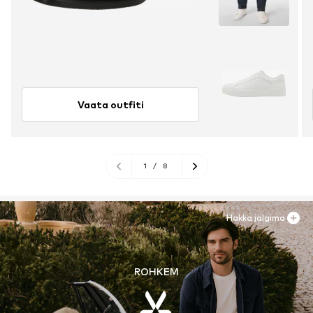
Vaata outfiti
1
/
8
Hakka jälgima
ROHKEM