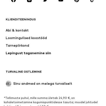
Uus
Trendikas
Särgid
Teksapüksid
KLIENDITEENINDUS
Joped
Dressid
Püksid
Pluusid
Abi & kontakt 
Pesu
Kampsunid ja kudumid
Loomingulised koostööd
Ülikonnad ja pintsakud
Mantlid
Tarnepiirkond
Ujumisriided
Suured suurused
Lepingust taganemine siin
Sündmused
Eksklusiivne
Taaskasutus
JALANÕUD
TURVALINE OSTLEMINE
Uus
Trendikas
Sinu andmed on meiega turvaliselt
Saapad
Vabaaja jalanõud
Poolsaapad
Spordijalatsid
*Tellimuste puhul, mille summa ületab 24,90 €, on
Lahtised jalatsid
Eksklusiivne
kohaletoimetamine kogumispunktidesse tasuta; muudel juhtudel