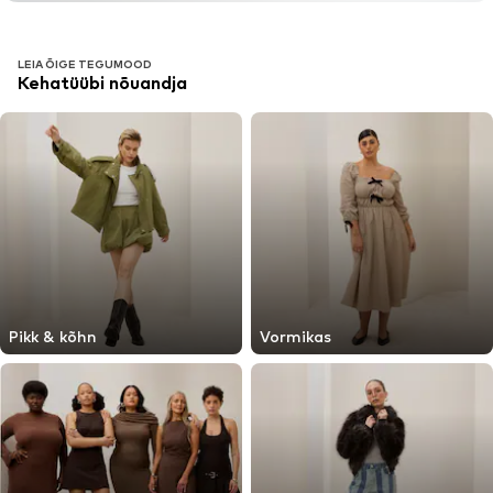
LEIA ÕIGE TEGUMOOD
Kehatüübi nõuandja
Pikk & kõhn
Vormikas