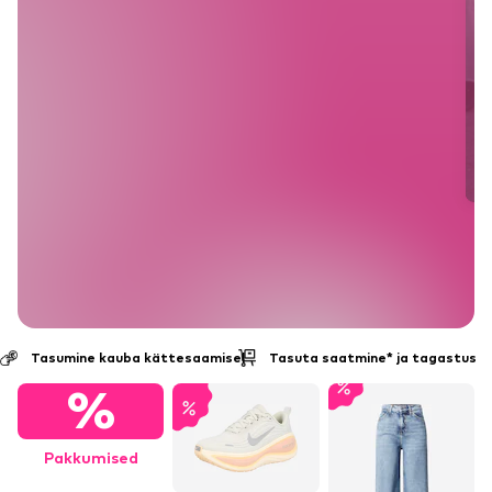
Tasumine kauba kättesaamisel
Tasuta saatmine* ja tagastus
%
Pakkumised