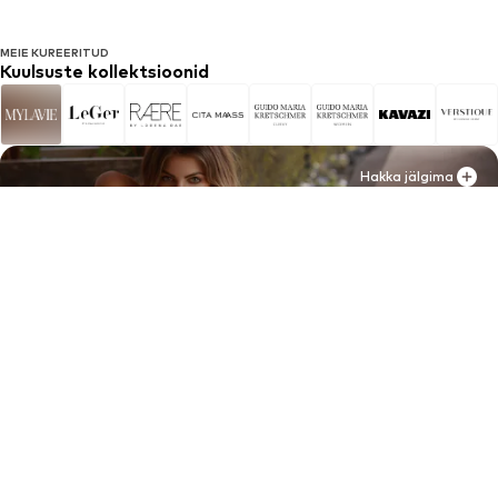
MEIE KUREERITUD
Kuulsuste kollektsioonid
Hakka jälgima
Hakka jälgima