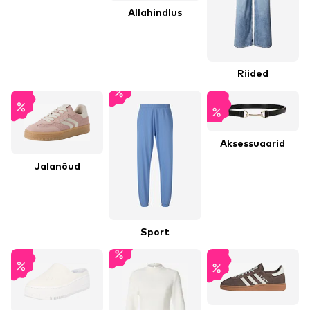
Allahindlus
Riided
Aksessuaarid
Jalanõud
Sport