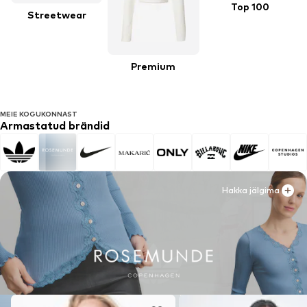
Top 100
Streetwear
Premium
MEIE KOGUKONNAST
Armastatud brändid
Hakka jälgima
Hakka jälgima
Hakka jälgima