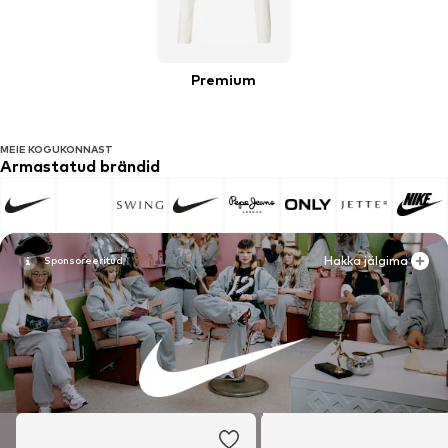
Premium
MEIE KOGUKONNAST
Armastatud brändid
Hakka jälgima
Hakka jälgima
Hakka jälgima