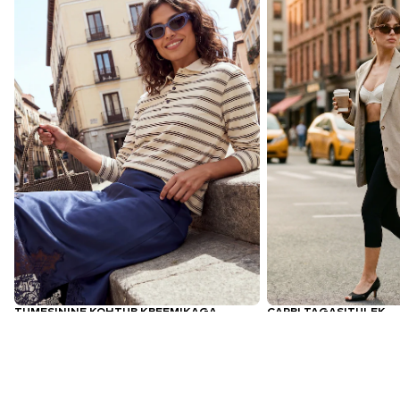
TUMESININE KOHTUB KREEMIKAGA
CAPRI TAGASITULEK
Värske, puhas ja klassikaline
Lühem pikkus, terav
MEIE KUREERITUD