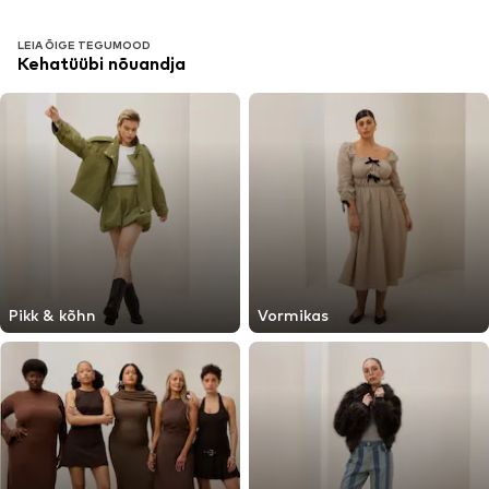
LEIA ÕIGE TEGUMOOD
Kehatüübi nõuandja
Pikk & kõhn
Vormikas