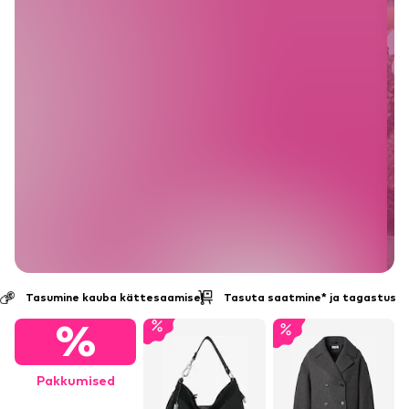
Tasumine kauba kättesaamisel
Tasuta saatmine* ja tagastus
%
Pakkumised