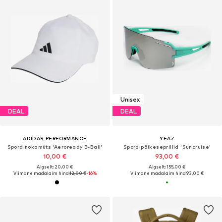
Unisex
DEAL
DEAL
ADIDAS PERFORMANCE
YEAZ
Spordinokamüts 'Aeroready B-Ball'
Spordipäikeseprillid 'Suncruise'
10,00 €
93,00 €
Algselt: 20,00 €
Algselt: 155,00 €
Viimane madalaim hind:
12,00 €
-16%
Viimane madalaim hind:
93,00 €