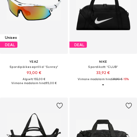
Unisex
DEAL
DEAL
YEAZ
NIKE
Spordipäikeseprillid 'Sunray'
Spordikott 'CLUB'
93,00 €
33,92 €
Algselt: 155,00 €
Viimane madalaim hind:
39,90 €
-15%
Viimane madalaim hind:
93,00 €