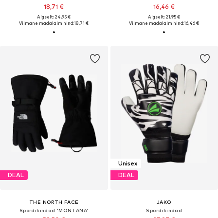
18,71 €
16,46 €
Algselt: 24,95 €
Algselt: 21,95 €
Viimane madalaim hind:
18,71 €
Viimane madalaim hind:
16,46 €
Unisex
DEAL
DEAL
THE NORTH FACE
JAKO
Spordikindad 'MONTANA'
Spordikindad