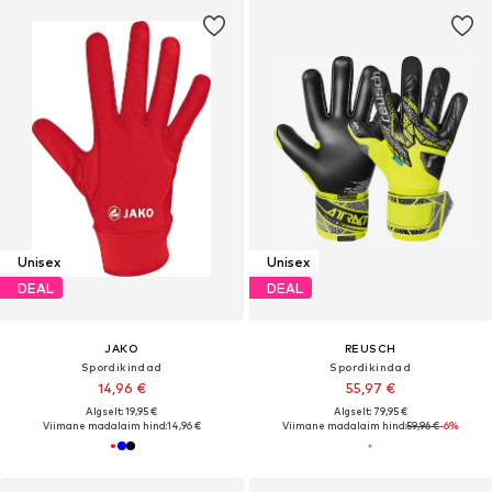
Unisex
Unisex
DEAL
DEAL
JAKO
REUSCH
Spordikindad
Spordikindad
14,96 €
55,97 €
Algselt: 19,95 €
Algselt: 79,95 €
Viimane madalaim hind:
14,96 €
Viimane madalaim hind:
59,96 €
-6%