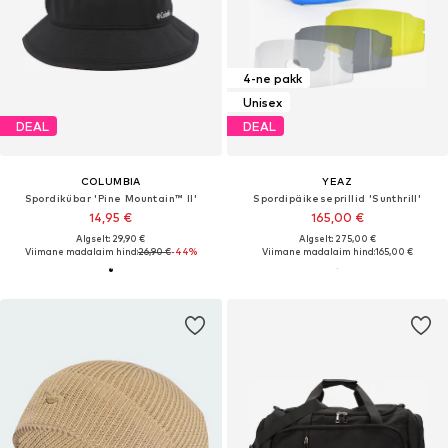
4-ne pakk
Unisex
DEAL
DEAL
COLUMBIA
YEAZ
Spordikübar 'Pine Mountain™ II'
Spordipäikeseprillid 'Sunthrill'
14,95 €
165,00 €
Algselt: 29,90 €
Algselt: 275,00 €
Viimane madalaim hind:
26,90 €
-44%
Viimane madalaim hind:
165,00 €