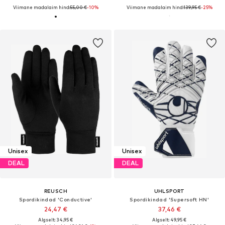
Viimane madalaim hind:
55,00 €
-10%
Viimane madalaim hind:
139,95 €
-25%
Unisex
Unisex
DEAL
DEAL
REUSCH
UHLSPORT
Spordikindad 'Conductive'
Spordikindad 'Supersoft HN'
24,47 €
37,46 €
Algselt: 34,95 €
Algselt: 49,95 €