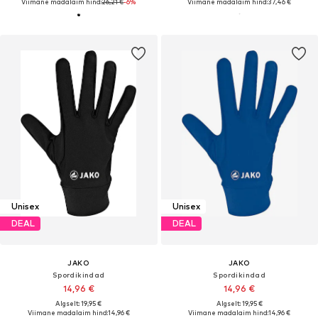
Viimane madalaim hind:
26,21 €
-6%
Viimane madalaim hind:
37,46 €
Unisex
Unisex
DEAL
DEAL
JAKO
JAKO
Spordikindad
Spordikindad
14,96 €
14,96 €
Algselt: 19,95 €
Algselt: 19,95 €
Viimane madalaim hind:
14,96 €
Viimane madalaim hind:
14,96 €