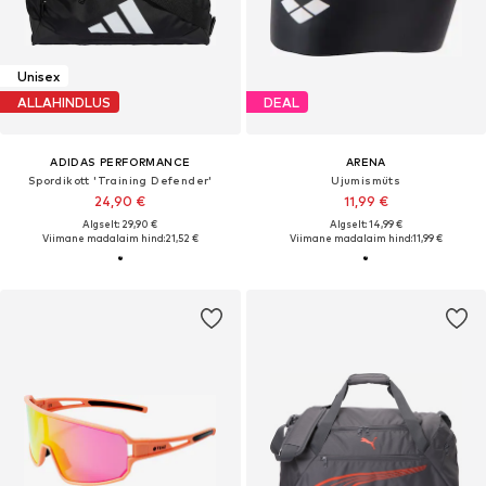
Unisex
ALLAHINDLUS
DEAL
ADIDAS PERFORMANCE
ARENA
Spordikott 'Training Defender'
Ujumismüts
24,90 €
11,99 €
Algselt: 29,90 €
Algselt: 14,99 €
Viimane madalaim hind:
21,52 €
Viimane madalaim hind:
11,99 €