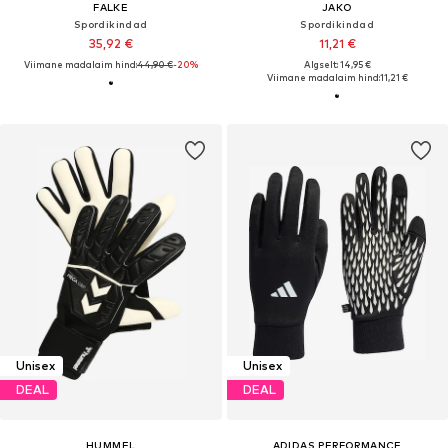
FALKE
JAKO
Spordikindad
Spordikindad
35,92 €
11,21 €
Viimane madalaim hind:
44,90 €
-20%
Algselt: 14,95 €
Viimane madalaim hind:
11,21 €
Unisex
Unisex
DEAL
DEAL
HUMMEL
ADIDAS PERFORMANCE