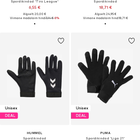
Spordikindad 'Tiro League'
Spordikindad
6,55 €
18,71 €
Algselt: 20,00 €
Algselt: 24,95 €
Viimane madalaim hind:
7,14 €
-8%
Viimane madalaim hind:
18,71 €
Unisex
Unisex
DEAL
DEAL
HUMMEL
PUMA
Spordikindad
Spordikindad 'Liga 21'