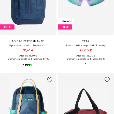
Unisex
DEAL
DEAL
ADIDAS PERFORMANCE
YEAZ
Spordiseljakott 'Power VIII'
Spordipäikeseprillid 'Sunray'
31,41 €
93,00 €
Algselt: 39,90 €
Algselt: 155,00 €
Viimane madalaim hind:
31,92 €
-1%
Viimane madalaim hind:
93,00 €
+
1