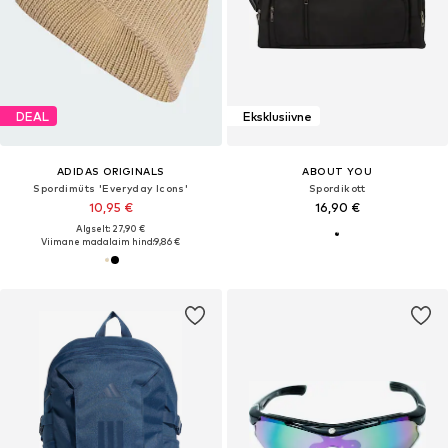
DEAL
Eksklusiivne
ADIDAS ORIGINALS
ABOUT YOU
Spordimüts 'Everyday Icons'
Spordikott
10,95 €
16,90 €
Algselt: 27,90 €
Viimane madalaim hind:
9,86 €