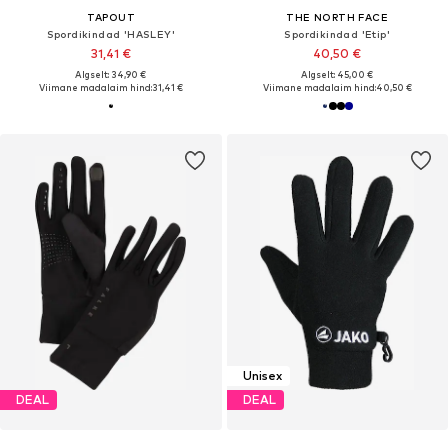
TAPOUT
THE NORTH FACE
Spordikindad 'HASLEY'
Spordikindad 'Etip'
31,41 €
40,50 €
Algselt: 34,90 €
Algselt: 45,00 €
Viimane madalaim hind:
31,41 €
Viimane madalaim hind:
40,50 €
Unisex
DEAL
DEAL