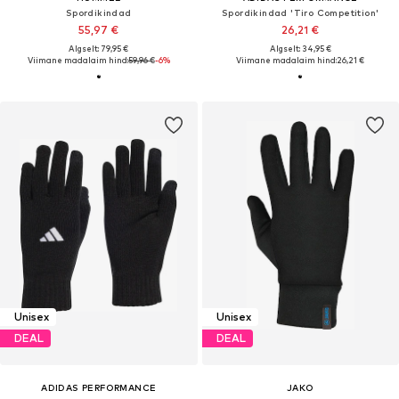
Spordikindad
Spordikindad 'Tiro Competition'
55,97 €
26,21 €
Algselt: 79,95 €
Algselt: 34,95 €
Viimane madalaim hind:
59,96 €
-6%
Viimane madalaim hind:
26,21 €
Unisex
Unisex
DEAL
DEAL
ADIDAS PERFORMANCE
JAKO