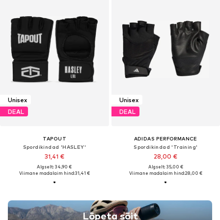
Unisex
Unisex
DEAL
DEAL
TAPOUT
ADIDAS PERFORMANCE
Spordikindad 'HASLEY'
Spordikindad 'Training'
31,41 €
28,00 €
Algselt: 34,90 €
Algselt: 35,00 €
Viimane madalaim hind:
31,41 €
Viimane madalaim hind:
28,00 €
Lõpeta sõit