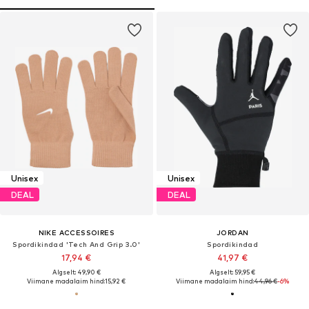
Unisex
Unisex
DEAL
DEAL
NIKE ACCESSOIRES
JORDAN
Spordikindad 'Tech And Grip 3.0'
Spordikindad
17,94 €
41,97 €
Algselt: 49,90 €
Algselt: 59,95 €
Viimane madalaim hind:
15,92 €
Viimane madalaim hind:
44,96 €
-6%