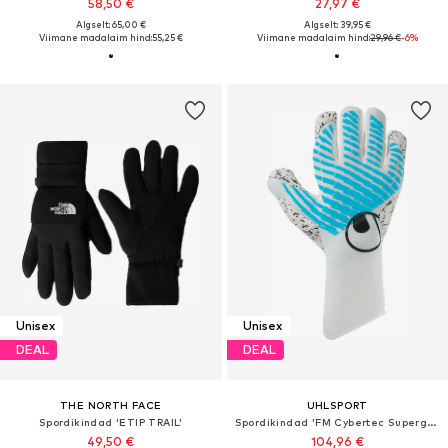
58,50 €
27,97 €
Algselt: 65,00 €
Algselt: 39,95 €
Viimane madalaim hind:
55,25 €
Viimane madalaim hind:
29,96 €
-6%
Unisex
Unisex
DEAL
DEAL
THE NORTH FACE
UHLSPORT
Spordikindad 'ETIP TRAIL'
Spordikindad 'FM Cybertec Supergrip+ HN'
49,50 €
104,96 €