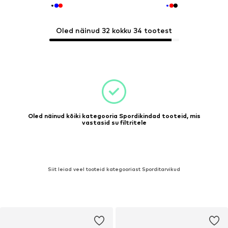
Oled näinud 32 kokku 34 tootest
Oled näinud kõiki kategooria Spordikindad tooteid, mis
vastasid su filtritele
Siit leiad veel tooteid kategooriast Sporditarvikud