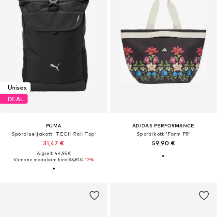
Unisex
DEAL
PUMA
ADIDAS PERFORMANCE
Spordiseljakott 'TECH Roll Top'
Spordikott 'Farm PR'
31,47 €
59,90 €
Algselt: 44,95 €
Viimane madalaim hind:
35,91 €
-12%