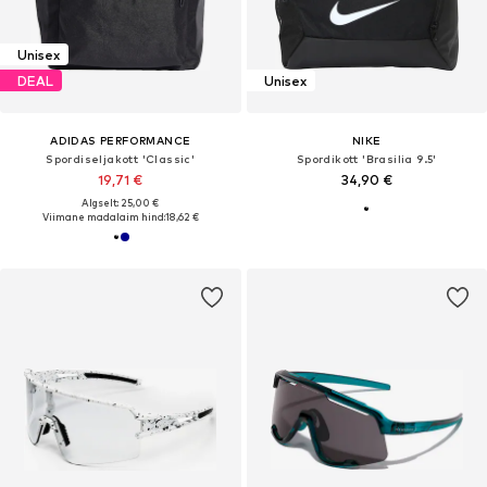
Unisex
DEAL
Unisex
ADIDAS PERFORMANCE
NIKE
Spordiseljakott 'Classic'
Spordikott 'Brasilia 9.5'
19,71 €
34,90 €
Algselt: 25,00 €
Viimane madalaim hind:
18,62 €