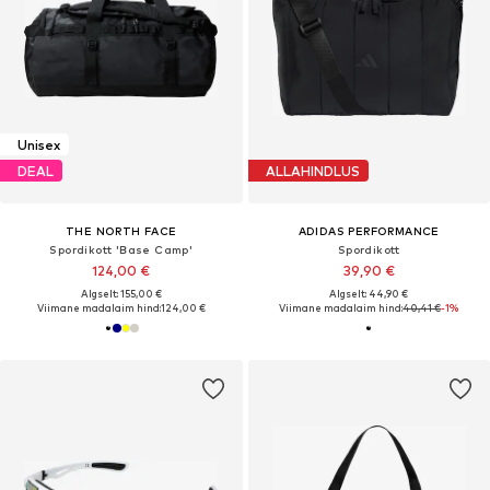
Unisex
DEAL
ALLAHINDLUS
THE NORTH FACE
ADIDAS PERFORMANCE
Spordikott 'Base Camp'
Spordikott
124,00 €
39,90 €
Algselt: 155,00 €
Algselt: 44,90 €
Viimane madalaim hind:
124,00 €
Viimane madalaim hind:
40,41 €
-1%