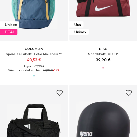
Unisex
Uus
DEAL
Unisex
COLUMBIA
NIKE
Spordiseljakott 'Echo Mountain™'
Spordikott 'CLUB'
40,53 €
39,90 €
Algselt: 69,90 €
Viimane madalaim hind:
47,92 €
-15%