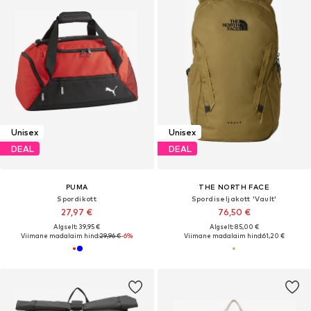
Unisex
Unisex
DEAL
DEAL
PUMA
THE NORTH FACE
Spordikott
Spordiseljakott 'Vault'
27,97 €
76,50 €
Algselt: 39,95 €
Algselt: 85,00 €
Viimane madalaim hind:
29,96 €
-6%
Viimane madalaim hind:
61,20 €