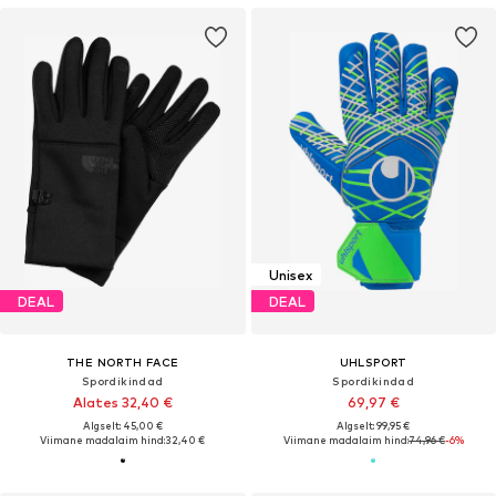
Unisex
DEAL
DEAL
THE NORTH FACE
UHLSPORT
Spordikindad
Spordikindad
Alates 32,40 €
69,97 €
Algselt: 45,00 €
Algselt: 99,95 €
Viimane madalaim hind:
32,40 €
Viimane madalaim hind:
74,96 €
-6%