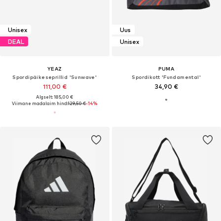
Unisex
Uus
DEAL
Unisex
YEAZ
PUMA
Spordipäikeseprillid 'Sunwave'
Spordikott 'Fundamental'
111,00 €
34,90 €
Algselt: 185,00 €
Viimane madalaim hind:
129,50 €
-14%