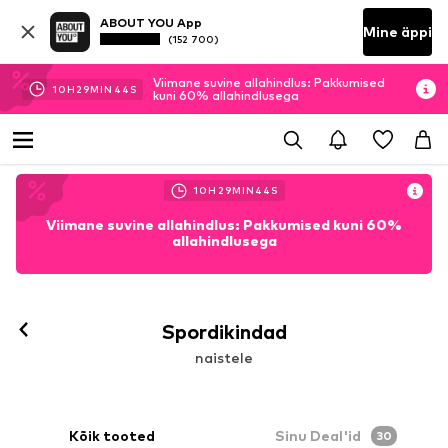
ABOUT YOU App
Mine äppi
(152 700)
Viimane suvine allahindlus: Pakkumised
10
H
29
MIN
43
S
kuni 60% allahindlusega
10
H
29
MIN
43
S
Viimane suvine allahindlus: Pakkumised kuni 60%
allahindlusega
Spordikindad
naistele
Kõik tooted
Sinu Deal'id
30