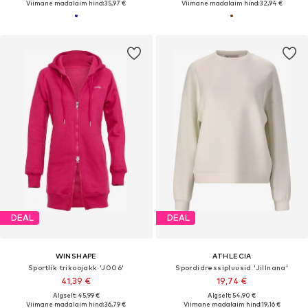
Viimane madalaim hind:
35,97 €
Viimane madalaim hind:
32,94 €
DEAL
DEAL
WINSHAPE
ATHLECIA
Sportlik trikoojakk 'J006'
Spordidressipluusid 'Jillnana'
41,39 €
19,74 €
Algselt: 45,99 €
Algselt: 54,90 €
Viimane madalaim hind:
36,79 €
Viimane madalaim hind:
19,16 €