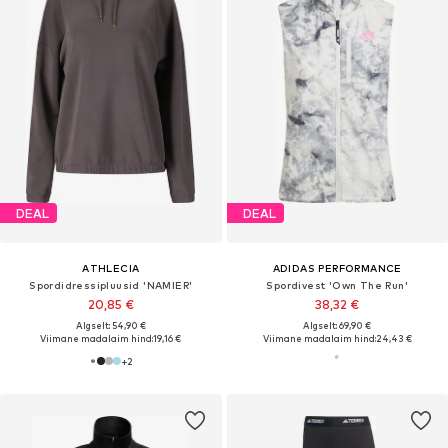
DEAL
DEAL
ATHLECIA
ADIDAS PERFORMANCE
Spordidressipluusid 'NAMIER'
Spordivest 'Own The Run'
20,85 €
38,32 €
Algselt: 54,90 €
Algselt: 69,90 €
Viimane madalaim hind:
19,16 €
Viimane madalaim hind:
24,43 €
+
2