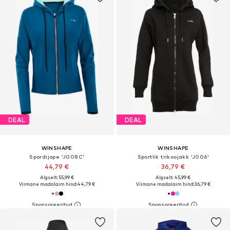
DEAL
DEAL
WINSHAPE
WINSHAPE
Spordijope 'J008C'
Sportlik trikoojakk 'J006'
44,79 €
36,79 €
Algselt: 55,99 €
Algselt: 45,99 €
Viimane madalaim hind:
44,79 €
Viimane madalaim hind:
36,79 €