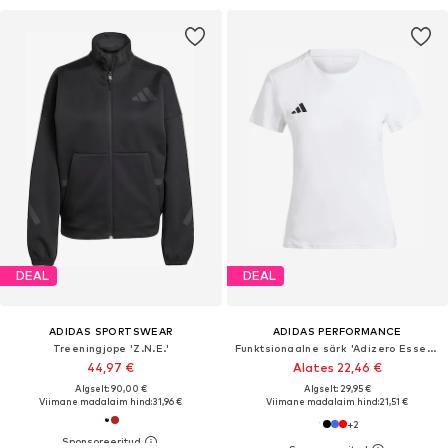
DEAL
DEAL
ADIDAS SPORTSWEAR
ADIDAS PERFORMANCE
Treeningjope 'Z.N.E.'
Funktsionaalne särk 'Adizero Essentials'
44,97 €
Alates 22,46 €
Algselt: 90,00 €
Algselt: 29,95 €
Viimane madalaim hind:
31,96 €
Viimane madalaim hind:
21,51 €
+
2