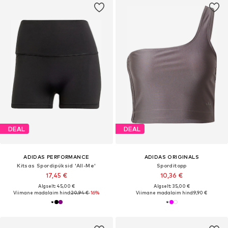
DEAL
DEAL
ADIDAS PERFORMANCE
ADIDAS ORIGINALS
Kitsas Spordipüksid 'All-Me'
Sporditopp
17,45 €
10,36 €
Algselt: 45,00 €
Algselt: 35,00 €
Viimane madalaim hind:
20,94 €
-16%
Viimane madalaim hind:
9,90 €