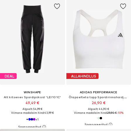
DEAL
ALLAHINDLUS
WINSHAPE
ADIDAS PERFORMANCE
Alt kitsenev Spordipüksid 'LEI101C'
Õlapaelteta topp Spordirinnahoidja 'Optime'
49,49 €
26,90 €
Algselt: 54,99 €
Algselt: 44,90 €
Viimane madalaim hind:
43,99 €
Viimane madalaim hind:
29,90 €
-10%
+
1