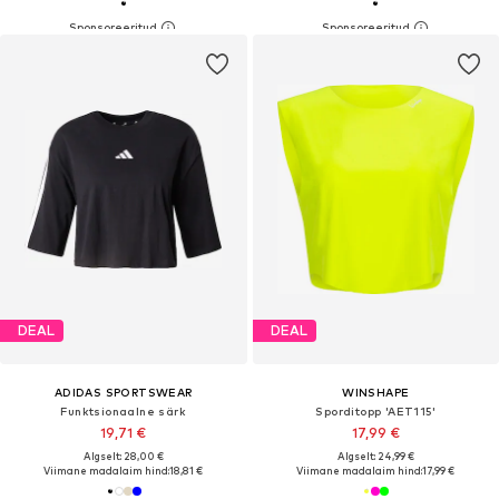
DEAL
DEAL
ADIDAS SPORTSWEAR
WINSHAPE
Funktsionaalne särk
Sporditopp 'AET115'
19,71 €
17,99 €
Algselt: 28,00 €
Algselt: 24,99 €
Viimane madalaim hind:
18,81 €
Viimane madalaim hind:
17,99 €