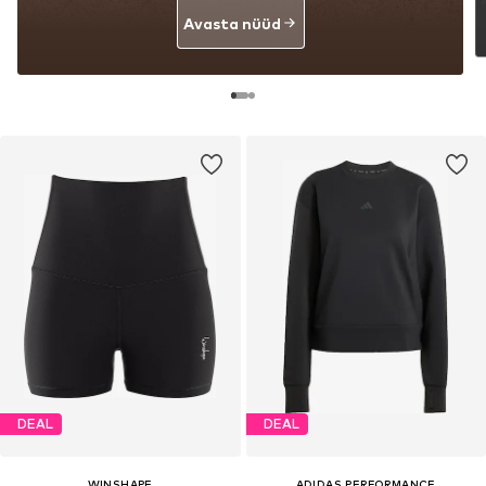
Avasta nüüd
DEAL
DEAL
WINSHAPE
ADIDAS PERFORMANCE