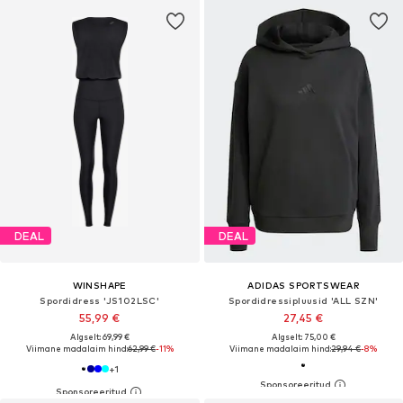
DEAL
DEAL
WINSHAPE
ADIDAS SPORTSWEAR
Spordidress 'JS102LSC'
Spordidressipluusid 'ALL SZN'
55,99 €
27,45 €
Algselt: 69,99 €
Algselt: 75,00 €
Viimane madalaim hind:
62,99 €
-11%
Viimane madalaim hind:
29,94 €
-8%
+
1