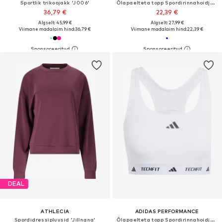
Sportlik trikoojakk 'J006'
Õlapaelteta topp Spordirinnahoidja 'SB101'
36,79 €
22,39 €
Algselt: 45,99 €
Algselt: 27,99 €
Viimane madalaim hind:
36,79 €
Viimane madalaim hind:
22,39 €
DEAL
ATHLECIA
ADIDAS PERFORMANCE
Spordidressipluusid 'Jillnana'
Õlapaelteta topp Spordirinnahoidja 'TECHFIT'