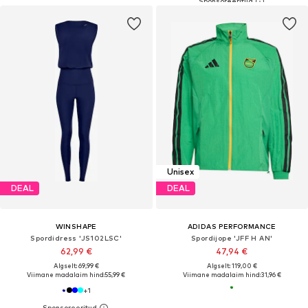
Unisex
DEAL
DEAL
WINSHAPE
ADIDAS PERFORMANCE
Spordidress 'JS102LSC'
Spordijope 'JFF H AN'
62,99 €
47,94 €
Algselt: 69,99 €
Algselt: 119,00 €
Viimane madalaim hind:
55,99 €
Viimane madalaim hind:
31,96 €
+
1