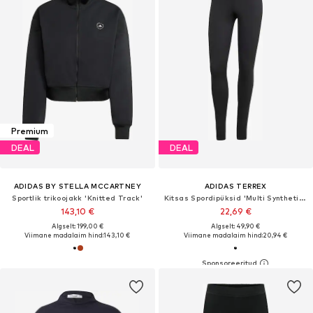
Premium
DEAL
DEAL
ADIDAS BY STELLA MCCARTNEY
ADIDAS TERREX
Sportlik trikoojakk 'Knitted Track'
Kitsas Spordipüksid 'Multi Synthetic Base Layer'
143,10 €
22,69 €
Algselt: 199,00 €
Algselt: 49,90 €
Viimane madalaim hind:
143,10 €
Viimane madalaim hind:
20,94 €