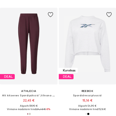
Kurvikas
DEAL
DEAL
ATHLECIA
REEBOK
Alt kitsenev Spordipüksid 'Jillnana V2'
Spordidressipluusid
22,45 €
15,16 €
Algselt: 59,90 €
Algselt: 54,90 €
Viimane madalaim hind:
24,43 €
-8%
Viimane madalaim hind:
15,16 €