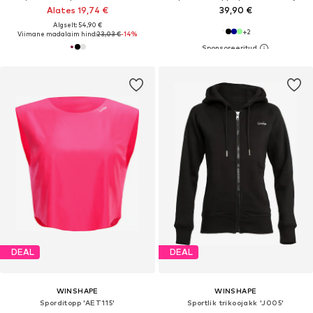
Alates 19,74 €
39,90 €
Algselt: 54,90 €
+
2
Viimane madalaim hind:
23,03 €
-14%
DEAL
DEAL
WINSHAPE
WINSHAPE
Sporditopp 'AET115'
Sportlik trikoojakk 'J005'