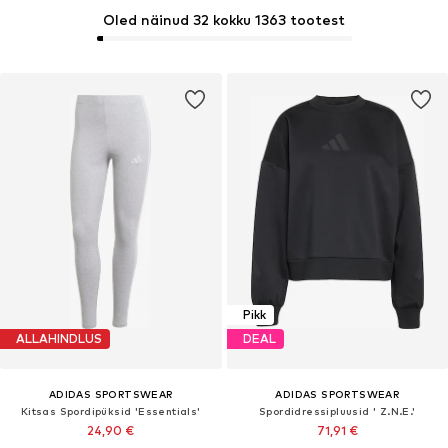
Oled näinud 32 kokku 1363 tootest
Pikk
ALLAHINDLUS
DEAL
ADIDAS SPORTSWEAR
ADIDAS SPORTSWEAR
Kitsas Spordipüksid 'Essentials'
Spordidressipluusid ' Z.N.E.'
24,90 €
71,91 €