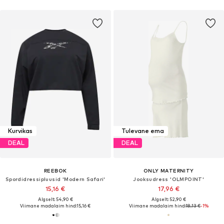
Kurvikas
Tulevane ema
DEAL
DEAL
REEBOK
ONLY MATERNITY
Spordidressipluusid 'Modern Safari'
Jooksudress 'OLMPOINT'
15,16 €
17,96 €
Algselt: 54,90 €
Algselt: 52,90 €
Viimane madalaim hind:
15,16 €
Viimane madalaim hind:
18,13 €
-1%