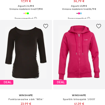
17,99 €
36,79 €
Algselt: 24,99 €
Algselt: 45,99 €
Viimane madalaim hind:
17,99 €
Viimane madalaim hind:
36,79 €
DEAL
DEAL
WINSHAPE
WINSHAPE
Funktsionaalne särk 'WS4'
Sportlik trikoojakk 'J005'
23,99 €
41,39 €