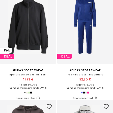
Pikk
DEAL
DEAL
ADIDAS SPORTSWEAR
ADIDAS SPORTSWEAR
Sportlik trikoojakk 'All Szn'
Treeningdress 'Essentials'
41,93 €
52,50 €
Algselt: 80,00 €
Algselt: 75,00 €
Viimane madalaim hind:
35,94 €
Viimane madalaim hind:
49,41 €