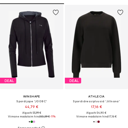
DEAL
DEAL
WINSHAPE
ATHLECIA
Spordijope 'J008C'
Spordidressipluusid 'Jillnana'
44,79 €
17,16 €
Algselt: 55,99 €
Algselt: 54,90 €
Viimane madalaim hind:
50,39 €
-11%
Viimane madalaim hind:
17,16 €