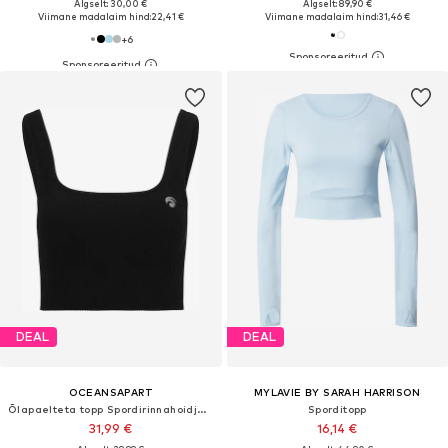
Algselt: 30,00 €
Algselt: 89,90 €
Viimane madalaim hind:
22,41 €
Viimane madalaim hind:
31,46 €
+
6
DEAL
DEAL
OCEANSAPART
MYLAVIE BY SARAH HARRISON
Õlapaelteta topp Spordirinnahoidja 'Sydney'
Sporditopp
31,99 €
16,14 €