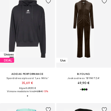
Unisex
DEAL
Uus
ADIDAS PERFORMANCE
B.YOUNG
Spordidressipluusid 'Les Mills'
Jooksudress 'BYMITZA'
35,69 €
49,90 €
Algselt: 69,90 €
Viimane madalaim hind:
41,18 €
-13%