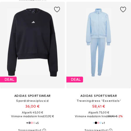
DEAL
DEAL
ADIDAS SPORTSWEAR
ADIDAS SPORTSWEAR
Spordidressipluusid
Treeningdress 'Essentials'
36,00 €
58,41 €
Algselt: 45,00 €
Algselt: 75,00 €
Viimane madalaim hind:
33,92 €
Viimane madalaim hind:
59,90 €
-2%
+
5
+
1