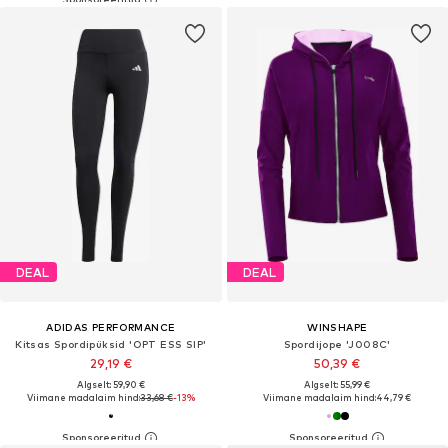
DEAL
DEAL
ADIDAS PERFORMANCE
WINSHAPE
Kitsas Spordipüksid 'OPT ESS SIP'
Spordijope 'J008C'
29,19 €
50,39 €
Algselt: 59,90 €
Algselt: 55,99 €
Viimane madalaim hind:
33,68 €
-13%
Viimane madalaim hind:
44,79 €