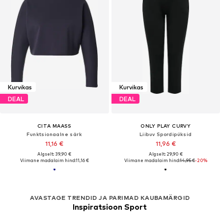
Kurvikas
Kurvikas
DEAL
DEAL
CITA MAASS
ONLY PLAY CURVY
Funktsionaalne särk
Liibuv Spordipüksid
11,16 €
11,96 €
Algselt: 39,90 €
Algselt: 29,90 €
Viimane madalaim hind:
11,16 €
Viimane madalaim hind:
14,95 €
-20%
AVASTAGE TRENDID JA PARIMAD KAUBAMÄRGID
Inspiratsioon Sport