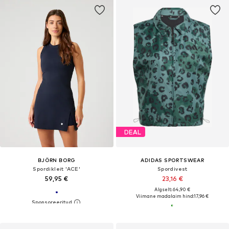
DEAL
BJÖRN BORG
ADIDAS SPORTSWEAR
Spordikleit 'ACE'
Spordivest
59,95 €
23,16 €
Algselt: 64,90 €
Viimane madalaim hind:
17,96 €