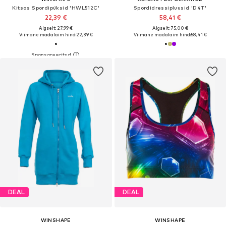
Kitsas Spordipüksid 'HWL512C'
Spordidressipluusid 'D4T'
22,39 €
58,41 €
Algselt: 27,99 €
Algselt: 75,00 €
Viimane madalaim hind:
22,39 €
Viimane madalaim hind:
58,41 €
DEAL
DEAL
WINSHAPE
WINSHAPE