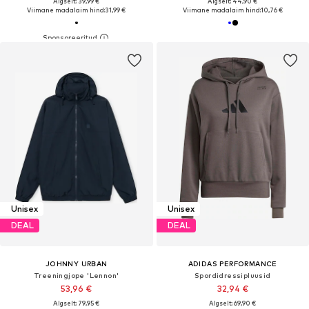
Algselt: 39,99 €
Algselt: 44,90 €
Viimane madalaim hind:
31,99 €
Viimane madalaim hind:
10,76 €
Unisex
Unisex
DEAL
DEAL
JOHNNY URBAN
ADIDAS PERFORMANCE
Treeningjope 'Lennon'
Spordidressipluusid
53,96 €
32,94 €
Algselt: 79,95 €
Algselt: 69,90 €