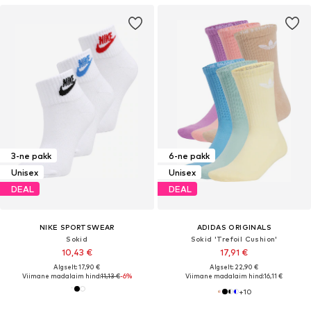
3-ne pakk
6-ne pakk
Unisex
Unisex
DEAL
DEAL
NIKE SPORTSWEAR
ADIDAS ORIGINALS
Sokid
Sokid 'Trefoil Cushion'
10,43 €
17,91 €
Algselt: 17,90 €
Algselt: 22,90 €
Viimane madalaim hind:
11,13 €
-6%
Viimane madalaim hind:
16,11 €
+
10