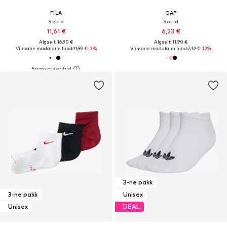
FILA
GAP
Sokid
Sokid
11,61 €
6,23 €
Algselt: 16,90 €
Algselt: 11,90 €
Viimane madalaim hind:
11,92 €
-2%
Viimane madalaim hind:
7,12 €
-12%
3-ne pakk
3-ne pakk
Unisex
Unisex
DEAL