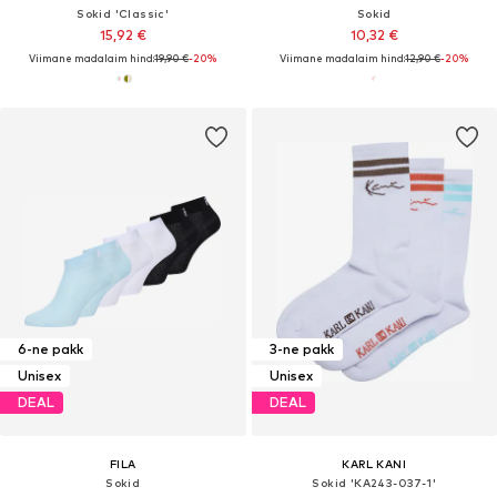
Sokid 'Classic'
Sokid
15,92 €
10,32 €
Viimane madalaim hind:
19,90 €
-20%
Viimane madalaim hind:
12,90 €
-20%
6-ne pakk
3-ne pakk
Unisex
Unisex
DEAL
DEAL
FILA
KARL KANI
Sokid
Sokid 'KA243-037-1'