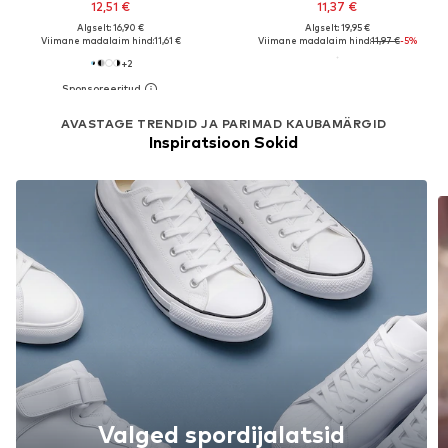
12,51 €
11,37 €
Algselt: 16,90 €
Algselt: 19,95 €
Viimane madalaim hind:
11,61 €
Viimane madalaim hind:
11,97 €
-5%
+
2
AVASTAGE TRENDID JA PARIMAD KAUBAMÄRGID
Inspiratsioon Sokid
Valged spordijalatsid