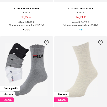
NIKE SPORTSWEAR
ADIDAS ORIGINALS
Sokid
Sokid
15,22 €
26,91 €
Algselt: 17,90 €
Algselt: 34,90 €
Viimane madalaim hind:
13,52 €
Viimane madalaim hind:
26,91 €
6-ne pakk
Unisex
Unisex
DEAL
DEAL