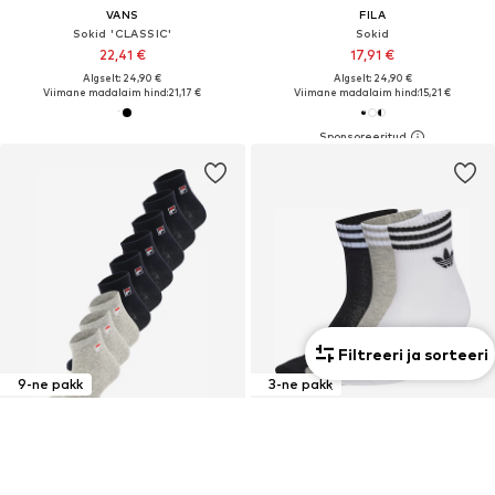
VANS
FILA
Sokid 'CLASSIC'
Sokid
22,41 €
17,91 €
Algselt: 24,90 €
Algselt: 24,90 €
Viimane madalaim hind:
21,17 €
Viimane madalaim hind:
15,21 €
Filtreeri ja sorteeri
9-ne pakk
3-ne pakk
Unisex
Unisex
ALLAHINDLUS
DEAL