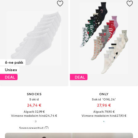
6-ne pakk
Unisex
DEAL
DEAL
SNOCKS
ONLY
Sokid
Sokid 'ONL24'
24,74 €
27,96 €
Algselt: 32,99 €
Algselt: 79,90 €
Viimane madalaim hind:
24,74 €
Viimane madalaim hind:
27,93 €