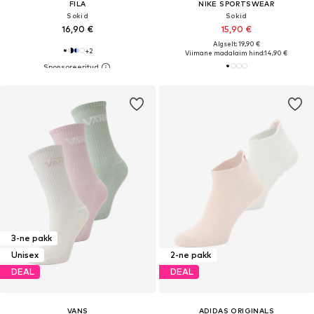
FILA
NIKE SPORTSWEAR
Sokid
Sokid
16,90 €
15,90 €
Algselt: 19,90 €
+
2
Viimane madalaim hind:
14,90 €
3-ne pakk
Unisex
2-ne pakk
DEAL
DEAL
VANS
ADIDAS ORIGINALS