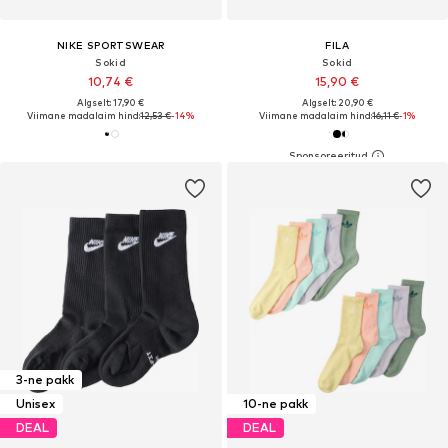
NIKE SPORTSWEAR
FILA
Sokid
Sokid
10,74 €
15,90 €
Algselt: 17,90 €
Algselt: 20,90 €
Viimane madalaim hind:
12,53 €
-14%
Viimane madalaim hind:
16,11 €
-1%
3-ne pakk
Unisex
10-ne pakk
DEAL
DEAL