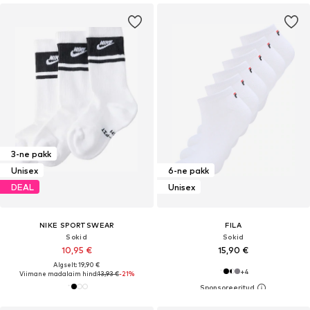
3-ne pakk
Unisex
6-ne pakk
DEAL
Unisex
NIKE SPORTSWEAR
FILA
Sokid
Sokid
10,95 €
15,90 €
Algselt: 19,90 €
+
4
Viimane madalaim hind:
13,93 €
-21%