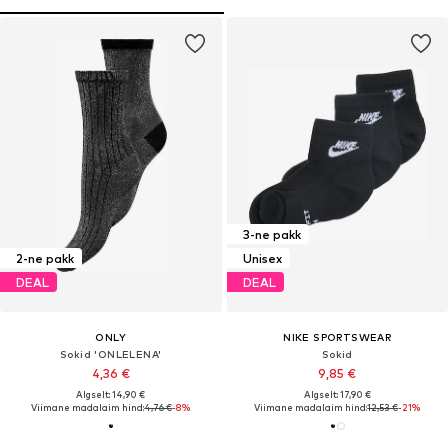
3-ne pakk
2-ne pakk
Unisex
DEAL
DEAL
ONLY
NIKE SPORTSWEAR
Sokid 'ONLELENA'
Sokid
4,36 €
9,85 €
Algselt: 14,90 €
Algselt: 17,90 €
Viimane madalaim hind:
4,76 €
-8%
Viimane madalaim hind:
12,53 €
-21%