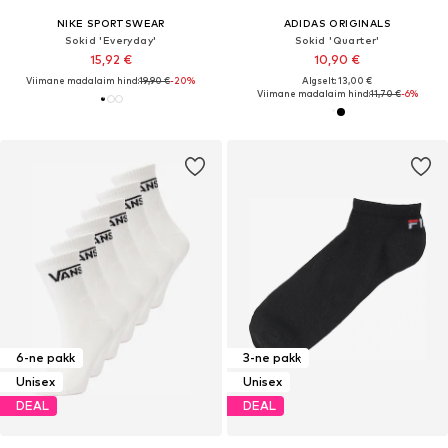
NIKE SPORTSWEAR
ADIDAS ORIGINALS
Sokid 'Everyday'
Sokid 'Quarter'
15,92 €
10,90 €
Viimane madalaim hind:
19,90 €
-20%
Algselt: 13,00 €
Viimane madalaim hind:
11,70 €
-6%
6-ne pakk
3-ne pakk
Unisex
Unisex
DEAL
DEAL