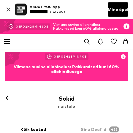
ABOUT YOU App
Mine äppi
(152 700)
Viimane suvine allahindlus:
01
P
02
H
28
MIN
39
S
Pakkumised kuni 60% allahindlusega
01
P
02
H
28
MIN
39
S
Viimane suvine allahindlus: Pakkumised kuni 60%
allahindlusega
Sokid
naistele
Kõik tooted
Sinu Deal'id
435