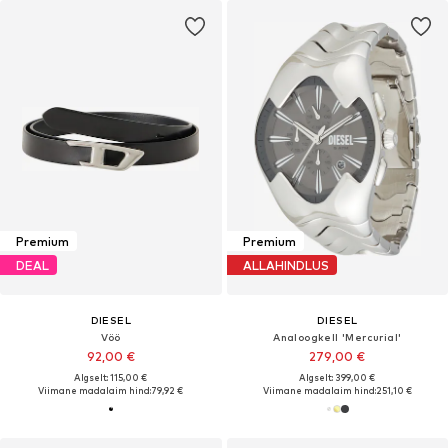
Premium
Premium
DEAL
ALLAHINDLUS
DIESEL
DIESEL
Vöö
Analoogkell 'Mercurial'
92,00 €
279,00 €
Algselt: 115,00 €
Algselt: 399,00 €
Viimane madalaim hind:
79,92 €
Viimane madalaim hind:
251,10 €