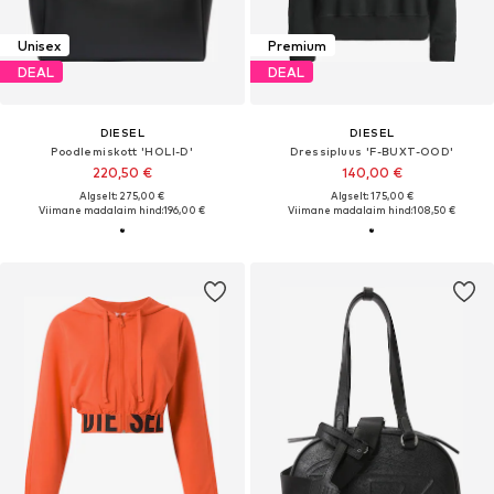
Unisex
Premium
DEAL
DEAL
DIESEL
DIESEL
Poodlemiskott 'HOLI-D'
Dressipluus 'F-BUXT-OOD'
220,50 €
140,00 €
Algselt: 275,00 €
Algselt: 175,00 €
Viimane madalaim hind:
196,00 €
Viimane madalaim hind:
108,50 €