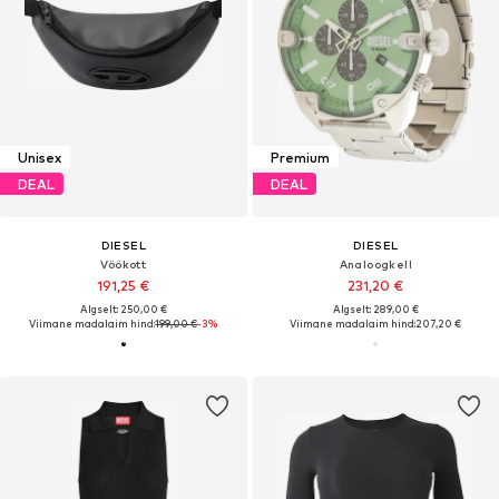
Unisex
Premium
DEAL
DEAL
DIESEL
DIESEL
Vöökott
Analoogkell
191,25 €
231,20 €
Algselt: 250,00 €
Algselt: 289,00 €
Viimane madalaim hind:
199,00 €
-3%
Viimane madalaim hind:
207,20 €