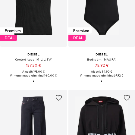
Premium
Premium
DEAL
DEAL
DIESEL
DIESEL
Kootud topp 'M-LILITA'
Bodisärk 'MAURA'
157,50 €
75,92 €
Algselt: 195,00 €
Algselt: 94,90 €
Viimane madalaim hind:
140,00 €
Viimane madalaim hind:
67,92 €