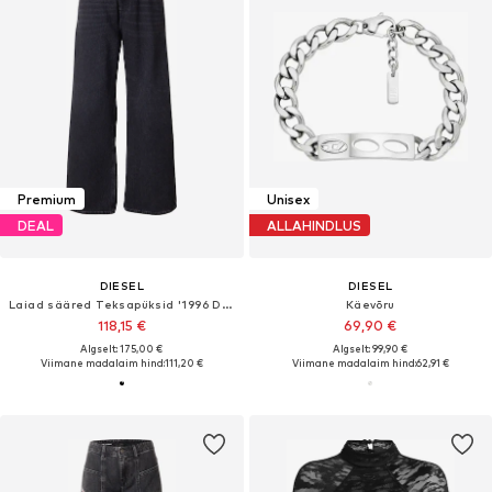
Premium
Unisex
DEAL
ALLAHINDLUS
DIESEL
DIESEL
Laiad sääred Teksapüksid '1996 D-SIRE'
Käevõru
118,15 €
69,90 €
Algselt: 175,00 €
Algselt: 99,90 €
Viimane madalaim hind:
111,20 €
Viimane madalaim hind:
62,91 €