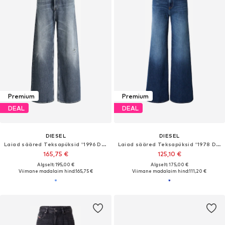
Premium
Premium
DEAL
DEAL
DIESEL
DIESEL
Laiad sääred Teksapüksid '1996 D-SIRE'
Laiad sääred Teksapüksid '1978 D-AKEMI'
165,75 €
125,10 €
Algselt: 195,00 €
Algselt: 175,00 €
Viimane madalaim hind:
165,75 €
Viimane madalaim hind:
111,20 €