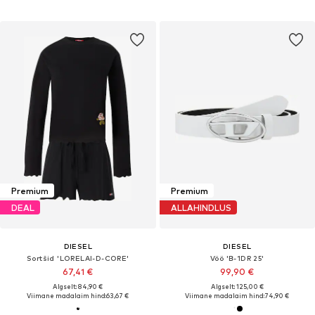
Premium
Premium
DEAL
ALLAHINDLUS
DIESEL
DIESEL
Sortšid 'LORELAI-D-CORE'
Vöö 'B-1DR 25'
67,41 €
99,90 €
Algselt: 84,90 €
Algselt: 125,00 €
Viimane madalaim hind:
63,67 €
Viimane madalaim hind:
74,90 €