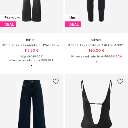
Premium
Uus
DEAL
DEAL
DIESEL
DIESEL
Alt laienev Teksapüksid '1969 D-EBBEY'
Kitsas Teksapüksid '1984 SLANDY'
119,20 €
140,00 €
Algselt: 149,00 €
Viimane madalaim hind:
175,00 €
-20%
Viimane madalaim hind:
103,20 €