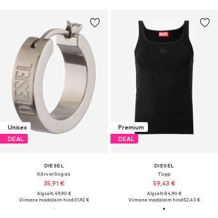
Unisex
Premium
DEAL
DEAL
DIESEL
DIESEL
Kõrvarõngas
Topp
35,91 €
59,43 €
Algselt: 49,90 €
Algselt: 84,90 €
Viimane madalaim hind:
31,92 €
Viimane madalaim hind:
52,43 €