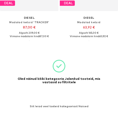
DEAL
DEAL
DIESEL
DIESEL
Madalad ketsid 'TRACKER'
Madalad ketsid
87,00 €
63,92 €
Algselt: 209,00 €
Algselt: 165,00 €
Viimane madalaim hind:
87,00 €
Viimane madalaim hind:
63,92 €
Oled näinud kõiki kategooria Jalanõud tooteid, mis
vastasid su filtritele
Siit leiad veel tooteid kategooriast Naised