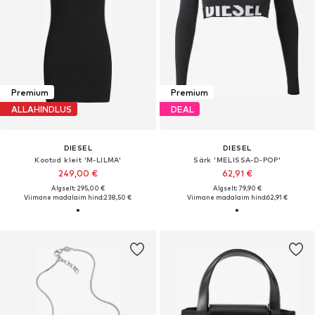
Premium
Premium
ALLAHINDLUS
DEAL
DIESEL
DIESEL
Kootud kleit 'M-LILMA'
Särk 'MELISSA-D-POP'
249,00 €
62,91 €
Algselt: 295,00 €
Algselt: 79,90 €
Viimane madalaim hind:
238,50 €
Viimane madalaim hind:
62,91 €