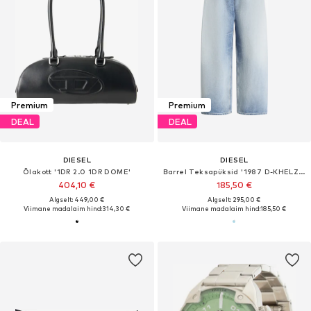
Premium
Premium
DEAL
DEAL
DIESEL
DIESEL
Õlakott '1DR 2.0 1DR DOME'
Barrel Teksapüksid '1987 D-KHELZ-B-S1'
404,10 €
185,50 €
Algselt: 449,00 €
Algselt: 295,00 €
Viimane madalaim hind:
314,30 €
Viimane madalaim hind:
185,50 €