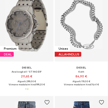
Premium
Unisex
DEAL
ALLAHINDLUS
DIESEL
DIESEL
Analoogkell 'STINGER'
Kett
211,65 €
84,90 €
Algselt: 299,00 €
Algselt: 119,00 €
Viimane madalaim hind:
199,20 €
Viimane madalaim hind:
76,41 €