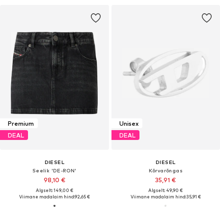
Premium
Unisex
DEAL
DEAL
DIESEL
DIESEL
Seelik 'DE-RON'
Kõrvarõngas
98,10 €
35,91 €
Algselt: 149,00 €
Algselt: 49,90 €
Viimane madalaim hind:
92,65 €
Viimane madalaim hind:
35,91 €