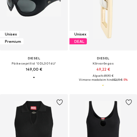
Unisex
Unisex
Premium
DEAL
DIESEL
DIESEL
Päikeseprillid '0DL3014U'
Kõrvarõngas
149,00 €
49,22 €
Algselt: 69,90 €
Viimane madalaim hind:
52,11 €
-5%