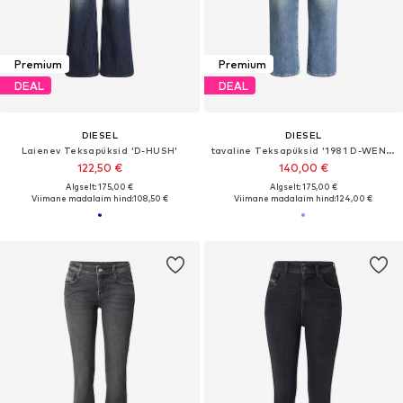
Premium
Premium
DEAL
DEAL
DIESEL
DIESEL
Laienev Teksapüksid 'D-HUSH'
tavaline Teksapüksid '1981 D-WENT'
122,50 €
140,00 €
Algselt: 175,00 €
Algselt: 175,00 €
Viimane madalaim hind:
108,50 €
Viimane madalaim hind:
124,00 €