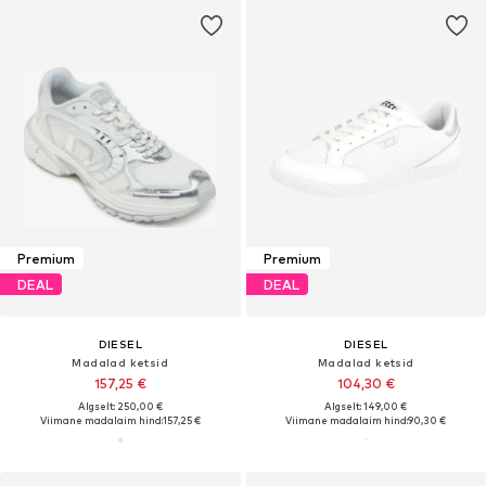
Premium
Premium
DEAL
DEAL
DIESEL
DIESEL
Madalad ketsid
Madalad ketsid
157,25 €
104,30 €
Algselt: 250,00 €
Algselt: 149,00 €
Viimane madalaim hind:
157,25 €
Viimane madalaim hind:
90,30 €