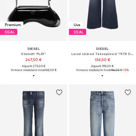
Premium
Uus
DEAL
DEAL
DIESEL
DIESEL
Käekott 'PLAY'
Laiad sääred Teksapüksid '1978 D-AKEMI'
247,50 €
136,50 €
Algselt: 275,00 €
Algselt: 195,00 €
Viimane madalaim hind:
165,00 €
Viimane madalaim hind:
156,00 €
-12%