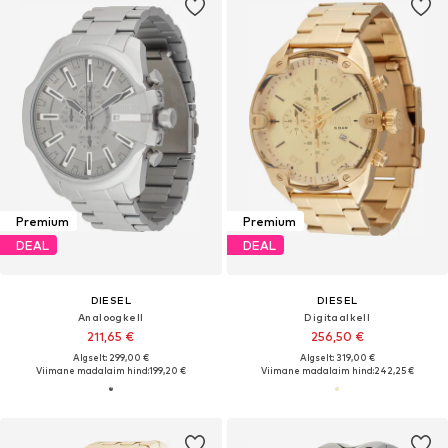
Premium
Premium
DEAL
DEAL
DIESEL
DIESEL
Analoogkell
Digitaalkell
211,65 €
256,50 €
Algselt: 299,00 €
Algselt: 319,00 €
Viimane madalaim hind:
199,20 €
Viimane madalaim hind:
242,25 €