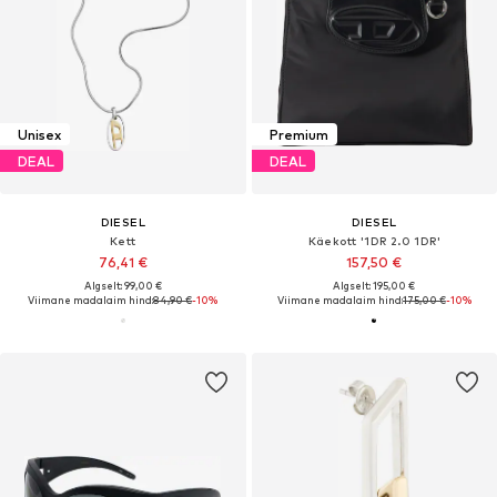
Unisex
Premium
DEAL
DEAL
DIESEL
DIESEL
Kett
Käekott '1DR 2.0 1DR'
76,41 €
157,50 €
Algselt: 99,00 €
Algselt: 195,00 €
Viimane madalaim hind:
84,90 €
-10%
Viimane madalaim hind:
175,00 €
-10%