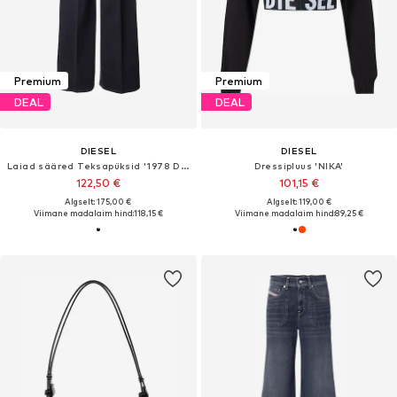
Premium
Premium
DEAL
DEAL
DIESEL
DIESEL
Laiad sääred Teksapüksid '1978 D-AKEMI'
Dressipluus 'NIKA'
122,50 €
101,15 €
Algselt: 175,00 €
Algselt: 119,00 €
Viimane madalaim hind:
118,15 €
Viimane madalaim hind:
89,25 €