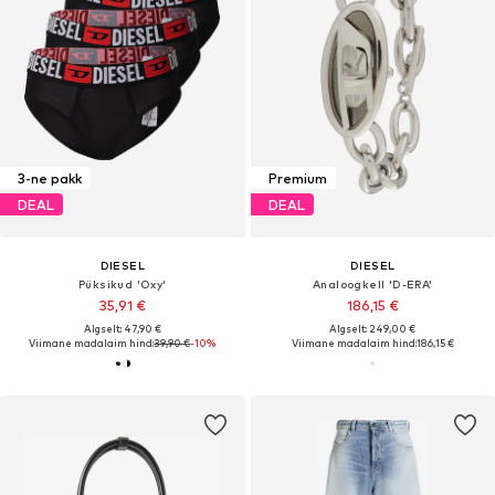
3-ne pakk
Premium
DEAL
DEAL
DIESEL
DIESEL
Püksikud 'Oxy'
Analoogkell 'D-ERA'
35,91 €
186,15 €
Algselt: 47,90 €
Algselt: 249,00 €
Viimane madalaim hind:
39,90 €
-10%
Viimane madalaim hind:
186,15 €