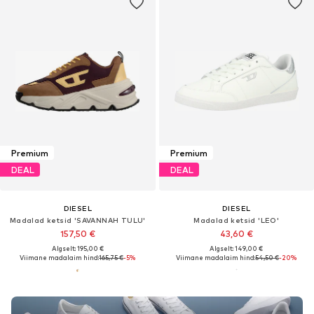
Premium
Premium
DEAL
DEAL
DIESEL
DIESEL
Madalad ketsid 'SAVANNAH TULU'
Madalad ketsid 'LEO'
157,50 €
43,60 €
Algselt: 195,00 €
Algselt: 149,00 €
Viimane madalaim hind:
165,75 €
-5%
Viimane madalaim hind:
54,50 €
-20%