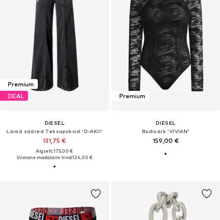
Premium
DEAL
Premium
DIESEL
DIESEL
Laiad sääred Teksapüksid 'D-AKII'
Bodisärk 'VIVIAN'
131,75 €
159,00 €
Algselt: 175,00 €
Viimane madalaim hind:
124,00 €