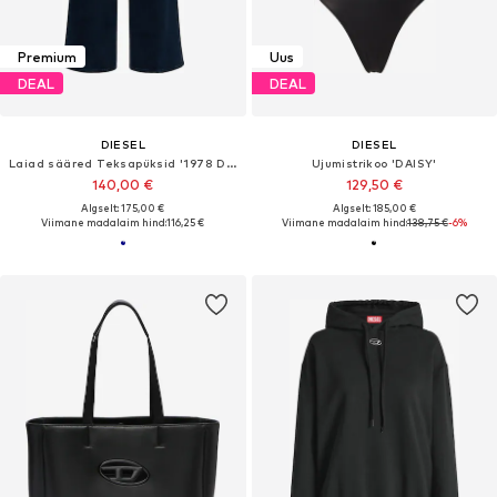
Premium
Uus
DEAL
DEAL
DIESEL
DIESEL
Laiad sääred Teksapüksid '1978 D-AKEMI'
Ujumistrikoo 'DAISY'
140,00 €
129,50 €
Algselt: 175,00 €
Algselt: 185,00 €
Viimane madalaim hind:
116,25 €
Viimane madalaim hind:
138,75 €
-6%