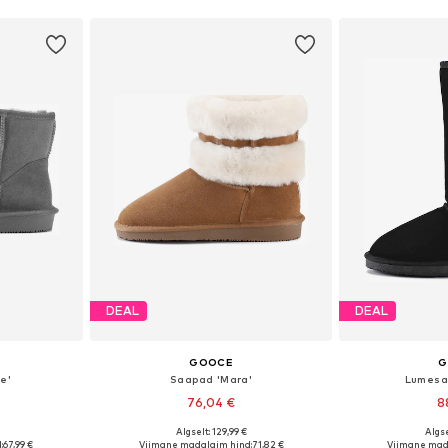
DEAL
DEAL
GOOCE
G
e'
Saapad 'Mara'
Lumesaa
76,04 €
8
Algselt: 129,99 €
Algse
, 38, 39, 40
Saadaolevad suurused: 36, 37, 38, 39, 40, 41
Saadaolevad suuru
:
67,99 €
Viimane madalaim hind:
71,82 €
Viimane mad