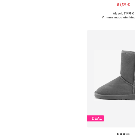
81,59 €
Algselt: 119,99 €
Saadaolevad suurused: 36, 3
Viimane madalaim hind
Lisa ostukor
DEAL
GOOCE