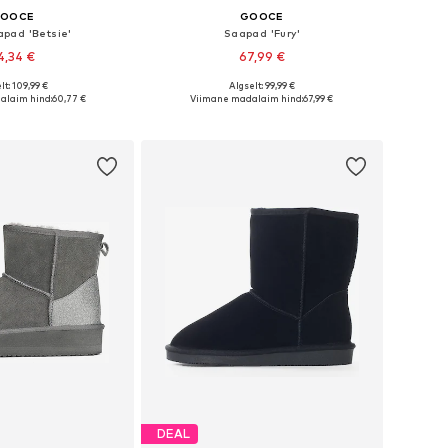
OOCE
GOOCE
pad 'Betsie'
Saapad 'Fury'
4,34 €
67,99 €
+
1
lt: 109,99 €
Algselt: 99,99 €
sed: 36, 37, 38, 39, 40
Saadaolevad suurused: 36, 37, 38, 39, 40, 41
alaim hind:
60,77 €
Viimane madalaim hind:
67,99 €
ostukorvi
Lisa ostukorvi
DEAL