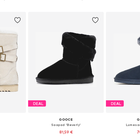
vi
Lisa ostukorvi
Lisa 
DEAL
DEAL
GOOCE
G
Saapad 'Beverly'
Lumesaa
81,59 €
7