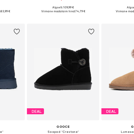
Algselt: 109,99 €
Algse
7, 38, 39, 41
Saadaolevad suurused: 36, 37, 39, 40, 41
Saadaolevad suuru
:
83,99 €
Viimane madalaim hind:
74,79 €
Viimane mad
vi
Lisa ostukorvi
Lisa 
DEAL
DEAL
GOOCE
G
e'
Saapad 'Crestone'
Lumesa