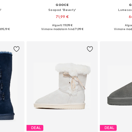
GOOCE
G
'
Saapad 'Beverly'
Lumesaa
71,99 €
6
Algselt: 119,99 €
Algse
7, 38, 39, 40
Saadaolevad suurused: 36, 37, 38, 39, 40, 41
Saadaolevad suuru
:
95,19 €
Viimane madalaim hind:
71,99 €
Viimane mad
vi
Lisa ostukorvi
Lisa 
DEAL
DEAL