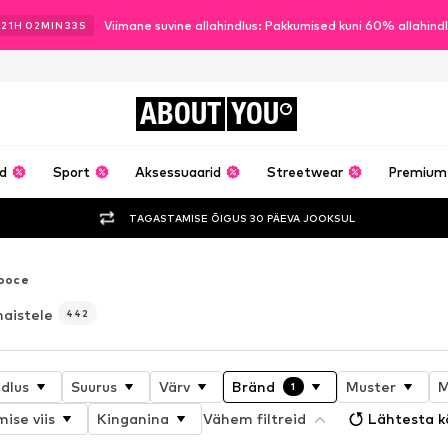
Viimane suvine allahindlus: Pakkumised kuni 60% allahind
21
H
02
MIN
32
S
ABOUT
YOU
ud
Sport
Aksessuaarid
Streetwear
Premium
TAGASTAMISE ÕIGUS 30 PÄEVA JOOKSUL
ooce
naistele
442
ndlus
Suurus
Värv
Bränd
Muster
M
1
ise viis
Kinganina
Vähem filtreid
Lähtesta k