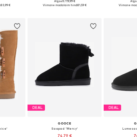
Algselt: 119,99 €
Algse
7, 38, 39, 40
Saadaolevad suurused: 36, 37, 38, 39, 41
Saadaolevad suuru
:
83,99 €
Viimane madalaim hind:
81,59 €
Viimane mad
vi
Lisa ostukorvi
Lisa 
DEAL
DEAL
GOOCE
G
ice'
Saapad 'Mercy'
Lumesaa
74,79 €
7