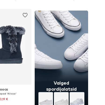
ostukorvi
Lisa ostukorvi
Valged
spordijalatsid
OOCE
pad 'Alissa'
0,19 €