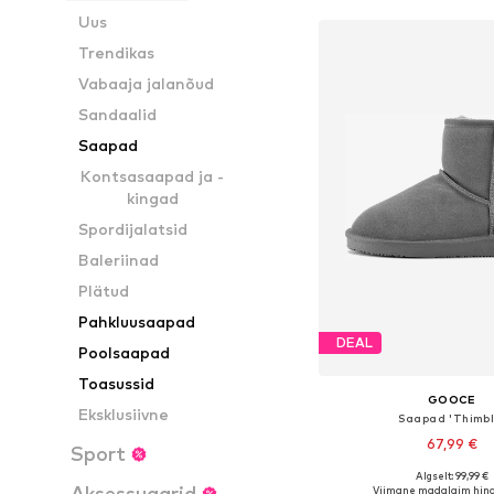
Uus
Trendikas
Vabaaja jalanõud
Sandaalid
Saapad
Kontsasaapad ja -
kingad
Spordijalatsid
Baleriinad
Plätud
Pahkluusaapad
DEAL
Poolsaapad
Toasussid
GOOCE
Eksklusiivne
Saapad 'Thimbl
67,99 €
Sport
+
1
Algselt: 99,99 €
Saadaolevad suurused: 36
Aksessuaarid
Viimane madalaim hind