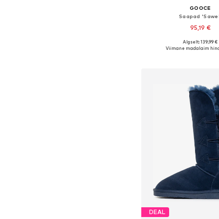
GOOCE
Saapad 'Sawel
95,19 €
Algselt: 139,99 €
Saadaolevad suurused: 36, 3
Viimane madalaim hind
Lisa ostukor
DEAL