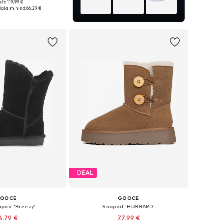
lt: 119,99 €
sed: 36, 37, 38, 39, 40
alaim hind:
66,29 €
ostukorvi
DEAL
OOCE
GOOCE
pad 'Breezy'
Saapad 'HUBBARD'
4,79 €
77,99 €