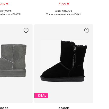
0,19 €
71,99 €
lt: 119,99 €
Algselt: 119,99 €
rused: 37, 38, 39, 40
Saadaolevad suurused: 36, 37, 38, 39, 41
alaim hind:
66,29 €
Viimane madalaim hind:
71,99 €
ostukorvi
Lisa ostukorvi
DEAL
OOCE
GOOCE