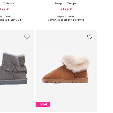
d 'Thimble'
Saapad 'Tempe'
1,99 €
71,99 €
lt: 119,99 €
Algselt: 119,99 €
Saadaolevad suurused: 36, 37, 38, 39, 40, 41
Saadaolevad suurused: 36, 37, 38, 39, 40
alaim hind:
71,99 €
Viimane madalaim hind:
71,99 €
ostukorvi
Lisa ostukorvi
DEAL