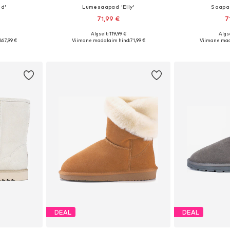
ld'
Lumesaapad 'Elly'
Saapa
71,99 €
7
Algselt: 119,99 €
Algse
7, 38, 39, 40
Saadaolevad suurused: 36, 37, 38, 39, 40
:
67,99 €
Viimane madalaim hind:
71,99 €
Viimane mad
vi
Lisa ostukorvi
Lisa 
DEAL
DEAL