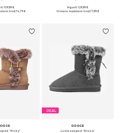
lt: 109,99 €
Algselt: 129,99 €
sed: 36, 37, 38, 39, 40
Saadaolevad suurused: 36, 37, 39, 40, 41
alaim hind:
74,79 €
Viimane madalaim hind:
77,99 €
ostukorvi
Lisa ostukorvi
DEAL
OOCE
GOOCE
apad 'Nicky'
Lumesaapad 'Alissa'