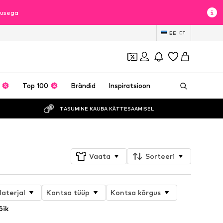
lusega
EE
ET
Top 100
Brändid
Inspiratsioon
TASUMINE KAUBA KÄTTESAAMISEL
Vaata
Sorteeri
aterjal
Kontsa tüüp
Kontsa kõrgus
õik