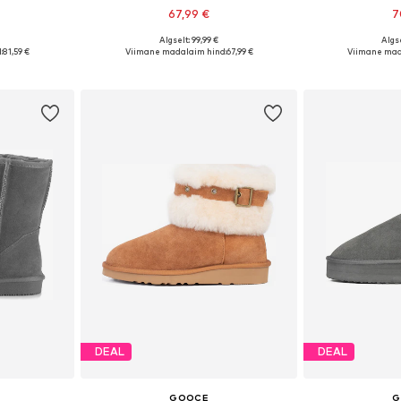
67,99 €
7
+
2
Algselt: 99,99 €
Algse
7, 38, 39, 41
Saadaolevad suurused: 36, 38, 39, 40, 41
Saadaolevad suu
:
81,59 €
Viimane madalaim hind:
67,99 €
Viimane mad
vi
Lisa ostukorvi
Lisa 
DEAL
DEAL
GOOCE
G