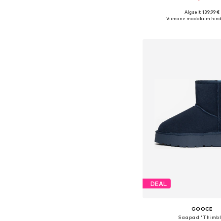
Algselt: 139,99 €
Saadaolevad suurused: 36, 3
Viimane madalaim hind
Lisa ostukor
DEAL
GOOCE
Saapad 'Thimbl