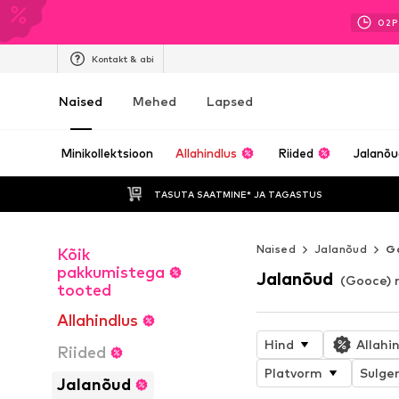
02
P
Kontakt & abi
Naised
Mehed
Lapsed
Minikollektsioon
Allahindlus
Riided
Jalanõ
TASUTA SAATMINE* JA TAGASTUS 
Naised
Jalanõud
G
Kõik
pakkumistega
Jalanõud
(Gooce) 
tooted
Allahindlus
Hind
Allahi
Riided
Platvorm
Sulgem
Jalanõud