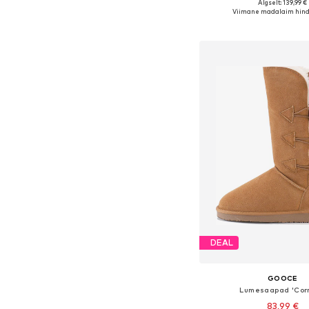
Algselt: 139,99 €
Saadaolevad suurused: 36, 3
Viimane madalaim hind
Lisa ostukor
DEAL
GOOCE
Lumesaapad 'Corn
83,99 €