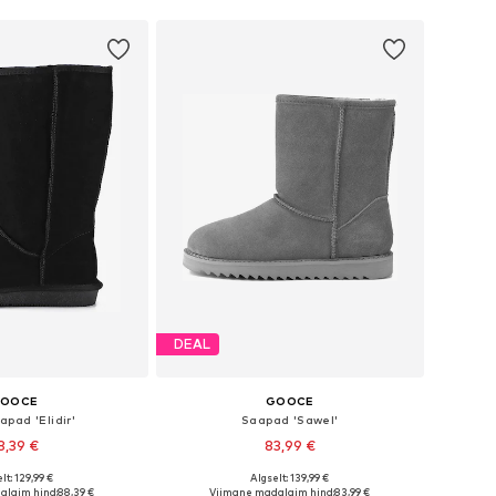
DEAL
OOCE
GOOCE
pad 'Elidir'
Saapad 'Sawel'
8,39 €
83,99 €
lt: 129,99 €
Algselt: 139,99 €
sed: 36, 37, 38, 39, 40
Saadaolevad suurused: 36, 37, 38, 39, 40, 41
alaim hind:
88,39 €
Viimane madalaim hind:
83,99 €