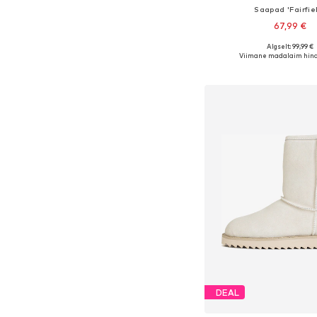
Saapad 'Fairfie
67,99 €
+
2
Algselt: 99,99 €
Saadaolevad suurused: 36, 3
Viimane madalaim hind
Lisa ostukor
DEAL