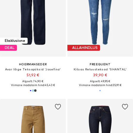
Eksklusiivne
DEAL
ALLAHINDLUS
HOERMANSEDER
FREEQUENT
Avar lõige Teksapüksid 'Josefina'
Kitsas Retuusteksad 'SHANTAL'
51,92 €
39,90 €
Algselt: 74,90 €
Algselt: 49,95 €
Viimane madalaim hind:
45,43 €
Viimane madalaim hind:
35,91 €