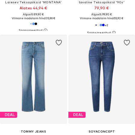
Laienev Teksapüksid 'MONTANA'
tavaline Teksapüksid '90s'
Alates 44,94 €
79,90 €
Algselt: 89,90 €
Algselt: 99,90 €
Viimane madalaim hind:
35,96 €
Viimane madalaim hind:
55,92 €
+
2
DEAL
DEAL
TOMMY JEANS
SOYACONCEPT