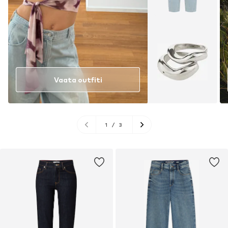
Vaata outfiti
1
/
3