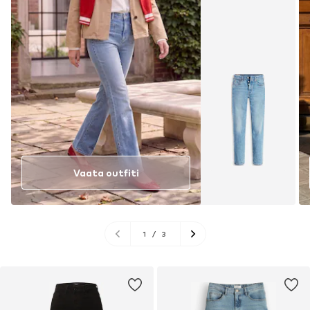
Vaata outfiti
1
/
3