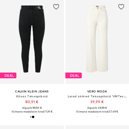
DEAL
DEAL
CALVIN KLEIN JEANS
VERO MODA
Kitsas Teksapüksid
Laiad sääred Teksapüksid 'VMTessa'
80,91 €
39,99 €
Algselt: 99,90 €
Algselt: 49,99 €
Viimane madalaim hind:
71,91 €
Viimane madalaim hind:
37,49 €