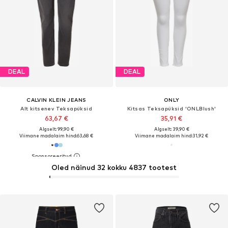
DEAL
DEAL
CALVIN KLEIN JEANS
ONLY
Alt kitsenev Teksapüksid
Kitsas Teksapüksid 'ONLBlush'
63,67 €
35,91 €
Algselt: 99,90 €
Algselt: 39,90 €
Viimane madalaim hind:
63,68 €
Viimane madalaim hind:
31,92 €
Oled näinud 32 kokku 4837 tootest