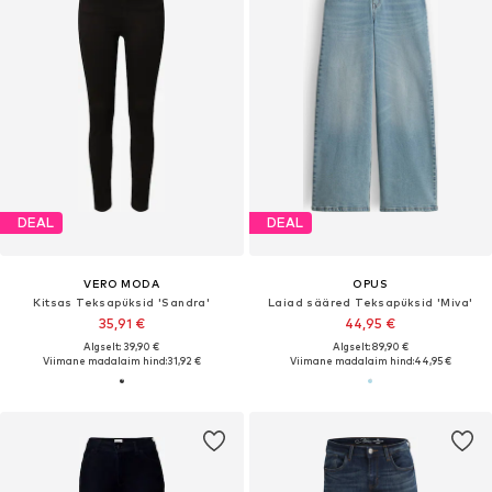
DEAL
DEAL
VERO MODA
OPUS
Kitsas Teksapüksid 'Sandra'
Laiad sääred Teksapüksid 'Miva'
35,91 €
44,95 €
Algselt: 39,90 €
Algselt: 89,90 €
Viimane madalaim hind:
31,92 €
Viimane madalaim hind:
44,95 €