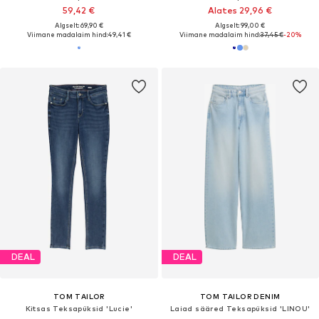
59,42 €
Alates 29,96 €
Algselt: 69,90 €
Algselt: 99,00 €
Viimane madalaim hind:
49,41 €
Viimane madalaim hind:
37,45 €
-20%
DEAL
DEAL
TOM TAILOR
TOM TAILOR DENIM
Kitsas Teksapüksid 'Lucie'
Laiad sääred Teksapüksid 'LINOU'