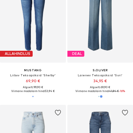
ALLAHINDLUS
DEAL
MUSTANG
S.OLIVER
Liibuv Teksapüksid 'Shelby'
Laienev Teksapüksid 'Suri'
69,90 €
34,95 €
Algselt: 99,90 €
Algselt: 69,90 €
Viimane madalaim hind:
53,94 €
Viimane madalaim hind:
41,94 €
-16%