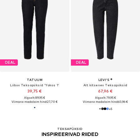
DEAL
DEAL
TATUUM
LEVI'S ®
Liibuv Teksapüksid 'Yokos 1'
Alt kitsenev Teksapüksid
39,75 €
67,96 €
Algselt: 89,95 €
Algselt: 79,95 €
Viimane madalaim hind:
27,70 €
Viimane madalaim hind:
63,96 €
+
5
TEKSAPÜKSID
INSPIREERIVAD RIIDED