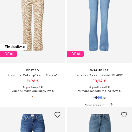
Eksklusiivne
DEAL
DEAL
EDITED
WRANGLER
tavaline Teksapüksid 'Simea'
Laienev Teksapüksid 'FLARE'
21,96 €
38,94 €
Algselt: 69,90 €
Algselt: 79,90 €
Viimane madalaim hind:
21,96 €
Viimane madalaim hind:
25,96 €
+
3