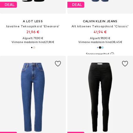
DEAL
DEAL
A LOT LESS
CALVIN KLEIN JEANS
tavaline Teksapüksid 'Eleonora'
Alt kitsenev Teksapüksid 'Classic'
21,96 €
41,94 €
Algselt: 79,90 €
Algselt: 99,90 €
Viimane madalaim hind:
21,96 €
Viimane madalaim hind:
38,45 €