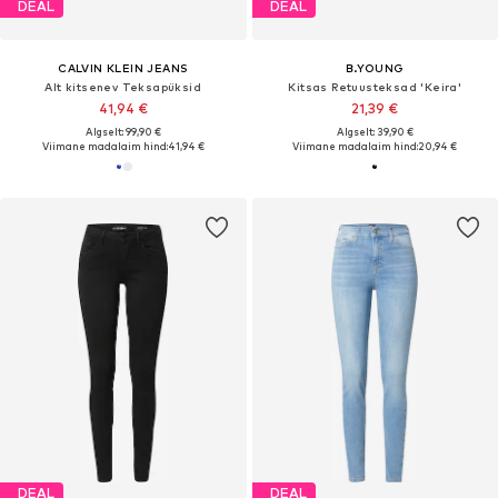
DEAL
DEAL
CALVIN KLEIN JEANS
B.YOUNG
Alt kitsenev Teksapüksid
Kitsas Retuusteksad 'Keira'
41,94 €
21,39 €
Algselt: 99,90 €
Algselt: 39,90 €
Viimane madalaim hind:
41,94 €
Viimane madalaim hind:
20,94 €
DEAL
DEAL