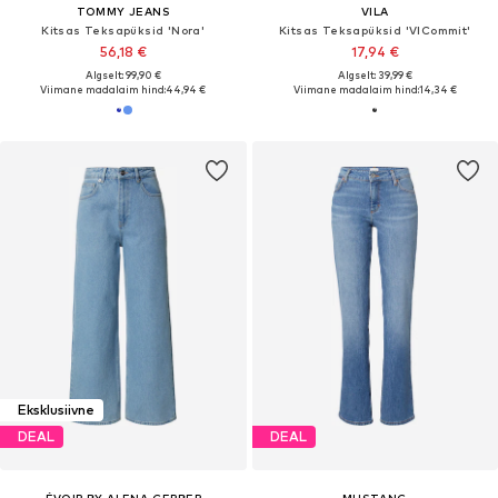
TOMMY JEANS
VILA
Kitsas Teksapüksid 'Nora'
Kitsas Teksapüksid 'VICommit'
56,18 €
17,94 €
Algselt: 99,90 €
Algselt: 39,99 €
Viimane madalaim hind:
44,94 €
Viimane madalaim hind:
14,34 €
Eksklusiivne
DEAL
DEAL
ÉVOIR BY ALENA GERBER
MUSTANG