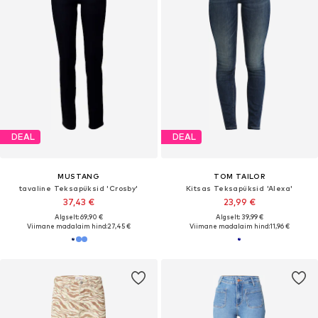
DEAL
DEAL
MUSTANG
TOM TAILOR
tavaline Teksapüksid 'Crosby'
Kitsas Teksapüksid 'Alexa'
37,43 €
23,99 €
Algselt: 69,90 €
Algselt: 39,99 €
Viimane madalaim hind:
27,45 €
Viimane madalaim hind:
11,96 €