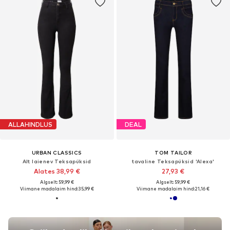
ALLAHINDLUS
DEAL
URBAN CLASSICS
TOM TAILOR
Alt laienev Teksapüksid
tavaline Teksapüksid 'Alexa'
Alates 38,99 €
27,93 €
Algselt: 59,99 €
Algselt: 59,99 €
Viimane madalaim hind:
35,99 €
Viimane madalaim hind:
21,16 €