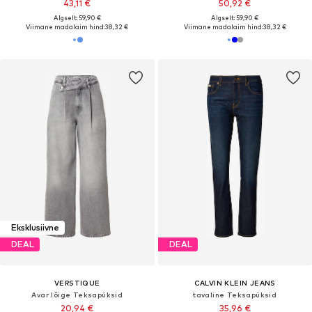
43,11 €
50,92 €
Algselt: 59,90 €
Algselt: 59,90 €
Viimane madalaim hind:
38,32 €
Viimane madalaim hind:
38,32 €
Eksklusiivne
DEAL
DEAL
VERSTIQUE
CALVIN KLEIN JEANS
Avar lõige Teksapüksid
tavaline Teksapüksid
20,94 €
35,96 €