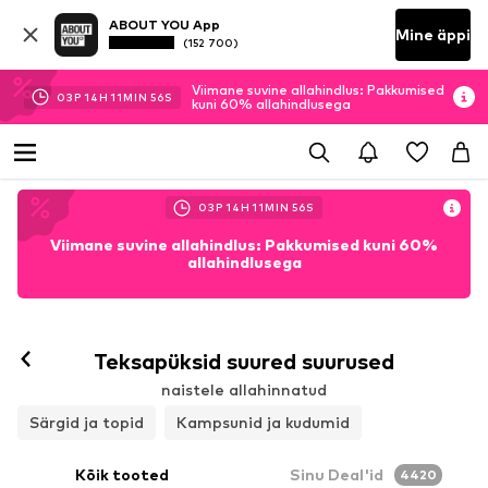
ABOUT YOU App
Mine äppi
(152 700)
Viimane suvine allahindlus: Pakkumised
03
P
14
H
11
MIN
54
S
kuni 60% allahindlusega
03
P
14
H
11
MIN
54
S
Viimane suvine allahindlus: Pakkumised kuni 60%
allahindlusega
Teksapüksid suured suurused
naistele allahinnatud
Särgid ja topid
Kampsunid ja kudumid
Kõik tooted
Sinu Deal'id
4420