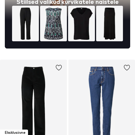
Stiilsed valikud kurvikatele naistele
Eksklusiivne