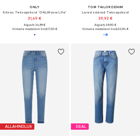
ONLY
TOM TAILOR DENIM
Kitsas Teksapüksid 'ONLWauw Life'
Laiad sääred Teksapüksid
31,49 €
39,92 €
Algselt: 34,99 €
Algselt: 49,90 €
Viimane madalaim hind:
17,50 €
Viimane madalaim hind:
20,94 €
ALLAHINDLUS
DEAL