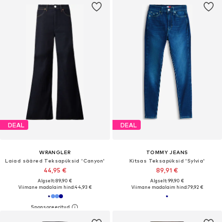
DEAL
DEAL
WRANGLER
TOMMY JEANS
Laiad sääred Teksapüksid 'Canyon'
Kitsas Teksapüksid 'Sylvia'
44,95 €
89,91 €
Algselt: 89,90 €
Algselt: 99,90 €
Viimane madalaim hind:
44,93 €
Viimane madalaim hind:
79,92 €