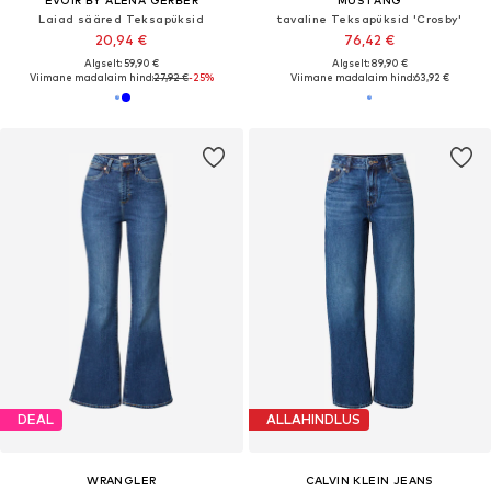
Laiad sääred Teksapüksid
tavaline Teksapüksid 'Crosby'
20,94 €
76,42 €
Algselt: 59,90 €
Algselt: 89,90 €
Viimane madalaim hind:
27,92 €
-25%
Viimane madalaim hind:
63,92 €
DEAL
ALLAHINDLUS
WRANGLER
CALVIN KLEIN JEANS