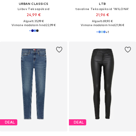
URBAN CLASSICS
LTB
Liibuv Teksapüksid
tavaline Teksapüksid 'WILONA'
24,99 €
21,96 €
Algselt: 35,99 €
Algselt: 69,90 €
Viimane madalaim hind:
22,99 €
Viimane madalaim hind:
21,96 €
+
1
DEAL
DEAL