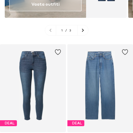
Vaata outfiti
1
/
3
DEAL
DEAL