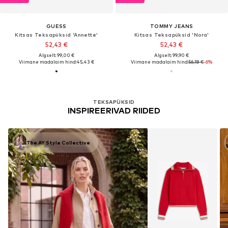
GUESS
TOMMY JEANS
Kitsas Teksapüksid 'Annette'
Kitsas Teksapüksid 'Nora'
52,43 €
52,43 €
Algselt: 99,00 €
Algselt: 99,90 €
Viimane madalaim hind:
45,43 €
Viimane madalaim hind:
56,18 €
-6%
TEKSAPÜKSID
INSPIREERIVAD RIIDED
The AY Style Collective