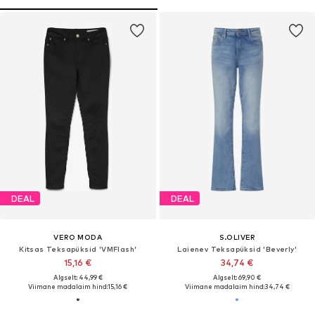
DEAL
DEAL
VERO MODA
S.OLIVER
Kitsas Teksapüksid 'VMFlash'
Laienev Teksapüksid 'Beverly'
15,16 €
34,74 €
Algselt: 44,99 €
Algselt: 69,90 €
Viimane madalaim hind:
15,16 €
Viimane madalaim hind:
34,74 €