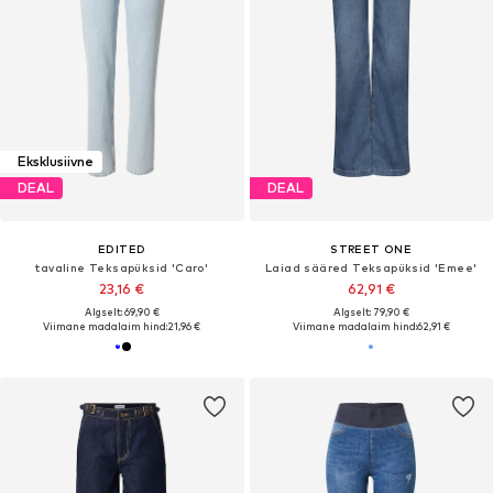
Eksklusiivne
DEAL
DEAL
EDITED
STREET ONE
tavaline Teksapüksid 'Caro'
Laiad sääred Teksapüksid 'Emee'
23,16 €
62,91 €
Algselt: 69,90 €
Algselt: 79,90 €
Viimane madalaim hind:
21,96 €
Viimane madalaim hind:
62,91 €