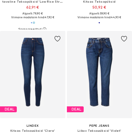
tavaline Teksapüksid 'Low Rise Straight'
Kitsas Teksapüksid
62,91 €
50,92 €
Algselt: 79,90 €
Algselt: 59,90 €
Viimane madalaim hind:
47,92 €
Viimane madalaim hind:
44,93 €
DEAL
DEAL
LINDEX
PEPE JEANS
Kitsas Teksapüksid 'Clara'
Liibuv Teksapüksid 'Violet'