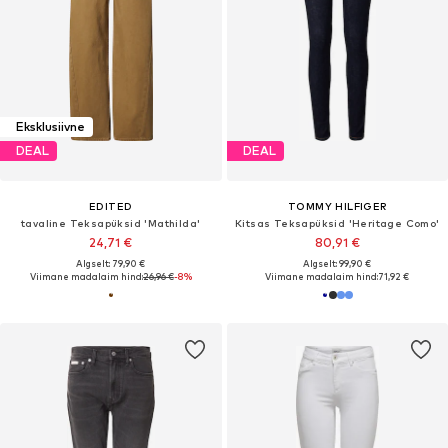
Eksklusiivne
DEAL
DEAL
EDITED
TOMMY HILFIGER
tavaline Teksapüksid 'Mathilda'
Kitsas Teksapüksid 'Heritage Como'
24,71 €
80,91 €
Algselt: 79,90 €
Algselt: 99,90 €
Viimane madalaim hind:
26,96 €
-8%
Viimane madalaim hind:
71,92 €