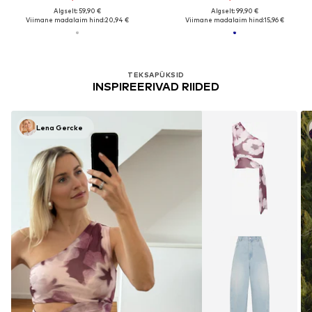
Algselt: 59,90 €
Algselt: 99,90 €
Viimane madalaim hind:
20,94 €
Viimane madalaim hind:
15,96 €
TEKSAPÜKSID
INSPIREERIVAD RIIDED
Lena Gercke