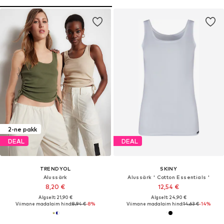
2-ne pakk
DEAL
DEAL
TRENDYOL
SKINY
Alussärk
Alussärk ' Cotton Essentials '
8,20 €
12,54 €
Algselt: 21,90 €
Algselt: 24,90 €
Viimane madalaim hind:
8,94 €
-8%
Viimane madalaim hind:
14,63 €
-14%