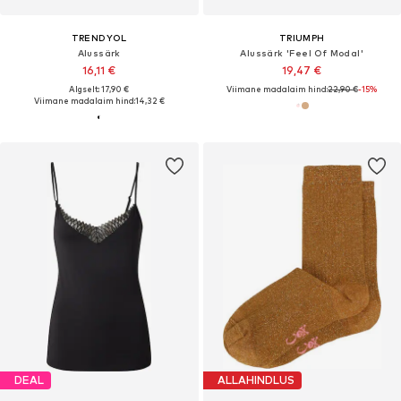
TRENDYOL
TRIUMPH
Alussärk
Alussärk 'Feel Of Modal'
16,11 €
19,47 €
Algselt: 17,90 €
Viimane madalaim hind:
22,90 €
-15%
Viimane madalaim hind:
14,32 €
DEAL
ALLAHINDLUS