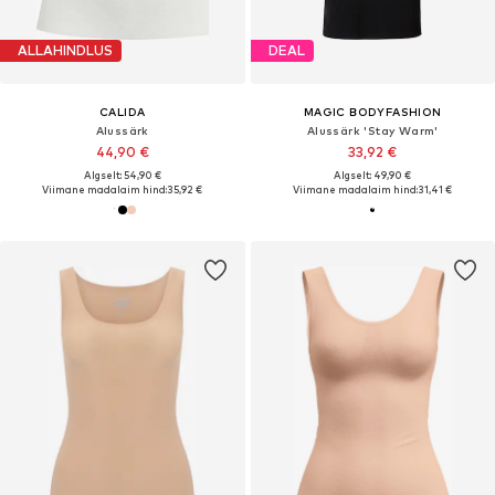
ALLAHINDLUS
DEAL
CALIDA
MAGIC BODYFASHION
Alussärk
Alussärk 'Stay Warm'
44,90 €
33,92 €
Algselt: 54,90 €
Algselt: 49,90 €
Viimane madalaim hind:
35,92 €
Viimane madalaim hind:
31,41 €