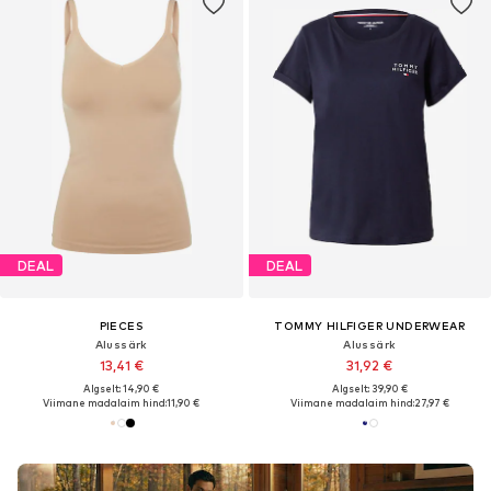
DEAL
DEAL
PIECES
TOMMY HILFIGER UNDERWEAR
Alussärk
Alussärk
13,41 €
31,92 €
Algselt: 14,90 €
Algselt: 39,90 €
Viimane madalaim hind:
11,90 €
Viimane madalaim hind:
27,97 €