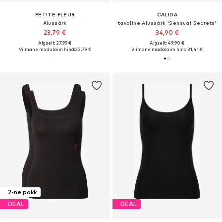
PETITE FLEUR
CALIDA
Alussärk
tavaline Alussärk 'Sensual Secrets'
23,79 €
34,90 €
Algselt: 27,99 €
Algselt: 49,90 €
Viimane madalaim hind:
23,79 €
Viimane madalaim hind:
31,41 €
2-ne pakk
DEAL
DEAL