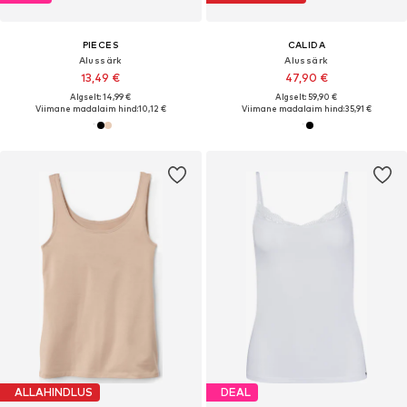
PIECES
CALIDA
Alussärk
Alussärk
13,49 €
47,90 €
Algselt: 14,99 €
Algselt: 59,90 €
Viimane madalaim hind:
10,12 €
Viimane madalaim hind:
35,91 €
ALLAHINDLUS
DEAL