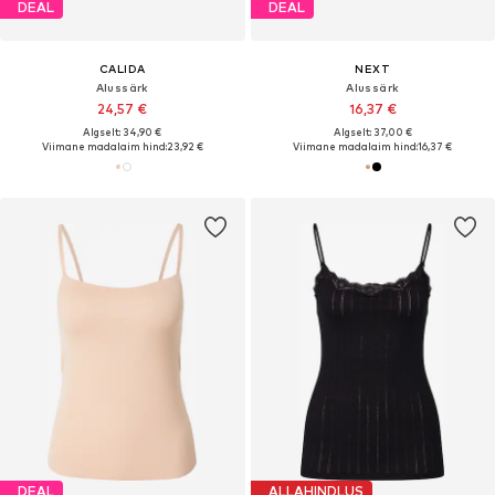
DEAL
DEAL
CALIDA
NEXT
Alussärk
Alussärk
24,57 €
16,37 €
Algselt: 34,90 €
Algselt: 37,00 €
Viimane madalaim hind:
23,92 €
Viimane madalaim hind:
16,37 €
DEAL
ALLAHINDLUS