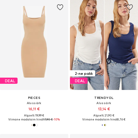
2-ne pakk
DEAL
DEAL
PIECES
TRENDYOL
Alussärk
Alussärk
16,11 €
13,14 €
Algselt: 19,99 €
Algselt: 21,90 €
Viimane madalaim hind:
17,90 €
-10%
Viimane madalaim hind:
8,76 €