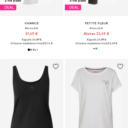
3-ne pakk
3-ne pakk
DEAL
DEAL
VIVANCE
PETITE FLEUR
Alussärk
Alussärk
31,49 €
Alates 22,49 €
Algselt: 34,99 €
Algselt: 24,99 €
Viimane madalaim hind:
29,74 €
Viimane madalaim hind:
22,49 €
+
1