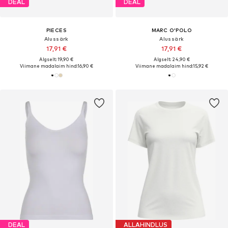
DEAL
DEAL
PIECES
MARC O'POLO
Alussärk
Alussärk
17,91 €
17,91 €
Algselt: 19,90 €
Algselt: 24,90 €
Viimane madalaim hind:
16,90 €
Viimane madalaim hind:
15,92 €
DEAL
ALLAHINDLUS