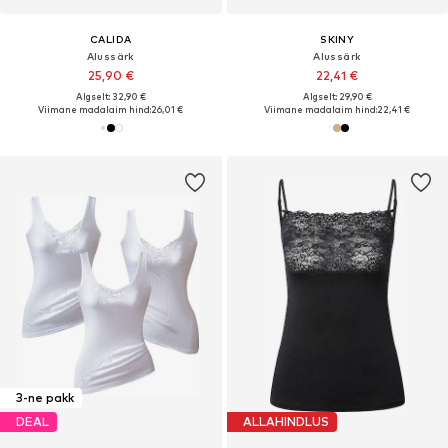
CALIDA
SKINY
Alussärk
Alussärk
25,90 €
22,41 €
Algselt: 32,90 €
Algselt: 29,90 €
Viimane madalaim hind:
26,01 €
Viimane madalaim hind:
22,41 €
3-ne pakk
DEAL
ALLAHINDLUS