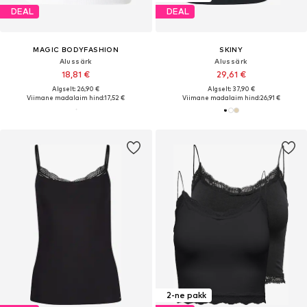
DEAL
DEAL
MAGIC BODYFASHION
SKINY
Alussärk
Alussärk
18,81 €
29,61 €
Algselt: 26,90 €
Algselt: 37,90 €
Viimane madalaim hind:
17,52 €
Viimane madalaim hind:
26,91 €
2-ne pakk