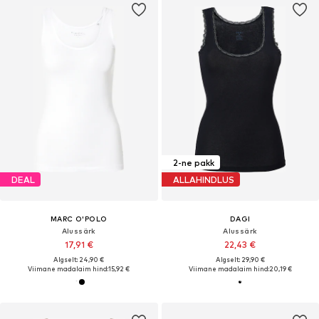
2-ne pakk
DEAL
ALLAHINDLUS
MARC O'POLO
DAGI
Alussärk
Alussärk
17,91 €
22,43 €
Algselt: 24,90 €
Algselt: 29,90 €
Viimane madalaim hind:
15,92 €
Viimane madalaim hind:
20,19 €