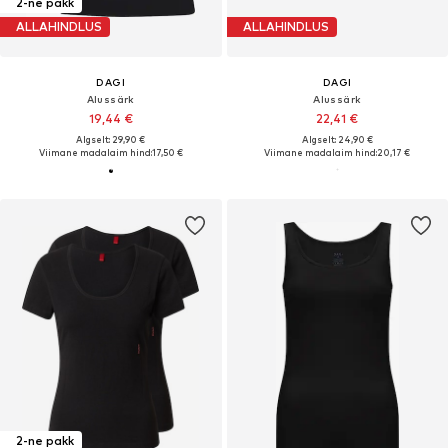
2-ne pakk
ALLAHINDLUS
ALLAHINDLUS
DAGI
DAGI
Alussärk
Alussärk
19,44 €
22,41 €
Algselt: 29,90 €
Algselt: 24,90 €
Viimane madalaim hind:
17,50 €
Viimane madalaim hind:
20,17 €
2-ne pakk