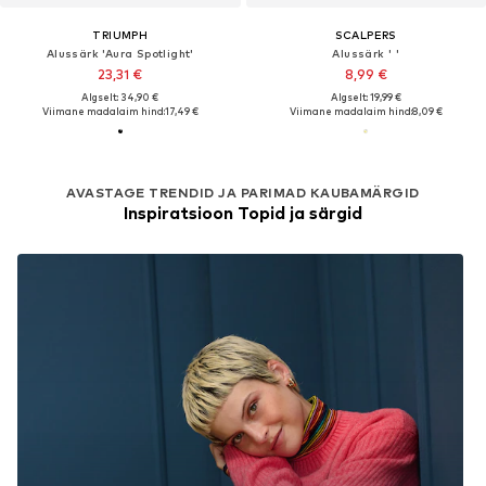
TRIUMPH
SCALPERS
Alussärk 'Aura Spotlight'
Alussärk ' '
23,31 €
8,99 €
Algselt: 34,90 €
Algselt: 19,99 €
Viimane madalaim hind:
17,49 €
Viimane madalaim hind:
8,09 €
AVASTAGE TRENDID JA PARIMAD KAUBAMÄRGID
Inspiratsioon Topid ja särgid