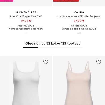
HUNKEMÖLLER
CALIDA
Alussärk 'Super Comfort'
tavaline Alussärk 'Etude Toujours'
19,92 €
27,90 €
Algselt: 24,90 €
Algselt: 39,90 €
Viimane madalaim hind:
17,52 €
Viimane madalaim hind:
23,92 €
Oled näinud 32 kokku 123 tootest