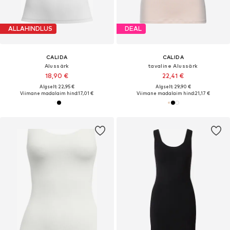
ALLAHINDLUS
DEAL
CALIDA
CALIDA
Alussärk
tavaline Alussärk
18,90 €
22,41 €
Algselt: 22,95 €
Algselt: 29,90 €
Viimane madalaim hind:
17,01 €
Viimane madalaim hind:
21,17 €