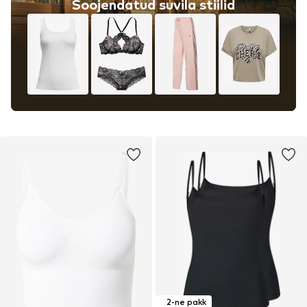
Soojendatud suvila stiilid
2-ne pakk