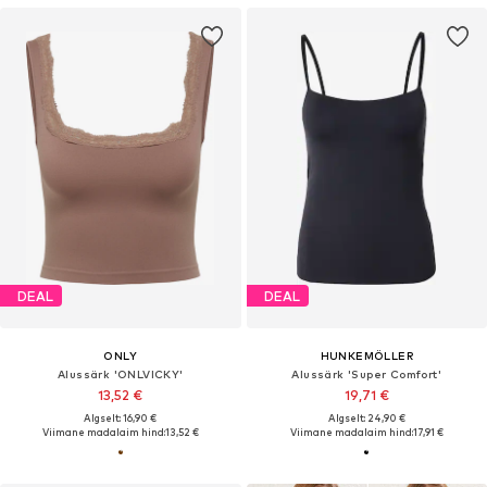
DEAL
DEAL
ONLY
HUNKEMÖLLER
Alussärk 'ONLVICKY'
Alussärk 'Super Comfort'
13,52 €
19,71 €
Algselt: 16,90 €
Algselt: 24,90 €
Viimane madalaim hind:
13,52 €
Viimane madalaim hind:
17,91 €