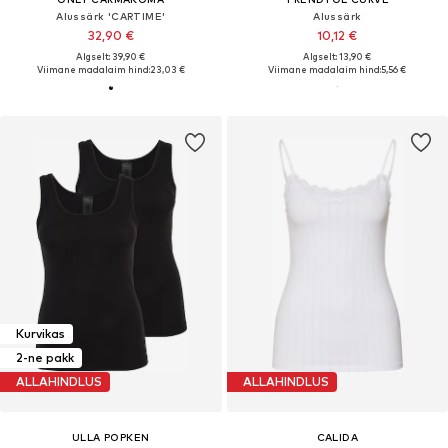
Alussärk 'CARTIME'
Alussärk
32,90 €
10,12 €
Algselt: 39,90 €
Algselt: 13,90 €
Viimane madalaim hind:
23,03 €
Viimane madalaim hind:
5,56 €
Kurvikas
2-ne pakk
ALLAHINDLUS
ALLAHINDLUS
ULLA POPKEN
CALIDA