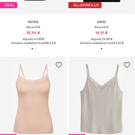
DEAL
ALLAHINDLUS
HUGO
DAGI
Alussärk
Alussärk
35,96 €
16,19 €
Algselt: 44,95 €
Algselt: 24,90 €
Viimane madalaim hind:
28,43 €
Viimane madalaim hind:
14,57 €