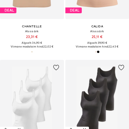
DEAL
DEAL
CHANTELLE
CALIDA
Alussärk
Alussärk
23,31 €
25,11 €
Algselt: 34,90 €
Algselt: 39,90 €
Viimane madalaim hind:
22,02 €
Viimane madalaim hind:
22,43 €