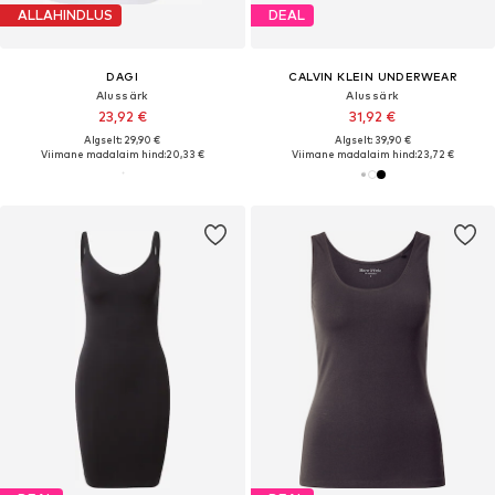
ALLAHINDLUS
DEAL
DAGI
CALVIN KLEIN UNDERWEAR
Alussärk
Alussärk
23,92 €
31,92 €
Algselt: 29,90 €
Algselt: 39,90 €
Viimane madalaim hind:
20,33 €
Viimane madalaim hind:
23,72 €