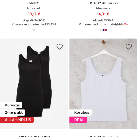
SKINY
TRENDYOL CURVE
Alussärk
Alussärk
38,17 €
14,31 €
Algselt: 54,90 €
Algselt: 19,90 €
Viimane madalaim hind:
33,53 €
Viimane madalaim hind:
15,21 €
-6%
Kurvikas
2-ne pakk
Kurvikas
ALLAHINDLUS
DEAL
ONLY CARMAKOMA
TRENDYOL CURVE