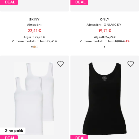
DEAL
DEAL
SKINY
ONLY
Alussärk
Alussärk 'ONLVICKY'
22,41 €
19,71 €
Algselt: 29,90 €
Algselt: 24,99 €
Viimane madalaim hind:
22,41 €
Viimane madalaim hind:
19,90 €
-1%
2-ne pakk
DEAL
DEAL