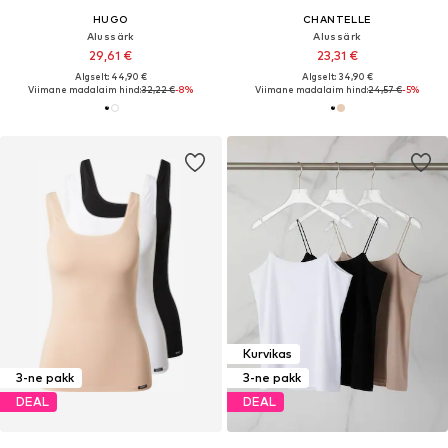
HUGO
CHANTELLE
Alussärk
Alussärk
29,61 €
23,31 €
Algselt: 44,90 €
Algselt: 34,90 €
Viimane madalaim hind:
32,22 €
-8%
Viimane madalaim hind:
24,57 €
-5%
Kurvikas
3-ne pakk
3-ne pakk
DEAL
DEAL