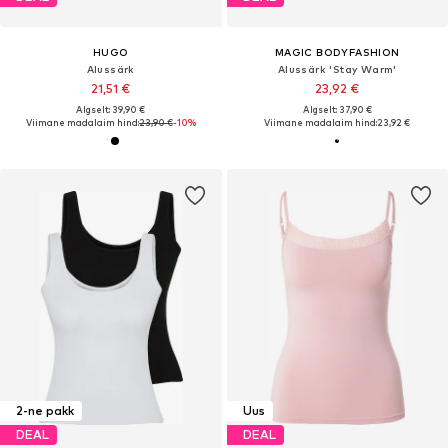
HUGO
MAGIC BODYFASHION
Alussärk
Alussärk 'Stay Warm'
21,51 €
23,92 €
Algselt: 39,90 €
Algselt: 37,90 €
Viimane madalaim hind:
23,90 €
-10%
Viimane madalaim hind:
23,92 €
2-ne pakk
Uus
DEAL
DEAL