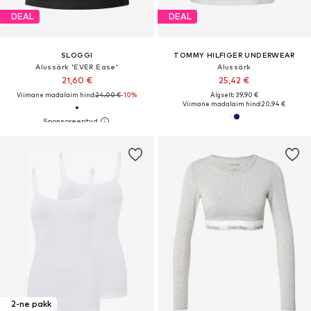
DEAL
DEAL
SLOGGI
TOMMY HILFIGER UNDERWEAR
Alussärk 'EVER Ease'
Alussärk
21,60 €
25,42 €
Viimane madalaim hind:
24,00 €
-10%
Algselt: 39,90 €
Viimane madalaim hind:
20,94 €
2-ne pakk