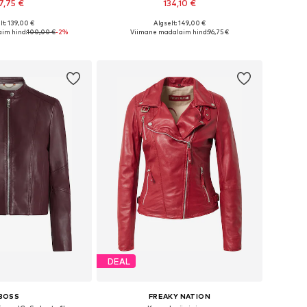
7,75 €
134,10 €
+
4
lt: 139,00 €
Algselt: 149,00 €
ed: XS, S, M, L, XL, XXL
Saadaolevad suurused: XS, S, M, L, XL
im hind:
100,00 €
-2%
Viimane madalaim hind:
96,75 €
ostukorvi
Lisa ostukorvi
DEAL
BOSS
FREAKY NATION