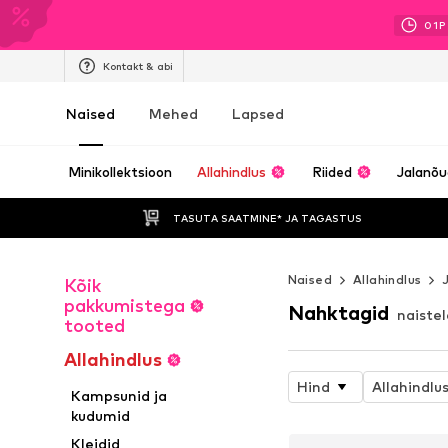
01
P
Kontakt & abi
Naised
Mehed
Lapsed
Minikollektsioon
Allahindlus
Riided
Jalanõ
TASUTA SAATMINE* JA TAGASTUS 
Naised
Allahindlus
Kõik
pakkumistega
Nahktagid
naistel
tooted
Allahindlus
Hind
Allahindlu
Kampsunid ja
kudumid
Kleidid