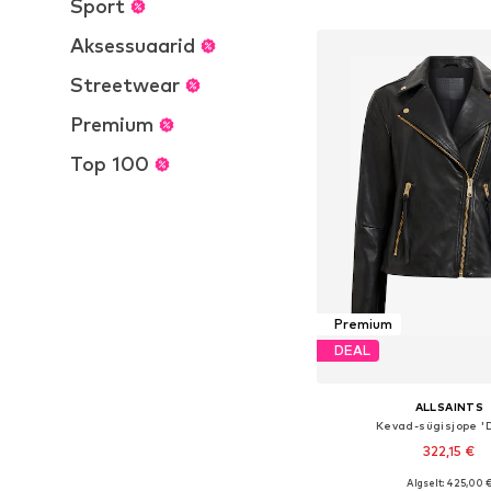
Sport
Lisa ostukor
Aksessuaarid
Streetwear
Premium
Top 100
Premium
DEAL
ALLSAINTS
Kevad-sügisjope 'D
322,15 €
Algselt: 425,00 
Saadaolevad suurused: XS, 