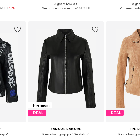
€
Algselt: 199,00 €
Algse
 M, L, XL, XXL
Saadaolevad suurused: XS, S, M, L, XL, XXL
Saadaolevad suurus
9,20 €
-18%
Viimane madalaim hind:
143,20 €
Viimane mada
vi
Lisa ostukorvi
Lisa 
Premium
DEAL
DEAL
Y
SAMSØE SAMSØE
FREA
Anya'
Kevad-sügisjope 'Sashiloh'
Kevad-sügisj