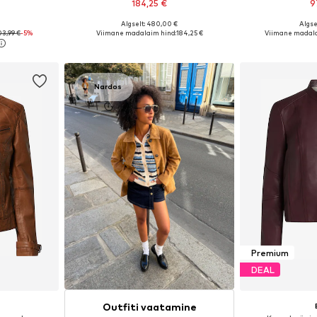
184,25 €
9
Algselt: 480,00 €
Algse
 S, M, L, XL
Saadaolevad suurused: XS, M, XL
Saadaolevad suurus
03,99 €
-5%
Viimane madalaim hind:
184,25 €
Viimane madala
vi
Lisa ostukorvi
Lisa 
Nardos
Premium
DEAL
Outfiti vaatamine