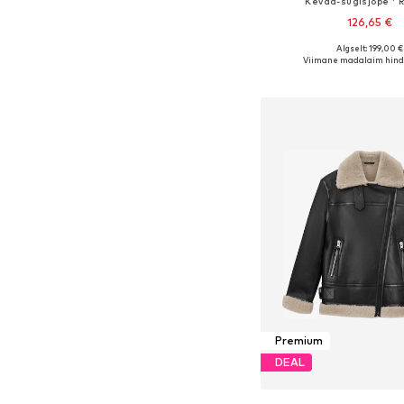
Kevad-sügisjope ' R
126,65 €
+
14
Algselt: 199,00 €
Saadaolevad suurused: XS, S,
Viimane madalaim hind
Lisa ostukor
Premium
DEAL