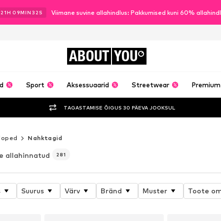
Viimane suvine allahindlus: Pakkumised kuni 60% allahind
21
H
09
MIN
30
S
ABOUT
YOU
ud
Sport
Aksessuaarid
Streetwear
Premium
TAGASTAMISE ÕIGUS 30 PÄEVA JOOKSUL
Joped
Nahktagid
e allahinnatud
281
s
Suurus
Värv
Bränd
Muster
Toote o