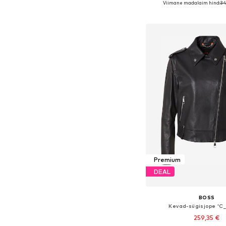
Viimane madalaim hind:
34
Lisa ostukor
Premium
DEAL
BOSS
Kevad-sügisjope 'C
259,35 €