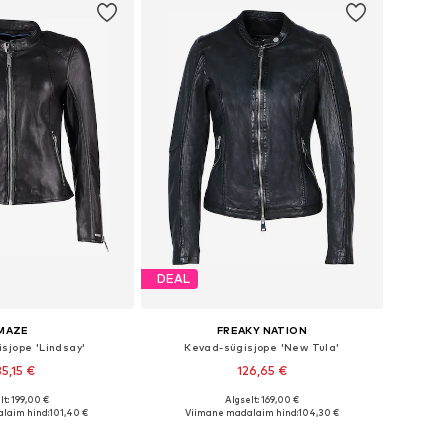
DEAL
MAZE
FREAKY NATION
sjope 'Lindsay'
Kevad-sügisjope 'New Tula'
35,15 €
126,65 €
lt: 199,00 €
Algselt: 169,00 €
used: S, M, L, XL, XXL
Saadaolevad suurused: XS, S, M, L, XL, XXL
laim hind:
101,40 €
Viimane madalaim hind:
104,30 €
ostukorvi
Lisa ostukorvi