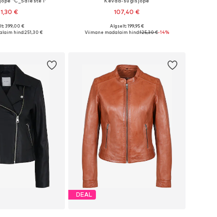
jope 'C_Saleste1'
Kevad-sügisjope
1,30 €
107,40 €
lt: 399,00 €
Algselt: 199,95 €
urused: XS, S, M, L
Saadaolevad suurused: XS, S, L
laim hind:
251,30 €
Viimane madalaim hind:
125,30 €
-14%
ostukorvi
Lisa ostukorvi
DEAL