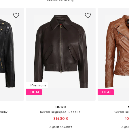
vi
Lisa ostukorvi
Lisa 
Premium
DEAL
DEAL
HUGO
alby'
Kevad-sügisjope 'Laceila'
Kevad-süg
314,30 €
10
€
Algselt: 449,00 €
Algse
S, M, L, XXL
Saadaolevad suurused: XS, S, M, L, XL
Saadaolevad suurus