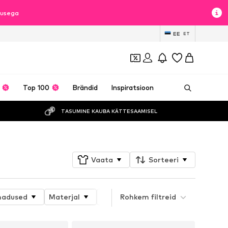
lusega
EE
ET
Top 100
Brändid
Inspiratsioon
TASUMINE KAUBA KÄTTESAAMISEL
Vaata
Sorteeri
madused
Materjal
Erisuurused
Rohkem filtreid
Jope tüüp
I