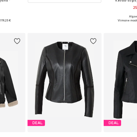
yana '
Kevad-sügis
25
Algse
 M, L, XL, XXL
Saadaolevad su
:
119,25 €
Viimane mada
vi
Lisa 
DEAL
DEAL