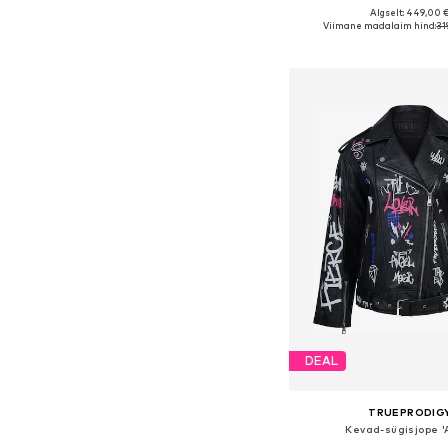
Algselt: 449,00 
Saadaolevad suurused: XS, S,
Viimane madalaim hind:
31
Lisa ostukor
DEAL
TRUEPRODIG
Kevad-sügisjope '