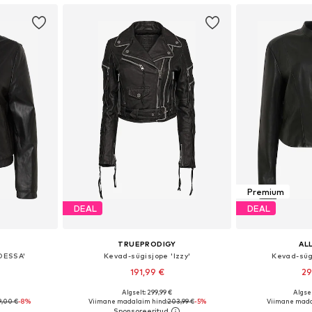
Premium
DEAL
DEAL
TRUEPRODIGY
AL
DESSA'
Kevad-sügisjope 'Izzy'
Kevad-süg
191,99 €
29
€
Algselt: 299,99 €
Algse
 S, M, L
Saadaolevad suurused: XS, S, M, L, XL
Saadaolevad suurus
9,00 €
-8%
Viimane madalaim hind:
203,99 €
-5%
Viimane mada