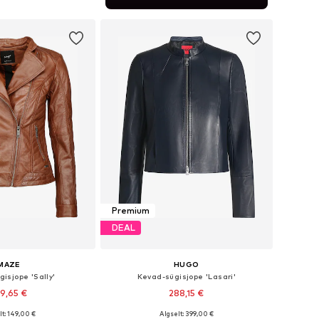
ostukorvi
Premium
DEAL
MAZE
HUGO
isjope 'Sally'
Kevad-sügisjope 'Lasari'
9,65 €
288,15 €
+
3
lt: 149,00 €
Algselt: 399,00 €
ed: XS, S, M, L, XL, XXL
Saadaolevad suurused: XS, S, M, L, XL