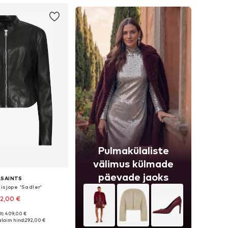
Pulmakülaliste
välimus külmade
päevade jaoks
LSAINTS
isjope 'Sadler'
2,00 €
lt: 409,00 €
ed: XS, S, M, L, XL, XXL
laim hind:
292,00 €