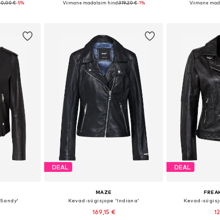
0,00 €
-5%
Viimane madalaim hind:
319,20 €
-1%
Viimane mad
vi
Lisa ostukorvi
Lisa 
DEAL
DEAL
MAZE
FREA
_Sandy'
Kevad-sügisjope 'Indiana'
Kevad-sügisj
169,15 €
1