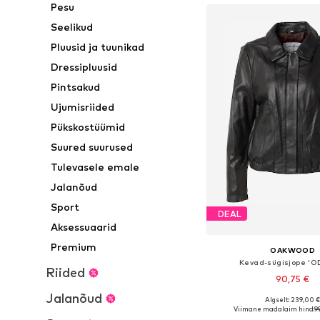
Pesu
Seelikud
Pluusid ja tuunikad
Dressipluusid
Pintsakud
Ujumisriided
Pükskostüümid
Suured suurused
Tulevasele emale
Jalanõud
Sport
DEAL
Aksessuaarid
Premium
OAKWOOD
Kevad-sügisjope 'O
Riided
90,75 €
Jalanõud
Algselt: 239,00 
Saadaolevad suurused:
Viimane madalaim hind:
9