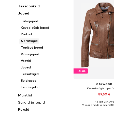
Teksapüksid
Joped
Talvejoped
Kevad-sügis joped
Parkad
Nahktagid
Tepitud joped
Vihmajoped
Vestid
Joped
DEAL
Teksatagid
Sulejoped
OAKWOOD
Lendurijakid
Kevad-sügisjope '
89,50 €
Mantlid
Särgid ja topid
Algselt: 259,00 €
Saadaolevad suurused: X
Viimane madalaim hind:
10
Püksid
Lisa ostukor