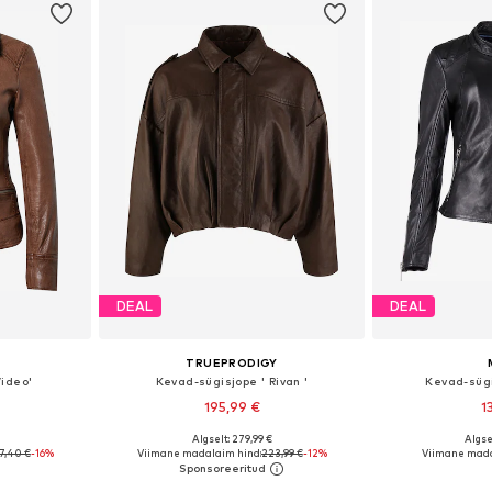
DEAL
DEAL
TRUEPRODIGY
Video'
Kevad-sügisjope ' Rivan '
Kevad-sügi
195,99 €
1
Algselt: 279,99 €
Algse
S, S, M, XL
Saadaolevad suurused: XS, S, M, L, XL
Saadaolevad suur
7,40 €
-16%
Viimane madalaim hind:
223,99 €
-12%
Viimane mada
vi
Lisa ostukorvi
Lisa 