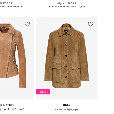
lt: 159,00 €
Algselt: 159,00 €
ed: XS, S, M, L, XL, XXL
Saadaolevad suurused: XS, S, M, L, XL, XXL
laim hind:
108,00 €
Viimane madalaim hind:
107,10 €
ostukorvi
Lisa ostukorvi
DEAL
KY NATION
ONLY
ope 'Taxi Driver'
Kevad-sügisjope