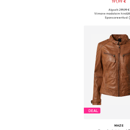
191,99 €
Algselt: 299,99 €
Saadaolevad suurused: XS,
Viimane madalaim hind:
2
Lisa ostukor
DEAL
MAZE