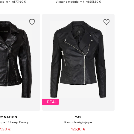
alaim hind:
77,40 €
Viimane madalaim hind:
251,30 €
ostukorvi
Lisa ostukorvi
DEAL
KY NATION
YAS
ope 'Sheep Fancy'
Kevad-sügisjope
21,50 €
125,10 €