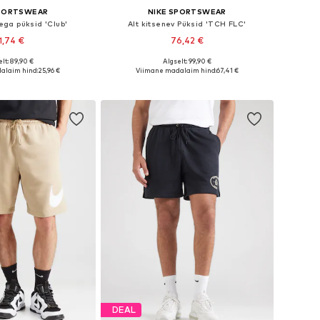
SPORTSWEAR
NIKE SPORTSWEAR
dega püksid 'Club'
Alt kitsenev Püksid 'TCH FLC'
1,74 €
76,42 €
+
8
lt: 89,90 €
Algselt: 99,90 €
ed: 48-50, 50-52, 52-54
Saadaval erinevates suurustes
alaim hind:
25,96 €
Viimane madalaim hind:
67,41 €
ostukorvi
Lisa ostukorvi
DEAL