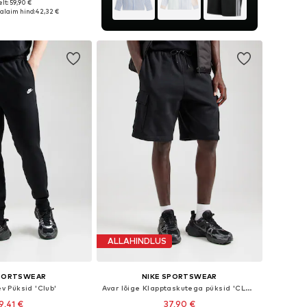
lt: 59,90 €
nevates suurustes
alaim hind:
42,32 €
ostukorvi
ALLAHINDLUS
SPORTSWEAR
NIKE SPORTSWEAR
ev Püksid 'Club'
Avar lõige Klapptaskutega püksid 'CLUB'
9,41 €
37,90 €