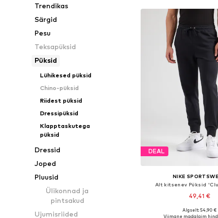
Trendikas
Särgid
Pesu
Teksapüksid
Püksid
Lühikesed püksid
Chino-püksid
Riidest püksid
Dressipüksid
Klapptaskutega
püksid
Dressid
DEAL
Joped
Pluusid
NIKE SPORTSW
Alt kitsenev Püksid 'Cl
Ülikonnad ja
49,41 €
pintsakud
+
1
Algselt: 54,90 €
Ujumisriided
Saadaval erinevates s
Viimane madalaim hind