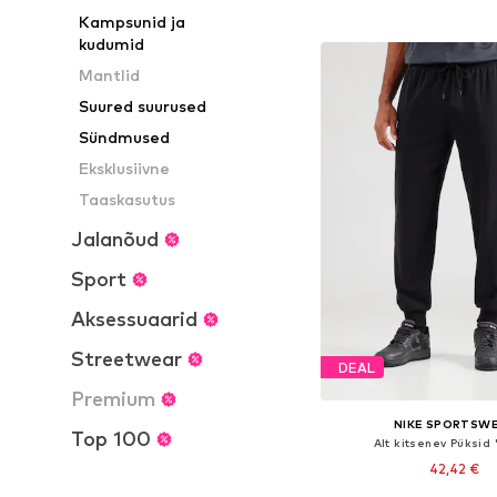
Lisa ostukor
Kampsunid ja
kudumid
Mantlid
Suured suurused
Sündmused
Eksklusiivne
Taaskasutus
Jalanõud
Sport
Aksessuaarid
Streetwear
DEAL
Premium
NIKE SPORTSW
Top 100
Alt kitsenev Püksid
42,42 €