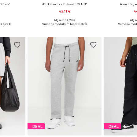
'Club'
Alt kitsenev Püksid 'CLUB'
Avar lõig
43,11 €
4
+
6
Algselt: 54,90 €
Algse
uurustes
Saadaval erinevates suurustes
Saadaval eri
:
43,92 €
Viimane madalaim hind:
38,32 €
Viimane mad
vi
Lisa ostukorvi
Lisa 
DEAL
DEAL