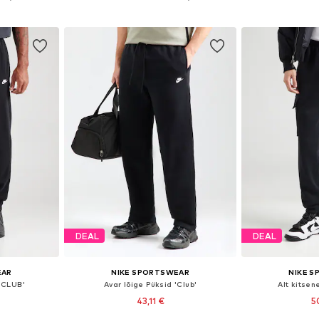
vi
Lisa ostukorvi
Lisa 
DEAL
DEAL
EAR
NIKE SPORTSWEAR
NIKE 
 'CLUB'
Avar lõige Püksid 'Club'
Alt kitsen
43,11 €
5