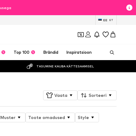
dlusega
EE
ET
Top 100
Brändid
Inspiratsioon
TASUMINE KAUBA KÄTTESAAMISEL
Vaata
Sorteeri
Muster
Toote omadused
Style