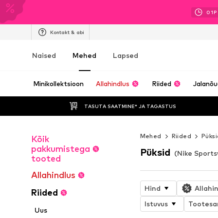
01
P
Kontakt & abi
Naised
Mehed
Lapsed
Minikollektsioon
Allahindlus
Riided
Jalanõ
TASUTA SAATMINE* JA TAGASTUS 
Mehed
Riided
Püksi
Kõik
pakkumistega
Püksid
(Nike Sport
tooted
Allahindlus
Hind
Allahi
Riided
Istuvus
Tootesa
Uus