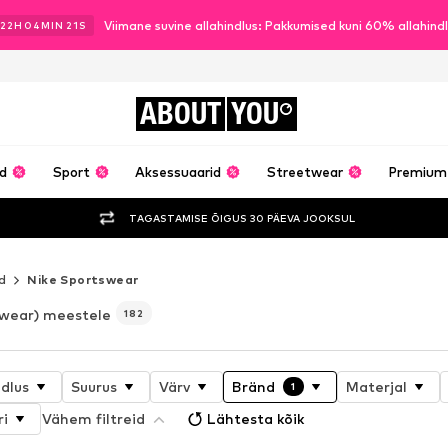
Viimane suvine allahindlus: Pakkumised kuni 60% allahin
22
H
04
MIN
19
S
ABOUT
YOU
ud
Sport
Aksessuaarid
Streetwear
Premium
TAGASTAMISE ÕIGUS 30 PÄEVA JOOKSUL
d
Nike Sportswear
swear) meestele
182
ndlus
Suurus
Värv
Bränd
Materjal
1
ri
Vähem filtreid
Lähtesta kõik