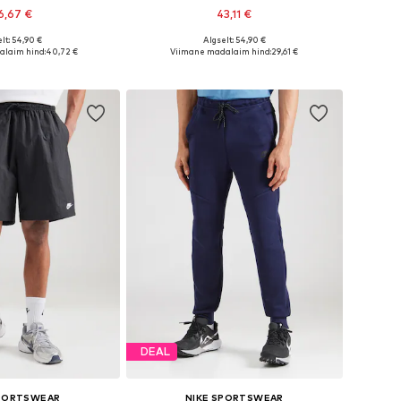
6,67 €
43,11 €
+
6
lt: 54,90 €
Algselt: 54,90 €
nevates suurustes
Saadaval erinevates suurustes
laim hind:
40,72 €
Viimane madalaim hind:
29,61 €
ostukorvi
Lisa ostukorvi
DEAL
SPORTSWEAR
NIKE SPORTSWEAR