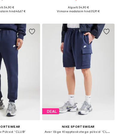
+
6
lt: 54,90 €
Algselt: 54,90 €
nevates suurustes
Saadaval erinevates suurustes
alaim hind:
46,67 €
Viimane madalaim hind:
35,91 €
ostukorvi
Lisa ostukorvi
DEAL
SPORTSWEAR
NIKE SPORTSWEAR
ev Püksid 'CLUB'
Avar lõige Klapptaskutega püksid 'CLUB'