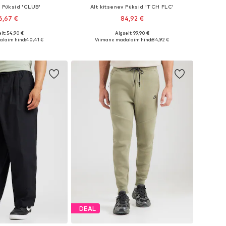
e Püksid 'CLUB'
Alt kitsenev Püksid 'TCH FLC'
6,67 €
84,92 €
+
8
lt: 54,90 €
Algselt: 99,90 €
nevates suurustes
Saadaval erinevates suurustes
alaim hind:
40,41 €
Viimane madalaim hind:
84,92 €
ostukorvi
Lisa ostukorvi
DEAL