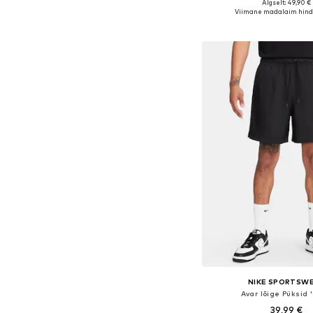
Algselt: 49,90 €
Saadaval erinevates s
Viimane madalaim hind
Lisa ostukor
NIKE SPORTSW
Avar lõige Püksid '
39,99 €