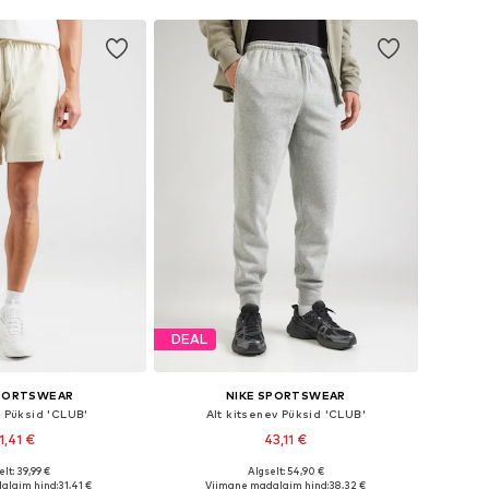
DEAL
SPORTSWEAR
NIKE SPORTSWEAR
e Püksid 'CLUB'
Alt kitsenev Püksid 'CLUB'
1,41 €
43,11 €
+
2
+
6
lt: 39,99 €
Algselt: 54,90 €
nevates suurustes
Saadaval erinevates suurustes
alaim hind:
31,41 €
Viimane madalaim hind:
38,32 €