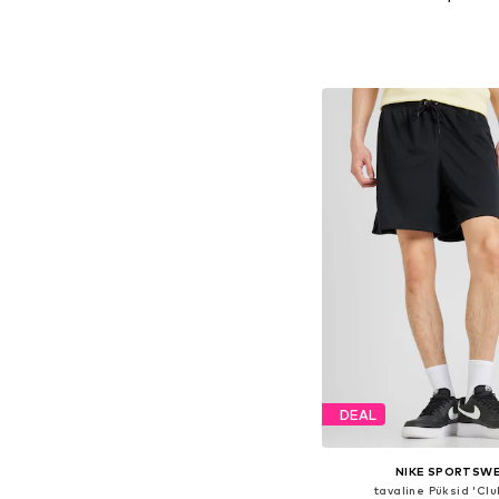
Saadaval erinevates s
Lisa ostukor
DEAL
NIKE SPORTSW
tavaline Püksid 'Clu