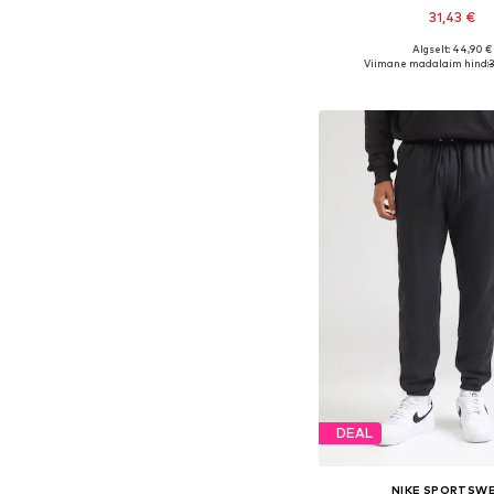
31,43 €
Algselt: 44,90 €
Saadaval erinevates s
Viimane madalaim hind:
3
Lisa ostukor
DEAL
NIKE SPORTSW