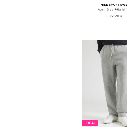
NIKE SPORTSW
Avar lõige Püksid '
39,90 €
+
2
Saadaval erinevates s
Lisa ostukor
DEAL