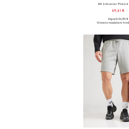
Alt kitsenev Püksid 
49,41 €
Algselt: 54,90 €
Saadaval erinevates s
Viimane madalaim hind
Lisa ostukor