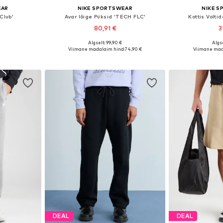
EAR
NIKE SPORTSWEAR
NIKE 
Club'
Avar lõige Püksid 'TECH FLC'
Kottis Volti
80,91 €
3
+
1
Algselt: 99,90 €
Algse
uurustes
Saadaval erinevates suurustes
Saadaolevad suurus
Viimane madalaim hind:
74,90 €
Viimane mad
vi
Lisa ostukorvi
Lisa 
DEAL
DEAL