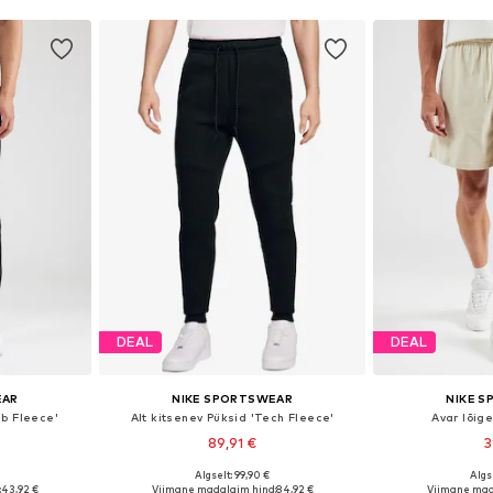
DEAL
DEAL
EAR
NIKE SPORTSWEAR
NIKE 
ub Fleece'
Alt kitsenev Püksid 'Tech Fleece'
Avar lõig
89,91 €
3
+
8
Algselt: 99,90 €
Algse
uurustes
Saadaval erinevates suurustes
Saadaval eri
:
43,92 €
Viimane madalaim hind:
84,92 €
Viimane mad