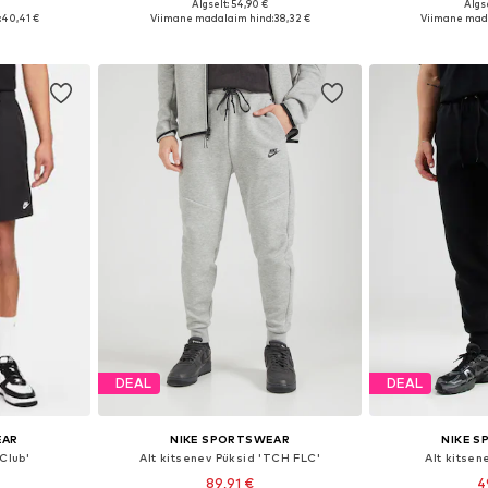
Algselt: 54,90 €
Algse
uurustes
Saadaval erinevates suurustes
Saadaval eri
:
40,41 €
Viimane madalaim hind:
38,32 €
Viimane mad
vi
Lisa ostukorvi
Lisa 
DEAL
DEAL
EAR
NIKE SPORTSWEAR
NIKE 
Club'
Alt kitsenev Püksid 'TCH FLC'
Alt kitsen
89,91 €
4