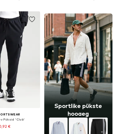
ostukorvi
Lisa ostukorvi
Sportlike pükste
hooaeg
SPORTSWEAR
ev Püksid 'Club'
0,92 €