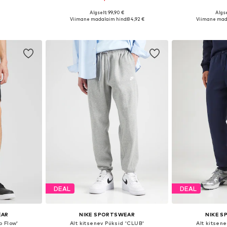
+
8
Algselt: 99,90 €
Algse
uurustes
Saadaval erinevates suurustes
Saadaval eri
Viimane madalaim hind:
84,92 €
Viimane mad
vi
Lisa ostukorvi
Lisa 
DEAL
DEAL
EAR
NIKE SPORTSWEAR
NIKE 
b Flow'
Alt kitsenev Püksid 'CLUB'
Alt kitsen