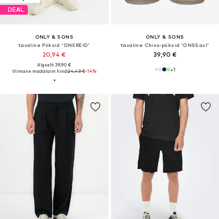
DEAL
ONLY & SONS
ONLY & SONS
tavaline Püksid 'ONSREID'
tavaline Chino-püksid 'ONSSaul'
20,94 €
39,90 €
Algselt: 39,90 €
+
1
Viimane madalaim hind:
24,43 €
-14%