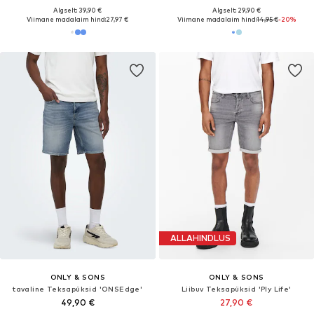
Algselt: 39,90 €
Algselt: 29,90 €
Viimane madalaim hind:
27,97 €
Viimane madalaim hind:
14,95 €
-20%
ALLAHINDLUS
ONLY & SONS
ONLY & SONS
tavaline Teksapüksid 'ONSEdge'
Liibuv Teksapüksid 'Ply Life'
49,90 €
27,90 €