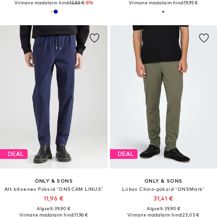
Viimane madalaim hind:
12,53 €
-8%
Viimane madalaim hind:
19,95 €
DEAL
DEAL
ONLY & SONS
ONLY & SONS
Alt kitsenev Püksid 'ONSCAM LINUS'
Liibuv Chino-püksid 'ONSMark'
11,96 €
31,41 €
Algselt: 39,90 €
Algselt: 39,90 €
Viimane madalaim hind:
11,96 €
Viimane madalaim hind:
23,03 €