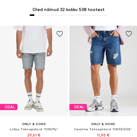
Oled näinud 32 kokku 538 tootest
DEAL
DEAL
ONLY & SONS
ONLY & SONS
Liibuv Teksapüksid 'ONSPly'
tavaline Teksapüksid 'ONSEDGE'
29,61 €
11,96 €