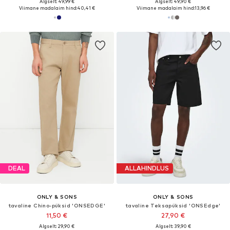
Algselt: 49,99 €
Algselt: 49,90 €
Viimane madalaim hind:
40,41 €
Viimane madalaim hind:
13,96 €
DEAL
ALLAHINDLUS
ONLY & SONS
ONLY & SONS
tavaline Chino-püksid 'ONSEDGE'
tavaline Teksapüksid 'ONSEdge'
11,50 €
27,90 €
Algselt: 29,90 €
Algselt: 39,90 €