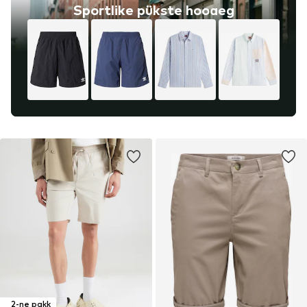
Sportlike pükste hooaeg
2-ne pakk