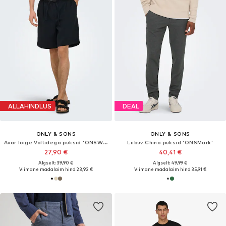
ALLAHINDLUS
DEAL
ONLY & SONS
ONLY & SONS
Avar lõige Voltidega püksid 'ONSWill'
Liibuv Chino-püksid 'ONSMark'
27,90 €
40,41 €
Algselt: 39,90 €
Algselt: 49,99 €
Viimane madalaim hind:
23,92 €
Viimane madalaim hind:
35,91 €