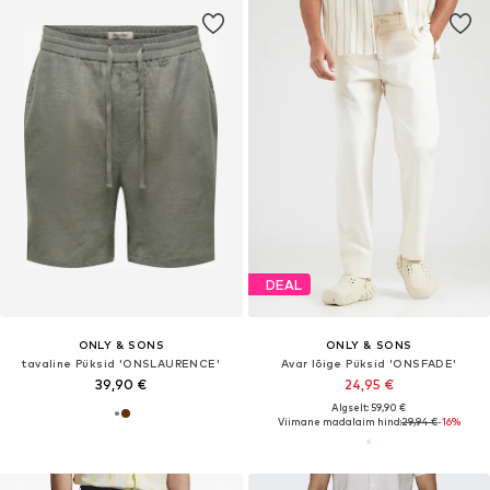
DEAL
ONLY & SONS
ONLY & SONS
tavaline Püksid 'ONSLAURENCE'
Avar lõige Püksid 'ONSFADE'
39,90 €
24,95 €
Algselt: 59,90 €
Viimane madalaim hind:
29,94 €
-16%