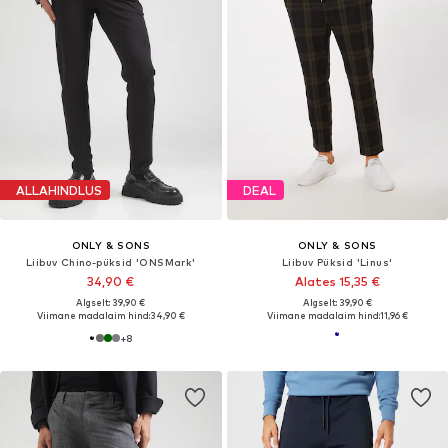
ALLAHINDLUS
DEAL
ONLY & SONS
ONLY & SONS
Liibuv Chino-püksid 'ONSMark'
Liibuv Püksid 'Linus'
34,90 €
Alates 15,35 €
Algselt: 39,90 €
Algselt: 39,90 €
Viimane madalaim hind:
34,90 €
Viimane madalaim hind:
11,96 €
+
8