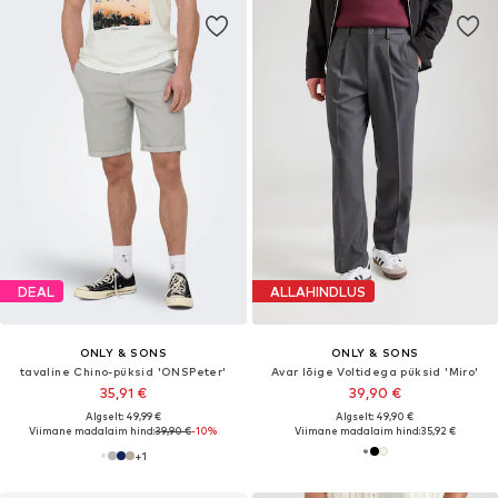
DEAL
ALLAHINDLUS
ONLY & SONS
ONLY & SONS
tavaline Chino-püksid 'ONSPeter'
Avar lõige Voltidega püksid 'Miro'
35,91 €
39,90 €
Algselt: 49,99 €
Algselt: 49,90 €
Viimane madalaim hind:
39,90 €
-10%
Viimane madalaim hind:
35,92 €
+
1