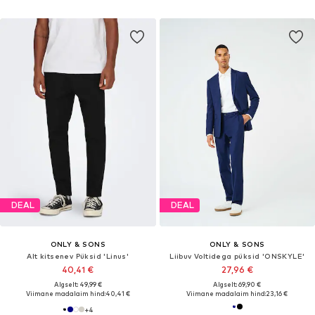
DEAL
DEAL
ONLY & SONS
ONLY & SONS
Alt kitsenev Püksid 'Linus'
Liibuv Voltidega püksid 'ONSKYLE'
40,41 €
27,96 €
Algselt: 49,99 €
Algselt: 69,90 €
Viimane madalaim hind:
40,41 €
Viimane madalaim hind:
23,16 €
+
4