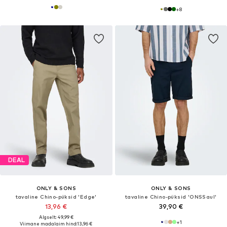
+
8
DEAL
ONLY & SONS
ONLY & SONS
tavaline Chino-püksid 'Edge'
tavaline Chino-püksid 'ONSSaul'
13,96 €
39,90 €
Algselt: 49,99 €
+
1
Viimane madalaim hind:
13,96 €