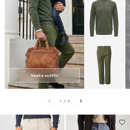
Vaata outfiti
1
/
3