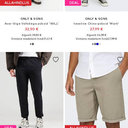
ALLAHINDLUS
DEAL
ONLY & SONS
ONLY & SONS
Avar lõige Voltidega püksid 'WILL'
tavaline Chino-püksid 'Mark'
32,90 €
27,99 €
Algselt: 39,90 €
Algselt: 34,99 €
Viimane madalaim hind:
31,41 €
Viimane madalaim hind:
27,99 €
DEAL
ALLAHINDLUS