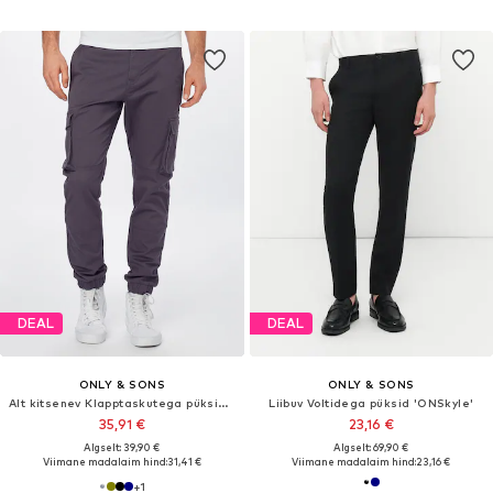
DEAL
DEAL
ONLY & SONS
ONLY & SONS
Alt kitsenev Klapptaskutega püksid 'Cam Stage'
Liibuv Voltidega püksid 'ONSkyle'
35,91 €
23,16 €
Algselt: 39,90 €
Algselt: 69,90 €
Viimane madalaim hind:
31,41 €
Viimane madalaim hind:
23,16 €
+
1