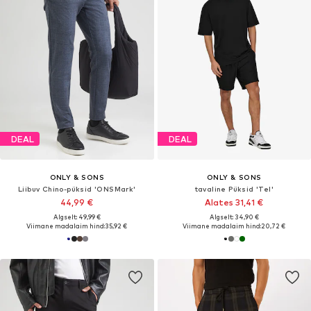
DEAL
DEAL
ONLY & SONS
ONLY & SONS
Liibuv Chino-püksid 'ONSMark'
tavaline Püksid 'Tel'
44,99 €
Alates 31,41 €
Algselt: 49,99 €
Algselt: 34,90 €
Viimane madalaim hind:
35,92 €
Viimane madalaim hind:
20,72 €