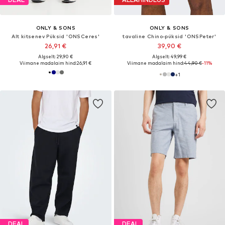
ONLY & SONS
ONLY & SONS
Alt kitsenev Püksid 'ONSCeres'
tavaline Chino-püksid 'ONSPeter'
26,91 €
39,90 €
Algselt: 29,90 €
Algselt: 49,99 €
Viimane madalaim hind:
26,91 €
Viimane madalaim hind:
44,90 €
-11%
+
1
DEAL
DEAL