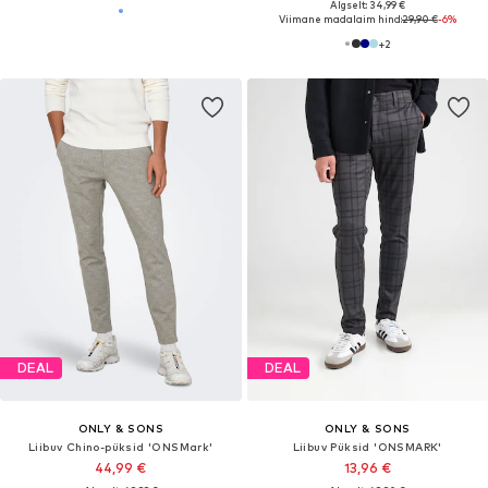
Algselt: 34,99 €
Viimane madalaim hind:
29,90 €
-6%
+
2
DEAL
DEAL
ONLY & SONS
ONLY & SONS
Liibuv Chino-püksid 'ONSMark'
Liibuv Püksid 'ONSMARK'
44,99 €
13,96 €