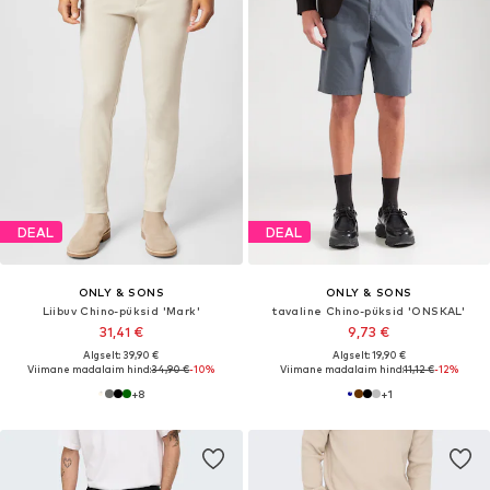
DEAL
DEAL
ONLY & SONS
ONLY & SONS
Liibuv Chino-püksid 'Mark'
tavaline Chino-püksid 'ONSKAL'
31,41 €
9,73 €
Algselt: 39,90 €
Algselt: 19,90 €
Viimane madalaim hind:
34,90 €
-10%
Viimane madalaim hind:
11,12 €
-12%
+
8
+
1