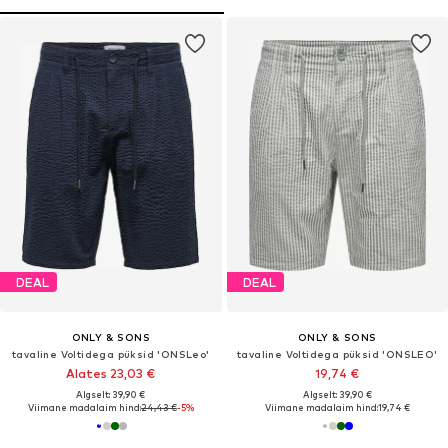
DEAL
DEAL
ONLY & SONS
ONLY & SONS
tavaline Voltidega püksid 'ONSLeo'
tavaline Voltidega püksid 'ONSLEO'
Alates 23,03 €
19,74 €
Algselt: 39,90 €
Algselt: 39,90 €
Viimane madalaim hind:
24,43 €
-5%
Viimane madalaim hind:
19,74 €