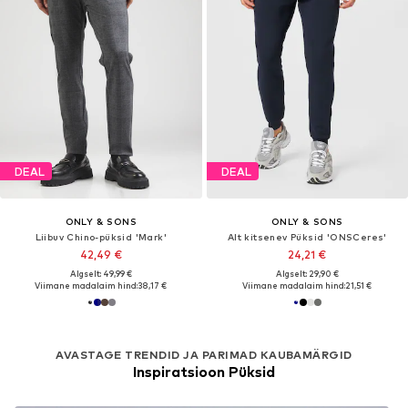
DEAL
DEAL
ONLY & SONS
ONLY & SONS
Liibuv Chino-püksid 'Mark'
Alt kitsenev Püksid 'ONSCeres'
42,49 €
24,21 €
Algselt: 49,99 €
Algselt: 29,90 €
Viimane madalaim hind:
38,17 €
Viimane madalaim hind:
21,51 €
AVASTAGE TRENDID JA PARIMAD KAUBAMÄRGID
Inspiratsioon Püksid