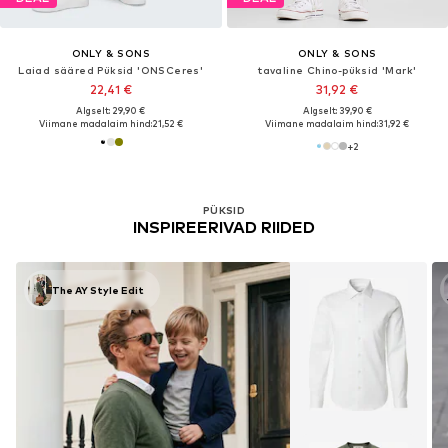
ONLY & SONS
ONLY & SONS
Laiad sääred Püksid 'ONSCeres'
tavaline Chino-püksid 'Mark'
22,41 €
31,92 €
Algselt: 29,90 €
Algselt: 39,90 €
Viimane madalaim hind:
21,52 €
Viimane madalaim hind:
31,92 €
+
2
PÜKSID
INSPIREERIVAD RIIDED
The AY Style Edit