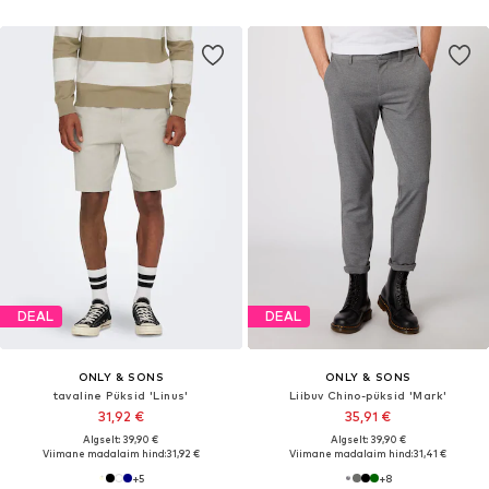
DEAL
DEAL
ONLY & SONS
ONLY & SONS
tavaline Püksid 'Linus'
Liibuv Chino-püksid 'Mark'
31,92 €
35,91 €
Algselt: 39,90 €
Algselt: 39,90 €
Viimane madalaim hind:
31,92 €
Viimane madalaim hind:
31,41 €
+
5
+
8