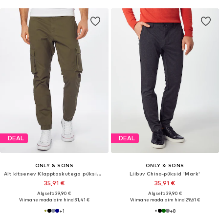
DEAL
DEAL
ONLY & SONS
ONLY & SONS
Alt kitsenev Klapptaskutega püksid 'ONSCam Stage'
Liibuv Chino-püksid 'Mark'
35,91 €
35,91 €
Algselt: 39,90 €
Algselt: 39,90 €
Viimane madalaim hind:
31,41 €
Viimane madalaim hind:
29,61 €
+
1
+
8