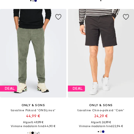
DEAL
DEAL
ONLY & SONS
ONLY & SONS
tavaline Püksid 'ONSLinus'
tavaline Chino-püksid 'Cam'
44,99 €
24,29 €
Algselt: 49,99 €
Algselt: 26,99 €
Viimane madalaim hind:
44,90 €
Viimane madalaim hind:
22,94 €
+
1