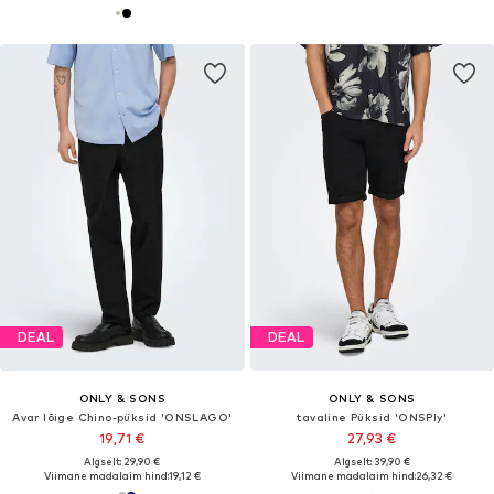
DEAL
DEAL
ONLY & SONS
ONLY & SONS
Avar lõige Chino-püksid 'ONSLAGO'
tavaline Püksid 'ONSPly'
19,71 €
27,93 €
Algselt: 29,90 €
Algselt: 39,90 €
Viimane madalaim hind:
19,12 €
Viimane madalaim hind:
26,32 €