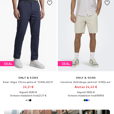
DEAL
DEAL
ONLY & SONS
ONLY & SONS
Avar lõige Chino-püksid 'ONSLAGO'
tavaline Voltidega püksid 'ONSLeo'
24,21 €
Alates 24,43 €
Algselt: 29,90 €
Algselt: 39,90 €
Viimane madalaim hind:
21,17 €
Viimane madalaim hind:
19,95 €