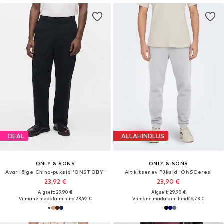
DEAL
ALLAHINDLUS
ONLY & SONS
ONLY & SONS
Avar lõige Chino-püksid 'ONSTOBY'
Alt kitsenev Püksid 'ONSCeres'
23,92 €
23,90 €
Algselt: 29,90 €
Algselt: 29,90 €
Viimane madalaim hind:
23,92 €
Viimane madalaim hind:
16,73 €