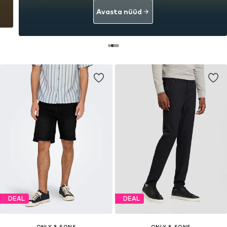
Avasta nüüd
DEAL
DEAL
ONLY & SONS
ONLY & SONS