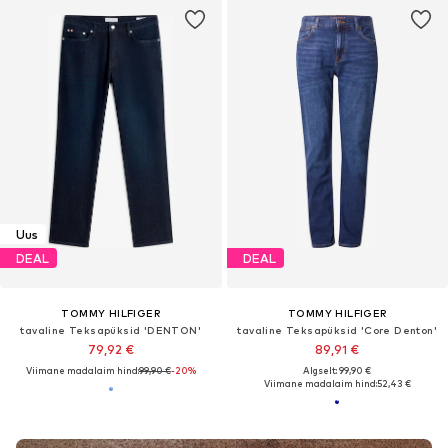
Uus
DEAL
DEAL
TOMMY HILFIGER
TOMMY HILFIGER
tavaline Teksapüksid 'DENTON'
tavaline Teksapüksid 'Core Denton'
79,92 €
89,91 €
Viimane madalaim hind:
99,90 €
-20%
Algselt: 99,90 €
Viimane madalaim hind:
52,43 €