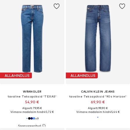
ALLAHINDLUS
ALLAHINDLUS
WRANGLER
CALVIN KLEIN JEANS
tavaline Teksapüksid 'TEXAS'
tavaline Teksapüksid '90s Horizon'
54,90 €
69,90 €
Algselt: 79,95 €
Algselt: 99,90 €
Viimane madalaim hind:
40,72 €
Viimane madalaim hind:
45,44 €
+
9