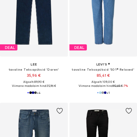
DEAL
DEAL
LEE
LEVI'S ®
tavaline Teksapüksid 'Daren'
tavaline Teksapüksid '501® Relaxed'
35,96 €
85,41 €
Algselt: 89,90 €
Algselt: 109,00 €
Viimane madalaim hind:
35,96 €
Viimane madalaim hind:
92,65 €
-7%
+
4
+
1