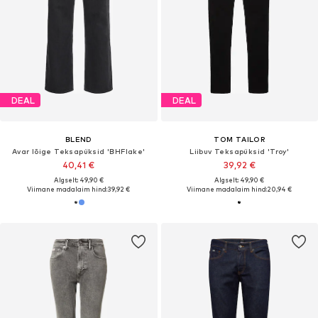
DEAL
DEAL
BLEND
TOM TAILOR
Avar lõige Teksapüksid 'BHFlake'
Liibuv Teksapüksid 'Troy'
40,41 €
39,92 €
Algselt: 49,90 €
Algselt: 49,90 €
Viimane madalaim hind:
39,92 €
Viimane madalaim hind:
20,94 €