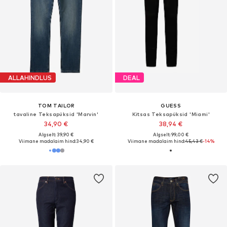
ALLAHINDLUS
DEAL
TOM TAILOR
GUESS
tavaline Teksapüksid 'Marvin'
Kitsas Teksapüksid 'Miami'
34,90 €
38,94 €
Algselt: 39,90 €
Algselt: 99,00 €
Viimane madalaim hind:
34,90 €
Viimane madalaim hind:
45,43 €
-14%