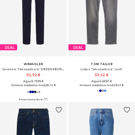
DEAL
DEAL
WRANGLER
TOM TAILOR
tavaline Teksapüksid 'GREENSBORO'
Liibuv Teksapüksid 'Josh'
50,92 €
59,42 €
Algselt: 79,95 €
Algselt: 69,90 €
Viimane madalaim hind:
28,74 €
Viimane madalaim hind:
49,41 €
+
9