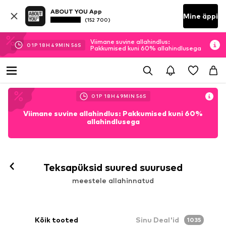
ABOUT YOU App
Mine äppi
(152 700)
Viimane suvine allahindlus:
01
P
18
H
49
MIN
55
S
Pakkumised kuni 60% allahindlusega
01
P
18
H
49
MIN
55
S
Viimane suvine allahindlus: Pakkumised kuni 60%
allahindlusega
Teksapüksid suured suurused
meestele allahinnatud
Kõik tooted
Sinu Deal'id
1035