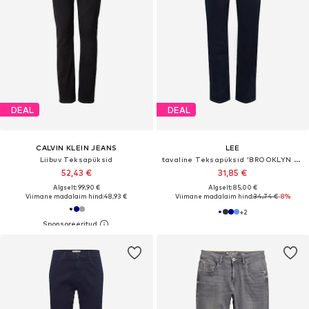
DEAL
DEAL
CALVIN KLEIN JEANS
LEE
Liibuv Teksapüksid
tavaline Teksapüksid 'BROOKLYN STRAIGHT'
52,43 €
31,85 €
Algselt: 99,90 €
Algselt: 85,00 €
Viimane madalaim hind:
48,93 €
Viimane madalaim hind:
34,74 €
-8%
+
2