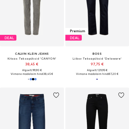
Premium
DEAL
DEAL
CALVIN KLEIN JEANS
BOSS
Kitsas Teksapüksid 'CANYON'
Liibuv Teksapüksid 'Delaware'
38,45 €
97,75 €
Algselt: 99,90 €
Algselt: 129,95 €
Viimane madalaim hind:
38,45 €
Viimane madalaim hind:
87,20 €