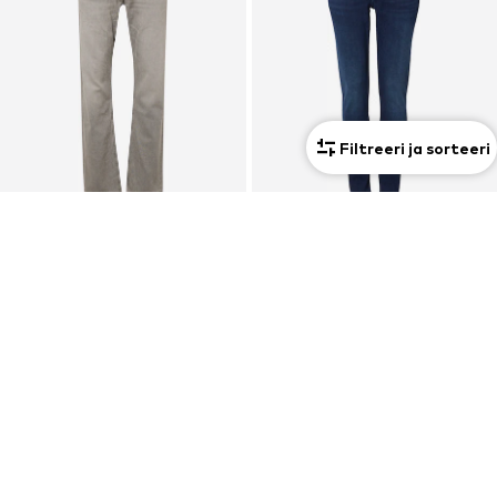
Filtreeri ja sorteeri
DEAL
DEAL
G-STAR
TOMMY HILFIGER
tavaline Teksapüksid 'Mosa'
Liibuv Teksapüksid 'Core Bleecker'
74,75 €
101,92 €
Algselt: 129,00 €
Algselt: 119,90 €
Viimane madalaim hind:
46,00 €
Viimane madalaim hind:
95,92 €
+
8