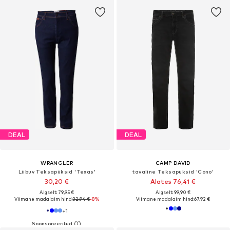
DEAL
DEAL
WRANGLER
CAMP DAVID
Liibuv Teksapüksid 'Texas'
tavaline Teksapüksid 'Cono'
30,20 €
Alates 76,41 €
Algselt: 79,95 €
Algselt: 99,90 €
Viimane madalaim hind:
32,94 €
-8%
Viimane madalaim hind:
67,92 €
+
1