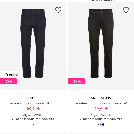
Premium
DEAL
DEAL
BOSS
CAMEL ACTIVE
tavaline Teksapüksid 'Maine'
tavaline Teksapüksid 'Houston'
89,91 €
89,91 €
Algselt: 99,90 €
Algselt: 99,90 €
Viimane madalaim hind:
62,91 €
Viimane madalaim hind:
62,91 €