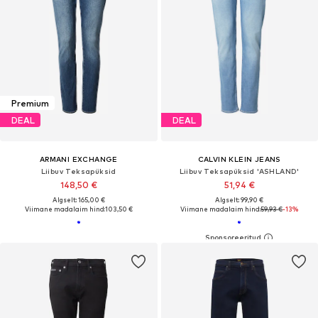
Premium
DEAL
DEAL
ARMANI EXCHANGE
CALVIN KLEIN JEANS
Liibuv Teksapüksid
Liibuv Teksapüksid 'ASHLAND'
148,50 €
51,94 €
Algselt: 165,00 €
Algselt: 99,90 €
Viimane madalaim hind:
103,50 €
Viimane madalaim hind:
59,93 €
-13%