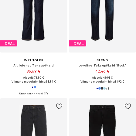
DEAL
DEAL
WRANGLER
BLEND
Alt laienev Teksapüksid
tavaline Teksapüksid 'Rock'
35,69 €
42,46 €
Algselt: 79,90 €
Algselt: 49,95 €
Viimane madalaim hind:
35,94 €
Viimane madalaim hind:
31,92 €
+
1