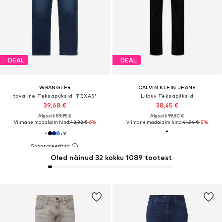
DEAL
DEAL
WRANGLER
CALVIN KLEIN JEANS
tavaline Teksapüksid 'TEXAS'
Liibuv Teksapüksid
39,68 €
38,45 €
Algselt: 89,95 €
Algselt: 99,90 €
Viimane madalaim hind:
42,32 €
-6%
Viimane madalaim hind:
41,94 €
-8%
+
9
Oled näinud 32 kokku 1089 tootest