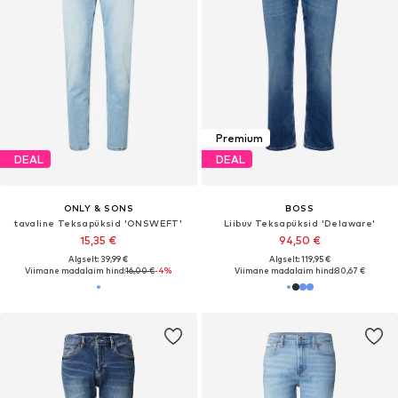
Premium
DEAL
DEAL
ONLY & SONS
BOSS
tavaline Teksapüksid 'ONSWEFT'
Liibuv Teksapüksid 'Delaware'
15,35 €
94,50 €
Algselt: 39,99 €
Algselt: 119,95 €
Viimane madalaim hind:
16,00 €
-4%
Viimane madalaim hind:
80,67 €