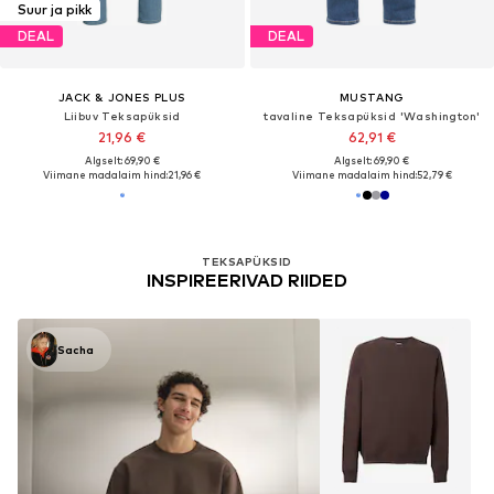
Suur ja pikk
DEAL
DEAL
JACK & JONES PLUS
MUSTANG
Liibuv Teksapüksid
tavaline Teksapüksid 'Washington'
21,96 €
62,91 €
Algselt: 69,90 €
Algselt: 69,90 €
Viimane madalaim hind:
21,96 €
Viimane madalaim hind:
52,79 €
TEKSAPÜKSID
INSPIREERIVAD RIIDED
Sacha