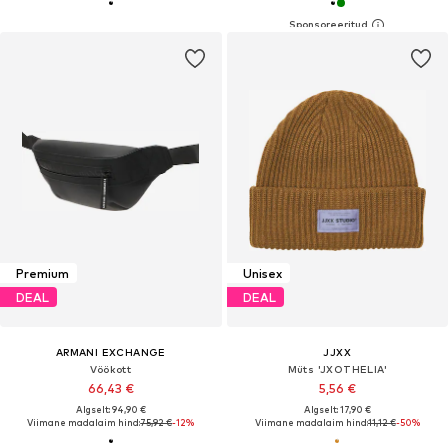
Premium
Unisex
DEAL
DEAL
ARMANI EXCHANGE
JJXX
Vöökott
Müts 'JXOTHELIA'
66,43 €
5,56 €
Algselt: 94,90 €
Algselt: 17,90 €
Viimane madalaim hind:
75,92 €
-12%
Viimane madalaim hind:
11,12 €
-50%