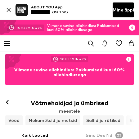
ABOUT YOU App
Mine äppi
(152 700)
Viimane suvine allahindlus: Pakkumised
10
H
35
MIN
48
S
kuni 60% allahindlusega
10
H
35
MIN
48
S
Viimane suvine allahindlus: Pakkumised kuni 60%
allahindlusega
Võtmehoidjad ja ümbrised
meestele
Vööd
Nokamütsid ja mütsid
Sallid ja rätikud
Raha
Kõik tooted
Sinu Deal'id
23