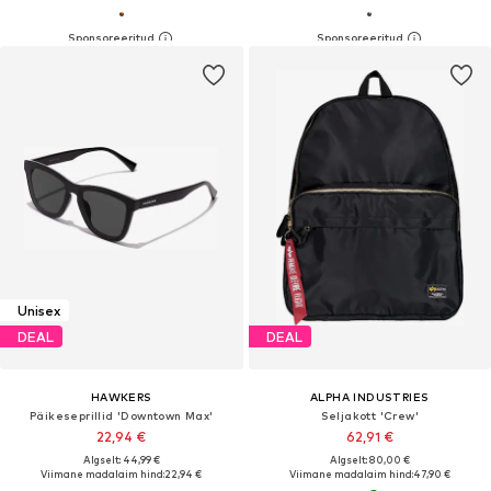
Unisex
DEAL
DEAL
HAWKERS
ALPHA INDUSTRIES
Päikeseprillid 'Downtown Max'
Seljakott 'Crew'
22,94 €
62,91 €
Algselt: 44,99 €
Algselt: 80,00 €
Viimane madalaim hind:
22,94 €
Viimane madalaim hind:
47,90 €