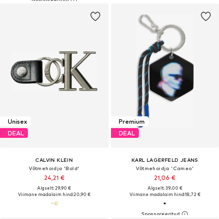
Unisex
Premium
DEAL
DEAL
CALVIN KLEIN
KARL LAGERFELD JEANS
Võtmehoidja 'Bold'
Võtmehoidja 'Cameo'
24,21 €
21,06 €
Algselt: 29,90 €
Algselt: 39,00 €
Viimane madalaim hind:
20,90 €
Viimane madalaim hind:
18,72 €