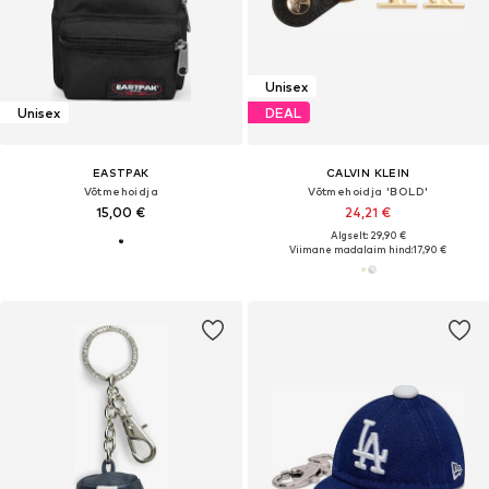
Unisex
Unisex
DEAL
EASTPAK
CALVIN KLEIN
Võtmehoidja
Võtmehoidja 'BOLD'
15,00 €
24,21 €
Algselt: 29,90 €
Viimane madalaim hind:
17,90 €