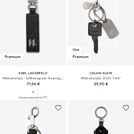
Uus
Premium
Premium
KARL LAGERFELD
CALVIN KLEIN
Võtmehoidja ' K/Monogram Geprägter Schlüsselanhänger '
Võtmehoidja 'DOG TAG'
71,96 €
39,90 €