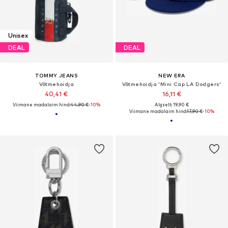
Unisex
DEAL
DEAL
TOMMY JEANS
NEW ERA
Võtmehoidja
Võtmehoidja 'Mini Cap LA Dodgers'
40,41 €
16,11 €
Viimane madalaim hind:
44,90 €
-10%
Algselt: 19,90 €
Viimane madalaim hind:
17,90 €
-10%