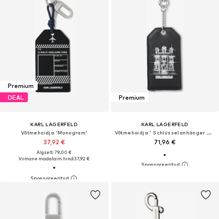
Premium
DEAL
Premium
KARL LAGERFELD
KARL LAGERFELD
Võtmehoidja 'Monogram'
Võtmehoidja ' Schlüsselanhänger mit Maison de Karl-Illustration '
37,92 €
71,96 €
Algselt: 79,00 €
Viimane madalaim hind:
37,92 €