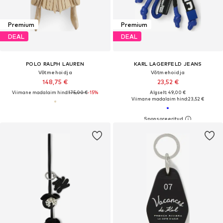
Premium
Premium
DEAL
DEAL
POLO RALPH LAUREN
KARL LAGERFELD JEANS
Võtmehoidja
Võtmehoidja
148,75 €
23,52 €
Viimane madalaim hind:
175,00 €
-15%
Algselt: 49,00 €
Viimane madalaim hind:
23,52 €