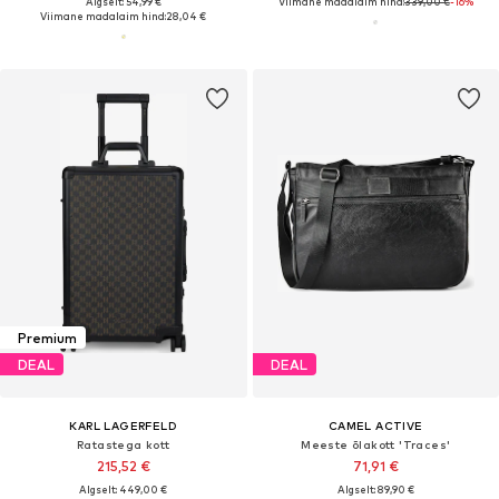
Algselt: 54,99 €
Viimane madalaim hind:
339,00 €
-16%
Viimane madalaim hind:
28,04 €
Premium
DEAL
DEAL
KARL LAGERFELD
CAMEL ACTIVE
Ratastega kott
Meeste õlakott 'Traces'
215,52 €
71,91 €
Algselt: 449,00 €
Algselt: 89,90 €