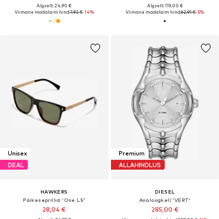
Algselt: 24,90 €
Algselt: 119,00 €
Viimane madalaim hind:
7,92 €
-14%
Viimane madalaim hind:
62,91 €
-5%
Unisex
Premium
DEAL
ALLAHINDLUS
HAWKERS
DIESEL
Päikeseprillid 'One LS'
Analoogkell 'VERT'
28,04 €
285,00 €