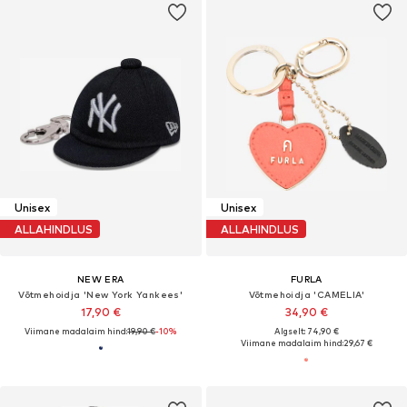
Unisex
Unisex
ALLAHINDLUS
ALLAHINDLUS
NEW ERA
FURLA
Võtmehoidja 'New York Yankees'
Võtmehoidja 'CAMELIA'
17,90 €
34,90 €
Viimane madalaim hind:
19,90 €
-10%
Algselt: 74,90 €
Viimane madalaim hind:
29,67 €