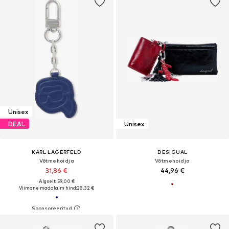
Unisex
DEAL
Unisex
KARL LAGERFELD
DESIGUAL
Võtmehoidja
Võtmehoidja
31,86 €
44,96 €
Algselt: 59,00 €
Viimane madalaim hind:
28,32 €