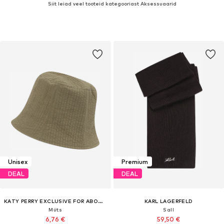
Siit leiad veel tooteid kategooriast Aksessuaarid
Unisex
Premium
DEAL
DEAL
KATY PERRY EXCLUSIVE FOR ABOUT YOU
KARL LAGERFELD
Müts
Sall
6,76 €
59,50 €