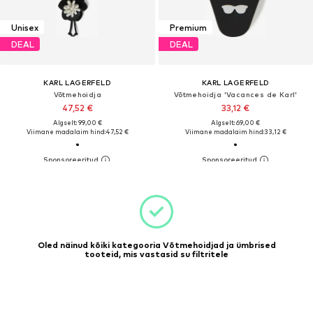
Unisex
Premium
DEAL
DEAL
KARL LAGERFELD
KARL LAGERFELD
Võtmehoidja
Võtmehoidja 'Vacances de Karl'
47,52 €
33,12 €
Algselt: 99,00 €
Algselt: 69,00 €
Viimane madalaim hind:
47,52 €
Viimane madalaim hind:
33,12 €
Oled näinud kõiki kategooria Võtmehoidjad ja ümbrised
tooteid, mis vastasid su filtritele