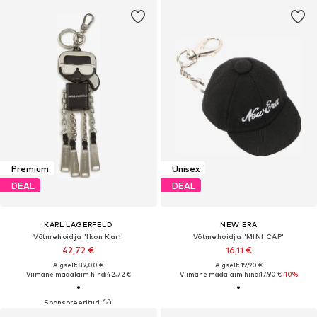
Premium
Unisex
DEAL
DEAL
KARL LAGERFELD
NEW ERA
Võtmehoidja 'Ikon Karl'
Võtmehoidja 'MINI CAP'
42,72 €
16,11 €
Algselt: 89,00 €
Algselt: 19,90 €
Viimane madalaim hind:
42,72 €
Viimane madalaim hind:
17,90 €
-10%