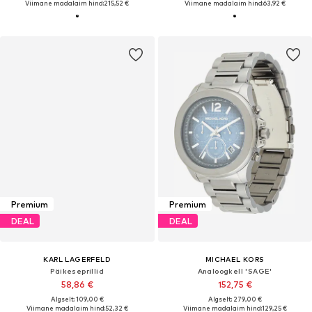
Viimane madalaim hind:
215,52 €
Viimane madalaim hind:
63,92 €
Premium
Premium
DEAL
DEAL
KARL LAGERFELD
MICHAEL KORS
Päikeseprillid
Analoogkell 'SAGE'
58,86 €
152,75 €
Algselt: 109,00 €
Algselt: 279,00 €
Viimane madalaim hind:
52,32 €
Viimane madalaim hind:
129,25 €