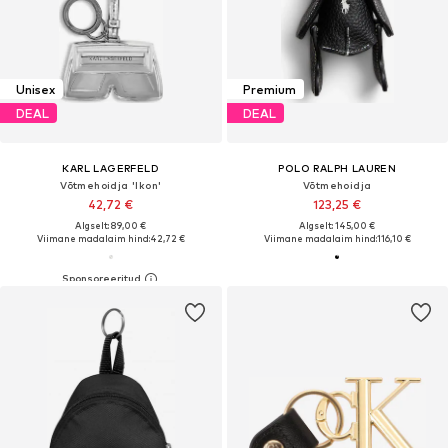
Unisex
Premium
DEAL
DEAL
KARL LAGERFELD
POLO RALPH LAUREN
Võtmehoidja 'Ikon'
Võtmehoidja
42,72 €
123,25 €
Algselt: 89,00 €
Algselt: 145,00 €
Viimane madalaim hind:
42,72 €
Viimane madalaim hind:
116,10 €