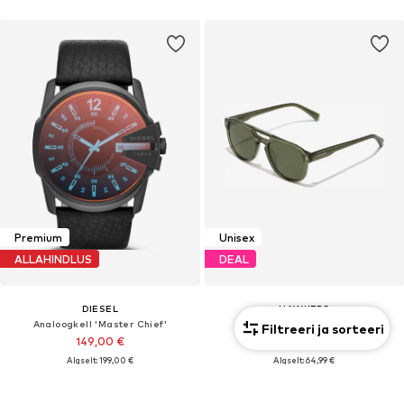
Premium
Unisex
ALLAHINDLUS
DEAL
DIESEL
HAWKERS
Analoogkell 'Master Chief'
Päikeseprillid 'Diver'
Filtreeri ja sorteeri
149,00 €
33,14 €
Algselt: 199,00 €
Algselt: 64,99 €
Viimane madalaim hind:
126,65 €
Viimane madalaim hind:
27,62 €