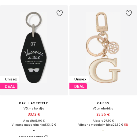
Unisex
Unisex
DEAL
DEAL
KARL LAGERFELD
GUESS
Võtmehoidja
Võtmehoidja
33,12 €
25,56 €
Algselt: 69,00 €
Algselt: 29,90 €
Viimane madalaim hind:
33,12 €
Viimane madalaim hind:
26,90 €
-5%