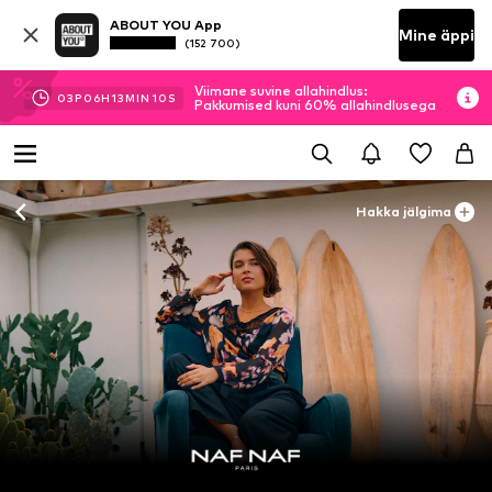
ABOUT YOU App
Mine äppi
(152 700)
Viimane suvine allahindlus:
03
P
06
H
13
MIN
10
S
Pakkumised kuni 60% allahindlusega
Hakka jälgima