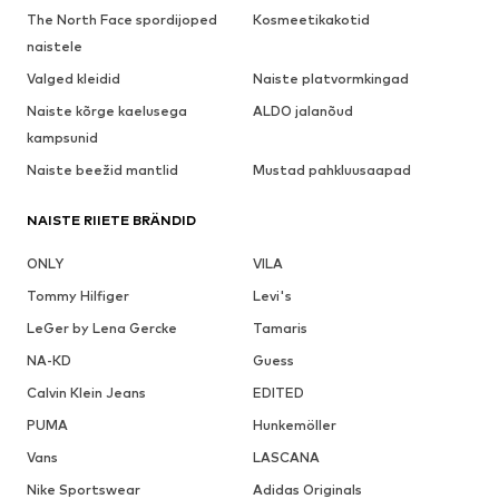
The North Face spordijoped
Kosmeetikakotid
naistele
Valged kleidid
Naiste platvormkingad
Naiste kõrge kaelusega
ALDO jalanõud
kampsunid
Naiste beežid mantlid
Mustad pahkluusaapad
NAISTE RIIETE BRÄNDID
ONLY
VILA
Tommy Hilfiger
Levi's
LeGer by Lena Gercke
Tamaris
NA-KD
Guess
Calvin Klein Jeans
EDITED
PUMA
Hunkemöller
Vans
LASCANA
Nike Sportswear
Adidas Originals