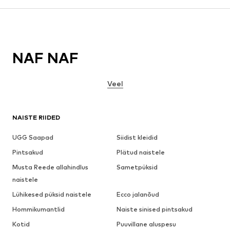
NAF NAF
Veel
NAISTE RIIDED
UGG Saapad
Siidist kleidid
Pintsakud
Plätud naistele
Musta Reede allahindlus
Sametpüksid
naistele
Lühikesed püksid naistele
Ecco jalanõud
Hommikumantlid
Naiste sinised pintsakud
Kotid
Puuvillane aluspesu