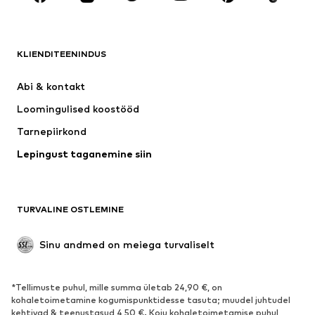
RIIDED
KLIENDITEENINDUS
Uus
Trendikas
Kleidid
Teksapüksid
Abi & kontakt 
Särgid ja topid
Püksid
Loomingulised koostööd
Joped
Kampsunid ja kudumid
Tarnepiirkond
Pesu
Pluusid ja tuunikad
Lepingust taganemine siin
Mantlid
Seelikud
Ujumisriided
Dressipluusid
Pintsakud
Pükskostüümid
TURVALINE OSTLEMINE
Suured suurused
Tulevasele emale
Sündmused
Eksklusiivne
Sinu andmed on meiega turvaliselt
Taaskasutus
*Tellimuste puhul, mille summa ületab 24,90 €, on
JALANÕUD
kohaletoimetamine kogumispunktidesse tasuta; muudel juhtudel
kehtivad & teenustasud 4,50 €. Koju kohaletoimetamise puhul