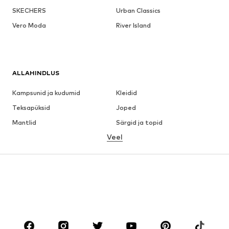
SKECHERS
Urban Classics
Vero Moda
River Island
ALLAHINDLUS
Kampsunid ja kudumid
Kleidid
Teksapüksid
Joped
Mantlid
Särgid ja topid
Veel
Püksid
Pesu
Seelikud
Pluusid ja tuunikad
Dressipluusid
Pintsakud
Ujumisriided
Pükskostüümid
Suured suurused
Tulevasele emale
Jalanõud
Sport
Aksessuaarid
Premium