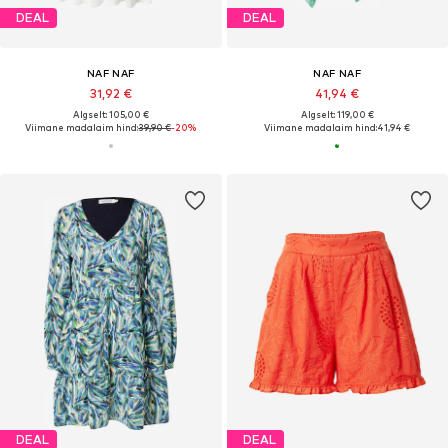
DEAL
DEAL
NAF NAF
NAF NAF
31,92 €
41,94 €
Algselt: 105,00 €
Algselt: 119,00 €
Viimane madalaim hind:
39,90 €
-20%
Viimane madalaim hind:
41,94 €
DEAL
DEAL