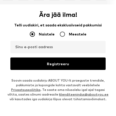
Ära jää ilma!
Telli uudiskiri, et saada eksklusiivseid pakkumisi
Naistele
Meestele
Sinu e-posti aadress
Registreeru
Soovin saada uudiskirju ABOUT YOU-lt praeguste trendide,
pakkumiste ja kupongide kohta vastavalt veebilehele
Privaatsuspoliitika
. Te saate oma nõusoleku igal ajal tagasi
võtta, saates sõnumi aadressile
klienditeenindus@aboutyou.ee
või kasutades iga uudiskirja lõpus olevat tühistamisvõimalust.