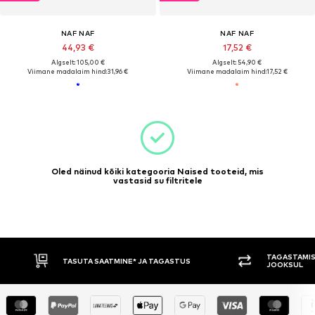
NAF NAF
NAF NAF
44,93 €
17,52 €
Algselt: 105,00 €
Algselt: 54,90 €
Viimane madalaim hind:
31,96 €
Viimane madalaim hind:
17,52 €
Oled näinud kõiki kategooria Naised tooteid, mis
vastasid su filtritele
TAGASTAMISE
TASUTA SAATMINE* JA TAGASTUS
JOOKSUL