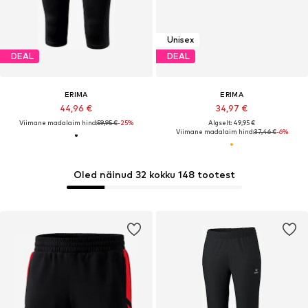
Unisex
DEAL
DEAL
ERIMA
ERIMA
44,96 €
34,97 €
Viimane madalaim hind:
59,95 €
-25%
Algselt: 49,95 €
Viimane madalaim hind:
37,46 €
-6%
Oled näinud 32 kokku 148 tootest