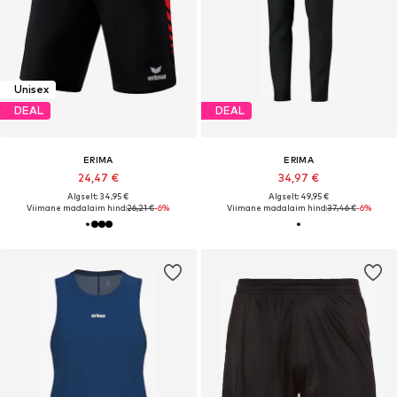
Unisex
DEAL
DEAL
ERIMA
ERIMA
24,47 €
34,97 €
Algselt: 34,95 €
Algselt: 49,95 €
Viimane madalaim hind:
26,21 €
-6%
Viimane madalaim hind:
37,46 €
-6%