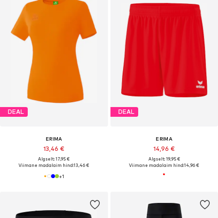
DEAL
DEAL
ERIMA
ERIMA
13,46 €
14,96 €
Algselt: 17,95 €
Algselt: 19,95 €
Viimane madalaim hind:
13,46 €
Viimane madalaim hind:
14,96 €
+
1