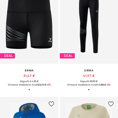
DEAL
DEAL
ERIMA
ERIMA
31,47 €
41,97 €
Algselt: 44,95 €
Algselt: 59,95 €
Viimane madalaim hind:
33,71 €
-6%
Viimane madalaim hind:
44,96 €
-6%