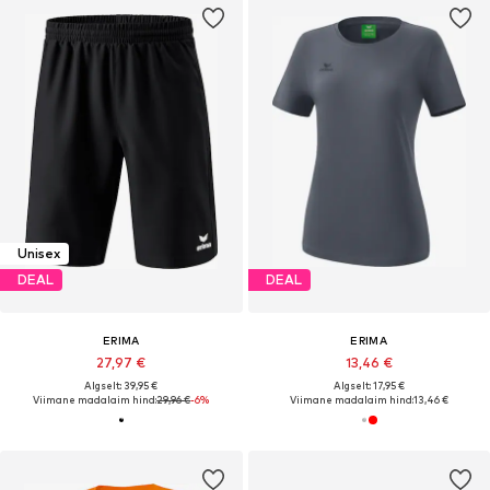
Unisex
DEAL
DEAL
ERIMA
ERIMA
27,97 €
13,46 €
Algselt: 39,95 €
Algselt: 17,95 €
Viimane madalaim hind:
29,96 €
-6%
Viimane madalaim hind:
13,46 €