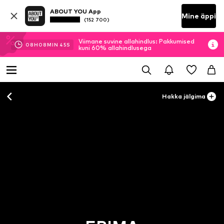
ABOUT YOU App
Mine äppi
(152 700)
Viimane suvine allahindlus: Pakkumised
08
H
08
MIN
43
S
kuni 60% allahindlusega
Hakka jälgima