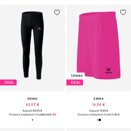
Unisex
DEAL
DEAL
ERIMA
ERIMA
62,97 €
14,96 €
Algselt: 89,95 €
Algselt: 19,95 €
Viimane madalaim hind:
67,46 €
-6%
Viimane madalaim hind:
14,96 €