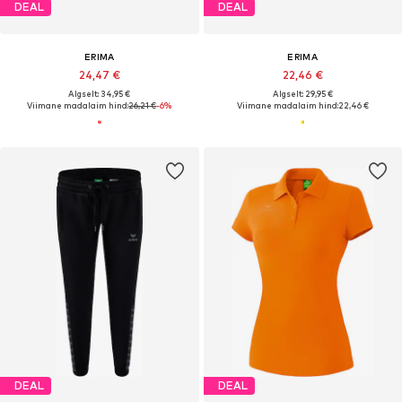
DEAL
DEAL
ERIMA
ERIMA
24,47 €
22,46 €
Algselt: 34,95 €
Algselt: 29,95 €
Viimane madalaim hind:
26,21 €
-6%
Viimane madalaim hind:
22,46 €
DEAL
DEAL