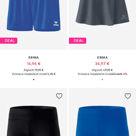
DEAL
DEAL
ERIMA
ERIMA
14,96 €
34,97 €
Algselt: 19,95 €
Algselt: 49,95 €
Viimane madalaim hind:
14,96 €
Viimane madalaim hind:
37,46 €
-6%