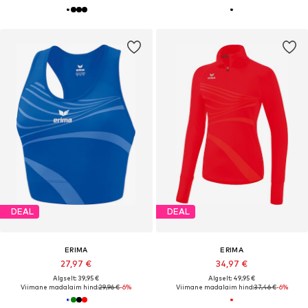
DEAL
DEAL
ERIMA
ERIMA
27,97 €
34,97 €
Algselt: 39,95 €
Algselt: 49,95 €
Viimane madalaim hind:
29,96 €
-6%
Viimane madalaim hind:
37,46 €
-6%