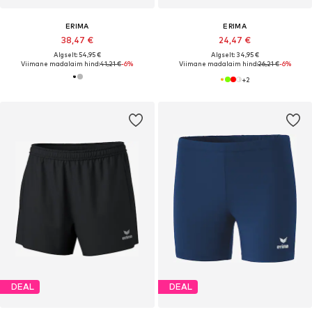
ERIMA
ERIMA
38,47 €
24,47 €
Algselt: 54,95 €
Algselt: 34,95 €
Viimane madalaim hind:
41,21 €
-6%
Viimane madalaim hind:
26,21 €
-6%
+
2
DEAL
DEAL