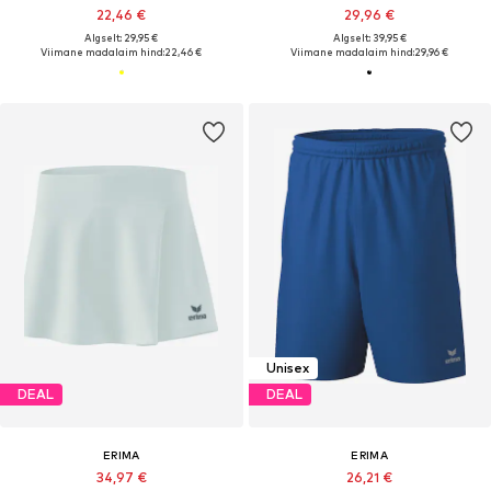
22,46 €
29,96 €
Algselt: 29,95 €
Algselt: 39,95 €
Viimane madalaim hind:
22,46 €
Viimane madalaim hind:
29,96 €
Unisex
DEAL
DEAL
ERIMA
ERIMA
34,97 €
26,21 €