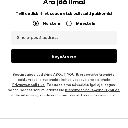
Ära jää ilma!
Telli uudiskiri, et saada eksklusiivseid pakkumisi
Naistele
Meestele
Sinu e-posti aadress
Registreeru
Soovin saada uudiskirju ABOUT YOU-lt praeguste trendide,
pakkumiste ja kupongide kohta vastavalt veebilehele
Privaatsuspoliitika
. Te saate oma nõusoleku igal ajal tagasi
võtta, saates sõnumi aadressile
klienditeenindus@aboutyou.ee
või kasutades iga uudiskirja lõpus olevat tühistamisvõimalust.