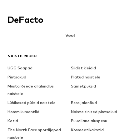
DeFacto
Veel
NAISTE RIIDED
UGG Saapad
Siidist kleidid
Pintsakud
Plätud naistele
Musta Reede allahindlus
Sametpüksid
naistele
Lühikesed püksid naistele
Ecco jalanõud
Hommikumantlid
Naiste sinised pintsakud
Kotid
Puuvillane aluspesu
The North Face spordijoped
Kosmeetikakotid
naistele