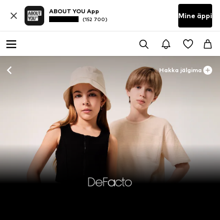
ABOUT YOU App
Mine äppi
(152 700)
Hakka jälgima