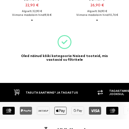
22,90 €
26,90 €
Algselt: 32,90 €
Algselt: 36,90 €
Viimane madalaim hind:
9,16 €
Viimane madalaim hind:
10,76 €
Oled näinud kõiki kategooria Naised tooteid, mis
vastasid su filtritele
TAGASTAMIS
TASUTA SAATMINE* JA TAGASTUS
JOOKSUL