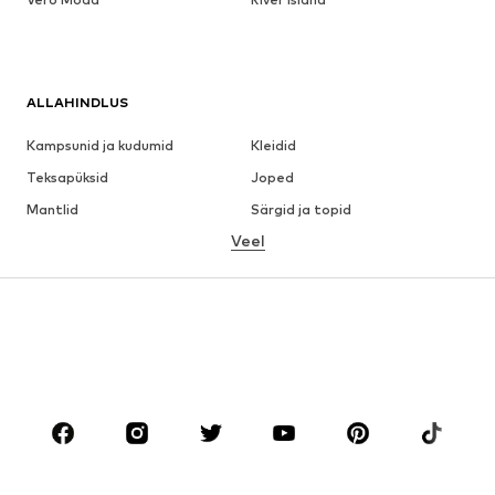
ALLAHINDLUS
Kampsunid ja kudumid
Kleidid
Teksapüksid
Joped
Mantlid
Särgid ja topid
Veel
Püksid
Pesu
Seelikud
Pluusid ja tuunikad
Dressipluusid
Pintsakud
Ujumisriided
Pükskostüümid
Suured suurused
Tulevasele emale
Jalanõud
Sport
Aksessuaarid
Premium
RIIDED