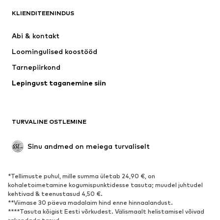
KLIENDITEENINDUS
Uus
Trendikas
Kleidid
Teksapüksid
Abi & kontakt 
Särgid ja topid
Püksid
Loomingulised koostööd
Joped
Kampsunid ja kudumid
Tarnepiirkond
Pesu
Pluusid ja tuunikad
Lepingust taganemine siin
Mantlid
Seelikud
Ujumisriided
Dressipluusid
Pintsakud
Pükskostüümid
TURVALINE OSTLEMINE
Suured suurused
Tulevasele emale
Sündmused
Eksklusiivne
Sinu andmed on meiega turvaliselt
Taaskasutus
*Tellimuste puhul, mille summa ületab 24,90 €, on
JALANÕUD
kohaletoimetamine kogumispunktidesse tasuta; muudel juhtudel
kehtivad & teenustasud 4,50 €.
Uus
Trendikas
**Viimase 30 päeva madalaim hind enne hinnaalandust.
****Tasuta kõigist Eesti võrkudest. Välismaalt helistamisel võivad
Vabaaja jalanõud
Pahkluusaapad