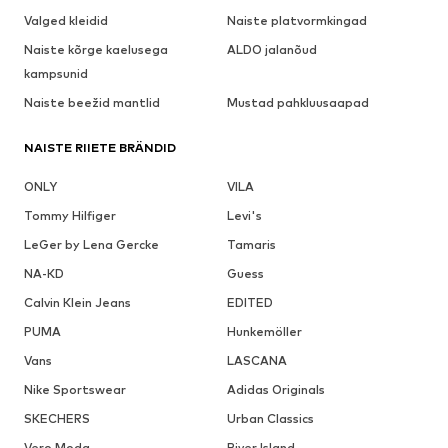
Valged kleidid
Naiste platvormkingad
Naiste kõrge kaelusega
ALDO jalanõud
kampsunid
Naiste beežid mantlid
Mustad pahkluusaapad
NAISTE RIIETE BRÄNDID
ONLY
VILA
Tommy Hilfiger
Levi's
LeGer by Lena Gercke
Tamaris
NA-KD
Guess
Calvin Klein Jeans
EDITED
PUMA
Hunkemöller
Vans
LASCANA
Nike Sportswear
Adidas Originals
SKECHERS
Urban Classics
Vero Moda
River Island