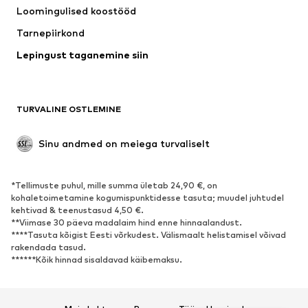
Loomingulised koostööd
Joped
Kampsunid ja kudumid
Tarnepiirkond
Pesu
Pluusid ja tuunikad
Lepingust taganemine siin
Mantlid
Seelikud
Ujumisriided
Dressipluusid
Pintsakud
Pükskostüümid
TURVALINE OSTLEMINE
Suured suurused
Tulevasele emale
Sündmused
Eksklusiivne
Sinu andmed on meiega turvaliselt
Taaskasutus
*Tellimuste puhul, mille summa ületab 24,90 €, on
JALANÕUD
kohaletoimetamine kogumispunktidesse tasuta; muudel juhtudel
kehtivad & teenustasud 4,50 €.
Uus
Trendikas
**Viimase 30 päeva madalaim hind enne hinnaalandust.
****Tasuta kõigist Eesti võrkudest. Välismaalt helistamisel võivad
Vabaaja jalanõud
Pahkluusaapad
rakendada tasud.
Kontsasaapad ja -kingad
Saapad
******Kõik hinnad sisaldavad käibemaksu.
Sandaalid
Poolsaapad
Spordijalatsid
Baleriinad