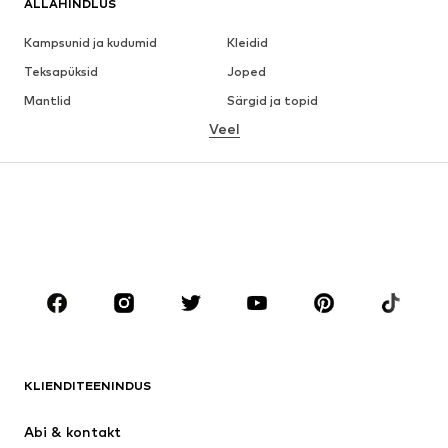
ALLAHINDLUS
Kampsunid ja kudumid
Kleidid
Teksapüksid
Joped
Mantlid
Särgid ja topid
Veel
Püksid
Pesu
Seelikud
Pluusid ja tuunikad
Dressipluusid
Pintsakud
Ujumisriided
Pükskostüümid
Suured suurused
Tulevasele emale
Jalanõud
Sport
Aksessuaarid
Premium
RIIDED
KLIENDITEENINDUS
Uus
Trendikas
Kleidid
Teksapüksid
Abi & kontakt 
Särgid ja topid
Püksid