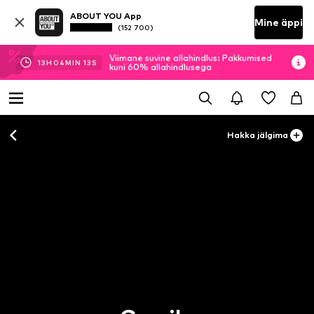
ABOUT YOU App
Mine äppi
(152 700)
Viimane suvine allahindlus: Pakkumised
13
H
04
MIN
12
S
kuni 60% allahindlusega
Hakka jälgima