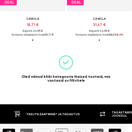
DEAL
DEAL
CAWILA
CAWILA
18,71 €
31,47 €
Algselt: 24,95 €
Algselt: 44,95 €
Viimane madalaim hind:
18,71 €
Viimane madalaim hind:
33,71 €
-6%
Oled näinud kõiki kategooria Naised tooteid, mis
vastasid su filtritele
TAGASTAMIS
TASUTA SAATMINE* JA TAGASTUS
JOOKSUL