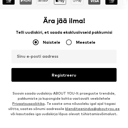
Ära jää ilma!
Telli uudiskiri, et saada eksklusiivseid pakkumisi
Naistele
Meestele
Sinu e-posti aadress
Registreeru
Soovin saada uudiskirju ABOUT YOU-lt praeguste trendide,
pakkumiste ja kupongide kohta vastavalt veebilehele
Privaatsuspoliitika
. Te saate oma nõusoleku igal ajal tagasi
võtta, saates sõnumi aadressile
klienditeenindus@aboutyou.ee
või kasutades iga uudiskirja lõpus olevat tühistamisvõimalust.