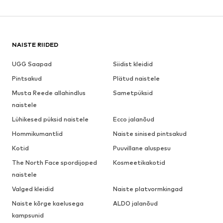
NAISTE RIIDED
UGG Saapad
Siidist kleidid
Pintsakud
Plätud naistele
Musta Reede allahindlus
Sametpüksid
naistele
Lühikesed püksid naistele
Ecco jalanõud
Hommikumantlid
Naiste sinised pintsakud
Kotid
Puuvillane aluspesu
The North Face spordijoped
Kosmeetikakotid
naistele
Valged kleidid
Naiste platvormkingad
Naiste kõrge kaelusega
ALDO jalanõud
kampsunid