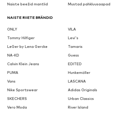
Naiste beežid mantlid
Mustad pahkluusaapad
NAISTE RIIETE BRÄNDID
ONLY
VILA
Tommy Hilfiger
Levi's
LeGer by Lena Gercke
Tamaris
NA-KD
Guess
Calvin Klein Jeans
EDITED
PUMA
Hunkemöller
Vans
LASCANA
Nike Sportswear
Adidas Originals
SKECHERS
Urban Classics
Vero Moda
River Island