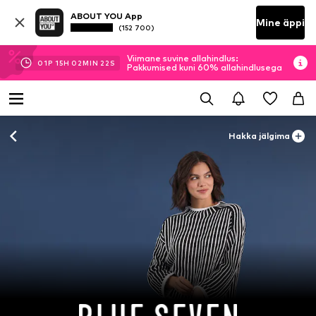
ABOUT YOU App
Mine äppi
(152 700)
Viimane suvine allahindlus:
01
P
15
H
02
MIN
20
S
Pakkumised kuni 60% allahindlusega
Hakka jälgima