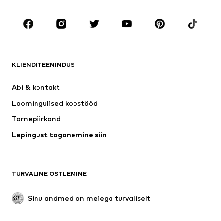
RIIDED
Uus
Trendikas
Särgid
Teksapüksid
KLIENDITEENINDUS
Joped
Dressid
Püksid
Pluusid
Abi & kontakt 
Pesu
Kampsunid ja kudumid
Loomingulised koostööd
Ülikonnad ja pintsakud
Mantlid
Tarnepiirkond
Ujumisriided
Suured suurused
Lepingust taganemine siin
Sündmused
Eksklusiivne
Taaskasutus
JALANÕUD
TURVALINE OSTLEMINE
Uus
Trendikas
Sinu andmed on meiega turvaliselt
Saapad
Vabaaja jalanõud