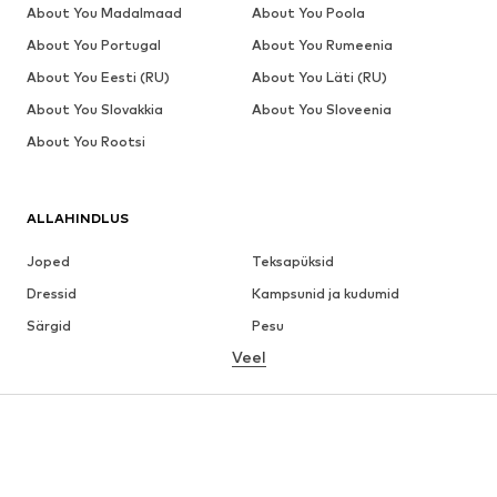
About You Madalmaad
About You Poola
About You Portugal
About You Rumeenia
About You Eesti (RU)
About You Läti (RU)
About You Slovakkia
About You Sloveenia
About You Rootsi
ALLAHINDLUS
Joped
Teksapüksid
Dressid
Kampsunid ja kudumid
Särgid
Pesu
Veel
Püksid
Pluusid
Mantlid
Ülikonnad ja pintsakud
Ujumisriided
Suured suurused
Jalanõud
Sport
Aksessuaarid
Premium