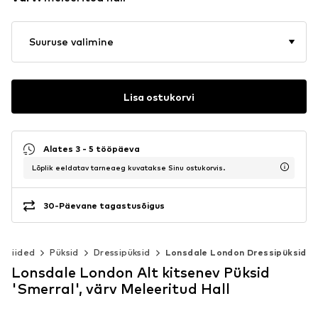
Suuruse valimine
Lisa ostukorvi
Alates 3 - 5 tööpäeva
Lõplik eeldatav tarneaeg kuvatakse Sinu ostukorvis.
30-Päevane tagastusõigus
Riided
Püksid
Dressipüksid
Lonsdale London Dressipüksid
Lonsdale London Alt kitsenev Püksid
'Smerral', värv Meleeritud Hall