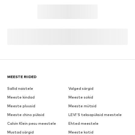
MEESTE RIIDED
Sallid naistele
Valged särgid
Meeste kindad
Meeste sokid
Meeste pluusid
Meeste mütsid
Meeste chino püksid
LEVI'S teksapüksid meestele
Calvin Klein pesu meestele
Ehted meestele
Mustad särgid
Meeste kotid