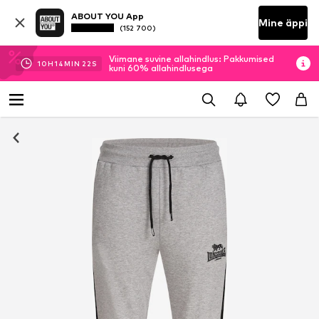
ABOUT YOU App
Mine äppi
(152 700)
Viimane suvine allahindlus: Pakkumised
10
H
14
MIN
21
S
kuni 60% allahindlusega