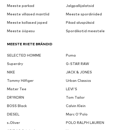
Meeste parkad
Jalgpallijalatsid
Meeste villased mantlid
Meeste spordiriided
Meeste kollased joped
Pikad aluspüksid
Meeste ööpesu
Spordikotid meestele
MEESTE RIIETE BRÄNDID
SELECTED HOMME
Puma
Superdry
G-STAR RAW
NIKE
JACK & JONES
Tommy Hilfiger
Urban Classics
Mister Tee
LEVI'S
DRYKORN
Tom Tailor
BOSS Black
Calvin Klein
DIESEL
Marc O'Polo
s.Oliver
POLO RALPH LAUREN