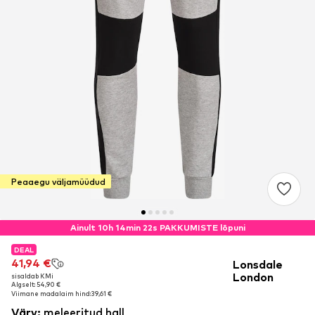
Peaaegu väljamüüdud
Ainult 10h 14min 21s PAKKUMISTE lõpuni
DEAL
DEAL
41,94 €
41,94 €
Lonsdale
London
sisaldab KMi
sisaldab KMi
Algselt: 54,90 €
Algselt: 54,90 €
Viimane madalaim hind:
Viimane madalaim hind:
39,61 €
39,61 €
Värv
:
meleeritud hall