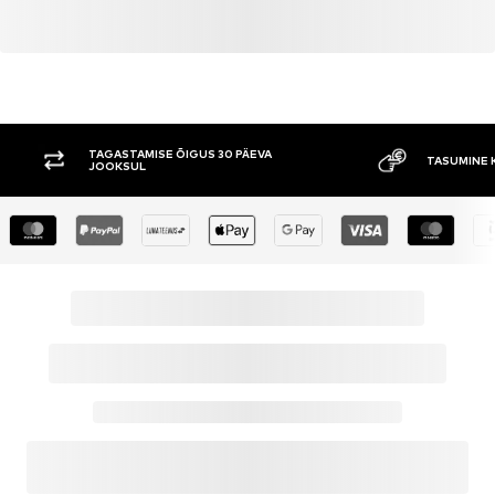
E ÕIGUS 30 PÄEVA
TASUMINE KAUBA KÄTTESAAMISEL