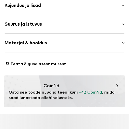
Kujundus ja lisad
Kahevärviline
Suurus ja istuvus
Dressikangas
Veniv vöökoht
Pikkus: Pikk
Pehme materjal
Materjal & hooldus
Istuvus: Alt kitsenev
Toote nr.
LSD0045001000001
Suuruste tabel
Materjal: 80% Puuvill, 20% Polüester - PES
Teata õigusalasest murest
Päritoluriik: India
Coin'id
Osta see toode nüüd ja teeni kuni 
+42 Coin'id
, mida 
saad lunastada allahindlusteks.