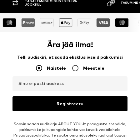
TAGASTAMISE ÕIGUS 30 PÄEVA
TASUMINE 
JOOKSUL
Ära jää ilma!
Telli uudiskiri, et saada eksklusiivseid pakkumisi
Naistele
Meestele
Sinu e-posti aadress
Registreeru
Soovin saada uudiskirju ABOUT YOU-lt praeguste trendide,
pakkumiste ja kupongide kohta vastavalt veebilehele
Privaatsuspoliitika
. Te saate oma nõusoleku igal ajal tagasi