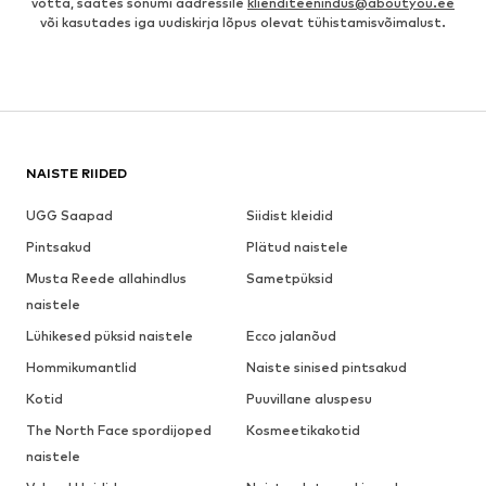
võtta, saates sõnumi aadressile
klienditeenindus@aboutyou.ee
või kasutades iga uudiskirja lõpus olevat tühistamisvõimalust.
NAISTE RIIDED
UGG Saapad
Siidist kleidid
Pintsakud
Plätud naistele
Musta Reede allahindlus
Sametpüksid
naistele
Lühikesed püksid naistele
Ecco jalanõud
Hommikumantlid
Naiste sinised pintsakud
Kotid
Puuvillane aluspesu
The North Face spordijoped
Kosmeetikakotid
naistele