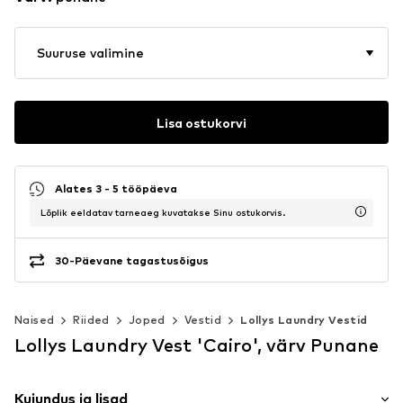
Suuruse valimine
Lisa ostukorvi
Alates 3 - 5 tööpäeva
Lõplik eeldatav tarneaeg kuvatakse Sinu ostukorvis.
30-Päevane tagastusõigus
Naised
Riided
Joped
Vestid
Lollys Laundry Vestid
Lollys Laundry Vest 'Cairo', värv Punane
Kujundus ja lisad