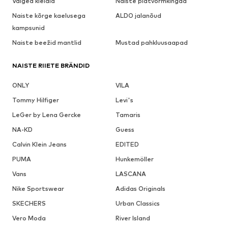
Valged kleidid
Naiste platvormkingad
Naiste kõrge kaelusega
ALDO jalanõud
kampsunid
Naiste beežid mantlid
Mustad pahkluusaapad
NAISTE RIIETE BRÄNDID
ONLY
VILA
Tommy Hilfiger
Levi's
LeGer by Lena Gercke
Tamaris
NA-KD
Guess
Calvin Klein Jeans
EDITED
PUMA
Hunkemöller
Vans
LASCANA
Nike Sportswear
Adidas Originals
SKECHERS
Urban Classics
Vero Moda
River Island