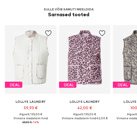
SULLE VÕIB SAMUTI MEELDIDA
Sarnased tooted
DEAL
DEAL
DEAL
LOLLYS LAUNDRY
LOLLYS LAUNDRY
LOLLYS
59,93 €
42,00 €
100
Algselt: 135,00 €
Algselt: 135,00 €
Algselt
Viimane madalaim hind:
Viimane madalaim hind:
42,00 €
Viimane madal
69,93 €
-14%