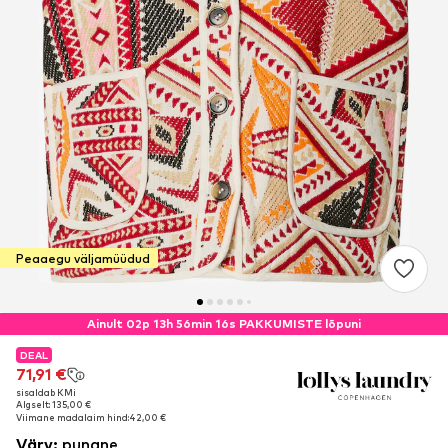
Peaaegu väljamüüdud
Ainult 02p 13h 56min 15s PAKKUMISTE lõpuni
DEAL
DEAL
71,91 €
71,91 €
sisaldab KMi
sisaldab KMi
Algselt: 135,00 €
Algselt: 135,00 €
Viimane madalaim hind:
Viimane madalaim hind:
42,00 €
42,00 €
Värv
:
punane