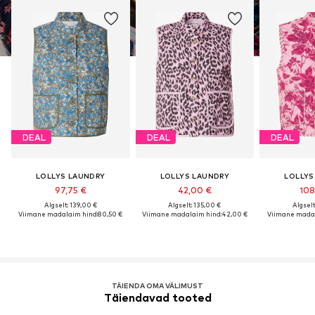
DEAL
DEAL
DEAL
LOLLYS LAUNDRY
LOLLYS LAUNDRY
LOLLYS
97,75 €
42,00 €
108
Algselt: 139,00 €
Algselt: 135,00 €
Algselt
Viimane madalaim hind:
80,50 €
Viimane madalaim hind:
42,00 €
Viimane madal
TÄIENDA OMA VÄLIMUST
Täiendavad tooted