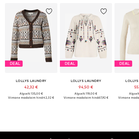
DEAL
DEAL
DEAL
LOLLYS LAUNDRY
LOLLYS LAUNDRY
LOLLYS
42,32 €
94,50 €
55
Algselt: 135,00 €
Algselt: 119,00 €
Algselt
Viimane madalaim hind:
42,32 €
Viimane madalaim hind:
67,92 €
Viimane madal