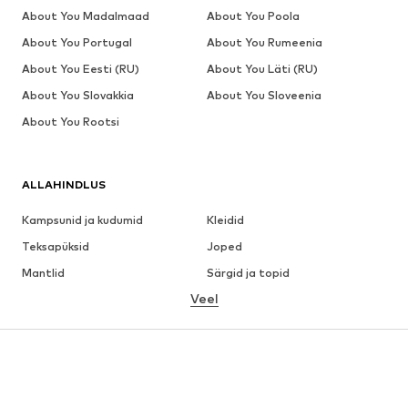
About You Madalmaad
About You Poola
About You Portugal
About You Rumeenia
About You Eesti (RU)
About You Läti (RU)
About You Slovakkia
About You Sloveenia
About You Rootsi
ALLAHINDLUS
Kampsunid ja kudumid
Kleidid
Teksapüksid
Joped
Mantlid
Särgid ja topid
Veel
Püksid
Pesu
Seelikud
Pluusid ja tuunikad
Dressipluusid
Pintsakud
Ujumisriided
Pükskostüümid
Suured suurused
Tulevasele emale