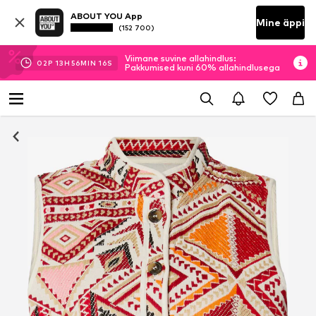
ABOUT YOU App
Mine äppi
(152 700)
Viimane suvine allahindlus:
02
P
13
H
56
MIN
15
S
Pakkumised kuni 60% allahindlusega