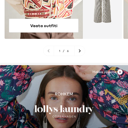
Vaata outfiti
1
/
6
Hakka jälgima
ROHKEM