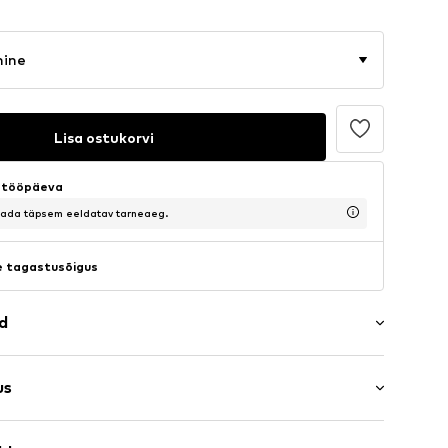
mine
Lisa ostukorvi
5 tööpäeva
saada täpsem eeldatav tarneaeg.
 tagastusõigus
ad
r
us
s: Pikad varrukad