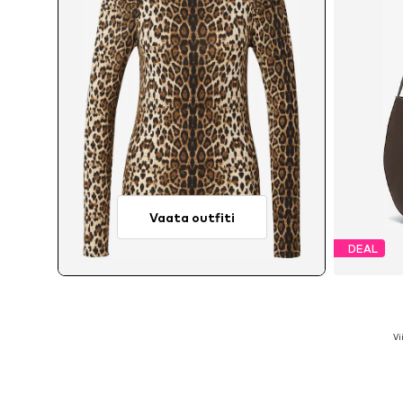
Vaata outfiti
DEAL
Vi
Sa