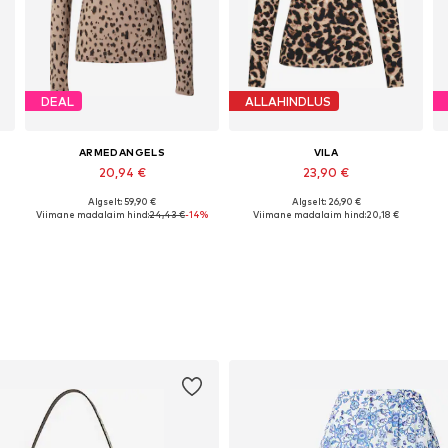
DEAL
ALLAHINDLUS
ARMEDANGELS
VILA
20,94 €
23,90 €
Algselt: 59,90 €
Algselt: 26,90 €
ad suurused: XS, S, M, L, XL, XXL
Saadaolevad suurused: XS, S, M, L, XL, XXL
Saadaolevad suurused: XS, S, M, L, XL, XXL
Viimane madalaim hind:
24,43 €
-14%
Viimane madalaim hind:
20,18 €
Lisa ostukorvi
Lisa ostukorvi