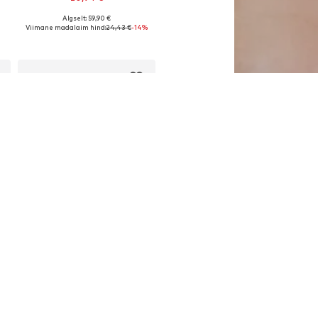
Algselt: 59,90 €
L
Saadaolevad suurused: S, L, XL
Viimane madalaim hind:
24,43 €
-14%
Lisa ostukorvi
DEAL
LOLLYS LAUNDRY
67,92 €
Algselt: 99,90 €
40, 42, 44
Saadaolevad suurused: XS, S, M, L, XL, XXL
Viimane madalaim hind:
67,92 €
Lisa ostukorvi