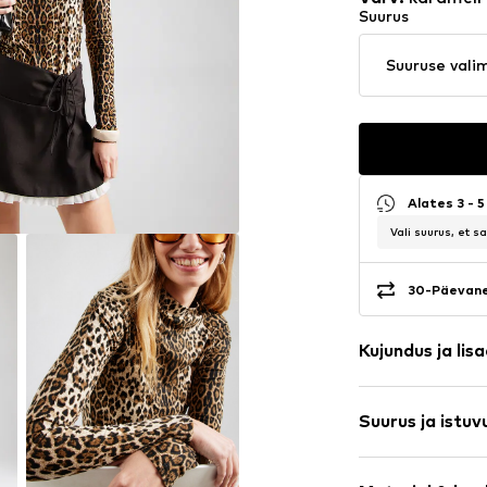
Suurus
Suuruse vali
Alates 3 - 
Vali suurus, et 
30-Päevane
Kujundus ja lis
Loomamuste
Suurus ja istuv
Trikotaažriie
Kõrge krae
Varruka pikku
Tepitud ääris