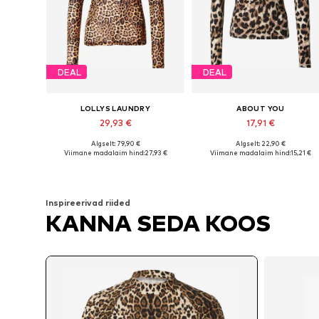
DEAL
DEAL
LOLLYS LAUNDRY
ABOUT YOU
29,93 €
17,91 €
Algselt: 79,90 €
Algselt: 22,90 €
Saadaolevad suurused: XS, S, M, L, XL, XXL
Saadaolev
Viimane madalaim hind:
27,93 €
Viimane madalaim hind:
15,21 €
Lisa ostukorvi
Lisa ostukorvi
Inspireerivad riided
KANNA SEDA KOOS