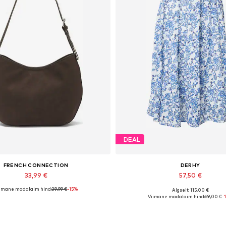
DEAL
FRENCH CONNECTION
DERHY
33,99 €
57,50 €
imane madalaim hind:
39,99 €
-15%
Algselt: 115,00 €
adaolevad suurused: One Size
Saadaolevad suurused: 40
Viimane madalaim hind:
69,00 €
-
Lisa ostukorvi
Lisa ostukorvi