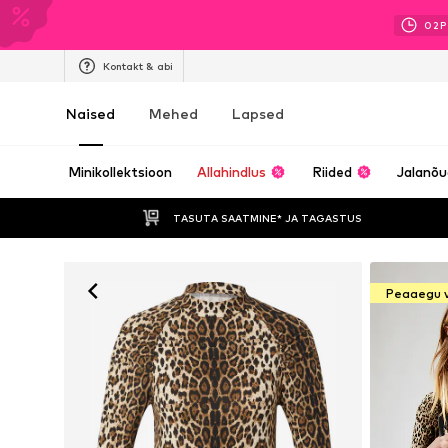
02
P
Kontakt & abi
Naised
Mehed
Lapsed
Minikollektsioon
Allahindlus
Riided
Jalanõ
TASUTA SAATMINE* JA TAGASTUS 
Peaaegu 