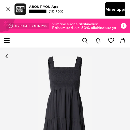
ABOUT YOU App
Mine äppi
(152 700)
Viimane suvine allahindlus:
02
P
15
H
02
MIN
28
S
Pakkumised kuni 60% allahindlusega