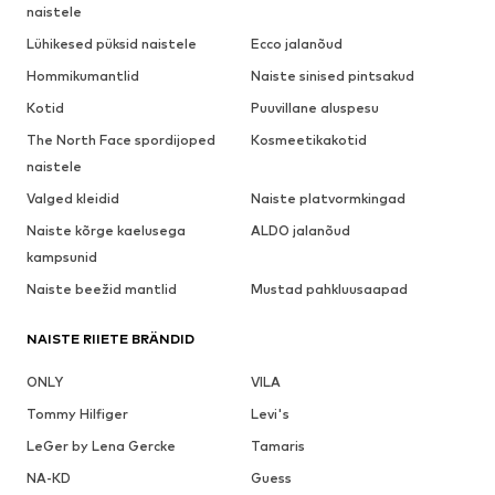
naistele
Lühikesed püksid naistele
Ecco jalanõud
Hommikumantlid
Naiste sinised pintsakud
Kotid
Puuvillane aluspesu
The North Face spordijoped
Kosmeetikakotid
naistele
Valged kleidid
Naiste platvormkingad
Naiste kõrge kaelusega
ALDO jalanõud
kampsunid
Naiste beežid mantlid
Mustad pahkluusaapad
NAISTE RIIETE BRÄNDID
ONLY
VILA
Tommy Hilfiger
Levi's
LeGer by Lena Gercke
Tamaris
NA-KD
Guess