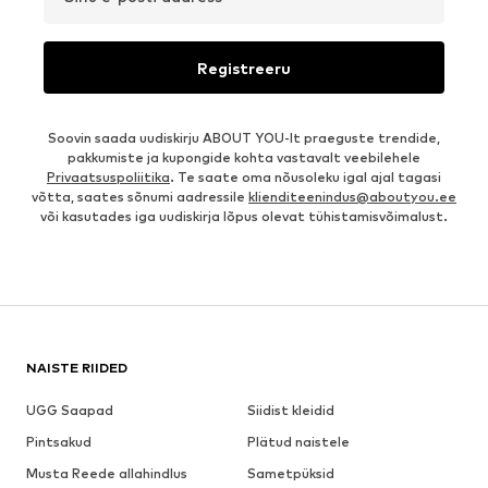
Registreeru
Soovin saada uudiskirju ABOUT YOU-lt praeguste trendide,
pakkumiste ja kupongide kohta vastavalt veebilehele
Privaatsuspoliitika
. Te saate oma nõusoleku igal ajal tagasi
võtta, saates sõnumi aadressile
klienditeenindus@aboutyou.ee
või kasutades iga uudiskirja lõpus olevat tühistamisvõimalust.
NAISTE RIIDED
UGG Saapad
Siidist kleidid
Pintsakud
Plätud naistele
Musta Reede allahindlus
Sametpüksid