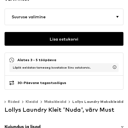
Suuruse valimine
Lisa ostukorvi
Alates 3 - 5 tööpäeva
Lõplik eeldatav tarneaeg kuvatakse Sinu ostukorvis.
30-Päevane tagastusõigus
ed
Riided
Kleidid
Maksikleidid
Lollys Laundry Maksikleidid
Lollys Laundry Kleit 'Nuda', värv Must
Kujundus ja lisad