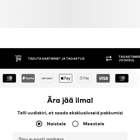
TAGASTAMIS
TASUTA SAATMINE* JA TAGASTUS
JOOKSUL
Ära jää ilma!
Telli uudiskiri, et saada eksklusiivseid pakkumisi
Naistele
Meestele
Sinu e-posti aadress