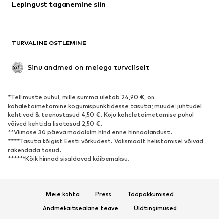
Lepingust taganemine siin
Mantlid
Seelikud
Ujumisriided
Dressipluusid
Pintsakud
Pükskostüümid
TURVALINE OSTLEMINE
Suured suurused
Tulevasele emale
Sündmused
Eksklusiivne
Sinu andmed on meiega turvaliselt
Taaskasutus
*Tellimuste puhul, mille summa ületab 24,90 €, on
JALANÕUD
kohaletoimetamine kogumispunktidesse tasuta; muudel juhtudel
kehtivad & teenustasud 4,50 €. Koju kohaletoimetamise puhul
Uus
Trendikas
võivad kehtida lisatasud 2,50 €.
**Viimase 30 päeva madalaim hind enne hinnaalandust.
Vabaaja jalanõud
Pahkluusaapad
****Tasuta kõigist Eesti võrkudest. Välismaalt helistamisel võivad
Kontsasaapad ja -kingad
Saapad
rakendada tasud.
******Kõik hinnad sisaldavad käibemaksu.
Sandaalid
Poolsaapad
Spordijalatsid
Baleriinad
Plätud
Toasussid
Meie kohta
Press
Tööpakkumised
Eksklusiivne
Andmekaitsealane teave
Üldtingimused