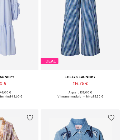
DEAL
LAUNDRY
LOLLYS LAUNDRY
60 €
114,75 €
149,00 €
Algselt: 135,00 €
used: 34, 36, 38
Saadaolevad suurused: 36, 38, 40, 42, 44
im hind:
43,60 €
Viimane madalaim hind:
95,20 €
tukorvi
Lisa ostukorvi