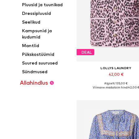
Pluusid ja tuunikad
Dressipluusid
Seelikud
Kampsunid ja
kudumid
Mantlid
DEAL
Pükskostüümid
Suured suurused
LOLLYS LAUNDRY
Sündmused
42,00 €
Allahindlus
Algselt: 135,00 €
Saadaolevad suurused: S, M, L,
Viimane madalaim hind:
42,00 
Lisa ostukorvi