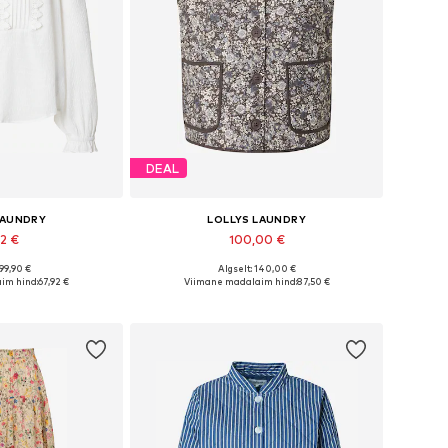
DEAL
LAUNDRY
LOLLYS LAUNDRY
92 €
100,00 €
 99,90 €
Algselt: 140,00 €
 XS, S, M, L, XL, XXL
Saadaolevad suurused: XS, S, M, XL, XXL
im hind:
67,92 €
Viimane madalaim hind:
87,50 €
tukorvi
Lisa ostukorvi