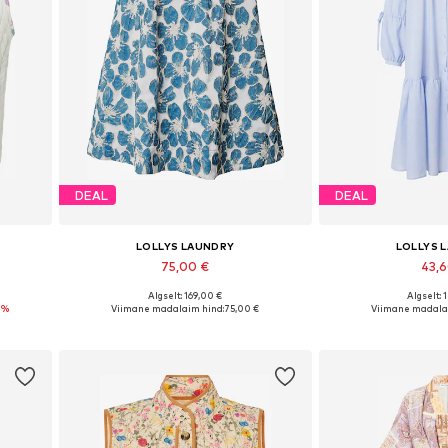
DEAL
DEAL
LOLLYS LAUNDRY
LOLLYS 
75,00 €
43,
Algselt: 169,00 €
Algselt: 
L, XXL
Saadaolevad suurused: 36, 38
Saadaolevad suur
4%
Viimane madalaim hind:
75,00 €
Viimane madala
Lisa ostukorvi
Lisa os