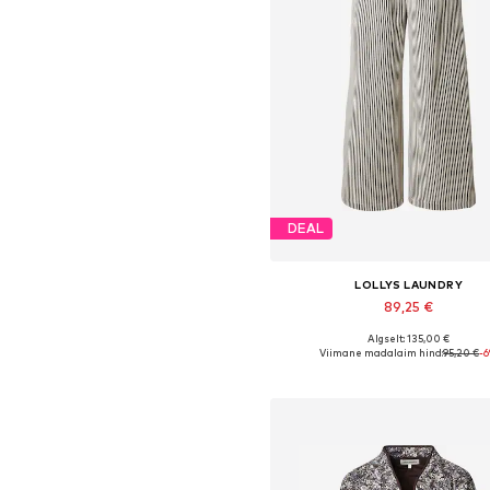
DEAL
LOLLYS LAUNDRY
89,25 €
Algselt: 135,00 €
Viimane madalaim hind:
95,20 €
-
Lisa ostukorvi