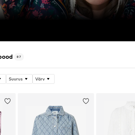
ipood
87
Suurus
Värv