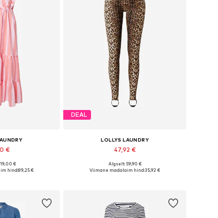
DEAL
LAUNDRY
LOLLYS LAUNDRY
20 €
47,92 €
119,00 €
Algselt: 59,90 €
Saadaolevad suurused: 34, 36, 38, 40, 42, 44
Saadaolevad suurused: XS, S, M, L, XL, XXL
im hind:
89,25 €
Viimane madalaim hind:
35,92 €
tukorvi
Lisa ostukorvi