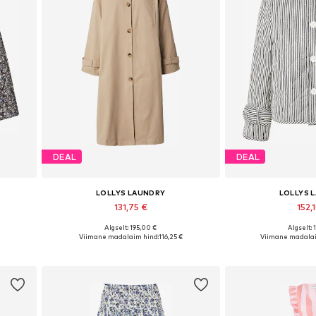
DEAL
DEAL
LOLLYS LAUNDRY
LOLLYS 
131,75 €
152,
Algselt: 195,00 €
Algselt: 
 XL, XXL
Saadaolevad suurused: XS, S, M, L, XL, XXL
Saadaolevad suurused:
Viimane madalaim hind:
116,25 €
Viimane madalai
Lisa ostukorvi
Lisa os