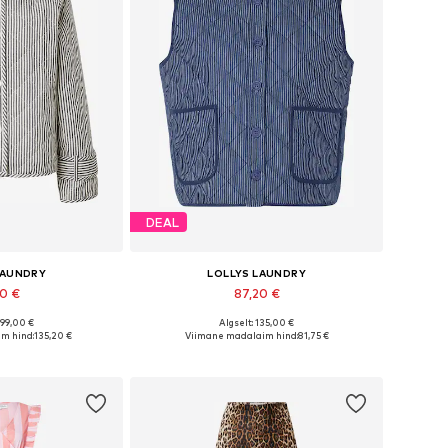
DEAL
LAUNDRY
LOLLYS LAUNDRY
10 €
87,20 €
199,00 €
Algselt: 135,00 €
 XS, S, M, L, XL, XXL
Saadaolevad suurused: XS, S, M, L, XL, XXL
m hind:
135,20 €
Viimane madalaim hind:
81,75 €
tukorvi
Lisa ostukorvi