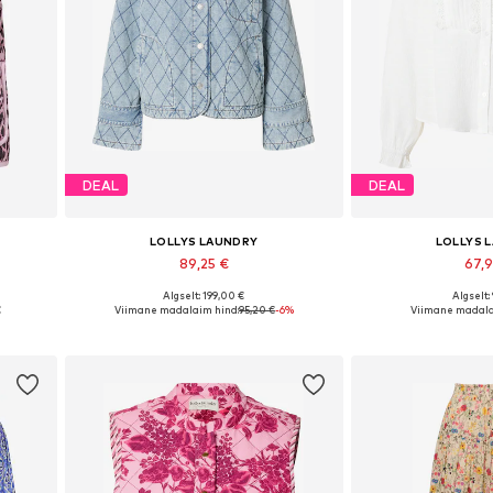
DEAL
DEAL
LOLLYS LAUNDRY
LOLLYS 
89,25 €
67,
Algselt: 199,00 €
Algselt:
 XXL
Saadaolevad suurused: XS, S, M, L, XL
Saadaolevad suurused:
€
Viimane madalaim hind:
95,20 €
-6%
Viimane madala
Lisa ostukorvi
Lisa os