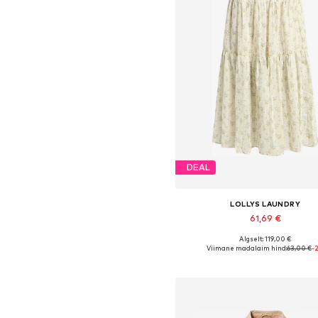
DEAL
LOLLYS LAUNDRY
61,69 €
Algselt: 119,00 €
Saadaolevad suurused: 38, 40,
Viimane madalaim hind:
63,00 €
-
Lisa ostukorvi