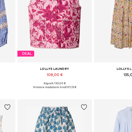
DEAL
LOLLYS LAUNDRY
LOLLYS 
108,00 €
135,
Algselt: 135,00 €
, L
Saadaolevad suurused: XS, S, M, L, XL, XXL
Viimane madalaim hind:
101,15 €
Lisa ostukorvi
Lisa os