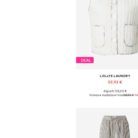
DEAL
LOLLYS LAUNDRY
59,93 €
Algselt: 135,00 €
Saadaolevad suurused: XS, S, M, 
Viimane madalaim hind:
69,93 €
-1
Lisa ostukorvi