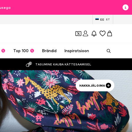
lusega
EE
ET
Top 100
Brändid
Inspiratsioon
TASUMINE KAUBA KÄTTESAAMISEL
HAKKA JÄLGIMA