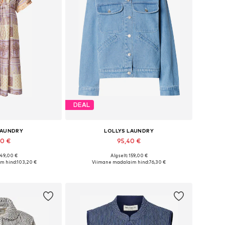
DEAL
LAUNDRY
LOLLYS LAUNDRY
20 €
95,40 €
149,00 €
Algselt: 159,00 €
ed: 36, 38, 40, 42
Saadaolevad suurused: XS, S, M, L
m hind:
103,20 €
Viimane madalaim hind:
76,30 €
tukorvi
Lisa ostukorvi