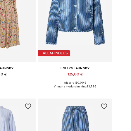
ALLAHINDLUS
LAUNDRY
LOLLYS LAUNDRY
00 €
125,00 €
Algselt: 150,00 €
Saadaolevad suurused: 34, 36, 38, 40, 42, 44
Saadaolevad suurused: XS, S, M, L, XL
Viimane madalaim hind:
93,75 €
tukorvi
Lisa ostukorvi