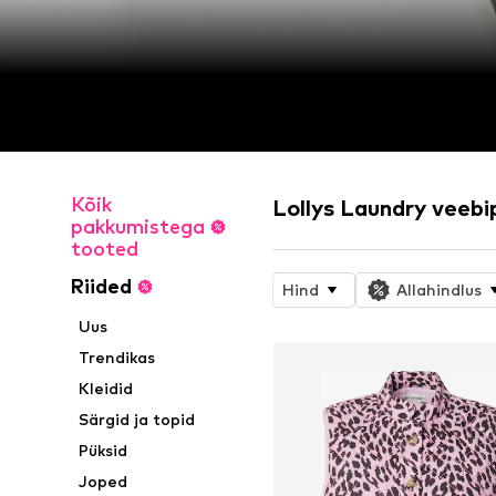
Kõik
Lollys Laundry veeb
pakkumistega
tooted
Riided
Hind
Allahindlus
Uus
Trendikas
Kleidid
Särgid ja topid
Püksid
Joped