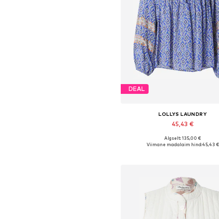
DEAL
LOLLYS LAUNDRY
45,43 €
Algselt: 135,00 €
Saadaolevad suurused: XS, S, M
Viimane madalaim hind:
45,43 €
Lisa ostukorvi