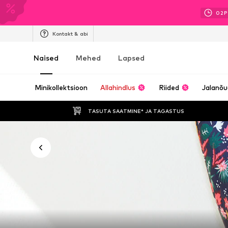
02
P
Kontakt & abi
Naised
Mehed
Lapsed
Minikollektsioon
Allahindlus
Riided
Jalanõ
TASUTA SAATMINE* JA TAGASTUS 