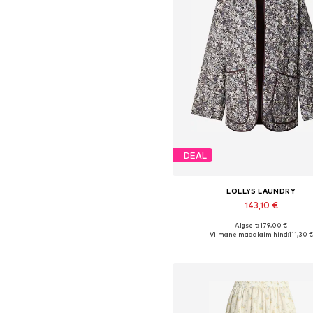
DEAL
LOLLYS LAUNDRY
143,10 €
Algselt: 179,00 €
Saadaolevad suurused: XS, S, M, L,
Viimane madalaim hind:
111,30 €
Lisa ostukorvi