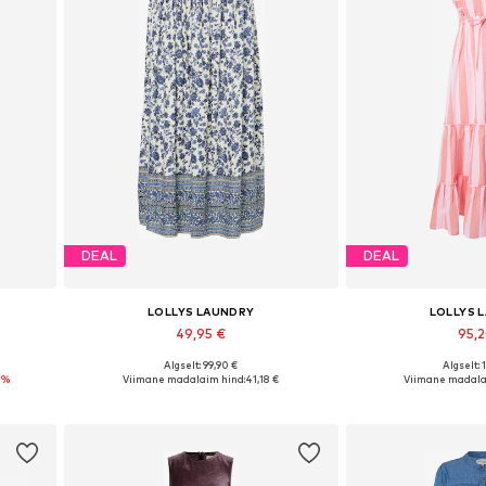
DEAL
DEAL
LOLLYS LAUNDRY
LOLLYS 
49,95 €
95,
Algselt: 99,90 €
Algselt: 
 42
Saadaolevad suurused: 34, 36, 38, 40, 42
2%
Viimane madalaim hind:
41,18 €
Viimane madala
Lisa ostukorvi
Lisa os