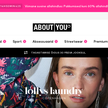
Viimane suvine allahindlus: Pakkumised kuni 60% allahind
14
H
50
MIN
40
S
ABOUT
YOU
ud
Sport
Aksessuaarid
Streetwear
Premium
TAGASTAMISE ÕIGUS 30 PÄEVA JOOKSUL