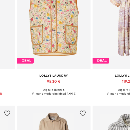
DEAL
DEAL
LOLLYS LAUNDRY
LOLLYS 
95,20 €
119,
Algselt: 119,00 €
Algselt: 
Saadaolevad suurused: 34, 36, 38, 40, 42, 44
Saadaolevad suurused: XS, S, M, L, XXL
Saadaolevad suurus
6%
Viimane madalaim hind:
84,00 €
Viimane madalai
Lisa ostukorvi
Lisa os