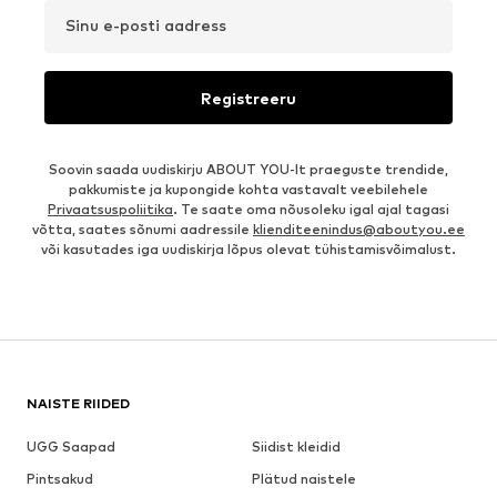
Sinu e-posti aadress
Registreeru
Soovin saada uudiskirju ABOUT YOU-lt praeguste trendide,
pakkumiste ja kupongide kohta vastavalt veebilehele
Privaatsuspoliitika
. Te saate oma nõusoleku igal ajal tagasi
võtta, saates sõnumi aadressile
klienditeenindus@aboutyou.ee
või kasutades iga uudiskirja lõpus olevat tühistamisvõimalust.
NAISTE RIIDED
UGG Saapad
Siidist kleidid
Pintsakud
Plätud naistele