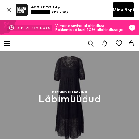
ABOUT YOU App
Mine äppi
(152 700)
Viimane suvine allahindlus:
01
P
12
H
23
MIN
04
S
Pakkumised kuni 60% allahindlusega
Kahjuks välja müüdud
Läbimüüdud