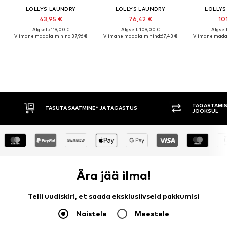
LOLLYS LAUNDRY
LOLLYS LAUNDRY
LOLLYS
43,95 €
76,42 €
10
Algselt: 119,00 €
Algselt: 109,00 €
Algselt
Viimane madalaim hind:
37,96 €
Viimane madalaim hind:
67,43 €
Viimane madal
TAGASTAMIS
TASUTA SAATMINE* JA TAGASTUS
JOOKSUL
Ära jää ilma!
Telli uudiskiri, et saada eksklusiivseid pakkumisi
Naistele
Meestele