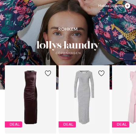
Kuumalt mitte triikida
gjp@lollyslaundry.com
Hakka jälgima
Mitte valgendada
ROHKEM
DEAL
DEAL
DEAL