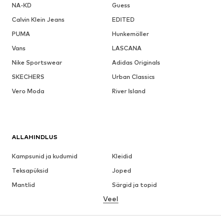
NA-KD
Guess
Calvin Klein Jeans
EDITED
PUMA
Hunkemöller
Vans
LASCANA
Nike Sportswear
Adidas Originals
SKECHERS
Urban Classics
Vero Moda
River Island
ALLAHINDLUS
Kampsunid ja kudumid
Kleidid
Teksapüksid
Joped
Mantlid
Särgid ja topid
Veel
Püksid
Pesu
Seelikud
Pluusid ja tuunikad