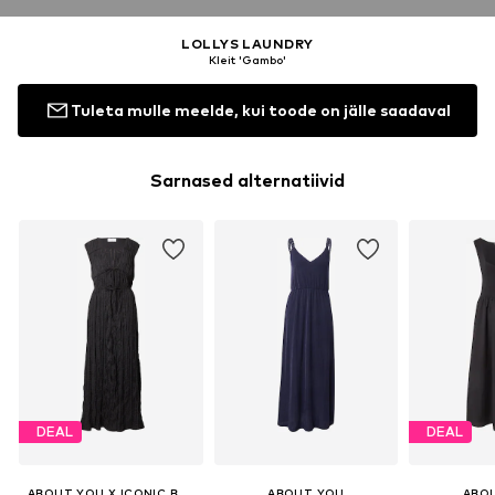
LOLLYS LAUNDRY
Kleit 'Gambo'
Tuleta mulle meelde, kui toode on jälle saadaval
Sarnased alternatiivid
DEAL
DEAL
ABOUT YOU X ICONIC BY TATIANA KUCHAROVA
ABOUT YOU
ABO