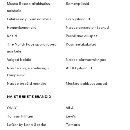
Musta Reede allahindlus
Sametpüksid
naistele
Lühikesed püksid naistele
Ecco jalanõud
Hommikumantlid
Naiste sinised pintsakud
Kotid
Puuvillane aluspesu
The North Face spordijoped
Kosmeetikakotid
naistele
Valged kleidid
Naiste platvormkingad
Naiste kõrge kaelusega
ALDO jalanõud
kampsunid
Naiste beežid mantlid
Mustad pahkluusaapad
NAISTE RIIETE BRÄNDID
ONLY
VILA
Tommy Hilfiger
Levi's
LeGer by Lena Gercke
Tamaris