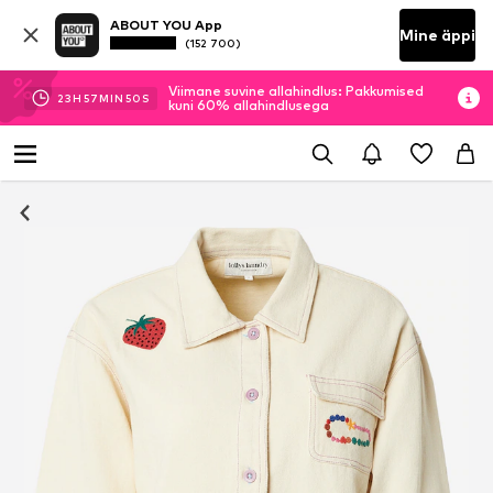
ABOUT YOU App
Mine äppi
(152 700)
Viimane suvine allahindlus: Pakkumised
23
H
57
MIN
49
S
kuni 60% allahindlusega