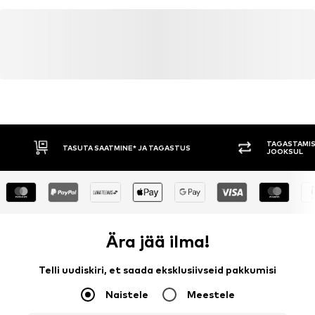
TAGASTAMIS
TASUTA SAATMINE* JA TAGASTUS
JOOKSUL
Ära jää ilma!
Telli uudiskiri, et saada eksklusiivseid pakkumisi
Naistele
Meestele