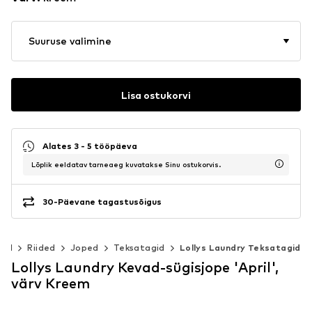
Suuruse valimine
Lisa ostukorvi
Alates 3 - 5 tööpäeva
Lõplik eeldatav tarneaeg kuvatakse Sinu ostukorvis.
30-Päevane tagastusõigus
sed
Riided
Joped
Teksatagid
Lollys Laundry Teksatagid
Lollys Laundry Kevad-sügisjope 'April',
värv Kreem