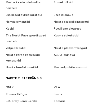
Musta Reede allahindlus
Sametpüksid
naistele
Lühikesed püksid naistele
Ecco jalanõud
Hommikumantlid
Naiste sinised pintsakud
Kotid
Puuvillane aluspesu
The North Face spordijoped
Kosmeetikakotid
naistele
Valged kleidid
Naiste platvormkingad
Naiste kõrge kaelusega
ALDO jalanõud
kampsunid
Naiste beežid mantlid
Mustad pahkluusaapad
NAISTE RIIETE BRÄNDID
ONLY
VILA
Tommy Hilfiger
Levi's
LeGer by Lena Gercke
Tamaris