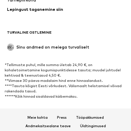
Pesu
Pluusid ja tuunikad
Lepingust taganemine siin
Mantlid
Seelikud
Ujumisriided
Dressipluusid
Pintsakud
Pükskostüümid
TURVALINE OSTLEMINE
Suured suurused
Tulevasele emale
Sündmused
Eksklusiivne
Sinu andmed on meiega turvaliselt
Taaskasutus
*Tellimuste puhul, mille summa ületab 24,90 €, on
JALANÕUD
kohaletoimetamine kogumispunktidesse tasuta; muudel juhtudel
kehtivad & teenustasud 4,50 €.
Uus
Trendikas
**Viimase 30 päeva madalaim hind enne hinnaalandust.
****Tasuta kõigist Eesti võrkudest. Välismaalt helistamisel võivad
Vabaaja jalanõud
Pahkluusaapad
rakendada tasud.
Kontsasaapad ja -kingad
Saapad
******Kõik hinnad sisaldavad käibemaksu.
Sandaalid
Poolsaapad
Spordijalatsid
Baleriinad
Meie kohta
Press
Tööpakkumised
Plätud
Toasussid
Andmekaitsealane teave
Üldtingimused
Eksklusiivne