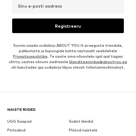
Sinu e-posti aadress
Registreeru
Soovin saada uudiskirju ABOUT YOU-lt praeguste trendide,
pakkumiste ja kupongide kohta vastavalt veebilehele
Privaatsuspoliitika
. Te saate oma nõusoleku igal ajal tagasi
võtta, saates sõnumi aadressile
klienditeenindus@aboutyou.ee
või kasutades iga uudiskirja lõpus olevat tühistamisvõimalust.
NAISTE RIIDED
UGG Saapad
Siidist kleidid
Pintsakud
Plätud naistele