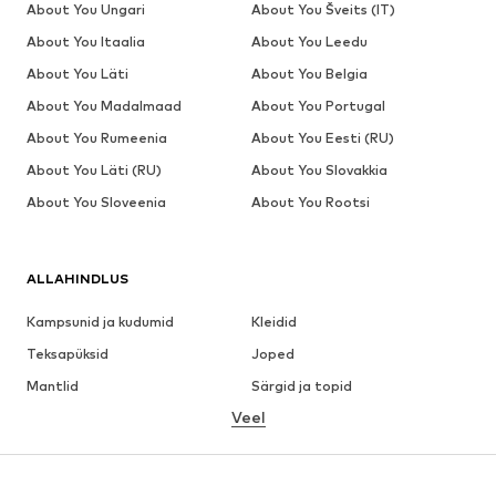
About You Ungari
About You Šveits (IT)
About You Itaalia
About You Leedu
About You Läti
About You Belgia
About You Madalmaad
About You Portugal
About You Rumeenia
About You Eesti (RU)
About You Läti (RU)
About You Slovakkia
About You Sloveenia
About You Rootsi
ALLAHINDLUS
Kampsunid ja kudumid
Kleidid
Teksapüksid
Joped
Mantlid
Särgid ja topid
Veel
Püksid
Pesu
Seelikud
Pluusid ja tuunikad
Dressipluusid
Pintsakud