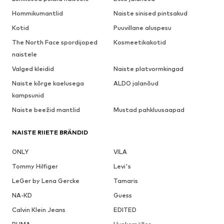
Hommikumantlid
Naiste sinised pintsakud
Kotid
Puuvillane aluspesu
The North Face spordijoped
Kosmeetikakotid
naistele
Valged kleidid
Naiste platvormkingad
Naiste kõrge kaelusega
ALDO jalanõud
kampsunid
Naiste beežid mantlid
Mustad pahkluusaapad
NAISTE RIIETE BRÄNDID
ONLY
VILA
Tommy Hilfiger
Levi's
LeGer by Lena Gercke
Tamaris
NA-KD
Guess
Calvin Klein Jeans
EDITED