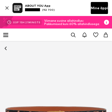
ABOUT YOU App
Mine äppi
(152 700)
Viimane suvine allahindlus:
03
P
15
H
21
MIN
07
S
Pakkumised kuni 60% allahindlusega