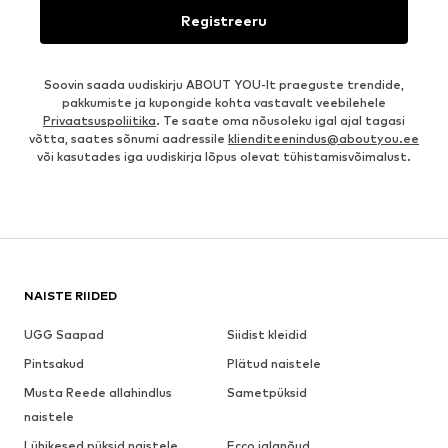
Registreeru
Soovin saada uudiskirju ABOUT YOU-lt praeguste trendide,
pakkumiste ja kupongide kohta vastavalt veebilehele
Privaatsuspoliitika
. Te saate oma nõusoleku igal ajal tagasi
võtta, saates sõnumi aadressile
klienditeenindus@aboutyou.ee
või kasutades iga uudiskirja lõpus olevat tühistamisvõimalust.
NAISTE RIIDED
UGG Saapad
Siidist kleidid
Pintsakud
Plätud naistele
Musta Reede allahindlus
Sametpüksid
naistele
Lühikesed püksid naistele
Ecco jalanõud