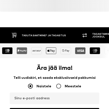
TAGASTAMIS
TASUTA SAATMINE* JA TAGASTUS
JOOKSUL
Ära jää ilma!
Telli uudiskiri, et saada eksklusiivseid pakkumisi
Naistele
Meestele
Sinu e-posti aadress