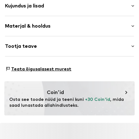
Kujundus ja lisad
Loomamuster
Materjal & hooldus
Nahaimitatsioon
Reguleeritav vöökoht
Reguleeritav rihm
Materjal: 98% Polüester - PES, 2% Teised kiud
Tootja teave
Reguleeritavad õlapaelad
Päritoluriik: Hiina
Nahaimitatsioon
The Agent SAS
Käsipesu
RUE SAINT HONORE 231
Rihm
Teata õigusalasest murest
75001 PARIS
FR
Toote nr.
LCA1463001000001
https://www.theagent.com/en/
Coin'id
Osta see toode nüüd ja teeni kuni 
+30 Coin'id
, mida 
saad lunastada allahindlusteks.