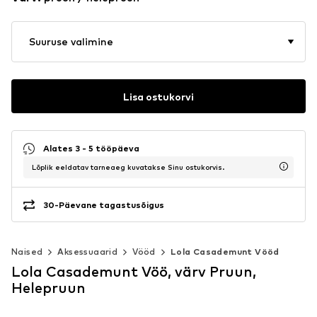
Suuruse valimine
Lisa ostukorvi
Alates 3 - 5 tööpäeva
Lõplik eeldatav tarneaeg kuvatakse Sinu ostukorvis.
30-Päevane tagastusõigus
Naised
Aksessuaarid
Vööd
Lola Casademunt Vööd
Lola Casademunt Vöö, värv Pruun,
Helepruun