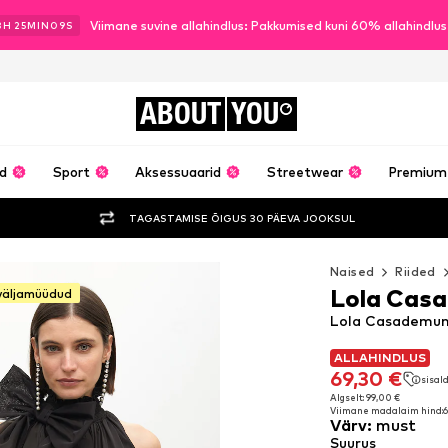
Viimane suvine allahindlus: Pakkumised kuni 60% allahindlu
3
H
25
MIN
08
S
ABOUT
YOU
ud
Sport
Aksessuaarid
Streetwear
Premium
TAGASTAMISE ÕIGUS 30 PÄEVA JOOKSUL
Naised
Riided
Lola Cas
väljamüüdud
Lola Casademunt
ALLAHINDLUS
ALLAHINDLUS
69,30 €
sisal
69,30 €
sisal
Algselt: 99,00 €
Viimane madalaim hind:
6
Algselt: 99,00 €
Värv
:
must
Viimane madalaim hind:
6
Suurus