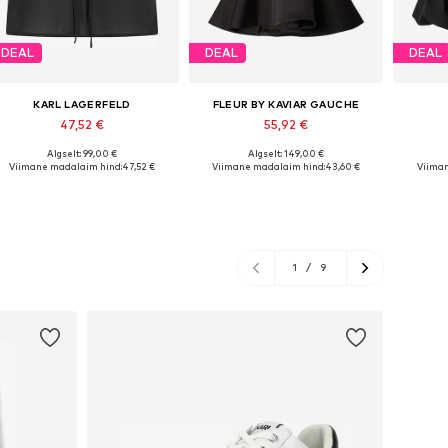
DEAL
DEAL
DEAL
KARL LAGERFELD
FLEUR BY KAVIAR GAUCHE
47,52 €
55,92 €
Algselt: 99,00 €
Algselt: 149,00 €
Saadaolevad suurused: XS, S, M, L, XL
Saadaolevad suurused: S, M, L, XL
Viimane madalaim hind:
47,52 €
Viimane madalaim hind:
43,60 €
Viiman
Lisa ostukorvi
Lisa ostukorvi
L
1
/
9