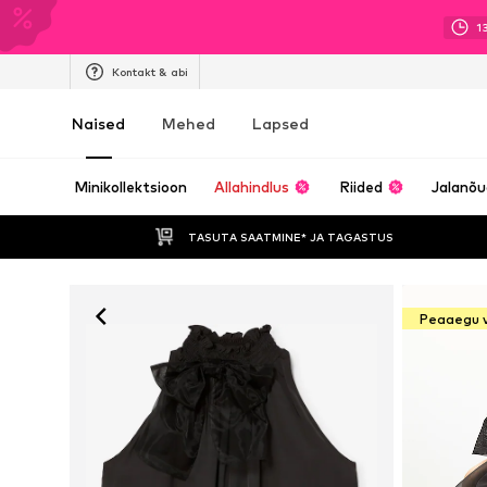
1
Kontakt & abi
Naised
Mehed
Lapsed
Minikollektsioon
Allahindlus
Riided
Jalanõ
TASUTA SAATMINE* JA TAGASTUS 
Peaaegu 