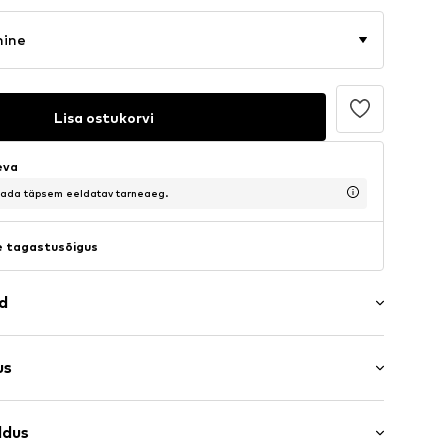
mine
Lisa ostukorvi
eva
saada täpsem eeldatav tarneaeg.
 tagastusõigus
ad
us
s: Varrukateta
ldus
ne lõige