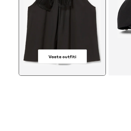
Vaata outfiti
S