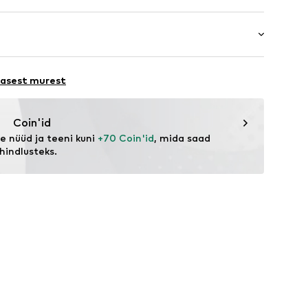
maalne tegumood
t
iskoos, 2% Elastaan
a
64001000001
esu
ORE 231
lasest murest
eagent.com/en/
Coin'id
 nüüd ja teeni kuni 
+70 Coin'id
, mida saad 
hindlusteks.