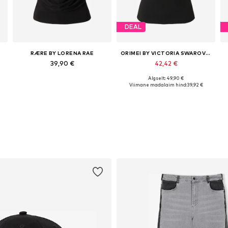
DEAL
RÆRE BY LORENA RAE
ORIMEI BY VICTORIA SWAROVSKI
39,90 €
42,42 €
Algselt: 49,90 €
vad suurused: XS, S, M, L, XL
Saadaolevad suurused: S, M, L, XL
Saadaolevad suurused: XS, M, L, XL
Viimane madalaim hind:
39,92 €
Lisa ostukorvi
Lisa ostukorvi