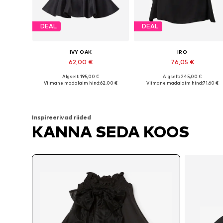
DEAL
DEAL
IVY OAK
IRO
62,00 €
76,05 €
Algselt: 195,00 €
Algselt: 245,00 €
Saadaolevad suurused: XS, S, M, L, XL, XXL
Saadaole
Viimane madalaim hind:
62,00 €
Viimane madalaim hind:
71,60 €
Lisa ostukorvi
Lisa ostukorvi
Inspireerivad riided
KANNA SEDA KOOS