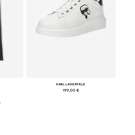
KARL LAGERFELD
199,00 €
-31
Saadaolevad suurused: 36, 37, 39, 40, 41
€
Lisa ostukorvi