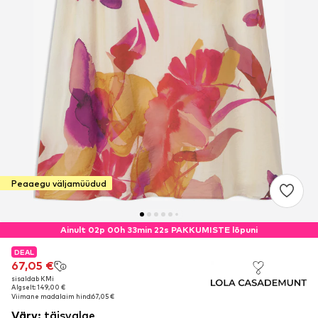
Peaaegu väljamüüdud
Ainult 02p 00h 33min 22s PAKKUMISTE lõpuni
DEAL
DEAL
67,05 €
67,05 €
sisaldab KMi
sisaldab KMi
Algselt: 149,00 €
Algselt: 149,00 €
Viimane madalaim hind:
Viimane madalaim hind:
67,05 €
67,05 €
Värv
:
täisvalge