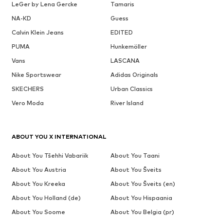
LeGer by Lena Gercke
Tamaris
NA-KD
Guess
Calvin Klein Jeans
EDITED
PUMA
Hunkemöller
Vans
LASCANA
Nike Sportswear
Adidas Originals
SKECHERS
Urban Classics
Vero Moda
River Island
ABOUT YOU X INTERNATIONAL
About You Tšehhi Vabariik
About You Taani
About You Austria
About You Šveits
About You Kreeka
About You Šveits (en)
About You Holland (de)
About You Hispaania
About You Soome
About You Belgia (pr)