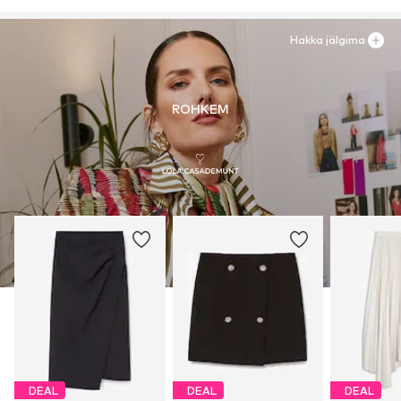
Hakka jälgima
ROHKEM
DEAL
DEAL
DEAL