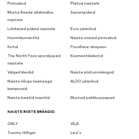
Pintsakud
Plätud naistele
Musta Reede allahindlus
Sametpüksid
naistele
Lühikesed püksid naistele
Ecco jalanõud
Hommikumantlid
Naiste sinised pintsakud
Kotid
Puuvillane aluspesu
The North Face spordijoped
Kosmeetikakotid
naistele
Valged kleidid
Naiste platvormkingad
Naiste kõrge kaelusega
ALDO jalanõud
kampsunid
Naiste beežid mantlid
Mustad pahkluusaapad
NAISTE RIIETE BRÄNDID
ONLY
VILA
Tommy Hilfiger
Levi's