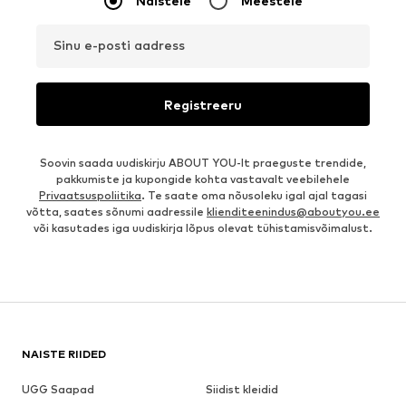
Naistele
Meestele
Sinu e-posti aadress
Registreeru
Soovin saada uudiskirju ABOUT YOU-lt praeguste trendide,
pakkumiste ja kupongide kohta vastavalt veebilehele
Privaatsuspoliitika
. Te saate oma nõusoleku igal ajal tagasi
võtta, saates sõnumi aadressile
klienditeenindus@aboutyou.ee
või kasutades iga uudiskirja lõpus olevat tühistamisvõimalust.
NAISTE RIIDED
UGG Saapad
Siidist kleidid