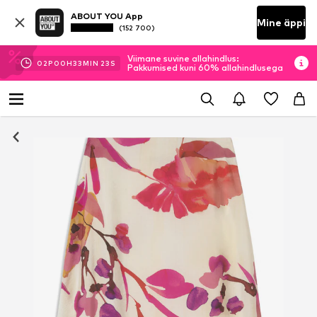
ABOUT YOU App
Mine äppi
(152 700)
Viimane suvine allahindlus:
02
P
00
H
33
MIN
22
S
Pakkumised kuni 60% allahindlusega