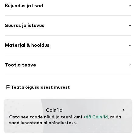
Kujundus ja lisad
Lilleline
Suurus ja istuvus
Viskoos
A-lõikeline seelik
Pikkus: 3/4 pikkus
Tepitud ääris
Materjal & hooldus
Istuvus: Normaalne tegumood
Kogu pinda kattev muster
Pehme materjal
Suuruste tabel
Materjal: 88% Viskoos, 12% Elastaan
Tootja teave
Tõmblukk
Päritoluriik: Tuneesia
Toote nr.
LCA1618001000001
The Agent SAS
30°C peenpesu
RUE SAINT HONORE 231
Teata õigusalasest murest
75001 PARIS
FR
https://www.theagent.com/en/
Coin'id
Osta see toode nüüd ja teeni kuni 
+68 Coin'id
, mida 
saad lunastada allahindlusteks.