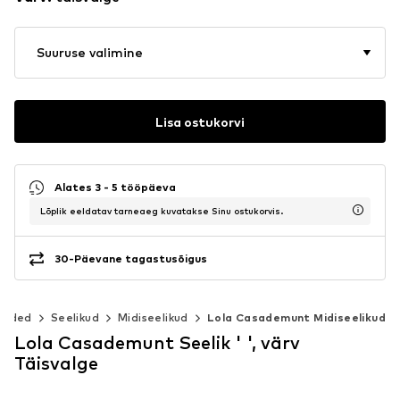
Suuruse valimine
Lisa ostukorvi
Alates 3 - 5 tööpäeva
Lõplik eeldatav tarneaeg kuvatakse Sinu ostukorvis.
30-Päevane tagastusõigus
Riided
Seelikud
Midiseelikud
Lola Casademunt Midiseelikud
Lola Casademunt Seelik ' ', värv
Täisvalge