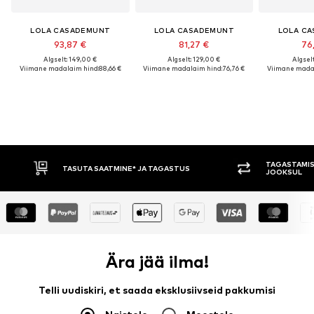
LOLA CASADEMUNT
LOLA CASADEMUNT
LOLA C
93,87 €
81,27 €
76
Algselt: 149,00 €
Algselt: 129,00 €
Algselt
Viimane madalaim hind:
88,66 €
Viimane madalaim hind:
76,76 €
Viimane madal
TAGASTAMIS
TASUTA SAATMINE* JA TAGASTUS
JOOKSUL
Ära jää ilma!
Telli uudiskiri, et saada eksklusiivseid pakkumisi