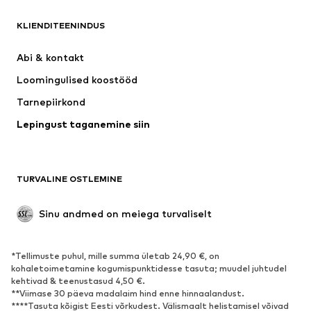
KLIENDITEENINDUS
Uus
Trendikas
Kleidid
Teksapüksid
Abi & kontakt 
Särgid ja topid
Püksid
Loomingulised koostööd
Joped
Kampsunid ja kudumid
Tarnepiirkond
Pesu
Pluusid ja tuunikad
Lepingust taganemine siin
Mantlid
Seelikud
Ujumisriided
Dressipluusid
Pintsakud
Pükskostüümid
TURVALINE OSTLEMINE
Suured suurused
Tulevasele emale
Sündmused
Eksklusiivne
Sinu andmed on meiega turvaliselt
Taaskasutus
*Tellimuste puhul, mille summa ületab 24,90 €, on
JALANÕUD
kohaletoimetamine kogumispunktidesse tasuta; muudel juhtudel
kehtivad & teenustasud 4,50 €.
Uus
Trendikas
**Viimase 30 päeva madalaim hind enne hinnaalandust.
****Tasuta kõigist Eesti võrkudest. Välismaalt helistamisel võivad
Vabaaja jalanõud
Pahkluusaapad