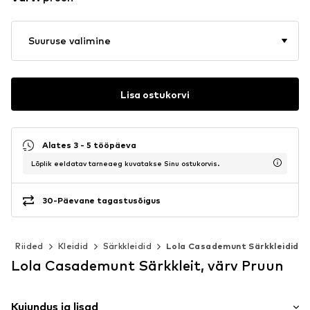
Suuruse valimine
Lisa ostukorvi
Alates 3 - 5 tööpäeva
Lõplik eeldatav tarneaeg kuvatakse Sinu ostukorvis.
30-Päevane tagastusõigus
d
Riided
Kleidid
Särkkleidid
Lola Casademunt Särkkleidid
Lola Casademunt Särkkleit, värv Pruun
Kujundus ja lisad