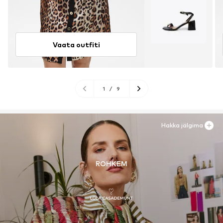
Vaata outfiti
1
/
9
Hakka jälgima
ROHKEM