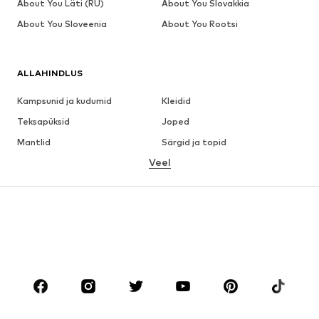
About You Läti (RU)
About You Slovakkia
About You Sloveenia
About You Rootsi
ALLAHINDLUS
Kampsunid ja kudumid
Kleidid
Teksapüksid
Joped
Mantlid
Särgid ja topid
Veel
Püksid
Pesu
Seelikud
Pluusid ja tuunikad
Dressipluusid
Pintsakud
Ujumisriided
Pükskostüümid
Suured suurused
Tulevasele emale
Jalanõud
Sport
Aksessuaarid
Premium
RIIDED