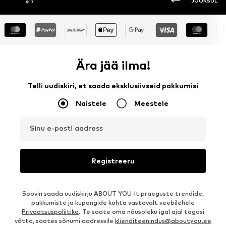
JOOKSUL
Ära jää ilma!
Telli uudiskiri, et saada eksklusiivseid pakkumisi
Naistele
Meestele
Sinu e-posti aadress
Registreeru
Soovin saada uudiskirju ABOUT YOU-lt praeguste trendide,
pakkumiste ja kupongide kohta vastavalt veebilehele
Privaatsuspoliitika
. Te saate oma nõusoleku igal ajal tagasi
võtta, saates sõnumi aadressile
klienditeenindus@aboutyou.ee