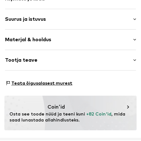
Loomamuster
Suurus ja istuvus
Nööpkinnitusega krae
Vööga
Varruka pikkus: Pikad varrukad
Kogu pinda kattev muster
Materjal & hooldus
Pikkus: Põlvepikkune
Nööbiga kinnitus
Istuvus: Normaalne tegumood
Lõige: Sirge
Toote nr.
LCA1147001000001
Materjal: 100% Polüester - PES
Tootja teave
Päritoluriik: Hiina
Suuruste tabel
The Agent SAS
30°C peenpesu
RUE SAINT HONORE 231
Teata õigusalasest murest
75001 PARIS
FR
https://www.theagent.com/en/
Coin'id
Osta see toode nüüd ja teeni kuni 
+82 Coin'id
, mida 
saad lunastada allahindlusteks.