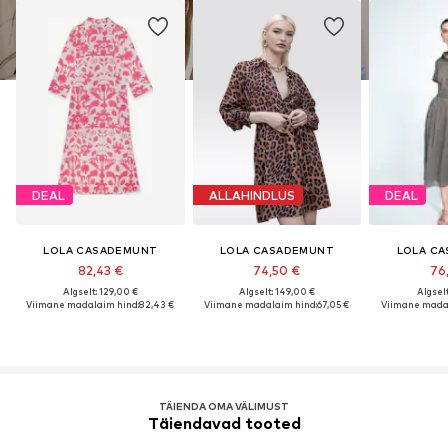
DEAL
ALLAHINDLUS
DEAL
LOLA CASADEMUNT
LOLA CASADEMUNT
LOLA C
82,43 €
74,50 €
76
Algselt: 129,00 €
Algselt: 149,00 €
Algselt
Viimane madalaim hind:
82,43 €
Viimane madalaim hind:
67,05 €
Viimane madal
TÄIENDA OMA VÄLIMUST
Täiendavad tooted