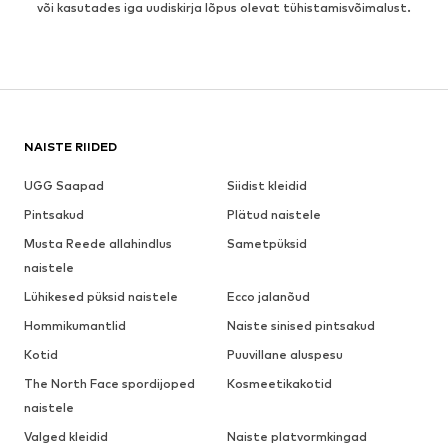
või kasutades iga uudiskirja lõpus olevat tühistamisvõimalust.
NAISTE RIIDED
UGG Saapad
Siidist kleidid
Pintsakud
Plätud naistele
Musta Reede allahindlus
Sametpüksid
naistele
Lühikesed püksid naistele
Ecco jalanõud
Hommikumantlid
Naiste sinised pintsakud
Kotid
Puuvillane aluspesu
The North Face spordijoped
Kosmeetikakotid
naistele
Valged kleidid
Naiste platvormkingad