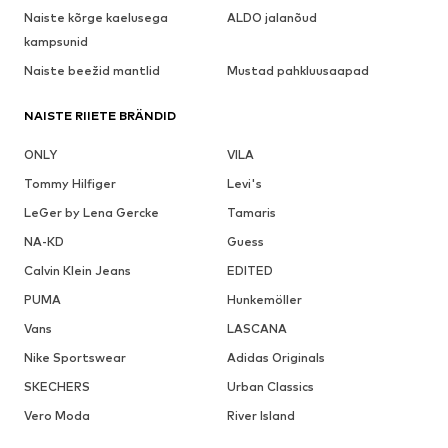
Naiste kõrge kaelusega
ALDO jalanõud
kampsunid
Naiste beežid mantlid
Mustad pahkluusaapad
NAISTE RIIETE BRÄNDID
ONLY
VILA
Tommy Hilfiger
Levi's
LeGer by Lena Gercke
Tamaris
NA-KD
Guess
Calvin Klein Jeans
EDITED
PUMA
Hunkemöller
Vans
LASCANA
Nike Sportswear
Adidas Originals
SKECHERS
Urban Classics
Vero Moda
River Island