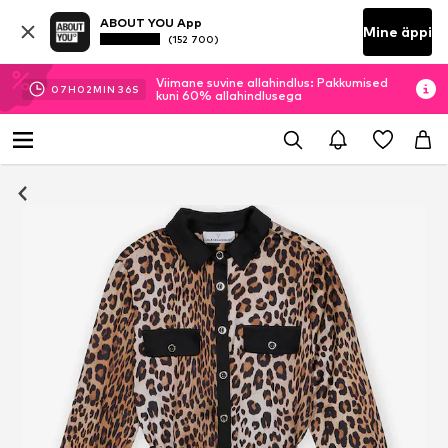
ABOUT YOU App
Mine äppi
(152 700)
Viimane suvine allahindlus: Pakkumised
07
H
02
MIN
36
S
kuni 60% allahindlusega