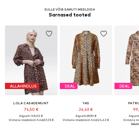
SULLE VÕIB SAMUTI MEELDIDA
Sarnased tooted
ALLAHINDLUS
DEAL
DEAL
LOLA CASADEMUNT
YAS
PATRI
74,50 €
24,43 €
99
Algselt: 149,00 €
Algselt: 69,90 €
Algselt
Viimane madalaim hind:
67,05 €
Viimane madalaim hind:
24,43 €
Viimane m
165,0