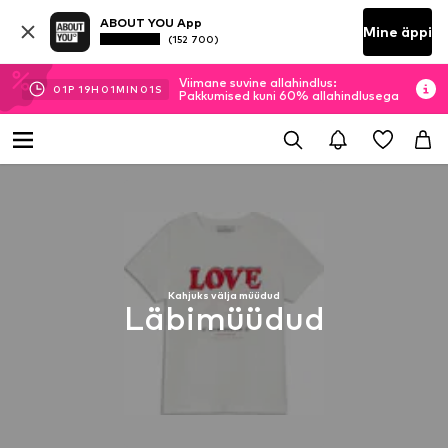
ABOUT YOU App
Mine äppi
(152 700)
Viimane suvine allahindlus:
01
P
19
H
01
MIN
01
S
Pakkumised kuni 60% allahindlusega
Kahjuks välja müüdud
Läbimüüdud