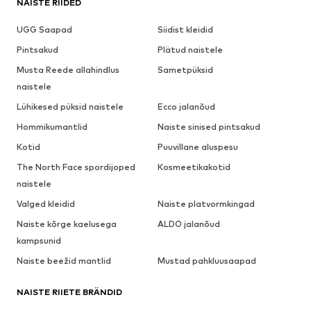
NAISTE RIIDED
UGG Saapad
Siidist kleidid
Pintsakud
Plätud naistele
Musta Reede allahindlus
Sametpüksid
naistele
Lühikesed püksid naistele
Ecco jalanõud
Hommikumantlid
Naiste sinised pintsakud
Kotid
Puuvillane aluspesu
The North Face spordijoped
Kosmeetikakotid
naistele
Valged kleidid
Naiste platvormkingad
Naiste kõrge kaelusega
ALDO jalanõud
kampsunid
Naiste beežid mantlid
Mustad pahkluusaapad
NAISTE RIIETE BRÄNDID