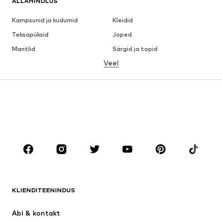
ALLAHINDLUS
Kampsunid ja kudumid
Kleidid
Teksapüksid
Joped
Mantlid
Särgid ja topid
Veel
Püksid
Pesu
Seelikud
Pluusid ja tuunikad
Dressipluusid
Pintsakud
Ujumisriided
Pükskostüümid
Suured suurused
Tulevasele emale
Jalanõud
Sport
Aksessuaarid
Premium
RIIDED
KLIENDITEENINDUS
Uus
Trendikas
Kleidid
Teksapüksid
Abi & kontakt 
Särgid ja topid
Püksid