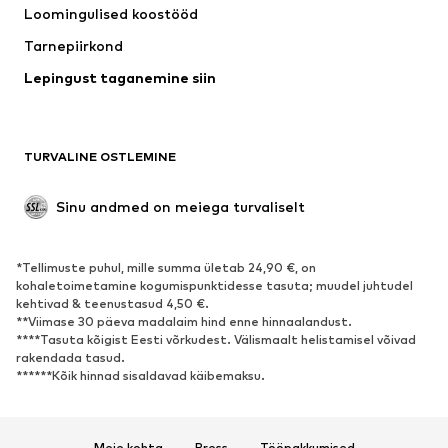
Loomingulised koostööd
Joped
Kampsunid ja kudumid
Tarnepiirkond
Pesu
Pluusid ja tuunikad
Lepingust taganemine siin
Mantlid
Seelikud
Ujumisriided
Dressipluusid
Pintsakud
Pükskostüümid
TURVALINE OSTLEMINE
Suured suurused
Tulevasele emale
Sündmused
Eksklusiivne
Sinu andmed on meiega turvaliselt
Taaskasutus
*Tellimuste puhul, mille summa ületab 24,90 €, on
JALANÕUD
kohaletoimetamine kogumispunktidesse tasuta; muudel juhtudel
kehtivad & teenustasud 4,50 €.
Uus
Trendikas
**Viimase 30 päeva madalaim hind enne hinnaalandust.
****Tasuta kõigist Eesti võrkudest. Välismaalt helistamisel võivad
Vabaaja jalanõud
Pahkluusaapad
rakendada tasud.
Kontsasaapad ja -kingad
Saapad
******Kõik hinnad sisaldavad käibemaksu.
Sandaalid
Poolsaapad
Spordijalatsid
Baleriinad
Meie kohta
Press
Tööpakkumised