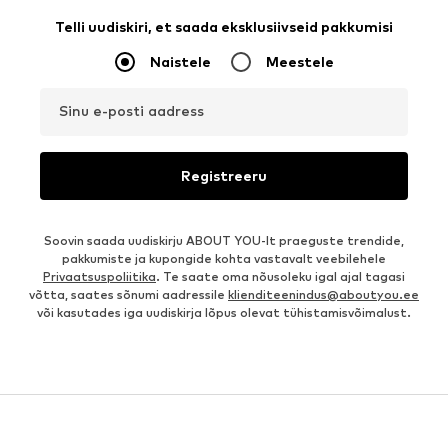
Telli uudiskiri, et saada eksklusiivseid pakkumisi
Naistele
Meestele
Sinu e-posti aadress
Registreeru
Soovin saada uudiskirju ABOUT YOU-lt praeguste trendide,
pakkumiste ja kupongide kohta vastavalt veebilehele
Privaatsuspoliitika
. Te saate oma nõusoleku igal ajal tagasi
võtta, saates sõnumi aadressile
klienditeenindus@aboutyou.ee
või kasutades iga uudiskirja lõpus olevat tühistamisvõimalust.