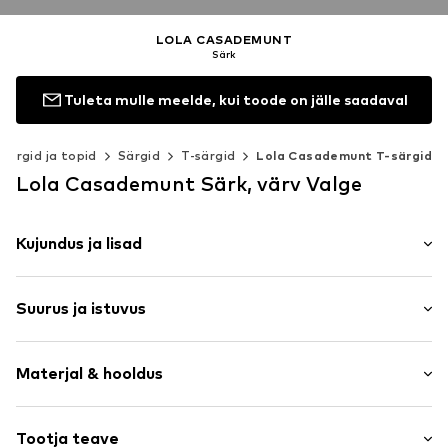
LOLA CASADEMUNT
Särk
Tuleta mulle meelde, kui toode on jälle saadaval
Särgid ja topid
Särgid
T-särgid
Lola Casademunt T-särgid
Lola Casademunt Särk, värv Valge
Kujundus ja lisad
Motoprint
Suurus ja istuvus
Trikotaažriie
Ümmargune kaelus
Varruka pikkus: Veerandpikkusega varrukas
Tepitud ääris
Materjal & hooldus
Pikkus: Tavaline lõige
Soonikkätised
Istuvus: Normaalne tegumood
Toon toonis õmblused
Materjal: 100% Puuvill
Tootja teave
Pehme materjal
Suuruste tabel