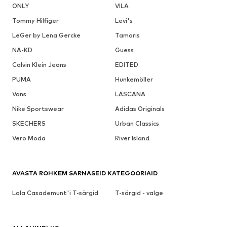
ONLY
VILA
Tommy Hilfiger
Levi's
LeGer by Lena Gercke
Tamaris
NA-KD
Guess
Calvin Klein Jeans
EDITED
PUMA
Hunkemöller
Vans
LASCANA
Nike Sportswear
Adidas Originals
SKECHERS
Urban Classics
Vero Moda
River Island
AVASTA ROHKEM SARNASEID KATEGOORIAID
Lola Casademunt'i T-särgid
T-särgid - valge