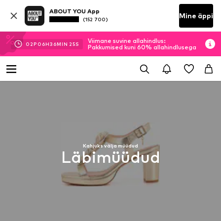
ABOUT YOU App
Mine äppi
(152 700)
Viimane suvine allahindlus:
02
P
06
H
36
MIN
25
S
Pakkumised kuni 60% allahindlusega
Kahjuks välja müüdud
Läbimüüdud