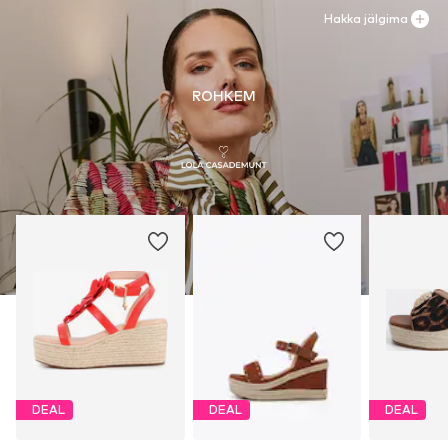
Hakka jälgima
30°C peenpesu
ROHKEM
DEAL
DEAL
DEAL