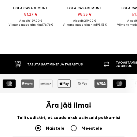
LOLA CASADEMUNT
LOLA CASADEMUNT
LOLA C
81,27 €
98,55 €
61
Algselt: 129,00 €
Algselt: 219,00 €
Algselt
Viimane madalaim hind:
76,76 €
Viimane madalaim hind:
98,55 €
Viimane mada
TAGASTAMIS
TASUTA SAATMINE* JA TAGASTUS
JOOKSUL
Ära jää ilma!
Telli uudiskiri, et saada eksklusiivseid pakkumisi
Naistele
Meestele