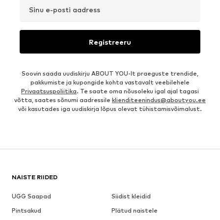
Sinu e-posti aadress
Registreeru
Soovin saada uudiskirju ABOUT YOU-lt praeguste trendide,
pakkumiste ja kupongide kohta vastavalt veebilehele
Privaatsuspoliitika
. Te saate oma nõusoleku igal ajal tagasi
võtta, saates sõnumi aadressile
klienditeenindus@aboutyou.ee
või kasutades iga uudiskirja lõpus olevat tühistamisvõimalust.
NAISTE RIIDED
UGG Saapad
Siidist kleidid
Pintsakud
Plätud naistele