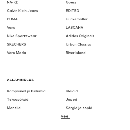
NA-KD
Guess
Calvin Klein Jeans
EDITED
PUMA
Hunkemöller
Vans
LASCANA
Nike Sportswear
Adidas Originals
SKECHERS
Urban Classics
Vero Moda
River Island
ALLAHINDLUS
Kampsunid ja kudumid
Kleidid
Teksapüksid
Joped
Mantlid
Särgid ja topid
Veel
Püksid
Pesu
Seelikud
Pluusid ja tuunikad