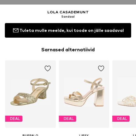
LOLA CASADEMUNT
Sandaal
Tuleta mulle meelde, kui toode on jälle saadaval
Sarnased alternatiivid
DEAL
DEAL
DEAL
BUFFALO
LIPSY
L