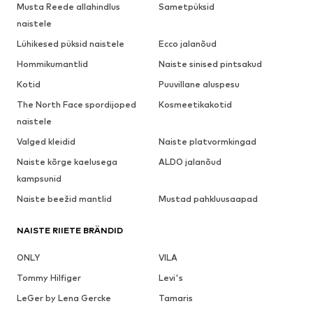
Musta Reede allahindlus
Sametpüksid
naistele
Lühikesed püksid naistele
Ecco jalanõud
Hommikumantlid
Naiste sinised pintsakud
Kotid
Puuvillane aluspesu
The North Face spordijoped
Kosmeetikakotid
naistele
Valged kleidid
Naiste platvormkingad
Naiste kõrge kaelusega
ALDO jalanõud
kampsunid
Naiste beežid mantlid
Mustad pahkluusaapad
NAISTE RIIETE BRÄNDID
ONLY
VILA
Tommy Hilfiger
Levi's
LeGer by Lena Gercke
Tamaris