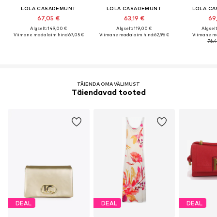
LOLA CASADEMUNT
LOLA CASADEMUNT
LOLA C
67,05 €
63,19 €
69
Algselt: 149,00 €
Algselt: 119,00 €
Algselt
Viimane madalaim hind:
67,05 €
Viimane madalaim hind:
62,96 €
Viimane m
76,4
TÄIENDA OMA VÄLIMUST
Täiendavad tooted
DEAL
DEAL
DEAL